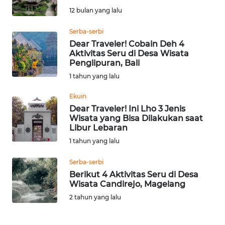
SAINS-TEKNO
12 bulan yang lalu
Serba-serbi
KESEHATAN
Dear Traveler! Cobain Deh 4
Aktivitas Seru di Desa Wisata
INTERNASIONAL
Penglipuran, Bali
1 tahun yang lalu
SERBA-SERBI
Ekuin
Dear Traveler! Ini Lho 3 Jenis
PENDIDIKAN
Wisata yang Bisa Dilakukan saat
Libur Lebaran
1 tahun yang lalu
OLAHRAGA
Serba-serbi
OPINI
Berikut 4 Aktivitas Seru di Desa
Wisata Candirejo, Magelang
2 tahun yang lalu
EDITORIAL