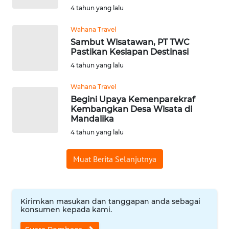
4 tahun yang lalu
WN
BABEL
Wahana Travel
Sambut Wisatawan, PT TWC
Pastikan Kesiapan Destinasi
WN
SUMBAR
4 tahun yang lalu
Wahana Travel
WN
Begini Upaya Kemenparekraf
SUMSEL
Kembangkan Desa Wisata di
Mandalika
WN
4 tahun yang lalu
BENGKULU
Muat Berita Selanjutnya
WN
LAMPUNG
Kirimkan masukan dan tanggapan anda sebagai
WN
konsumen kepada kami.
JATENG