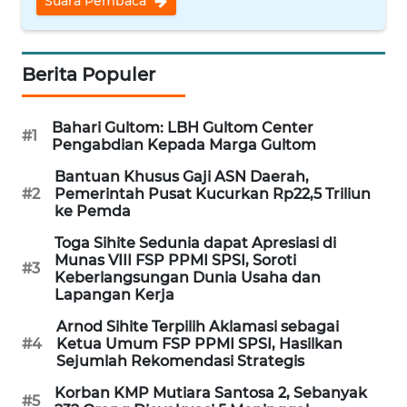
Suara Pembaca
WN
NUSANTARA
Berita Populer
WN
JOGJA
Bahari Gultom: LBH Gultom Center
#1
Pengabdian Kepada Marga Gultom
WN
Bantuan Khusus Gaji ASN Daerah,
JATIM
#2
Pemerintah Pusat Kucurkan Rp22,5 Triliun
ke Pemda
WN
Toga Sihite Sedunia dapat Apresiasi di
BALI
Munas VIII FSP PPMI SPSI, Soroti
#3
Keberlangsungan Dunia Usaha dan
WN
Lapangan Kerja
KALBAR
Arnod Sihite Terpilih Aklamasi sebagai
#4
Ketua Umum FSP PPMI SPSI, Hasilkan
WN
Sejumlah Rekomendasi Strategis
KALTENG
Korban KMP Mutiara Santosa 2, Sebanyak
#5