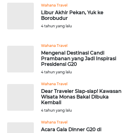
WN
Wahana Travel
BANTEN
Libur Akhir Pekan, Yuk ke
Borobudur
4 tahun yang lalu
WN
NTT
Wahana Travel
WN
Mengenal Destinasi Candi
KEPRI
Prambanan yang Jadi Inspirasi
Presidensi G20
WN
4 tahun yang lalu
PAPUA
Wahana Travel
Dear Traveler Siap-siap! Kawasan
WN
Wisata Monas Bakal Dibuka
PAPUA
Kembali
BARAT
4 tahun yang lalu
WN
Wahana Travel
RIAU
Acara Gala Dinner G20 di