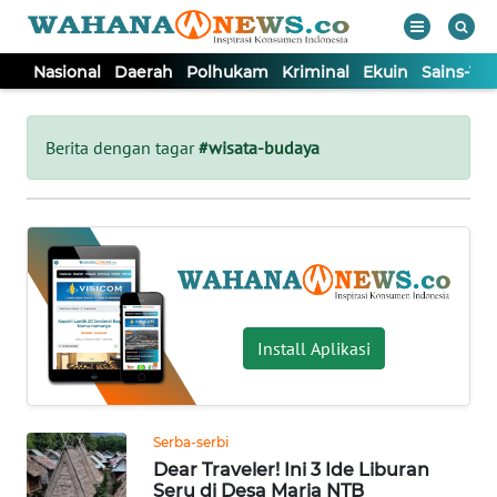
Nasional
Daerah
Polhukam
Kriminal
Ekuin
Sains-Te
WAHANA
Tutup
TV
Berita dengan tagar
#wisata-budaya
NASIONAL
DAERAH
POLHUKAM
Install Aplikasi
KRIMINAL
Serba-serbi
EKUIN
Dear Traveler! Ini 3 Ide Liburan
Seru di Desa Maria NTB