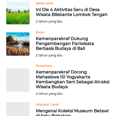
Informasi
Serba-serbi
Ini Dia 4 Aktivitas Seru di Desa
INDEKS
Wisata Bilebante Lombok Tengah
BERITA
2 tahun yang lalu
KONTAK
Ekuin
KAMI
Kemenparekraf Dukung
Pengembangan Pariwisata
Berbasis Budaya di Bali
INFO
2 tahun yang lalu
IKLAN
Nusantara
TENTANG
Kemenparekraf Dorong
KAMI
Mahasiswa ISI Yogyakarta
Kembangkan Seni Sebagai Atraksi
Wisata Budaya
PEDOMAN
4 tahun yang lalu
MEDIA
SIBER
Wahana Travel
Mengenal Koleksi Museum Betawi
REDAKSI
di Setu Babakan