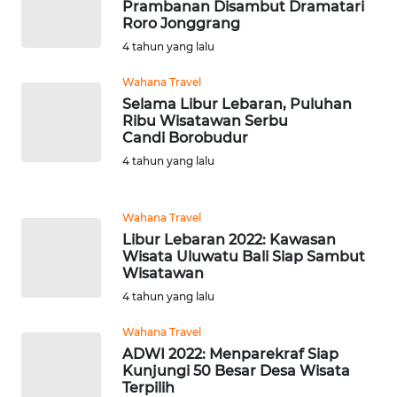
Prambanan Disambut Dramatari
Roro Jonggrang
WN
4 tahun yang lalu
SERAMBI
Wahana Travel
WN
Selama Libur Lebaran, Puluhan
JAMBI
Ribu Wisatawan Serbu
Candi Borobudur
WN
4 tahun yang lalu
SULTRA
Wahana Travel
WN
Libur Lebaran 2022: Kawasan
NTB
Wisata Uluwatu Bali Siap Sambut
Wisatawan
WN
4 tahun yang lalu
SULTENG
Wahana Travel
ADWI 2022: Menparekraf Siap
WN
Kunjungi 50 Besar Desa Wisata
SULBAR
Terpilih