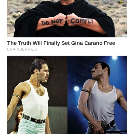
WN
PRIANGAN
TIMUR
WN
SEMARANG
WN
SOLO
WN
BOROBUDUR
WN
MADURA
WN
SURABAYA