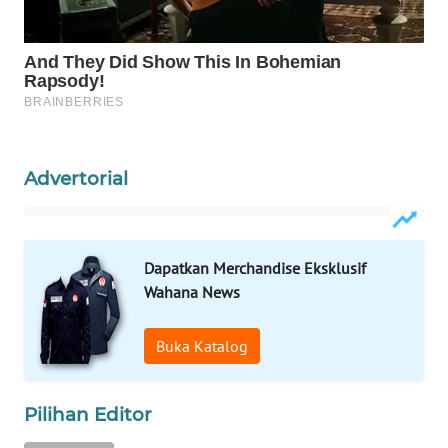
WAHANA
SPORT
WAHANA
UMKM
WAHANA
Advertorial
SELEB
WAHANA
Dapatkan Merchandise Eksklusif
PERSONA
Wahana News
WAHANA
OTOMOTIF
Buka Katalog
WAHANA
Pilihan Editor
HEALTH