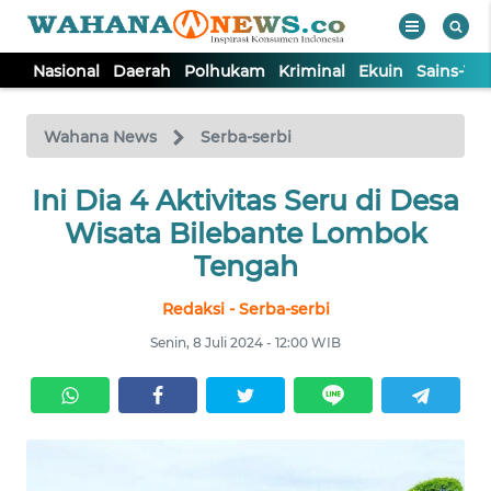
Nasional
Daerah
Polhukam
Kriminal
Ekuin
Sains-Te
WAHANA
Tutup
TV
Wahana News
Serba-serbi
NASIONAL
Ini Dia 4 Aktivitas Seru di Desa
Wisata Bilebante Lombok
DAERAH
Tengah
Redaksi - Serba-serbi
POLHUKAM
Senin, 8 Juli 2024 - 12:00 WIB
KRIMINAL
EKUIN