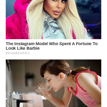
TAPANULI
TENGAH
WN DELI
SERDANG
WN
TEBING
TINGGI
WN
PAKPAK
WN
KARAWANG
WN
BEKASI