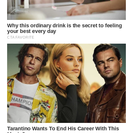
WN
BOGOR
WN
DEPOK
WN
TAPANULI
UTARA
WN
SAMOSIR
WN
PADANG
LAWAS