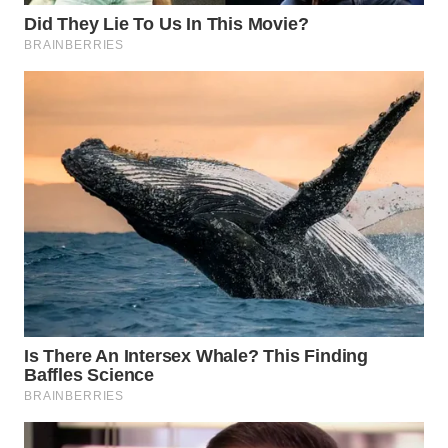
WN
NATUNA
WN
BINTAN
WN
MANDALIKA
WN
LIKUPANG
WN
LABUANBAJO
WN
BORNEO