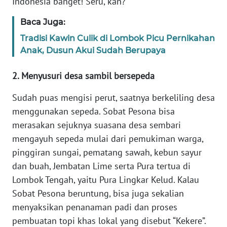
Indonesia banget! Seru, kan?
WN
BANTEN
Baca Juga:
Tradisi Kawin Culik di Lombok Picu Pernikahan
WN
Anak, Dusun Akui Sudah Berupaya
NTT
2. Menyusuri desa sambil bersepeda
WN
KEPRI
Sudah puas mengisi perut, saatnya berkeliling desa
menggunakan sepeda. Sobat Pesona bisa
WN
merasakan sejuknya suasana desa sembari
PAPUA
mengayuh sepeda mulai dari pemukiman warga,
pinggiran sungai, pematang sawah, kebun sayur
WN
dan buah, Jembatan Lime serta Pura tertua di
PAPUA
Lombok Tengah, yaitu Pura Lingkar Kelud. Kalau
BARAT
Sobat Pesona beruntung, bisa juga sekalian
menyaksikan penanaman padi dan proses
WN
RIAU
pembuatan topi khas lokal yang disebut “Kekere”.