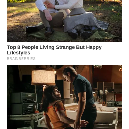
WAHANA
LISTRIK
WAHANA
TRAVEL
WAHANA
TV
WAHANANEWS
ID
WAHANANEWS
CO ID
WAHANANEWS
NET