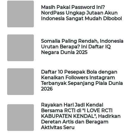
Masih Pakai Password Ini?
MAWAKA
NordPass Ungkap Jutaan Akun
ID
Indonesia Sangat Mudah Dibobol
MARTABAT
NET
Somalia Paling Rendah, Indonesia
Urutan Berapa? Ini Daftar IQ
Negara Dunia 2025
PLN
WATCH
Daftar 10 Pesepak Bola dengan
MKLI
Kenaikan Followers Instagram
Terbanyak Sepanjang Piala Dunia
2026
LPKKI
Rayakan Hari Jadi Kendal
LKKI
Bersama RCTI di "I LOVE RCTI
KABUPATEN KENDAL", Hadirkan
Deretan Artis dan Beragam
KOPEKLIN
Aktivitas Seru