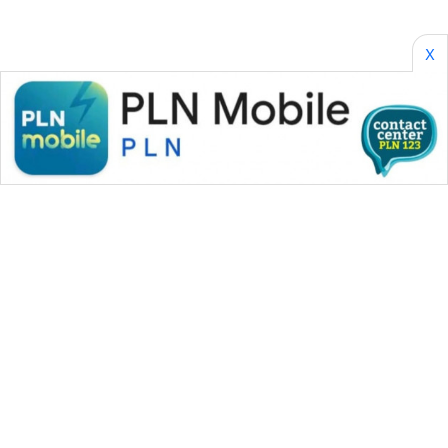
X
WAHANA MEDIA GROUP
|
|
|
WAHANA NEWS co
WAHANA TANI
WAHANA ADVOKAT