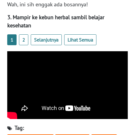
Wah, ini sih enggak ada bosannya!
WN
SERAMBI
3. Mampir ke kebun herbal sambil belajar
kesehatan
WN
JAMBI
1
2
Selanjutnya
Lihat Semua
WN
SULTRA
WN
NTB
WN
SULTENG
WN
Tag:
SULBAR