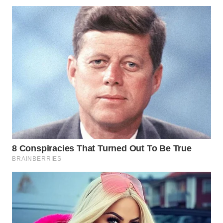
WN
TAPANULI
SELATAN
WN
TANJUNG
LESUNG
WN
KARO
WN
SIMALUNGUN
WN
LABUHANBATU
WN