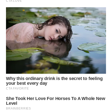
WN
MALUKU
WN
MALUT
WN
DAIRI
WN
DANAU
TOBA
WN
NIAS
WN
LANGKAT