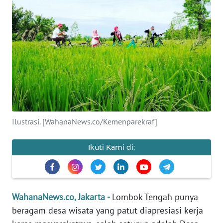
SAINS-TEKNO
KESEHATAN
INTERNASIONAL
SERBA-SERBI
PENDIDIKAN
Ilustrasi. [WahanaNews.co/Kemenparekraf]
OLAHRAGA
Ikuti Kami di:
OPINI
WahanaNews.co, Jakarta -
Lombok Tengah punya
EDITORIAL
beragam desa wisata yang patut diapresiasi kerja