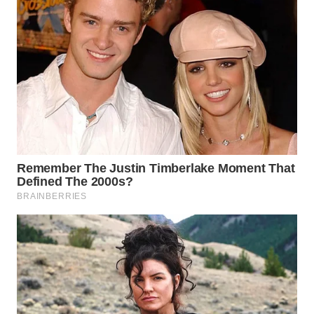
WN
INDRAMAYU
WN
KUNINGAN
WN
MAJALENGKA
WN
SUBANG
WN
SUKABUMI
WN
PURWAKARTA