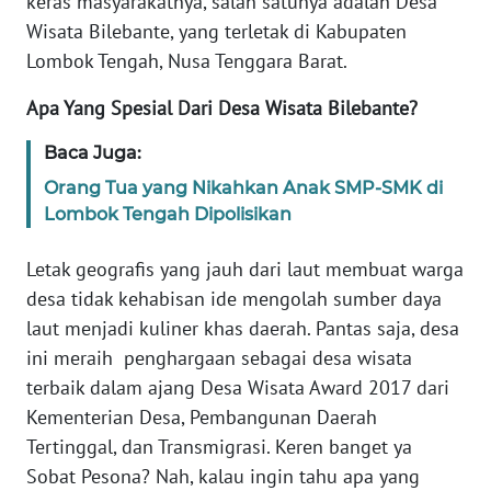
keras masyarakatnya, salah satunya adalah Desa
Informasi
Wisata Bilebante, yang terletak di Kabupaten
INDEKS
Lombok Tengah, Nusa Tenggara Barat.
BERITA
Apa Yang Spesial Dari Desa Wisata Bilebante?
KONTAK
Baca Juga:
KAMI
Orang Tua yang Nikahkan Anak SMP-SMK di
Lombok Tengah Dipolisikan
INFO
IKLAN
Letak geografis yang jauh dari laut membuat warga
desa tidak kehabisan ide mengolah sumber daya
TENTANG
KAMI
laut menjadi kuliner khas daerah. Pantas saja, desa
ini meraih penghargaan sebagai desa wisata
PEDOMAN
terbaik dalam ajang Desa Wisata Award 2017 dari
MEDIA
Kementerian Desa, Pembangunan Daerah
SIBER
Tertinggal, dan Transmigrasi. Keren banget ya
Sobat Pesona? Nah, kalau ingin tahu apa yang
REDAKSI