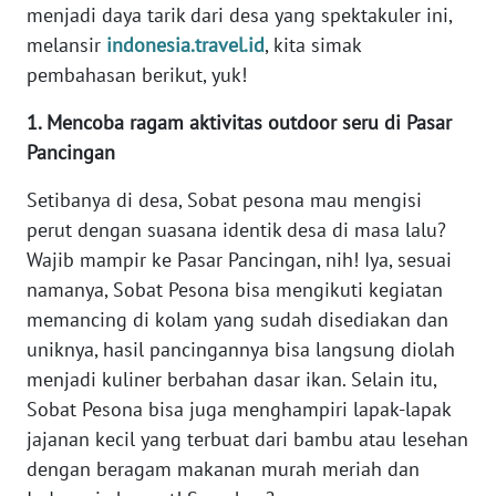
menjadi daya tarik dari desa yang spektakuler ini,
melansir
indonesia.travel.id
, kita simak
KARIR
pembahasan berikut, yuk!
DISCLAIMER
1. Mencoba ragam aktivitas outdoor seru di Pasar
Pancingan
Wahana
News
Setibanya di desa, Sobat pesona mau mengisi
Regional
perut dengan suasana identik desa di masa lalu?
Wajib mampir ke Pasar Pancingan, nih! Iya, sesuai
WN
namanya, Sobat Pesona bisa mengikuti kegiatan
SUMUT
memancing di kolam yang sudah disediakan dan
uniknya, hasil pancingannya bisa langsung diolah
WN
JAKARTA
menjadi kuliner berbahan dasar ikan. Selain itu,
Sobat Pesona bisa juga menghampiri lapak-lapak
WN
jajanan kecil yang terbuat dari bambu atau lesehan
JABAR
dengan beragam makanan murah meriah dan