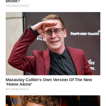
WN
SUMEDANG
WN
CIANJUR
WN
KEPULAUAN
SERIBU
WN
TANGERANG
WN
BINJAI
WN
CIREBON