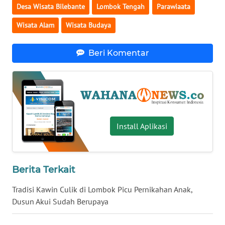
Desa Wisata Bilebante
Lombok Tengah
Parawiaata
WN
Wisata Alam
Wisata Budaya
BABEL
WN
Beri Komentar
SUMBAR
WN
SUMSEL
Install Aplikasi
WN
BENGKULU
WN
Berita Terkait
LAMPUNG
Tradisi Kawin Culik di Lombok Picu Pernikahan Anak,
WN
Dusun Akui Sudah Berupaya
JATENG