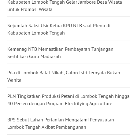
Kabupaten Lombok Tengah Gelar Jambore Desa Wisata
WN
untuk Promosi Wisata
NUSANTARA
Sejumlah Saksi Usir Ketua KPU NTB saat Pleno di
WN
Kabupaten Lombok Tengah
JOGJA
Kemenag NTB Memastikan Pembayaran Tunjangan
WN
Sertifikasi Guru Madrasah
JATIM
Pria di Lombok Batal Nikah, Calon Istri Ternyata Bukan
WN
Wanita
BALI
PLN Tingkatkan Produksi Petani di Lombok Tengah hingga
WN
40 Persen dengan Program Electrifying Agriculture
KALBAR
BPS Sebut Lahan Pertanian Mengalami Penyusutan
WN
Lombok Tengah Akibat Pembangunan
KALTENG