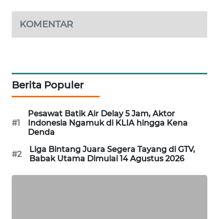
PORTAL
KONSUMEN
KOMENTAR
FORWAMKI
ALPERKLINAS
Berita Populer
FORJASIDA
Pesawat Batik Air Delay 5 Jam, Aktor
#1
Indonesia Ngamuk di KLIA hingga Kena
TAMBANG
Denda
NEWS
Liga Bintang Juara Segera Tayang di GTV,
#2
Babak Utama Dimulai 14 Agustus 2026
SITUNGIR
NEWS
SIDIKALANG
NEWS