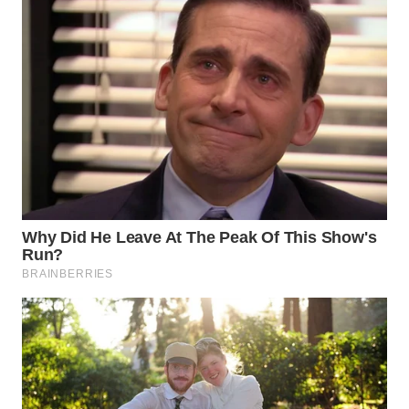
Wahana
Media
Group
WAHANA
NEWS
WAHANA
TANI
WAHANA
ADVOKAT
WAHANA
INFRASTRUKTUR
WAHANA
KONSUMEN