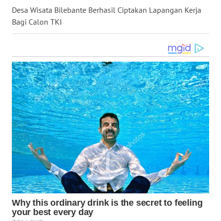
Desa Wisata Bilebante Berhasil Ciptakan Lapangan Kerja
WN
KALTARA
Bagi Calon TKI
WN
KALSEL
WN
KALTIM
WN
SULSEL
WN
GORONTALO
WN
SULUT