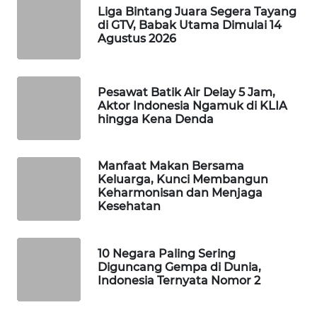
Liga Bintang Juara Segera Tayang
WAHANA
di GTV, Babak Utama Dimulai 14
DESA
Agustus 2026
WISATA
LAPAK
Pesawat Batik Air Delay 5 Jam,
WAHANA
Aktor Indonesia Ngamuk di KLIA
hingga Kena Denda
Wahana
Network
Manfaat Makan Bersama
Keluarga, Kunci Membangun
KONSUMEN
Keharmonisan dan Menjaga
LISTRIK
Kesehatan
MASYARAKAT
KELISTRIKAN
10 Negara Paling Sering
Diguncang Gempa di Dunia,
Indonesia Ternyata Nomor 2
WALINKI
ID