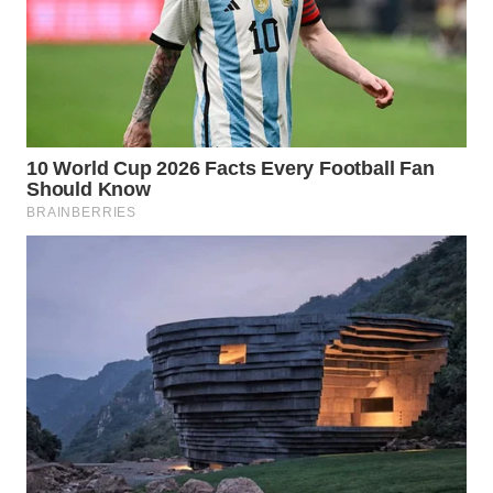
WN
PRIANGAN
TIMUR
WN
SEMARANG
WN
SOLO
WN
BOROBUDUR
WN
MADURA
WN
SURABAYA