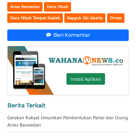
Anies Baswedan
Dana Hibah
WN
BABEL
Dana Hibah Tempat Ibadah
Kepgub Dki Jakarta
Ormas
WN
Beri Komentar
SUMBAR
WN
SUMSEL
WN
Install Aplikasi
BENGKULU
WN
Berita Terkait
LAMPUNG
Gerakan Rakyat Umumkan Pembentukan Partai dan Usung
WN
Anies Baswedan
JATENG