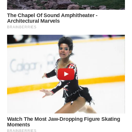
WN
NATUNA
WN
BINTAN
WN
MANDALIKA
WN
LIKUPANG
WN
LABUANBAJO
WN
BORNEO