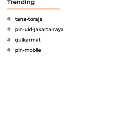
Trending
KARING
NEWS
#
tana-toraja
JURNAL
#
pln-uid-jakarta-raya
MARITIM
#
gulkarmat
HUMBANG
#
pln-mobile
NEWS
GARONGGANG
NEWS
FISUELRI
ID
ENERGI
NEWS