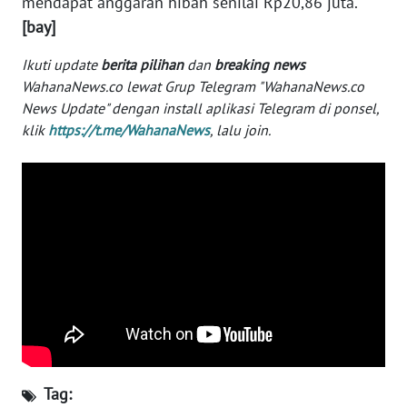
mendapat anggaran hibah senilai Rp20,86 juta.
[bay]
WN
SERAMBI
Ikuti update
berita pilihan
dan
breaking news
WahanaNews.co lewat Grup Telegram "WahanaNews.co
WN
News Update" dengan install aplikasi Telegram di ponsel,
JAMBI
klik
https://t.me/WahanaNews
, lalu join.
WN
SULTRA
WN
NTB
WN
SULTENG
WN
SULBAR
Tag: