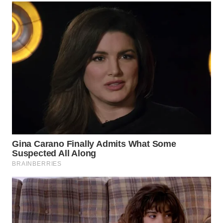
WN
TAPANULI
SELATAN
WN
TANJUNG
LESUNG
WN
KARO
WN
SIMALUNGUN
WN
LABUHANBATU
WN