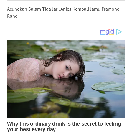
WN
Acungkan Salam Tiga Jari, Anies Kembali Jamu Pramono-
KALTARA
Rano
WN
KALSEL
WN
KALTIM
WN
SULSEL
WN
GORONTALO
WN
SULUT