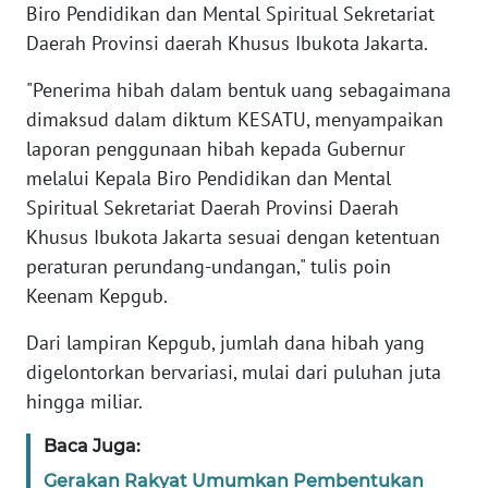
Biro Pendidikan dan Mental Spiritual Sekretariat
Daerah Provinsi daerah Khusus Ibukota Jakarta.
KARIR
"Penerima hibah dalam bentuk uang sebagaimana
DISCLAIMER
dimaksud dalam diktum KESATU, menyampaikan
laporan penggunaan hibah kepada Gubernur
Wahana
melalui Kepala Biro Pendidikan dan Mental
News
Spiritual Sekretariat Daerah Provinsi Daerah
Regional
Khusus Ibukota Jakarta sesuai dengan ketentuan
WN
peraturan perundang-undangan," tulis poin
SUMUT
Keenam Kepgub.
Dari lampiran Kepgub, jumlah dana hibah yang
WN
JAKARTA
digelontorkan bervariasi, mulai dari puluhan juta
hingga miliar.
WN
Baca Juga:
JABAR
Gerakan Rakyat Umumkan Pembentukan