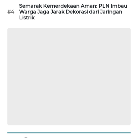
Semarak Kemerdekaan Aman: PLN Imbau
SIBARAGAS
#4
Warga Jaga Jarak Dekorasi dari Jaringan
NEWS
Listrik
METRO
SIANTAR
NEWS
METRO
MEDAN
NEWS
METRO
JAKARTA
NEWS
KRT
NEWS