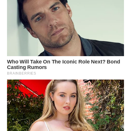
WAHANA
LISTRIK
WAHANA
TRAVEL
WAHANA
TV
WAHANANEWS
ID
WAHANANEWS
CO ID
WAHANANEWS
NET