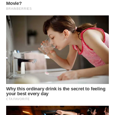
WN
SUMEDANG
WN
CIANJUR
WN
KEPULAUAN
SERIBU
WN
TANGERANG
WN
BINJAI
WN
CIREBON