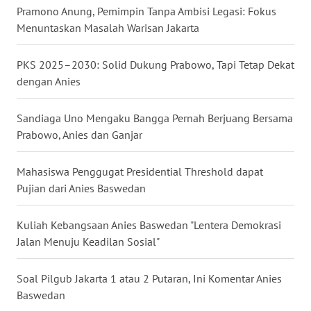
Pramono Anung, Pemimpin Tanpa Ambisi Legasi: Fokus
WN
Menuntaskan Masalah Warisan Jakarta
NUSANTARA
PKS 2025–2030: Solid Dukung Prabowo, Tapi Tetap Dekat
WN
dengan Anies
JOGJA
Sandiaga Uno Mengaku Bangga Pernah Berjuang Bersama
WN
Prabowo, Anies dan Ganjar
JATIM
Mahasiswa Penggugat Presidential Threshold dapat
WN
BALI
Pujian dari Anies Baswedan
WN
Kuliah Kebangsaan Anies Baswedan "Lentera Demokrasi
KALBAR
Jalan Menuju Keadilan Sosial"
WN
Soal Pilgub Jakarta 1 atau 2 Putaran, Ini Komentar Anies
KALTENG
Baswedan