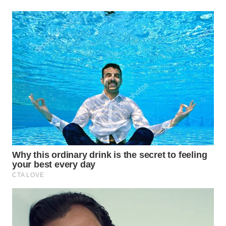
Wahana
Media
Group
WAHANA
NEWS
WAHANA
TANI
WAHANA
ADVOKAT
WAHANA
INFRASTRUKTUR
WAHANA
KONSUMEN