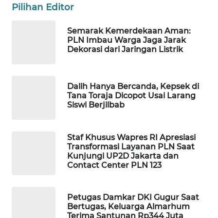
Pilihan Editor
WAHANA
DESA
WISATA
Semarak Kemerdekaan Aman:
PLN Imbau Warga Jaga Jarak
Dekorasi dari Jaringan Listrik
LAPAK
WAHANA
Dalih Hanya Bercanda, Kepsek di
Wahana
Tana Toraja Dicopot Usai Larang
Network
Siswi Berjilbab
KONSUMEN
LISTRIK
Staf Khusus Wapres RI Apresiasi
Transformasi Layanan PLN Saat
Kunjungi UP2D Jakarta dan
MASYARAKAT
Contact Center PLN 123
KELISTRIKAN
Petugas Damkar DKI Gugur Saat
WALINKI
Bertugas, Keluarga Almarhum
ID
Terima Santunan Rp344 Juta