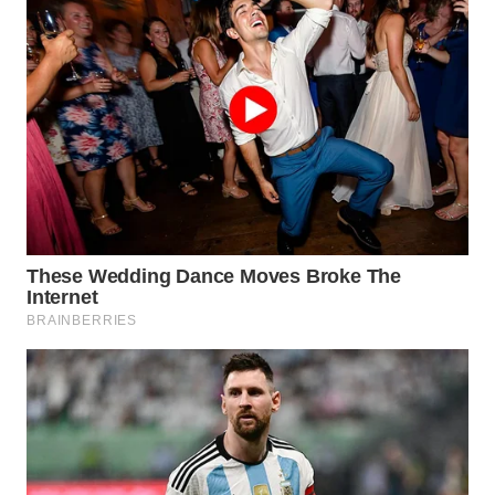
WN
INDRAMAYU
WN
KUNINGAN
WN
MAJALENGKA
WN
SUBANG
WN
SUKABUMI
WN
PURWAKARTA