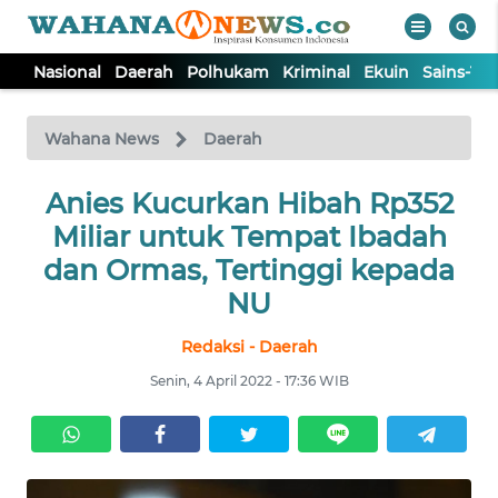
Nasional
Daerah
Polhukam
Kriminal
Ekuin
Sains-Te
WAHANA
Tutup
TV
Wahana News
Daerah
NASIONAL
Anies Kucurkan Hibah Rp352
Miliar untuk Tempat Ibadah
DAERAH
dan Ormas, Tertinggi kepada
NU
POLHUKAM
Redaksi - Daerah
Senin, 4 April 2022 - 17:36 WIB
KRIMINAL
EKUIN