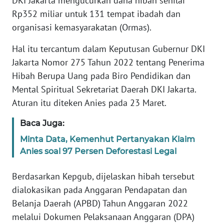
DKI Jakarta mengucurkan dana hibah senilai
Informasi
Rp352 miliar untuk 131 tempat ibadah dan
INDEKS
organisasi kemasyarakatan (Ormas).
BERITA
Hal itu tercantum dalam Keputusan Gubernur DKI
Jakarta Nomor 275 Tahun 2022 tentang Penerima
KONTAK
KAMI
Hibah Berupa Uang pada Biro Pendidikan dan
Mental Spiritual Sekretariat Daerah DKI Jakarta.
INFO
Aturan itu diteken Anies pada 23 Maret.
IKLAN
Baca Juga:
TENTANG
Minta Data, Kemenhut Pertanyakan Klaim
KAMI
Anies soal 97 Persen Deforestasi Legal
PEDOMAN
Berdasarkan Kepgub, dijelaskan hibah tersebut
MEDIA
dialokasikan pada Anggaran Pendapatan dan
SIBER
Belanja Daerah (APBD) Tahun Anggaran 2022
melalui Dokumen Pelaksanaan Anggaran (DPA)
REDAKSI