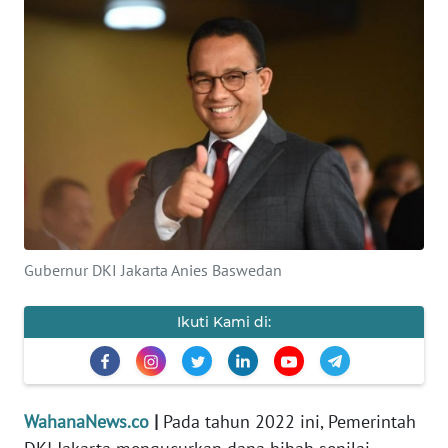
SAINS-TEKNO
KESEHATAN
INTERNASIONAL
SERBA-SERBI
PENDIDIKAN
Gubernur DKI Jakarta Anies Baswedan
OLAHRAGA
Ikuti Kami di:
OPINI
EDITORIAL
WahanaNews.co
|
Pada tahun 2022 ini, Pemerintah