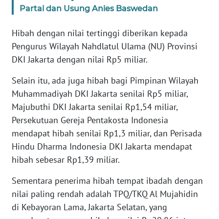
WN
Partai dan Usung Anies Baswedan
BANTEN
Hibah dengan nilai tertinggi diberikan kepada
WN
Pengurus Wilayah Nahdlatul Ulama (NU) Provinsi
NTT
DKI Jakarta dengan nilai Rp5 miliar.
Selain itu, ada juga hibah bagi Pimpinan Wilayah
WN
KEPRI
Muhammadiyah DKI Jakarta senilai Rp5 miliar,
Majubuthi DKI Jakarta senilai Rp1,54 miliar,
WN
Persekutuan Gereja Pentakosta Indonesia
PAPUA
mendapat hibah senilai Rp1,3 miliar, dan Perisada
Hindu Dharma Indonesia DKI Jakarta mendapat
WN
hibah sebesar Rp1,39 miliar.
PAPUA
BARAT
Sementara penerima hibah tempat ibadah dengan
nilai paling rendah adalah TPQ/TKQ Al Mujahidin
WN
di Kebayoran Lama, Jakarta Selatan, yang
RIAU