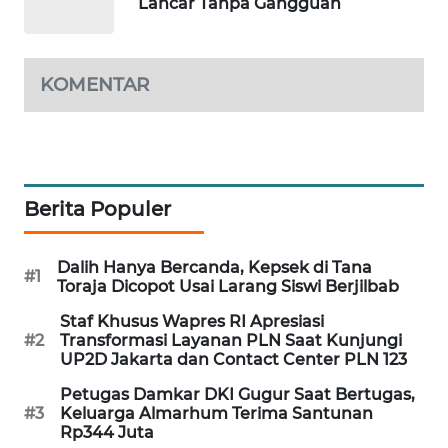
Lancar Tanpa Gangguan
PORTAL
KONSUMEN
KOMENTAR
FORWAMKI
ALPERKLINAS
FORJASIDA
Berita Populer
TAMBANG
Dalih Hanya Bercanda, Kepsek di Tana
NEWS
#1
Toraja Dicopot Usai Larang Siswi Berjilbab
Staf Khusus Wapres RI Apresiasi
SITUNGIR
#2
Transformasi Layanan PLN Saat Kunjungi
NEWS
UP2D Jakarta dan Contact Center PLN 123
Petugas Damkar DKI Gugur Saat Bertugas,
SIDIKALANG
#3
Keluarga Almarhum Terima Santunan
NEWS
Rp344 Juta