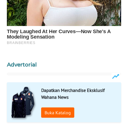
WAHANA
SPORT
WAHANA
UMKM
WAHANA
SELEB
Advertorial
WAHANA
PERSONA
Dapatkan Merchandise Eksklusif
WAHANA
Wahana News
OTOMOTIF
Buka Katalog
WAHANA
HEALTH