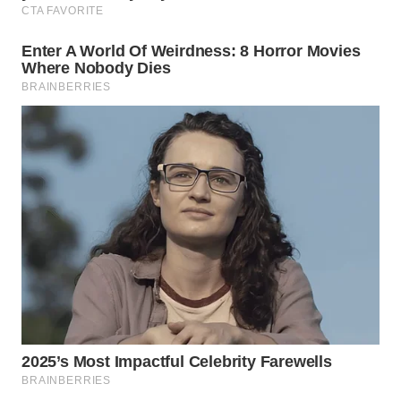
WN
MALUKU
WN
MALUT
WN
DAIRI
WN
DANAU
TOBA
WN
NIAS
WN
LANGKAT