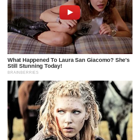
TAPANULI
TENGAH
WN DELI
SERDANG
WN
TEBING
TINGGI
WN
PAKPAK
WN
KARAWANG
WN
BEKASI