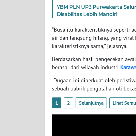
SERAMBI
YBM PLN UP3 Purwakarta Salur
Disabilitas Lebih Mandiri
WN
JAMBI
“Busa itu karakteristiknya sepert
air dan langsung hilang, yang viral
WN
karakteristiknya sama,” jelasnya.
SULTRA
Berdasarkan hasil pengecekan awa
WN
berasal dari wilayah industri
Karaw
NTB
Dugaan ini diperkuat oleh peristi
sebuah pabrik pengolahan oli beka
WN
SULTENG
1
2
Selanjutnya
Lihat Sem
WN
SULBAR
WN