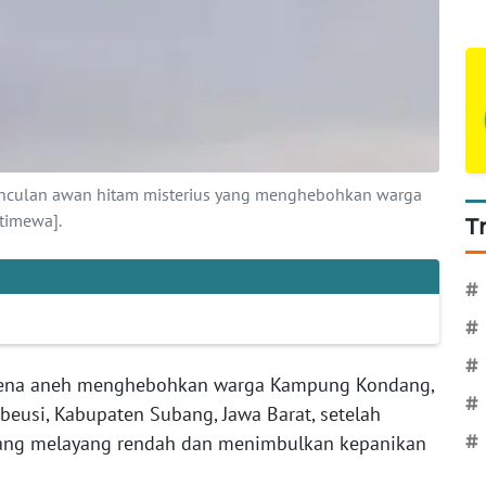
unculan awan hitam misterius yang menghebohkan warga
timewa].
T
#
#
#
na aneh menghebohkan warga Kampung Kondang,
#
beusi, Kabupaten Subang, Jawa Barat, setelah
ang melayang rendah dan menimbulkan kepanikan
#