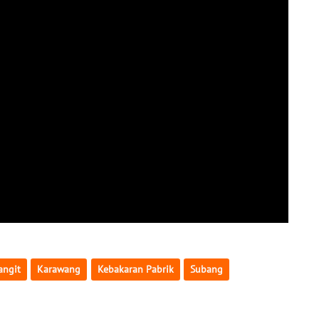
angit
Karawang
Kebakaran Pabrik
Subang