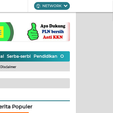
NETWORK
al
Serba-serbi
Pendidikan
Olahraga
Opini
Editoria
Disclaimer
erita Populer