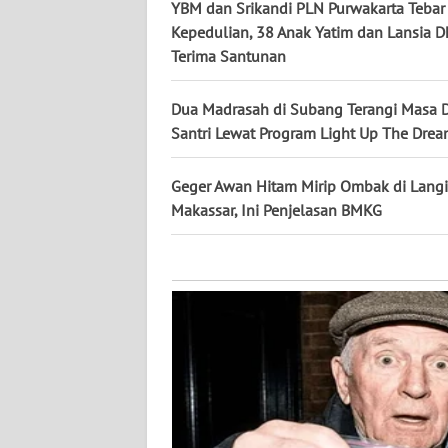
KALTARA
YBM dan Srikandi PLN Purwakarta Tebar
Kepedulian, 38 Anak Yatim dan Lansia D
WN
Terima Santunan
KALSEL
Dua Madrasah di Subang Terangi Masa 
WN
Santri Lewat Program Light Up The Dre
KALTIM
Geger Awan Hitam Mirip Ombak di Langi
WN
Makassar, Ini Penjelasan BMKG
SULSEL
WN
GORONTALO
WN
SULUT
WN
MALUKU