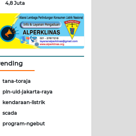
4,8 Juta
rending
tana-toraja
pln-uid-jakarta-raya
kendaraan-listrik
scada
program-ngebut