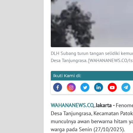
KARIR
DISCLAIMER
Wahana
News
Regional
DLH Subang turun tangan selidiki kem
Desa Tanjungrasa. [WAHANANEWS.CO/Is
WN
SUMUT
Ikuti Kami di:
WN
JAKARTA
WN
WAHANANEWS.CO
, Jakarta -
Fenome
JABAR
Desa Tanjungrasa, Kecamatan Patok
munculnya awan berwarna hitam y
WN
warga pada Senin (27/10/2025).
BANTEN