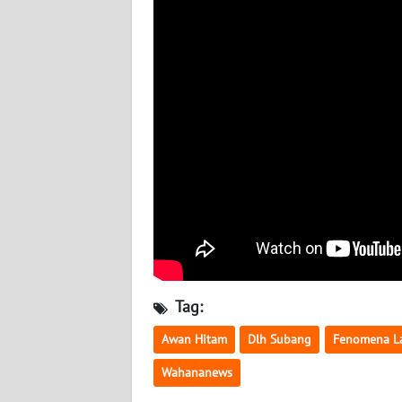
BABEL
WN
SUMBAR
WN
SUMSEL
WN
BENGKULU
WN
LAMPUNG
Tag:
WN
Awan Hitam
Dlh Subang
Fenomena L
JATENG
Wahananews
WN