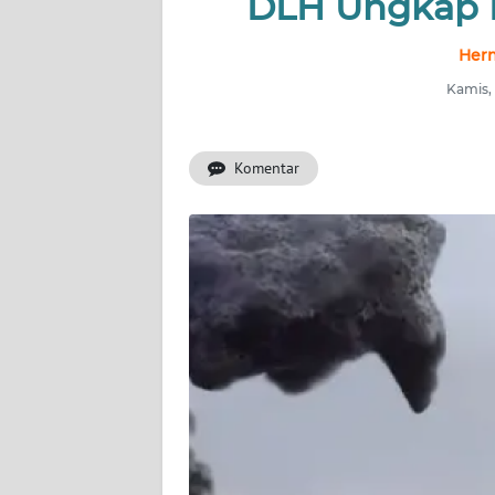
DLH Ungkap 
INDEKS
BERITA
Herm
Kamis,
KONTAK
KAMI
Komentar
INFO
IKLAN
TENTANG
KAMI
PEDOMAN
MEDIA
SIBER
REDAKSI