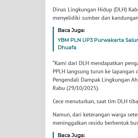
Dinas Lingkungan Hidup (DLH) Ka
WN
menyelidiki sumber dan kandungan 
NTT
Baca Juga:
WN
YBM PLN UP3 Purwakarta Salur
KEPRI
Dhuafa
WN
“Kami dari DLH mendapatkan pengad
PAPUA
PPLH langsung turun ke lapangan d
Pengendali Dampak Lingkungan Ahl
WN
Rabu (29/10/2025).
PAPUA
BARAT
Cece menuturkan, saat tim DLH tiba
WN
Namun, dari keterangan warga sete
RIAU
meninggalkan residu berbentuk bus
Baca Juga:
WN