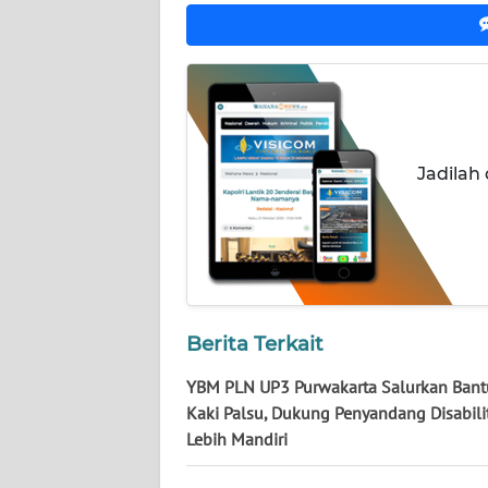
NUSANTARA
WN
JOGJA
WN
JATIM
Jadilah
WN
BALI
WN
KALBAR
Berita Terkait
YBM PLN UP3 Purwakarta Salurkan Ban
WN
KALTENG
Kaki Palsu, Dukung Penyandang Disabili
Lebih Mandiri
WN