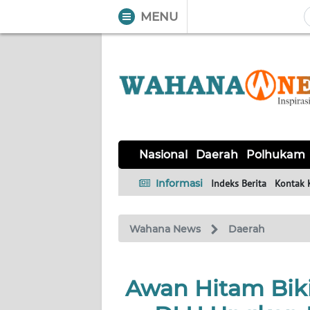
MENU
WAHANA
Tutup
TV
NASIONAL
DAERAH
POLHUKAM
KRIMINAL
EKUIN
SAINS-
KESEHATAN
INTERNASIONAL
Nasional
Daerah
Polhukam
TEKNO
Informasi
Indeks Berita
Kontak 
SERBA-
PENDIDIKAN
OLAHRAGA
OPINI
SERBI
Wahana News
Daerah
EDITORIAL
Awan Hitam Bik
Informasi