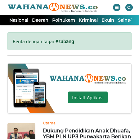
Nasional
Daerah
Polhukam
Kriminal
Ekuin
Sains-Te
WAHANA
Tutup
TV
Berita dengan tagar
#subang
NASIONAL
DAERAH
POLHUKAM
Install Aplikasi
KRIMINAL
Utama
EKUIN
Dukung Pendidikan Anak Dhuafa,
YBM PLN UP3 Purwakarta Berikan