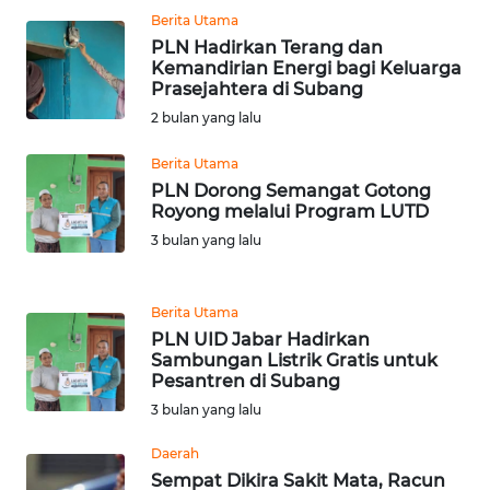
WN
Berita Utama
BANTEN
PLN Hadirkan Terang dan
Kemandirian Energi bagi Keluarga
Prasejahtera di Subang
WN
2 bulan yang lalu
NTT
Berita Utama
WN
PLN Dorong Semangat Gotong
KEPRI
Royong melalui Program LUTD
3 bulan yang lalu
WN
PAPUA
Berita Utama
PLN UID Jabar Hadirkan
WN
Sambungan Listrik Gratis untuk
PAPUA
Pesantren di Subang
BARAT
3 bulan yang lalu
WN
Daerah
RIAU
Sempat Dikira Sakit Mata, Racun