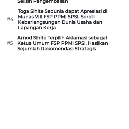
Selisih Pengembalian
WN
Toga Sihite Sedunia dapat Apresiasi di
KALTARA
Munas VIII FSP PPMI SPSI, Soroti
#4
Keberlangsungan Dunia Usaha dan
WN
Lapangan Kerja
KALSEL
Arnod Sihite Terpilih Aklamasi sebagai
#5
Ketua Umum FSP PPMI SPSI, Hasilkan
Sejumlah Rekomendasi Strategis
WN
KALTIM
WN
SULSEL
WN
GORONTALO
WN
SULUT