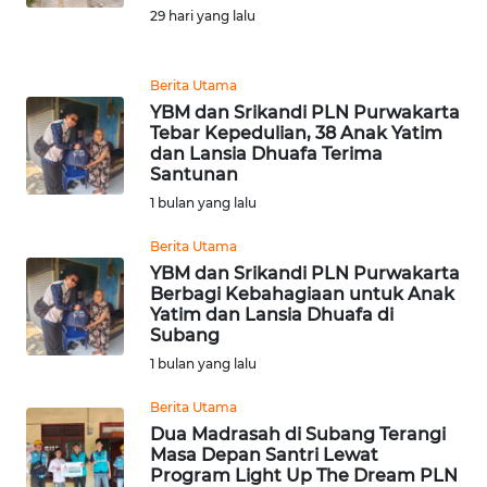
Informasi
29 hari yang lalu
INDEKS
BERITA
Berita Utama
YBM dan Srikandi PLN Purwakarta
Tebar Kepedulian, 38 Anak Yatim
KONTAK
dan Lansia Dhuafa Terima
KAMI
Santunan
1 bulan yang lalu
INFO
IKLAN
Berita Utama
YBM dan Srikandi PLN Purwakarta
Berbagi Kebahagiaan untuk Anak
TENTANG
Yatim dan Lansia Dhuafa di
KAMI
Subang
1 bulan yang lalu
PEDOMAN
MEDIA
Berita Utama
SIBER
Dua Madrasah di Subang Terangi
Masa Depan Santri Lewat
Program Light Up The Dream PLN
REDAKSI