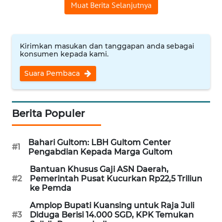
Muat Berita Selanjutnya
WN
NUSANTARA
Kirimkan masukan dan tanggapan anda sebagai
WN
konsumen kepada kami.
JOGJA
Suara Pembaca
WN
JATIM
Berita Populer
WN
BALI
Bahari Gultom: LBH Gultom Center
#1
Pengabdian Kepada Marga Gultom
WN
Bantuan Khusus Gaji ASN Daerah,
KALBAR
#2
Pemerintah Pusat Kucurkan Rp22,5 Triliun
ke Pemda
WN
Amplop Bupati Kuansing untuk Raja Juli
KALTENG
#3
Diduga Berisi 14.000 SGD, KPK Temukan