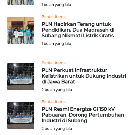
1 bulan yang lalu
KARIR
Berita Utama
PLN Hadirkan Terang untuk
Pendidikan, Dua Madrasah di
DISCLAIMER
Subang Nikmati Listrik Gratis
1 bulan yang lalu
Wahana
News
Regional
Berita Utama
PLN Perkuat Infrastruktur
WN
Kelistrikan untuk Dukung Industri
SUMUT
di Jawa Barat
2 bulan yang lalu
WN
JAKARTA
Berita Utama
PLN Resmi Energize GI 150 kV
Pabuaran, Dorong Pertumbuhan
WN
Industri di Subang
JABAR
2 bulan yang lalu