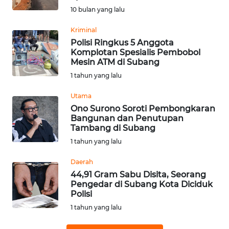
10 bulan yang lalu
WN
BABEL
Kriminal
Polisi Ringkus 5 Anggota
Komplotan Spesialis Pembobol
WN
Mesin ATM di Subang
SUMBAR
1 tahun yang lalu
WN
Utama
SUMSEL
Ono Surono Soroti Pembongkaran
Bangunan dan Penutupan
Tambang di Subang
WN
BENGKULU
1 tahun yang lalu
Daerah
WN
44,91 Gram Sabu Disita, Seorang
LAMPUNG
Pengedar di Subang Kota Diciduk
Polisi
WN
1 tahun yang lalu
JATENG