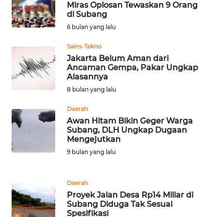
Miras Oplosan Tewaskan 9 Orang
di Subang
WN
SERAMBI
6 bulan yang lalu
Sains-Tekno
WN
Jakarta Belum Aman dari
JAMBI
Ancaman Gempa, Pakar Ungkap
Alasannya
WN
8 bulan yang lalu
SULTRA
Daerah
Awan Hitam Bikin Geger Warga
WN
Subang, DLH Ungkap Dugaan
NTB
Mengejutkan
9 bulan yang lalu
WN
SULTENG
Daerah
Proyek Jalan Desa Rp14 Miliar di
WN
Subang Diduga Tak Sesuai
SULBAR
Spesifikasi