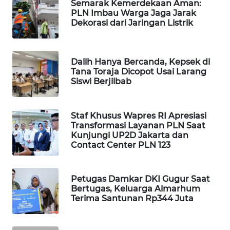
Semarak Kemerdekaan Aman:
PLN Imbau Warga Jaga Jarak
WAHANA
Dekorasi dari Jaringan Listrik
LISTRIK
WAHANA
Dalih Hanya Bercanda, Kepsek di
TRAVEL
Tana Toraja Dicopot Usai Larang
Siswi Berjilbab
WAHANA
TV
Staf Khusus Wapres RI Apresiasi
Transformasi Layanan PLN Saat
WAHANANEWS
Kunjungi UP2D Jakarta dan
ID
Contact Center PLN 123
WAHANANEWS
CO ID
Petugas Damkar DKI Gugur Saat
Bertugas, Keluarga Almarhum
Terima Santunan Rp344 Juta
WAHANANEWS
NET