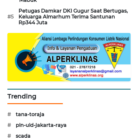
Mabuk
MAWAKA
Petugas Damkar DKI Gugur Saat Bertugas,
#5
Keluarga Almarhum Terima Santunan
ID
Rp344 Juta
MARTABAT
NET
PLN
WATCH
MKLI
LPKKI
Trending
LKKI
#
tana-toraja
#
pln-uid-jakarta-raya
KOPEKLIN
#
scada