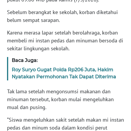
Sebelum berangkat ke sekolah, korban diketahui
KARIR
belum sempat sarapan.
DISCLAIMER
Karena merasa lapar setelah berolahraga, korban
membeli mi instan pedas dan minuman bersoda di
Wahana
sekitar lingkungan sekolah.
News
Regional
Baca Juga:
Roy Suryo Gugat Polda Rp206 Juta, Hakim
WN
Nyatakan Permohonan Tak Dapat Diterima
SUMUT
Tak lama setelah mengonsumsi makanan dan
WN
minuman tersebut, korban mulai mengeluhkan
JAKARTA
mual dan pusing.
WN
“Siswa mengeluhkan sakit setelah makan mi instan
JABAR
pedas dan minum soda dalam kondisi perut