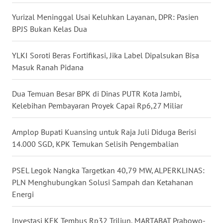
WN
Yurizal Meninggal Usai Keluhkan Layanan, DPR: Pasien
BABEL
BPJS Bukan Kelas Dua
WN
YLKI Soroti Beras Fortifikasi, Jika Label Dipalsukan Bisa
SUMBAR
Masuk Ranah Pidana
WN
Dua Temuan Besar BPK di Dinas PUTR Kota Jambi,
SUMSEL
Kelebihan Pembayaran Proyek Capai Rp6,27 Miliar
WN
Amplop Bupati Kuansing untuk Raja Juli Diduga Berisi
BENGKULU
14.000 SGD, KPK Temukan Selisih Pengembalian
WN
PSEL Legok Nangka Targetkan 40,79 MW, ALPERKLINAS:
LAMPUNG
PLN Menghubungkan Solusi Sampah dan Ketahanan
Energi
WN
JATENG
Investasi KEK Tembus Rp32 Triliun, MARTABAT Prabowo-