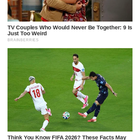
WN
MALUKU
WN
MALUT
WN
DAIRI
WN
DANAU
TOBA
WN
NIAS
WN
LANGKAT