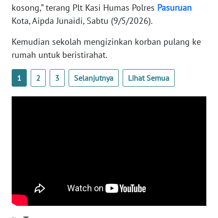
kosong,” terang Plt Kasi Humas Polres
Pasuruan
WN
BANTEN
Kota, Aipda Junaidi, Sabtu (9/5/2026).
Kemudian sekolah mengizinkan korban pulang ke
WN
rumah untuk beristirahat.
NTT
1
2
3
Selanjutnya
Lihat Semua
WN
KEPRI
WN
PAPUA
WN
PAPUA
BARAT
WN
RIAU