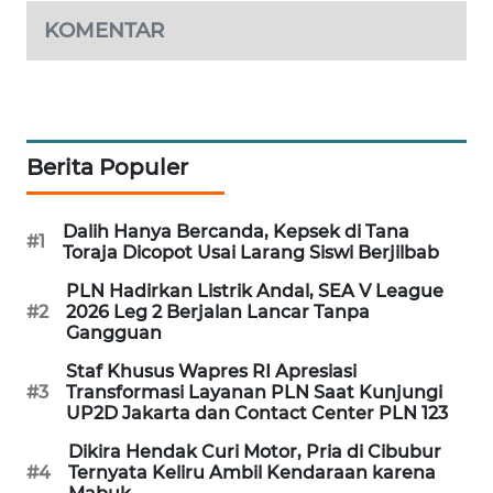
WAHANA
KOMENTAR
DESA
WISATA
LAPAK
WAHANA
Berita Populer
Wahana
Network
Dalih Hanya Bercanda, Kepsek di Tana
#1
Toraja Dicopot Usai Larang Siswi Berjilbab
KONSUMEN
PLN Hadirkan Listrik Andal, SEA V League
LISTRIK
#2
2026 Leg 2 Berjalan Lancar Tanpa
Gangguan
MASYARAKAT
Staf Khusus Wapres RI Apresiasi
KELISTRIKAN
#3
Transformasi Layanan PLN Saat Kunjungi
UP2D Jakarta dan Contact Center PLN 123
WALINKI
Dikira Hendak Curi Motor, Pria di Cibubur
#4
Ternyata Keliru Ambil Kendaraan karena
ID