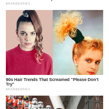
TAPANULI
TENGAH
WN DELI
SERDANG
WN
TEBING
TINGGI
WN
PAKPAK
WN
KARAWANG
WN
BEKASI