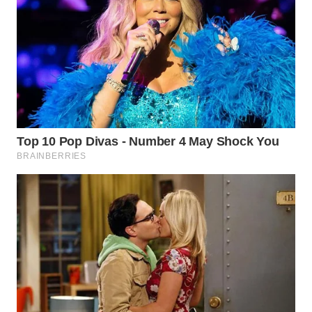
WN
KALTARA
WN
KALSEL
WN
KALTIM
WN
SULSEL
WN
GORONTALO
WN
SULUT