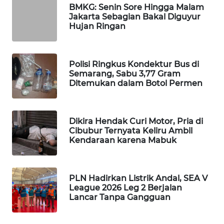
BMKG: Senin Sore Hingga Malam
WAHANA
Jakarta Sebagian Bakal Diguyur
SPORT
Hujan Ringan
WAHANA
UMKM
Polisi Ringkus Kondektur Bus di
Semarang, Sabu 3,77 Gram
Ditemukan dalam Botol Permen
WAHANA
SELEB
Dikira Hendak Curi Motor, Pria di
WAHANA
Cibubur Ternyata Keliru Ambil
PERSONA
Kendaraan karena Mabuk
WAHANA
OTOMOTIF
PLN Hadirkan Listrik Andal, SEA V
League 2026 Leg 2 Berjalan
Lancar Tanpa Gangguan
WAHANA
HEALTH