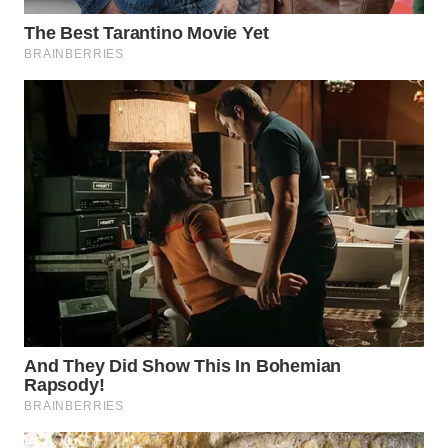
WN
INDRAMAYU
WN
KUNINGAN
WN
MAJALENGKA
WN
SUBANG
WN
SUKABUMI
WN
PURWAKARTA