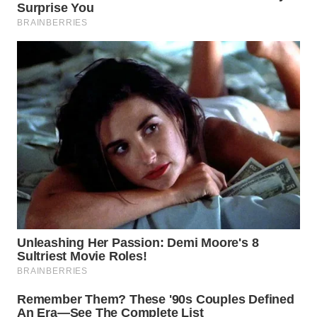
WN
TAPANULI
SELATAN
WN
TANJUNG
LESUNG
WN
KARO
WN
SIMALUNGUN
WN
LABUHANBATU
WN