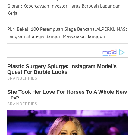
Gibran: Kepercayaan Investor Harus Berbuah Lapangan
WN
Kerja
NUSANTARA
PLN Bekali 100 Perempuan Siaga Bencana, ALPERKLINAS:
WN
Langkah Strategis Bangun Masyarakat Tangguh
JOGJA
WN
JATIM
WN
BALI
WN
KALBAR
WN
KALTENG