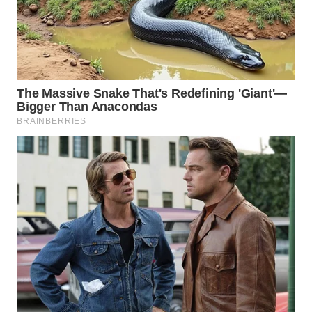
WN
SUMEDANG
WN
CIANJUR
WN
KEPULAUAN
SERIBU
WN
TANGERANG
WN
BINJAI
WN
CIREBON