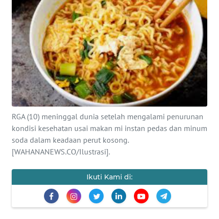
SAINS-TEKNO
KESEHATAN
INTERNASIONAL
SERBA-SERBI
PENDIDIKAN
RGA (10) meninggal dunia setelah mengalami penurunan
kondisi kesehatan usai makan mi instan pedas dan minum
soda dalam keadaan perut kosong.
OLAHRAGA
[WAHANANEWS.CO/Ilustrasi].
OPINI
Ikuti Kami di:
EDITORIAL