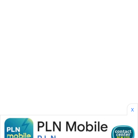
SONYA
ASA
NEWS
X