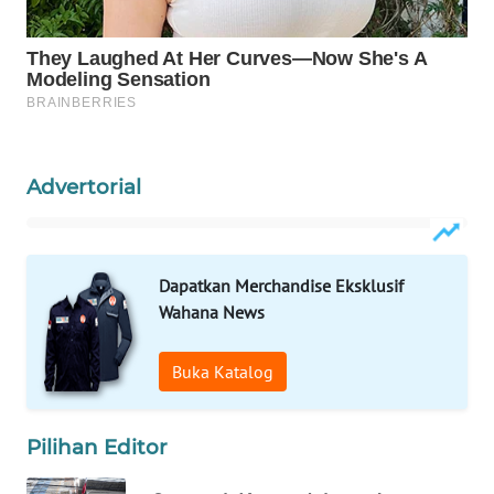
Wahana
Media
Group
WAHANA
NEWS
Advertorial
WAHANA
TANI
WAHANA
Dapatkan Merchandise Eksklusif
ADVOKAT
Wahana News
WAHANA
Buka Katalog
INFRASTRUKTUR
Pilihan Editor
WAHANA
KONSUMEN