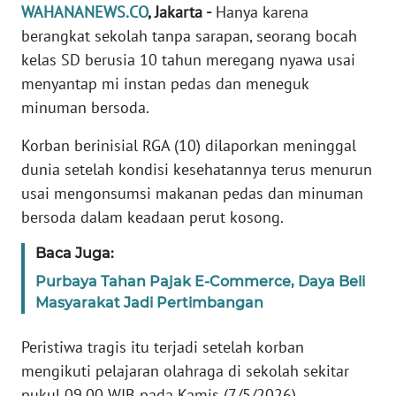
Informasi
WAHANANEWS.CO
, Jakarta -
Hanya karena
berangkat sekolah tanpa sarapan, seorang bocah
INDEKS
kelas SD berusia 10 tahun meregang nyawa usai
BERITA
menyantap mi instan pedas dan meneguk
minuman bersoda.
KONTAK
KAMI
Korban berinisial RGA (10) dilaporkan meninggal
dunia setelah kondisi kesehatannya terus menurun
INFO
usai mengonsumsi makanan pedas dan minuman
IKLAN
bersoda dalam keadaan perut kosong.
TENTANG
Baca Juga:
KAMI
Purbaya Tahan Pajak E-Commerce, Daya Beli
Masyarakat Jadi Pertimbangan
PEDOMAN
MEDIA
SIBER
Peristiwa tragis itu terjadi setelah korban
mengikuti pelajaran olahraga di sekolah sekitar
REDAKSI
pukul 09.00 WIB pada Kamis (7/5/2026).