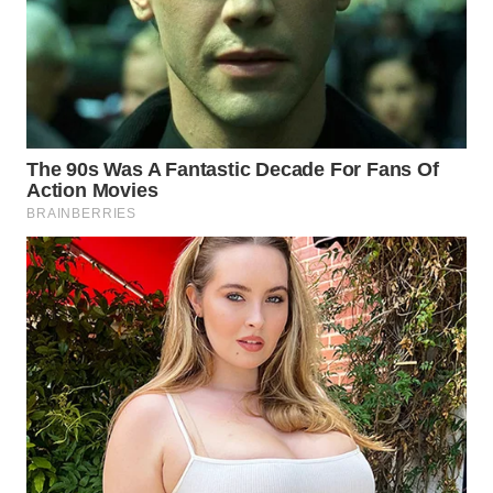
WN
NATUNA
WN
BINTAN
WN
MANDALIKA
WN
LIKUPANG
WN
LABUANBAJO
WN
BORNEO