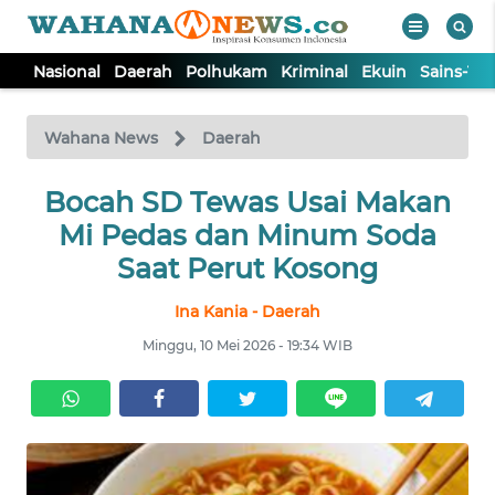
Nasional
Daerah
Polhukam
Kriminal
Ekuin
Sains-Te
WAHANA
Tutup
TV
Wahana News
Daerah
NASIONAL
Bocah SD Tewas Usai Makan
Mi Pedas dan Minum Soda
DAERAH
Saat Perut Kosong
Ina Kania - Daerah
POLHUKAM
Minggu, 10 Mei 2026 - 19:34 WIB
KRIMINAL
EKUIN