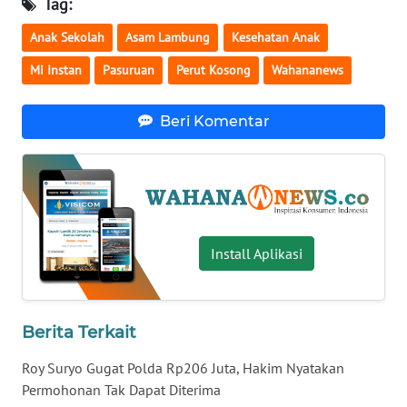
Tag:
WN
Anak Sekolah
Asam Lambung
Kesehatan Anak
SERAMBI
Mi Instan
Pasuruan
Perut Kosong
Wahananews
WN
JAMBI
Beri Komentar
WN
SULTRA
WN
NTB
Install Aplikasi
WN
SULTENG
Berita Terkait
WN
Roy Suryo Gugat Polda Rp206 Juta, Hakim Nyatakan
SULBAR
Permohonan Tak Dapat Diterima