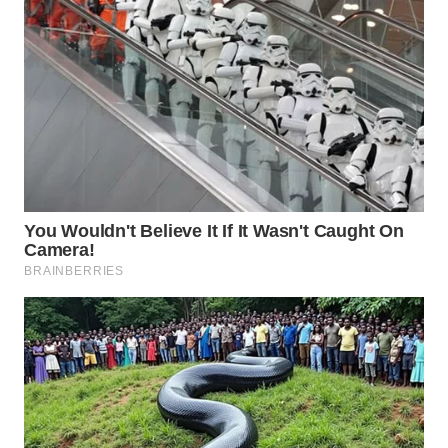
WN
BOGOR
WN
DEPOK
WN
TAPANULI
UTARA
WN
SAMOSIR
WN
PADANG
LAWAS