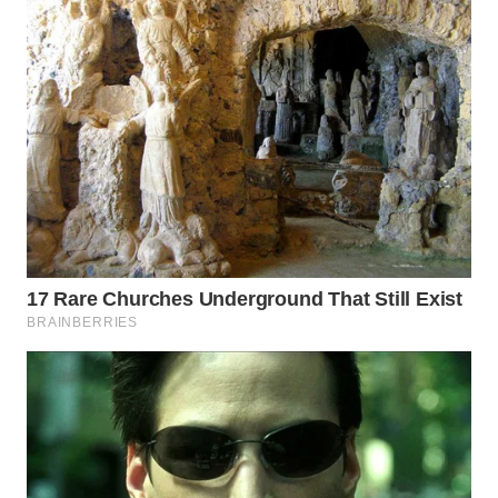
WN
PRIANGAN
TIMUR
WN
SEMARANG
WN
SOLO
WN
BOROBUDUR
WN
MADURA
WN
SURABAYA