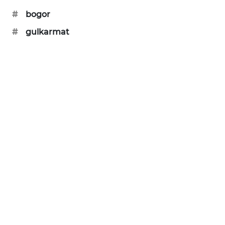
PORTAL
#
bogor
KONSUMEN
#
gulkarmat
FORWAMKI
ALPERKLINAS
FORJASIDA
TAMBANG
NEWS
SITUNGIR
NEWS
SIDIKALANG
NEWS