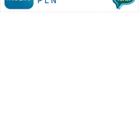
WAHANA MEDIA GROUP
|
|
|
WAHANA NEWS co
WAHANA TANI
WAHANA ADVOKAT
|
|
WAHANA INFRASTRUKTUR
WAHANA KONSUMEN
|
|
|
WAHANA LISTRIK
WAHANA TRAVEL
WAHANA TV
|
|
|
WAHANANEWS id
WAHANANEWS CO ID
WAHANANEWS NET
|
|
|
WAHANA SPORT ID
Wahana UMKM
Wahana Seleb
|
|
|
Wahana Persona
Wahana Otomotif
Wahana Health
|
Wahana Desa Wisata
Lapak Wahana