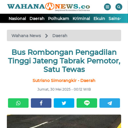
Nasional
Daerah
Polhukam
Kriminal
Ekuin
Sains-Te
WAHANA
Tutup
TV
Wahana News
Daerah
NASIONAL
Bus Rombongan Pengadilan
Tinggi Jateng Tabrak Pemotor,
DAERAH
Satu Tewas
Sutrisno Simorangkir - Daerah
POLHUKAM
Jumat, 30 Mei 2025 - 00:12 WIB
KRIMINAL
EKUIN