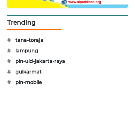
PORTAL
KONSUMEN
Trending
FORWAMKI
#
tana-toraja
ALPERKLINAS
#
lampung
FORJASIDA
#
pln-uid-jakarta-raya
#
gulkarmat
TAMBANG
#
pln-mobile
NEWS
SITUNGIR
NEWS
SIDIKALANG
NEWS