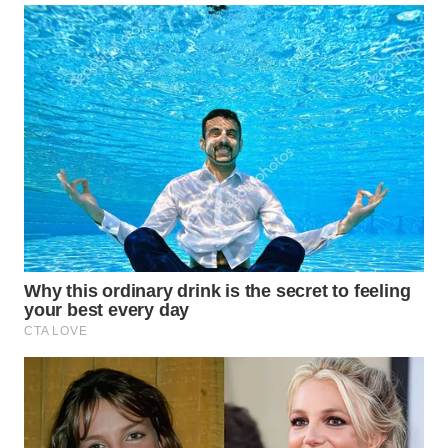
WN
BOGOR
WN
DEPOK
WN
TAPANULI
UTARA
WN
SAMOSIR
WN
PADANG
LAWAS