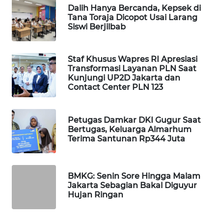
Dalih Hanya Bercanda, Kepsek di
WAHANA
Tana Toraja Dicopot Usai Larang
SPORT
Siswi Berjilbab
WAHANA
UMKM
Staf Khusus Wapres RI Apresiasi
Transformasi Layanan PLN Saat
Kunjungi UP2D Jakarta dan
WAHANA
Contact Center PLN 123
SELEB
Petugas Damkar DKI Gugur Saat
WAHANA
Bertugas, Keluarga Almarhum
PERSONA
Terima Santunan Rp344 Juta
WAHANA
OTOMOTIF
BMKG: Senin Sore Hingga Malam
Jakarta Sebagian Bakal Diguyur
WAHANA
Hujan Ringan
HEALTH