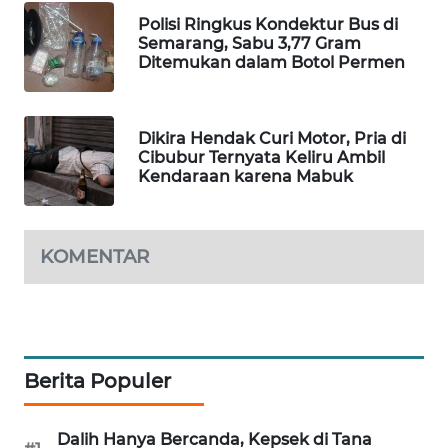
WAHANA
Polisi Ringkus Kondektur Bus di
DESA
Semarang, Sabu 3,77 Gram
Ditemukan dalam Botol Permen
WISATA
LAPAK
WAHANA
Dikira Hendak Curi Motor, Pria di
Cibubur Ternyata Keliru Ambil
Kendaraan karena Mabuk
Wahana
Network
KOMENTAR
KONSUMEN
LISTRIK
MASYARAKAT
KELISTRIKAN
Berita Populer
WALINKI
ID
Dalih Hanya Bercanda, Kepsek di Tana