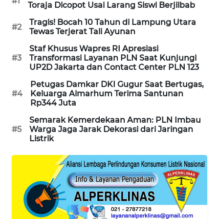
#1
Toraja Dicopot Usai Larang Siswi Berjilbab
MAWAKA
Tragis! Bocah 10 Tahun di Lampung Utara
#2
ID
Tewas Terjerat Tali Ayunan
Staf Khusus Wapres RI Apresiasi
MARTABAT
#3
Transformasi Layanan PLN Saat Kunjungi
NET
UP2D Jakarta dan Contact Center PLN 123
Petugas Damkar DKI Gugur Saat Bertugas,
PLN
#4
Keluarga Almarhum Terima Santunan
WATCH
Rp344 Juta
Semarak Kemerdekaan Aman: PLN Imbau
MKLI
#5
Warga Jaga Jarak Dekorasi dari Jaringan
Listrik
LPKKI
LKKI
KOPEKLIN