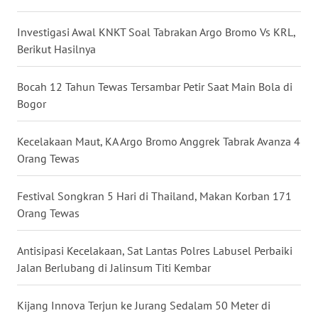
WN
Investigasi Awal KNKT Soal Tabrakan Argo Bromo Vs KRL,
BABEL
Berikut Hasilnya
WN
Bocah 12 Tahun Tewas Tersambar Petir Saat Main Bola di
SUMBAR
Bogor
WN
Kecelakaan Maut, KA Argo Bromo Anggrek Tabrak Avanza 4
SUMSEL
Orang Tewas
WN
BENGKULU
Festival Songkran 5 Hari di Thailand, Makan Korban 171
Orang Tewas
WN
LAMPUNG
Antisipasi Kecelakaan, Sat Lantas Polres Labusel Perbaiki
Jalan Berlubang di Jalinsum Titi Kembar
WN
JATENG
Kijang Innova Terjun ke Jurang Sedalam 50 Meter di