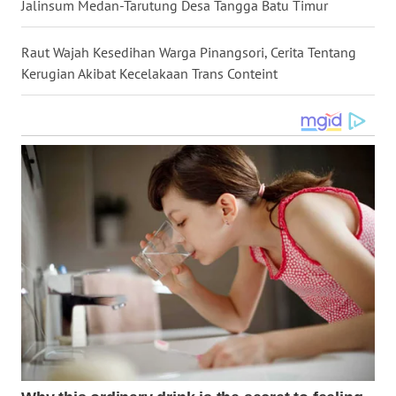
Jalinsum Medan-Tarutung Desa Tangga Batu Timur
WN
NUSANTARA
Raut Wajah Kesedihan Warga Pinangsori, Cerita Tentang
Kerugian Akibat Kecelakaan Trans Conteint
WN
JOGJA
WN
JATIM
WN
BALI
WN
KALBAR
WN
KALTENG