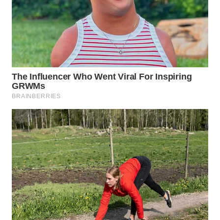
WN
TAPANULI
SELATAN
WN
TANJUNG
LESUNG
WN
KARO
WN
SIMALUNGUN
WN
LABUHANBATU
WN