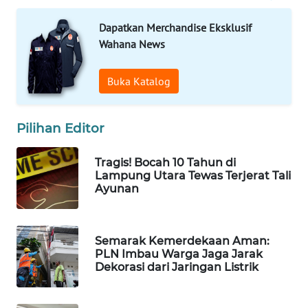
WAHANA
Dapatkan Merchandise Eksklusif
LISTRIK
Wahana News
WAHANA
Buka Katalog
TRAVEL
WAHANA
Pilihan Editor
TV
Tragis! Bocah 10 Tahun di
WAHANANEWS
Lampung Utara Tewas Terjerat Tali
ID
Ayunan
WAHANANEWS
CO ID
Semarak Kemerdekaan Aman:
PLN Imbau Warga Jaga Jarak
Dekorasi dari Jaringan Listrik
WAHANANEWS
NET