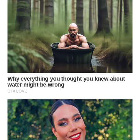
WN
MALUKU
WN
MALUT
WN
DAIRI
WN
DANAU
TOBA
WN
NIAS
WN
LANGKAT