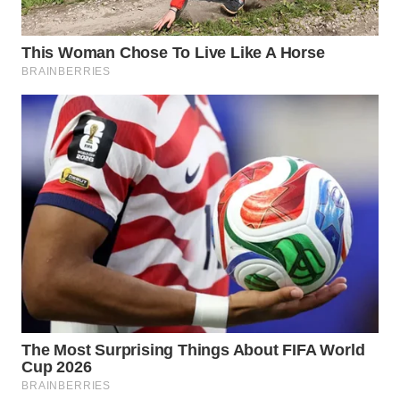
TAPANULI
TENGAH
WN DELI
SERDANG
WN
TEBING
TINGGI
WN
PAKPAK
WN
KARAWANG
WN
BEKASI