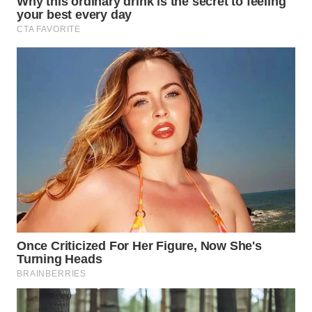
WN
KALTARA
WN
KALSEL
WN
KALTIM
WN
SULSEL
WN
GORONTALO
WN
SULUT