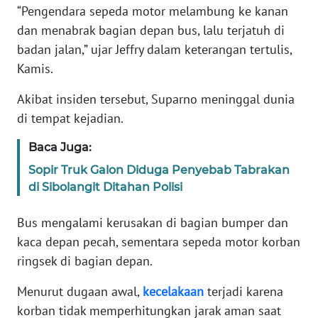
“Pengendara sepeda motor melambung ke kanan
dan menabrak bagian depan bus, lalu terjatuh di
KARIR
badan jalan,” ujar Jeffry dalam keterangan tertulis,
Kamis.
DISCLAIMER
Akibat insiden tersebut, Suparno meninggal dunia
Wahana
di tempat kejadian.
News
Regional
Baca Juga:
Sopir Truk Galon Diduga Penyebab Tabrakan
WN
SUMUT
di Sibolangit Ditahan Polisi
Bus mengalami kerusakan di bagian bumper dan
WN
JAKARTA
kaca depan pecah, sementara sepeda motor korban
ringsek di bagian depan.
WN
Menurut dugaan awal,
kecelakaan
terjadi karena
JABAR
korban tidak memperhitungkan jarak aman saat