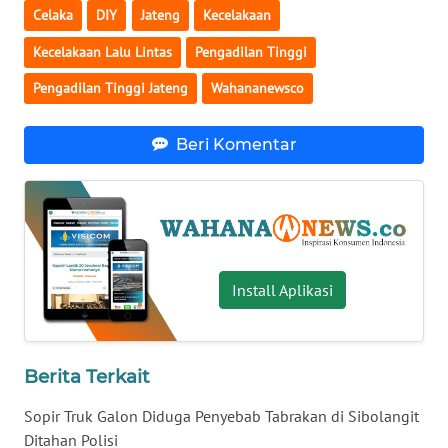
Celaka
DIY
Jateng
Kecelakaan
WN
Kecelakaan Lalu Lintas
Pengadilan Tinggi
SERAMBI
Pengadilan Tinggi Jateng
Wahananewsco
WN
JAMBI
Beri Komentar
WN
SULTRA
WN
NTB
Install Aplikasi
WN
SULTENG
Berita Terkait
WN
Sopir Truk Galon Diduga Penyebab Tabrakan di Sibolangit
SULBAR
Ditahan Polisi