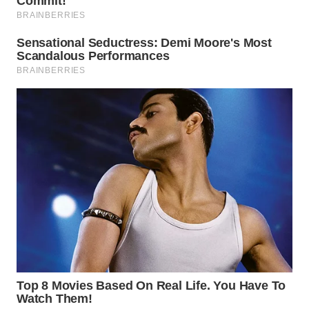
WN
PRIANGAN
TIMUR
WN
SEMARANG
WN
SOLO
WN
BOROBUDUR
WN
MADURA
WN
SURABAYA