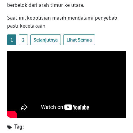
berbelok dari arah timur ke utara.
WN
BANTEN
Saat ini, kepolisian masih mendalami penyebab
pasti kecelakaan.
WN
NTT
1
2
Selanjutnya
Lihat Semua
WN
KEPRI
WN
PAPUA
WN
PAPUA
BARAT
WN
Tag:
RIAU