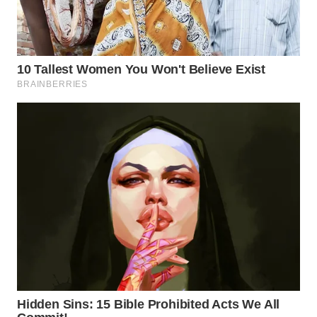
WN
INDRAMAYU
WN
KUNINGAN
WN
MAJALENGKA
WN
SUBANG
WN
SUKABUMI
WN
PURWAKARTA