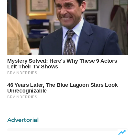
Wahana
Media
Group
WAHANA
NEWS
WAHANA
TANI
WAHANA
ADVOKAT
WAHANA
INFRASTRUKTUR
Advertorial
WAHANA
KONSUMEN