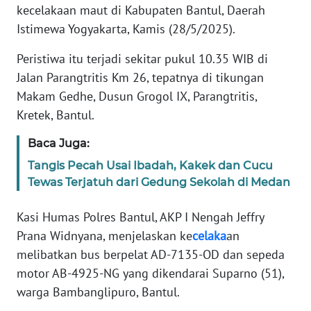
Informasi
kecelakaan maut di Kabupaten Bantul, Daerah
Istimewa Yogyakarta, Kamis (28/5/2025).
INDEKS
BERITA
Peristiwa itu terjadi sekitar pukul 10.35 WIB di
Jalan Parangtritis Km 26, tepatnya di tikungan
KONTAK
Makam Gedhe, Dusun Grogol IX, Parangtritis,
KAMI
Kretek, Bantul.
INFO
Baca Juga:
IKLAN
Tangis Pecah Usai Ibadah, Kakek dan Cucu
Tewas Terjatuh dari Gedung Sekolah di Medan
TENTANG
KAMI
Kasi Humas Polres Bantul, AKP I Nengah Jeffry
Prana Widnyana, menjelaskan ke
celaka
an
PEDOMAN
melibatkan bus berpelat AD-7135-OD dan sepeda
MEDIA
SIBER
motor AB-4925-NG yang dikendarai Suparno (51),
warga Bambanglipuro, Bantul.
REDAKSI