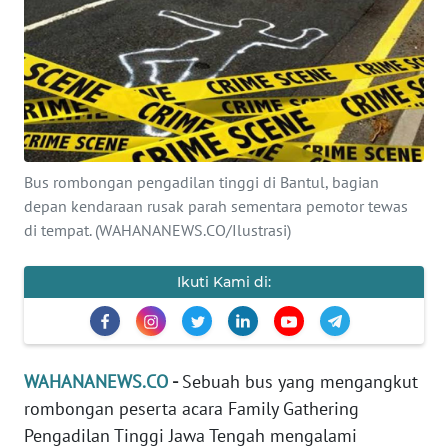
SAINS-TEKNO
KESEHATAN
INTERNASIONAL
SERBA-SERBI
Bus rombongan pengadilan tinggi di Bantul, bagian
depan kendaraan rusak parah sementara pemotor tewas
di tempat. (WAHANANEWS.CO/Ilustrasi)
PENDIDIKAN
Ikuti Kami di:
OLAHRAGA
OPINI
WAHANANEWS.CO
-
Sebuah bus yang mengangkut
EDITORIAL
rombongan peserta acara Family Gathering
Pengadilan Tinggi Jawa Tengah mengalami