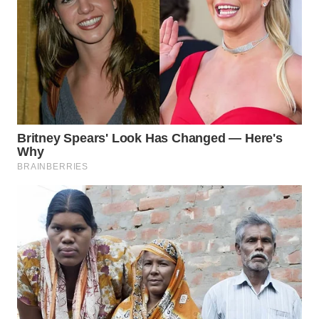
WN
SUMEDANG
WN
CIANJUR
WN
KEPULAUAN
SERIBU
WN
TANGERANG
WN
BINJAI
WN
CIREBON