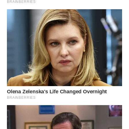
WN
NATUNA
WN
BINTAN
WN
MANDALIKA
WN
LIKUPANG
WN
LABUANBAJO
WN
BORNEO