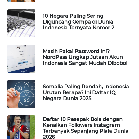
MAWAKA
10 Negara Paling Sering
ID
Diguncang Gempa di Dunia,
Indonesia Ternyata Nomor 2
MARTABAT
NET
Masih Pakai Password Ini?
PLN
NordPass Ungkap Jutaan Akun
WATCH
Indonesia Sangat Mudah Dibobol
MKLI
Somalia Paling Rendah, Indonesia
Urutan Berapa? Ini Daftar IQ
LPKKI
Negara Dunia 2025
LKKI
Daftar 10 Pesepak Bola dengan
Kenaikan Followers Instagram
KOPEKLIN
Terbanyak Sepanjang Piala Dunia
2026