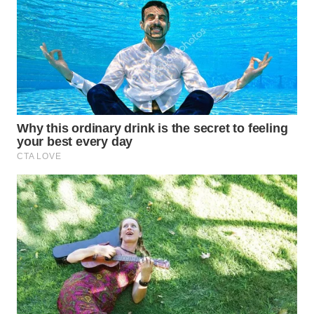
WN
INDRAMAYU
WN
KUNINGAN
WN
MAJALENGKA
WN
SUBANG
WN
SUKABUMI
WN
PURWAKARTA