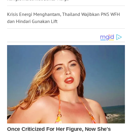
WN
KALTARA
Krisis Energi Menghantam, Thailand Wajibkan PNS WFH
dan Hindari Gunakan Lift
WN
KALSEL
WN
KALTIM
WN
SULSEL
WN
GORONTALO
WN
SULUT