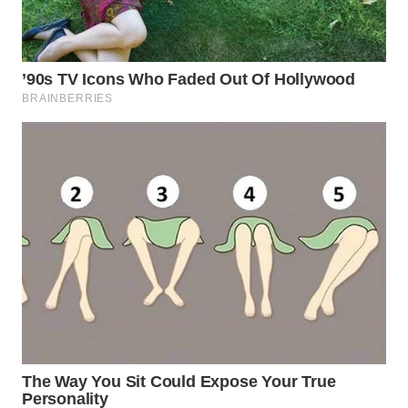
WN
PRIANGAN
TIMUR
WN
SEMARANG
WN
SOLO
WN
BOROBUDUR
WN
MADURA
WN
SURABAYA