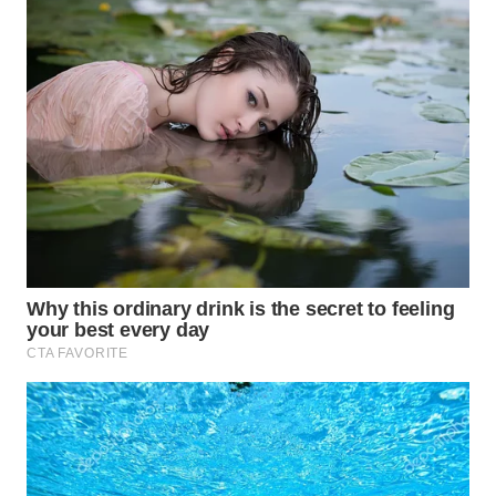
WN
SUMEDANG
WN
CIANJUR
WN
KEPULAUAN
SERIBU
WN
TANGERANG
WN
BINJAI
WN
CIREBON