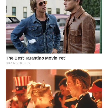
WN
TAPANULI
SELATAN
WN
TANJUNG
LESUNG
WN
KARO
WN
SIMALUNGUN
WN
LABUHANBATU
WN