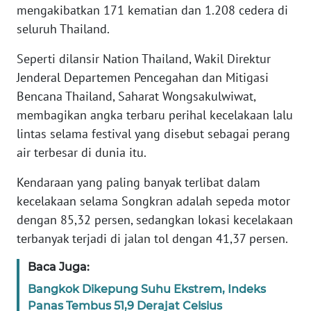
mengakibatkan 171 kematian dan 1.208 cedera di
seluruh Thailand.
KARIR
Seperti dilansir Nation Thailand, Wakil Direktur
DISCLAIMER
Jenderal Departemen Pencegahan dan Mitigasi
Bencana Thailand, Saharat Wongsakulwiwat,
Wahana
membagikan angka terbaru perihal kecelakaan lalu
News
Regional
lintas selama festival yang disebut sebagai perang
air terbesar di dunia itu.
WN
Kendaraan yang paling banyak terlibat dalam
SUMUT
kecelakaan selama Songkran adalah sepeda motor
dengan 85,32 persen, sedangkan lokasi kecelakaan
WN
JAKARTA
terbanyak terjadi di jalan tol dengan 41,37 persen.
Baca Juga:
WN
JABAR
Bangkok Dikepung Suhu Ekstrem, Indeks
Panas Tembus 51,9 Derajat Celsius