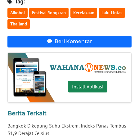
Tag:
WN
Alkohol
Festival Songkran
Kecelakaan
Lalu Lintas
BABEL
Thailand
WN
SUMBAR
Beri Komentar
WN
SUMSEL
WN
BENGKULU
Install Aplikasi
WN
LAMPUNG
Berita Terkait
WN
Bangkok Dikepung Suhu Ekstrem, Indeks Panas Tembus
JATENG
51,9 Derajat Celsius