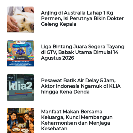
WAHANA
DESA
Anjing di Australia Lahap 1 Kg
Permen, Isi Perutnya Bikin Dokter
WISATA
Geleng Kepala
LAPAK
WAHANA
Liga Bintang Juara Segera Tayang
di GTV, Babak Utama Dimulai 14
Wahana
Agustus 2026
Network
KONSUMEN
Pesawat Batik Air Delay 5 Jam,
LISTRIK
Aktor Indonesia Ngamuk di KLIA
hingga Kena Denda
MASYARAKAT
KELISTRIKAN
Manfaat Makan Bersama
Keluarga, Kunci Membangun
WALINKI
Keharmonisan dan Menjaga
ID
Kesehatan