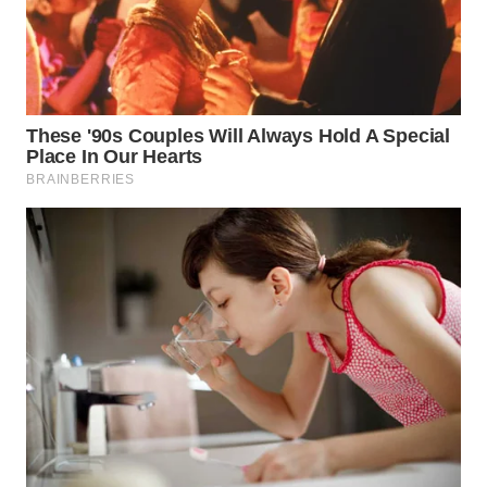
TAPANULI
TENGAH
WN DELI
SERDANG
WN
TEBING
TINGGI
WN
PAKPAK
WN
KARAWANG
WN
BEKASI