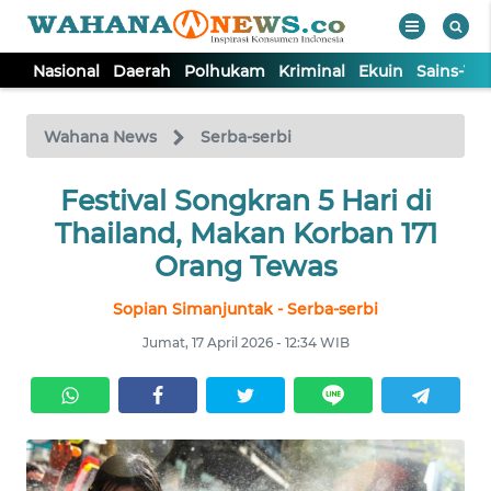
Nasional
Daerah
Polhukam
Kriminal
Ekuin
Sains-Te
WAHANA
Tutup
TV
Wahana News
Serba-serbi
NASIONAL
Festival Songkran 5 Hari di
Thailand, Makan Korban 171
DAERAH
Orang Tewas
Sopian Simanjuntak - Serba-serbi
POLHUKAM
Jumat, 17 April 2026 - 12:34 WIB
KRIMINAL
EKUIN