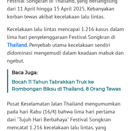
Festival Songkran di Thailand, yang berlangsung
Informasi
dari 11 April hingga 15 April 2025. Kebanyakan
INDEKS
korban tewas akibat kecelakaan lalu lintas.
BERITA
Kecelakaan lalu lintas mencapai 1.216 kasus dalam
lima hari penyelenggaraan Festival Songkran di
KONTAK
KAMI
Thailand
. Penyebab utama kecelakaan sendiri
didominasi mengemudi dalam keadaan mabuk dan
INFO
ngebut.
IKLAN
Baca Juga:
TENTANG
Bocah 11 Tahun Tabrakkan Truk ke
KAMI
Rombongan Biksu di Thailand, 8 Orang Tewas
PEDOMAN
Pusat Keselamatan Jalan Thailand mengumumkan
MEDIA
pada hari Rabu (16/4) bahwa lima hari pertama
SIBER
dari "Tujuh Hari Berbahaya" Festival Songkran
mencatat 1.216 kecelakaan lalu lintas, yang
REDAKSI