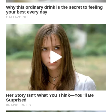
WN
BOGOR
WN
DEPOK
WN
TAPANULI
UTARA
WN
SAMOSIR
WN
PADANG
LAWAS