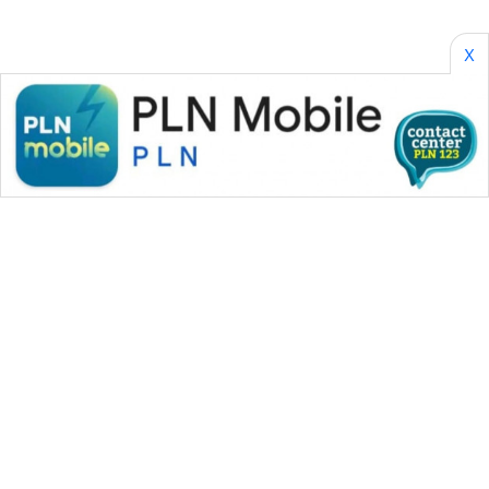
X
WAHANA MEDIA GROUP
|
|
|
WAHANA NEWS co
WAHANA TANI
WAHANA ADVOKAT