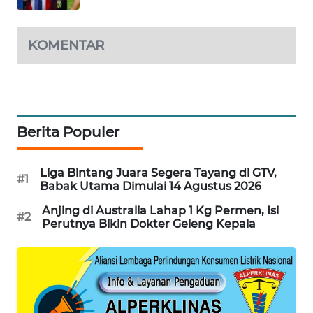
PORTAL
KONSUMEN
KOMENTAR
FORWAMKI
ALPERKLINAS
Berita Populer
FORJASIDA
Liga Bintang Juara Segera Tayang di GTV,
TAMBANG
#1
Babak Utama Dimulai 14 Agustus 2026
NEWS
Anjing di Australia Lahap 1 Kg Permen, Isi
#2
Perutnya Bikin Dokter Geleng Kepala
SITUNGIR
NEWS
SIDIKALANG
NEWS