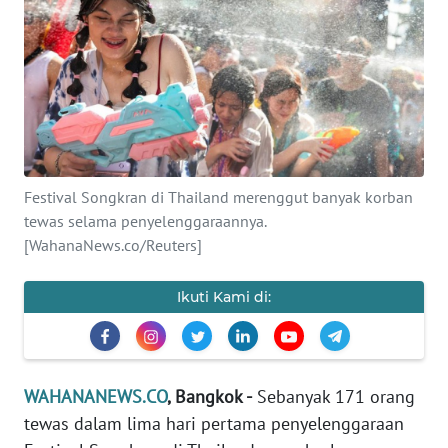
SAINS-TEKNO
KESEHATAN
INTERNASIONAL
SERBA-SERBI
Festival Songkran di Thailand merenggut banyak korban
tewas selama penyelenggaraannya.
PENDIDIKAN
[WahanaNews.co/Reuters]
OLAHRAGA
Ikuti Kami di:
OPINI
WAHANANEWS.CO
, Bangkok -
Sebanyak 171 orang
EDITORIAL
tewas dalam lima hari pertama penyelenggaraan