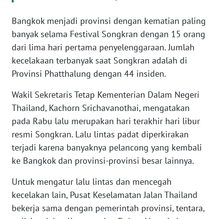
WN
BANTEN
Bangkok menjadi provinsi dengan kematian paling
banyak selama Festival Songkran dengan 15 orang
WN
dari lima hari pertama penyelenggaraan. Jumlah
NTT
kecelakaan terbanyak saat Songkran adalah di
Provinsi Phatthalung dengan 44 insiden.
WN
KEPRI
Wakil Sekretaris Tetap Kementerian Dalam Negeri
Thailand, Kachorn Srichavanothai, mengatakan
WN
pada Rabu lalu merupakan hari terakhir hari libur
PAPUA
resmi Songkran. Lalu lintas padat diperkirakan
terjadi karena banyaknya pelancong yang kembali
WN
ke Bangkok dan provinsi-provinsi besar lainnya.
PAPUA
BARAT
Untuk mengatur lalu lintas dan mencegah
kecelakan lain, Pusat Keselamatan Jalan Thailand
WN
bekerja sama dengan pemerintah provinsi, tentara,
RIAU