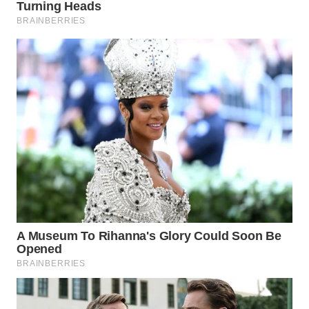
WN
MALUKU
WN
MALUT
WN
DAIRI
WN
DANAU
TOBA
WN
NIAS
WN
LANGKAT