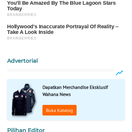
WAHANA
SPORT
WAHANA
UMKM
WAHANA
SELEB
Advertorial
WAHANA
PERSONA
Dapatkan Merchandise Eksklusif
Wahana News
WAHANA
OTOMOTIF
Buka Katalog
WAHANA
HEALTH
Pilihan Editor