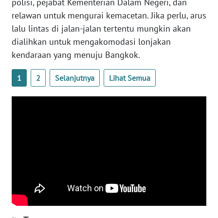
polisi, pejabat Kementerian Dalam Negeri, dan
relawan untuk mengurai kemacetan. Jika perlu, arus
WN
SERAMBI
lalu lintas di jalan-jalan tertentu mungkin akan
dialihkan untuk mengakomodasi lonjakan
WN
kendaraan yang menuju Bangkok.
JAMBI
1
2
Selanjutnya
Lihat Semua
WN
SULTRA
WN
NTB
WN
SULTENG
WN
SULBAR