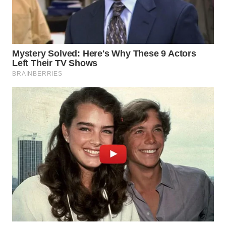
WAHANA
LISTRIK
WAHANA
TRAVEL
WAHANA
TV
WAHANANEWS
ID
WAHANANEWS
CO ID
WAHANANEWS
NET