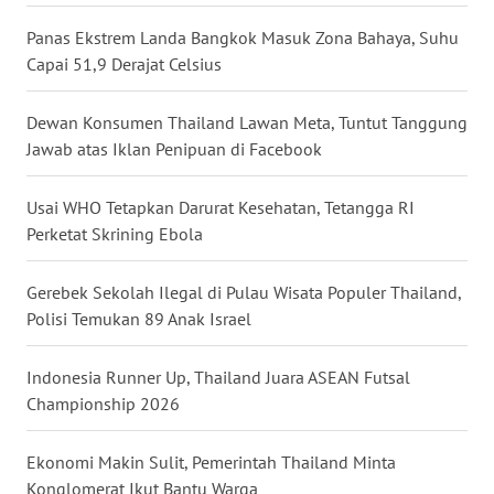
WN
Panas Ekstrem Landa Bangkok Masuk Zona Bahaya, Suhu
NUSANTARA
Capai 51,9 Derajat Celsius
WN
Dewan Konsumen Thailand Lawan Meta, Tuntut Tanggung
JOGJA
Jawab atas Iklan Penipuan di Facebook
WN
Usai WHO Tetapkan Darurat Kesehatan, Tetangga RI
JATIM
Perketat Skrining Ebola
WN
Gerebek Sekolah Ilegal di Pulau Wisata Populer Thailand,
BALI
Polisi Temukan 89 Anak Israel
WN
Indonesia Runner Up, Thailand Juara ASEAN Futsal
KALBAR
Championship 2026
WN
KALTENG
Ekonomi Makin Sulit, Pemerintah Thailand Minta
Konglomerat Ikut Bantu Warga