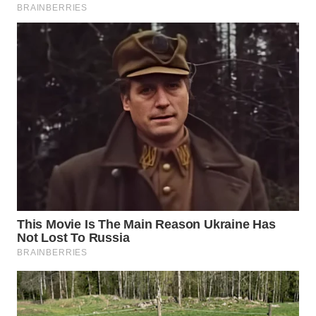
WN
NATUNA
WN
BINTAN
WN
MANDALIKA
WN
LIKUPANG
WN
LABUANBAJO
WN
BORNEO