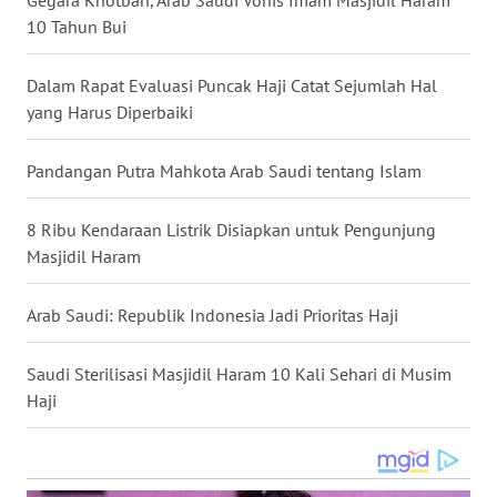
Gegara Khotbah, Arab Saudi Vonis Imam Masjidil Haram
10 Tahun Bui
WN
BABEL
Dalam Rapat Evaluasi Puncak Haji Catat Sejumlah Hal
yang Harus Diperbaiki
WN
SUMBAR
Pandangan Putra Mahkota Arab Saudi tentang Islam
WN
SUMSEL
8 Ribu Kendaraan Listrik Disiapkan untuk Pengunjung
Masjidil Haram
WN
BENGKULU
Arab Saudi: Republik Indonesia Jadi Prioritas Haji
WN
Saudi Sterilisasi Masjidil Haram 10 Kali Sehari di Musim
LAMPUNG
Haji
WN
JATENG