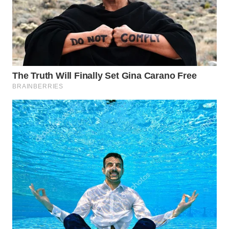
WN
NATUNA
WN
BINTAN
WN
MANDALIKA
WN
LIKUPANG
WN
LABUANBAJO
WN
BORNEO