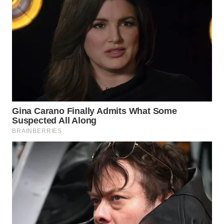
TAPANULI
TENGAH
WN DELI
SERDANG
WN
TEBING
TINGGI
WN
PAKPAK
WN
KARAWANG
WN
BEKASI