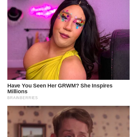
WN
NUSANTARA
WN
JOGJA
WN
JATIM
WN
BALI
WN
KALBAR
WN
KALTENG