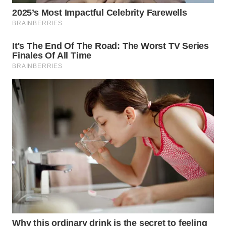
WN
SUMEDANG
WN
CIANJUR
WN
KEPULAUAN
SERIBU
WN
TANGERANG
WN
BINJAI
WN
CIREBON