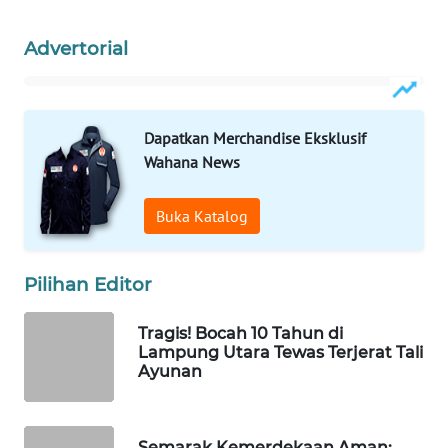
WAHANA
Advertorial
LISTRIK
WAHANA
TRAVEL
Dapatkan Merchandise Eksklusif
Wahana News
WAHANA
TV
Buka Katalog
WAHANANEWS
ID
Pilihan Editor
WAHANANEWS
Tragis! Bocah 10 Tahun di
CO ID
Lampung Utara Tewas Terjerat Tali
Ayunan
WAHANANEWS
NET
Semarak Kemerdekaan Aman: