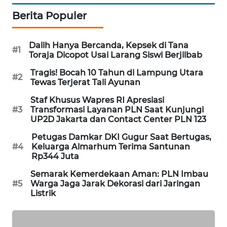
Berita Populer
MAWAKA
ID
Dalih Hanya Bercanda, Kepsek di Tana
#1
Toraja Dicopot Usai Larang Siswi Berjilbab
MARTABAT
NET
Tragis! Bocah 10 Tahun di Lampung Utara
#2
Tewas Terjerat Tali Ayunan
PLN
Staf Khusus Wapres RI Apresiasi
WATCH
#3
Transformasi Layanan PLN Saat Kunjungi
UP2D Jakarta dan Contact Center PLN 123
MKLI
Petugas Damkar DKI Gugur Saat Bertugas,
#4
Keluarga Almarhum Terima Santunan
Rp344 Juta
LPKKI
Semarak Kemerdekaan Aman: PLN Imbau
#5
Warga Jaga Jarak Dekorasi dari Jaringan
LKKI
Listrik
KOPEKLIN