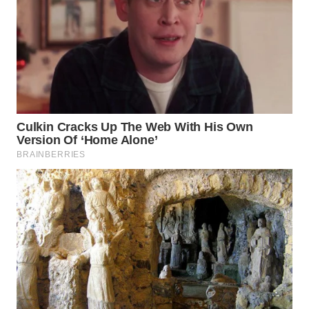
WN
KALTARA
WN
KALSEL
WN
KALTIM
WN
SULSEL
WN
GORONTALO
WN
SULUT