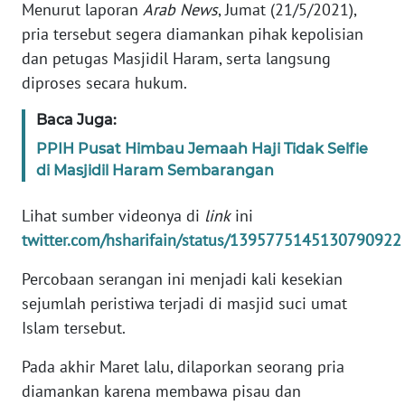
Menurut laporan
Arab News
, Jumat (21/5/2021),
pria tersebut segera diamankan pihak kepolisian
KARIR
dan petugas Masjidil Haram, serta langsung
diproses secara hukum.
DISCLAIMER
Baca Juga:
Wahana
PPIH Pusat Himbau Jemaah Haji Tidak Selfie
News
di Masjidil Haram Sembarangan
Regional
Lihat sumber videonya di
link
ini
WN
twitter.com/hsharifain/status/1395775145130790922
SUMUT
Percobaan serangan ini menjadi kali kesekian
WN
sejumlah peristiwa terjadi di masjid suci umat
JAKARTA
Islam tersebut.
WN
Pada akhir Maret lalu, dilaporkan seorang pria
JABAR
diamankan karena membawa pisau dan