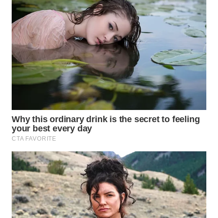
WN
PRIANGAN
TIMUR
WN
SEMARANG
WN
SOLO
WN
BOROBUDUR
WN
MADURA
WN
SURABAYA