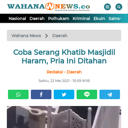
Nasional
Daerah
Polhukam
Kriminal
Ekuin
Sains-Te
WAHANA
Tutup
TV
Wahana News
Daerah
NASIONAL
Coba Serang Khatib Masjidil
Haram, Pria Ini Ditahan
DAERAH
Redaksi - Daerah
Sabtu, 22 Mei 2021 - 10:09 WIB
POLHUKAM
KRIMINAL
EKUIN