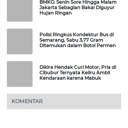
BMKG: Senin Sore Hingga Malam
WAHANA
Jakarta Sebagian Bakal Diguyur
DESA
Hujan Ringan
WISATA
LAPAK
Polisi Ringkus Kondektur Bus di
WAHANA
Semarang, Sabu 3,77 Gram
Ditemukan dalam Botol Permen
Wahana
Network
Dikira Hendak Curi Motor, Pria di
Cibubur Ternyata Keliru Ambil
KONSUMEN
Kendaraan karena Mabuk
LISTRIK
MASYARAKAT
KOMENTAR
KELISTRIKAN
WALINKI
ID