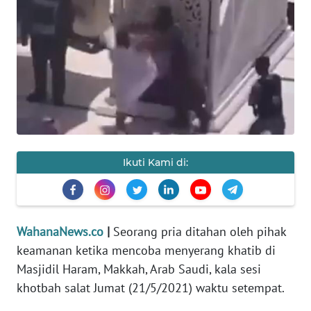
SAINS-TEKNO
KESEHATAN
INTERNASIONAL
SERBA-SERBI
PENDIDIKAN
Ikuti Kami di:
OLAHRAGA
WahanaNews.co
|
Seorang pria ditahan oleh pihak
OPINI
keamanan ketika mencoba menyerang khatib di
Masjidil Haram, Makkah, Arab Saudi, kala sesi
EDITORIAL
khotbah salat Jumat (21/5/2021) waktu setempat.