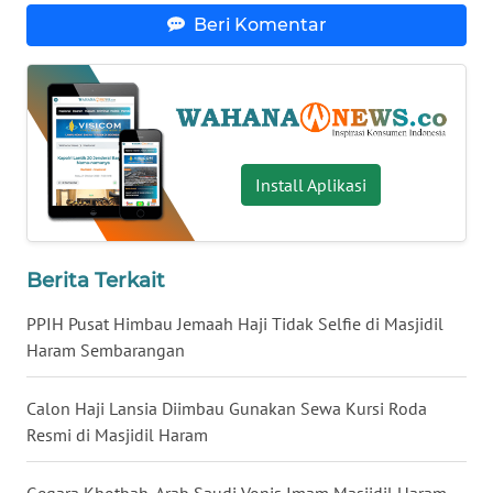
Beri Komentar
WN
SERAMBI
WN
JAMBI
Install Aplikasi
WN
SULTRA
Berita Terkait
WN
NTB
PPIH Pusat Himbau Jemaah Haji Tidak Selfie di Masjidil
Haram Sembarangan
WN
SULTENG
Calon Haji Lansia Diimbau Gunakan Sewa Kursi Roda
Resmi di Masjidil Haram
WN
SULBAR