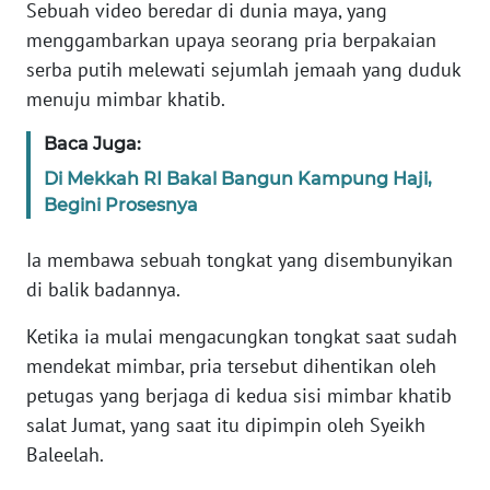
Informasi
Sebuah video beredar di dunia maya, yang
menggambarkan upaya seorang pria berpakaian
INDEKS
serba putih melewati sejumlah jemaah yang duduk
BERITA
menuju mimbar khatib.
KONTAK
Baca Juga:
KAMI
Di Mekkah RI Bakal Bangun Kampung Haji,
Begini Prosesnya
INFO
IKLAN
Ia membawa sebuah tongkat yang disembunyikan
di balik badannya.
TENTANG
KAMI
Ketika ia mulai mengacungkan tongkat saat sudah
mendekat mimbar, pria tersebut dihentikan oleh
PEDOMAN
petugas yang berjaga di kedua sisi mimbar khatib
MEDIA
salat Jumat, yang saat itu dipimpin oleh Syeikh
SIBER
Baleelah.
REDAKSI