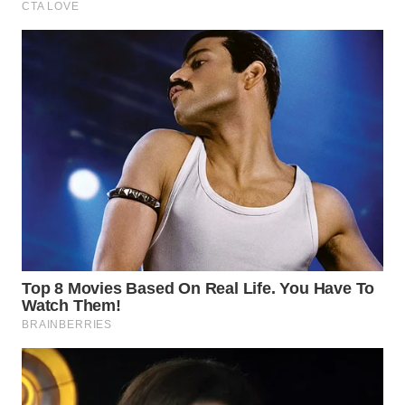
WN
TAPANULI
SELATAN
WN
TANJUNG
LESUNG
WN
KARO
WN
SIMALUNGUN
WN
LABUHANBATU
WN