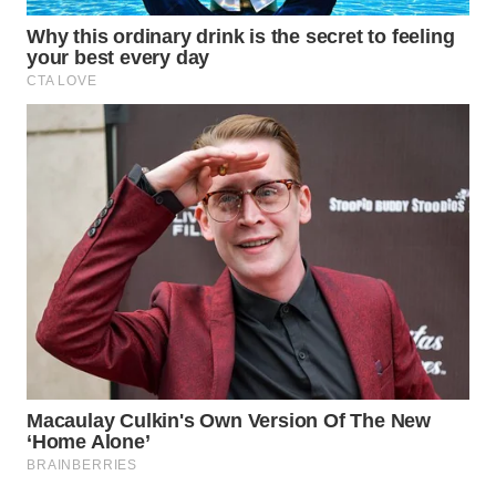
Wahana
Media
Group
WAHANA
NEWS
WAHANA
TANI
WAHANA
ADVOKAT
WAHANA
INFRASTRUKTUR
WAHANA
KONSUMEN