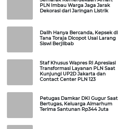
PLN Imbau Warga Jaga Jarak
WAHANA
Dekorasi dari Jaringan Listrik
SPORT
WAHANA
Dalih Hanya Bercanda, Kepsek di
UMKM
Tana Toraja Dicopot Usai Larang
Siswi Berjilbab
WAHANA
SELEB
Staf Khusus Wapres RI Apresiasi
Transformasi Layanan PLN Saat
WAHANA
Kunjungi UP2D Jakarta dan
PERSONA
Contact Center PLN 123
WAHANA
Petugas Damkar DKI Gugur Saat
OTOMOTIF
Bertugas, Keluarga Almarhum
Terima Santunan Rp344 Juta
WAHANA
HEALTH