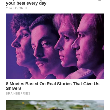
WN
INDRAMAYU
WN
KUNINGAN
WN
MAJALENGKA
WN
SUBANG
WN
SUKABUMI
WN
PURWAKARTA