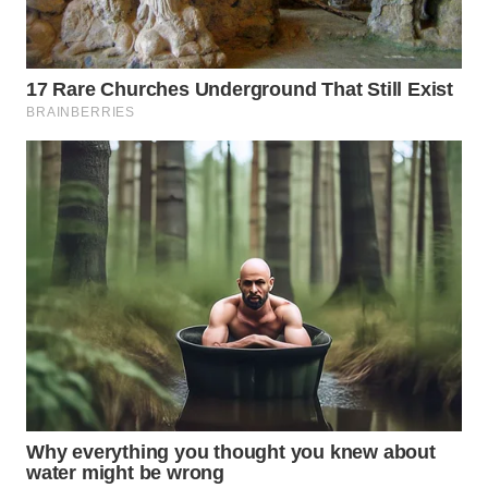
WN
MALUKU
WN
MALUT
WN
DAIRI
WN
DANAU
TOBA
WN
NIAS
WN
LANGKAT