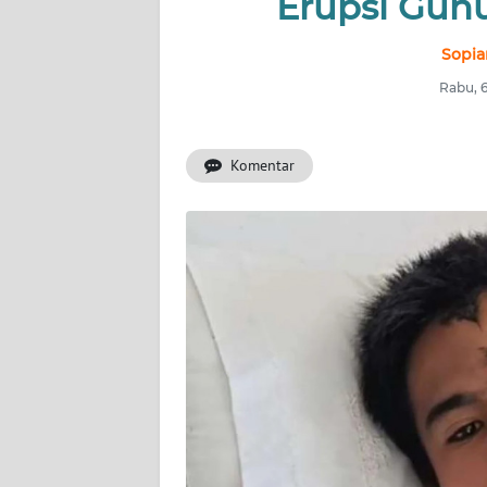
Erupsi Gun
INDEKS
BERITA
Sopia
Rabu, 
KONTAK
KAMI
Komentar
INFO
IKLAN
TENTANG
KAMI
PEDOMAN
MEDIA
SIBER
REDAKSI