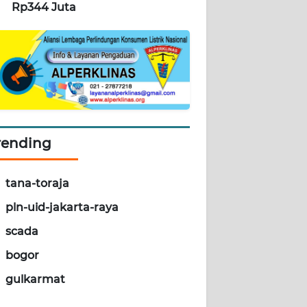
Rp344 Juta
rending
tana-toraja
pln-uid-jakarta-raya
scada
bogor
gulkarmat