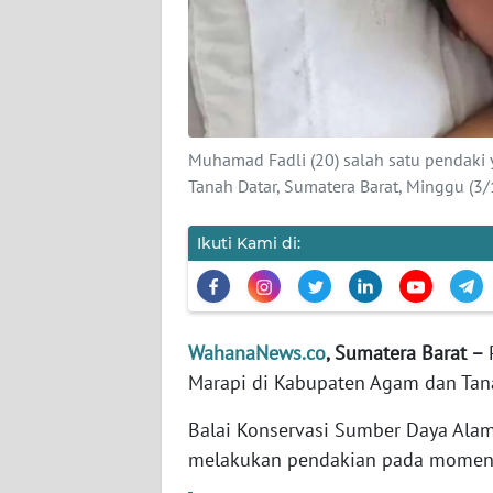
KARIR
DISCLAIMER
Wahana
News
Muhamad Fadli (20) salah satu pendaki 
Regional
Tanah Datar, Sumatera Barat, Minggu (
WN
Ikuti Kami di:
SUMUT
WN
JAKARTA
WahanaNews.co
, Sumatera Barat –
Marapi di Kabupaten Agam dan Tana
WN
JABAR
Balai Konservasi Sumber Daya Ala
melakukan pendakian pada momen 
WN
BANTEN