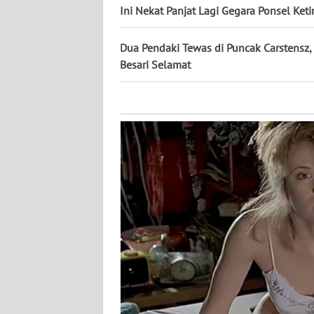
KALTARA
Ini Nekat Panjat Lagi Gegara Ponsel Ket
WN
Dua Pendaki Tewas di Puncak Carstensz, 
KALSEL
Besari Selamat
WN
KALTIM
WN
SULSEL
WN
GORONTALO
WN
SULUT
WN
MALUKU