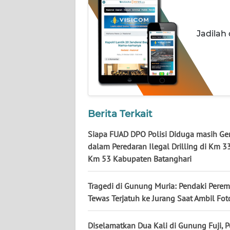
NUSANTARA
WN
Jadilah
JOGJA
WN
JATIM
WN
Berita Terkait
BALI
Siapa FUAD DPO Polisi Diduga masih Ger
WN
dalam Peredaran Ilegal Drilling di Km 3
KALBAR
Km 53 Kabupaten Batanghari
WN
Tragedi di Gunung Muria: Pendaki Pere
KALTENG
Tewas Terjatuh ke Jurang Saat Ambil Fot
WN
Diselamatkan Dua Kali di Gunung Fuji, 