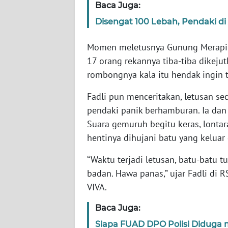
Baca Juga:
Disengat 100 Lebah, Pendaki di 
WN
NTT
Momen meletusnya Gunung Merapi 
17 orang rekannya tiba-tiba dikeju
WN
rombongnya kala itu hendak ingin t
KEPRI
Fadli pun menceritakan, letusan s
WN
pendaki panik berhamburan. Ia dan 
PAPUA
Suara gemuruh begitu keras, lontara
hentinya dihujani batu yang keluar
WN
PAPUA
“Waktu terjadi letusan, batu-batu t
BARAT
badan. Hawa panas,” ujar Fadli di 
VIVA.
WN
RIAU
Baca Juga:
Siapa FUAD DPO Polisi Diduga ma
WN