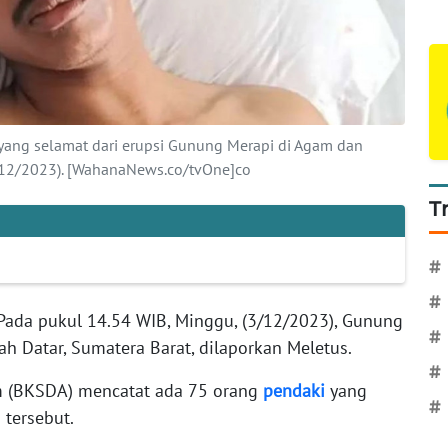
yang selamat dari erupsi Gunung Merapi di Agam dan
3/12/2023). [WahanaNews.co/tvOne]co
T
#
#
Pada pukul 14.54 WIB, Minggu, (3/12/2023), Gunung
#
h Datar, Sumatera Barat, dilaporkan Meletus.
#
m (BKSDA) mencatat ada 75 orang
pendaki
yang
#
tersebut.