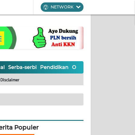
NETWORK
al
Serba-serbi
Pendidikan
Olahraga
Opini
Editoria
Disclaimer
erita Populer