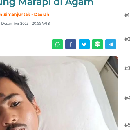
ung Marapi di Agam
n Simanjuntak - Daerah
#1
6 Desember 2023 - 20:55 WIB
#
#
#
#