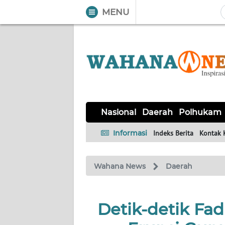
MENU
WAHANA
Tutup
TV
NASIONAL
DAERAH
POLHUKAM
KRIMINAL
EKUIN
SAINS-
KESEHATAN
INTERNASIONAL
Nasional
Daerah
Polhukam
TEKNO
Informasi
Indeks Berita
Kontak 
SERBA-
PENDIDIKAN
OLAHRAGA
OPINI
SERBI
Wahana News
Daerah
EDITORIAL
Detik-detik Fad
Informasi