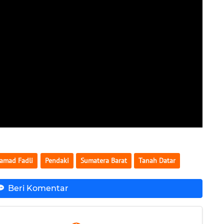
amad Fadli
Pendaki
Sumatera Barat
Tanah Datar
Beri Komentar