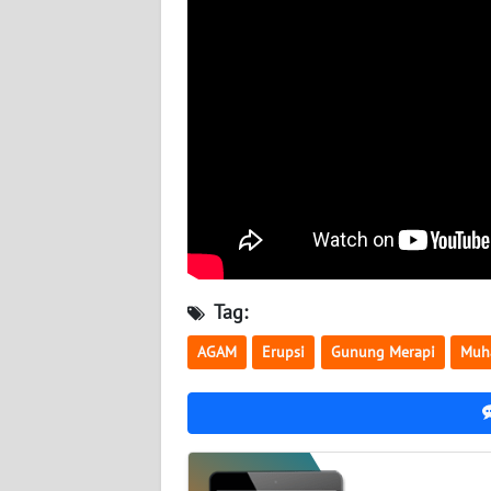
BABEL
WN
SUMBAR
WN
SUMSEL
WN
BENGKULU
Tag:
WN
LAMPUNG
AGAM
Erupsi
Gunung Merapi
Muh
WN
JATENG
WN