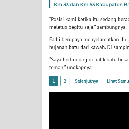
SERAMBI
Km 33 dan Km 53 Kabupaten B
“Posisi kami ketika itu sedang bera
WN
JAMBI
meletus begitu saja,” sambungnya.
Fadli berupaya menyelamatkan diri. 
WN
hujanan batu dari kawah. Di sampi
SULTRA
“Saya berlindung di balik batu besa
WN
teman,” ungkapnya.
NTB
1
2
Selanjutnya
Lihat Sem
WN
SULTENG
WN
SULBAR
WN