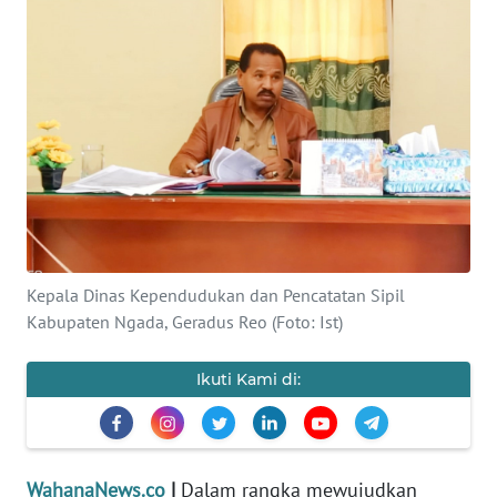
SAINS-TEKNO
KESEHATAN
INTERNASIONAL
SERBA-SERBI
PENDIDIKAN
Kepala Dinas Kependudukan dan Pencatatan Sipil
Kabupaten Ngada, Geradus Reo (Foto: Ist)
OLAHRAGA
Ikuti Kami di:
OPINI
EDITORIAL
WahanaNews.co
|
Dalam rangka mewujudkan