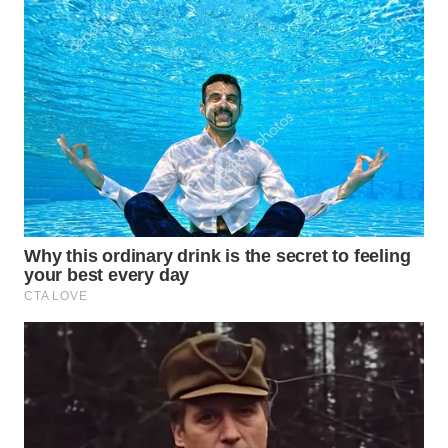
WN
TAPANULI
SELATAN
WN
TANJUNG
LESUNG
WN
KARO
WN
SIMALUNGUN
WN
LABUHANBATU
WN