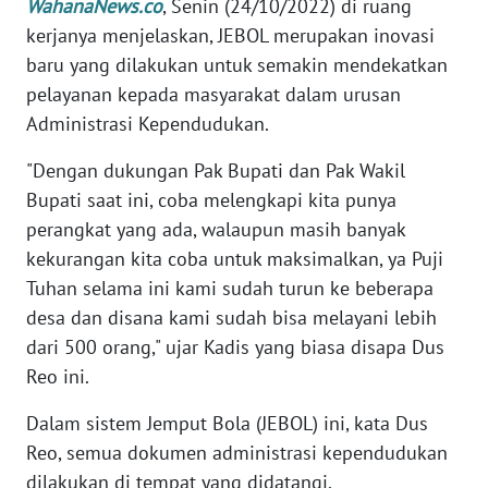
WahanaNews.co
, Senin (24/10/2022) di ruang
kerjanya menjelaskan, JEBOL merupakan inovasi
KARIR
baru yang dilakukan untuk semakin mendekatkan
pelayanan kepada masyarakat dalam urusan
DISCLAIMER
Administrasi Kependudukan.
Wahana
"Dengan dukungan Pak Bupati dan Pak Wakil
News
Bupati saat ini, coba melengkapi kita punya
Regional
perangkat yang ada, walaupun masih banyak
kekurangan kita coba untuk maksimalkan, ya Puji
WN
Tuhan selama ini kami sudah turun ke beberapa
SUMUT
desa dan disana kami sudah bisa melayani lebih
dari 500 orang," ujar Kadis yang biasa disapa Dus
WN
JAKARTA
Reo ini.
Dalam sistem Jemput Bola (JEBOL) ini, kata Dus
WN
JABAR
Reo, semua dokumen administrasi kependudukan
dilakukan di tempat yang didatangi.