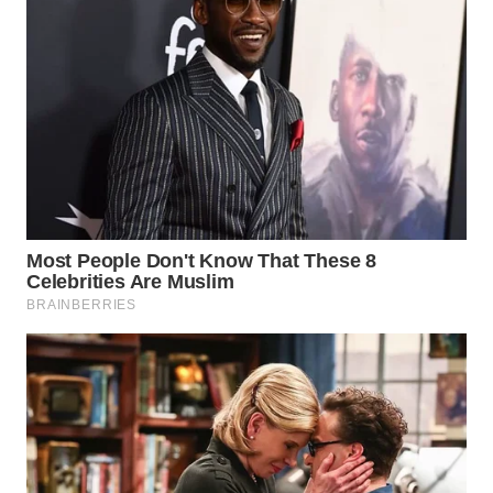
Wahana
Media
Group
WAHANA
NEWS
WAHANA
TANI
WAHANA
ADVOKAT
WAHANA
INFRASTRUKTUR
WAHANA
KONSUMEN