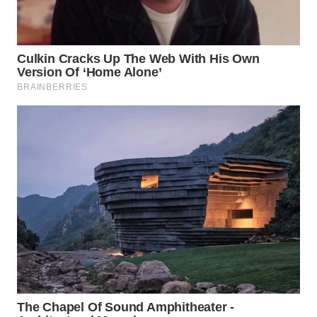
WN
PRIANGAN
TIMUR
WN
SEMARANG
WN
SOLO
WN
BOROBUDUR
WN
MADURA
WN
SURABAYA