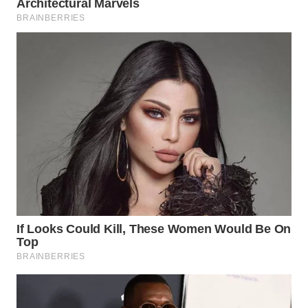
WN
NATUNA
WN
BINTAN
WN
MANDALIKA
WN
LIKUPANG
WN
LABUANBAJO
WN
BORNEO