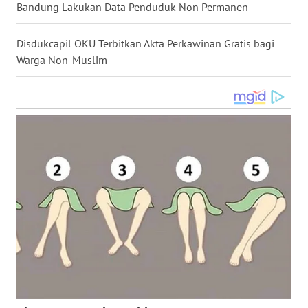
Bandung Lakukan Data Penduduk Non Permanen
WN
KALTARA
Disdukcapil OKU Terbitkan Akta Perkawinan Gratis bagi
Warga Non-Muslim
WN
KALSEL
WN
KALTIM
WN
SULSEL
WN
GORONTALO
WN
SULUT