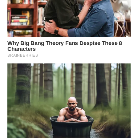
WAHANA
LISTRIK
WAHANA
TRAVEL
WAHANA
TV
WAHANANEWS
ID
WAHANANEWS
CO ID
WAHANANEWS
NET