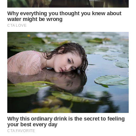
WAHANA
SPORT
WAHANA
UMKM
WAHANA
SELEB
WAHANA
PERSONA
WAHANA
OTOMOTIF
WAHANA
HEALTH