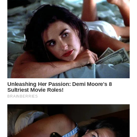
WN
SUMEDANG
WN
CIANJUR
WN
KEPULAUAN
SERIBU
WN
TANGERANG
WN
BINJAI
WN
CIREBON