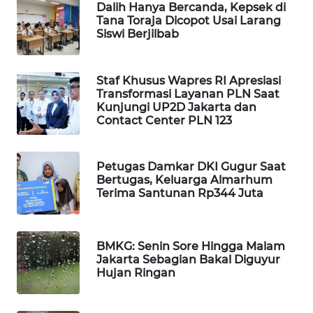
Dalih Hanya Bercanda, Kepsek di
Tana Toraja Dicopot Usai Larang
MAWAKA
Siswi Berjilbab
ID
MARTABAT
Staf Khusus Wapres RI Apresiasi
NET
Transformasi Layanan PLN Saat
Kunjungi UP2D Jakarta dan
Contact Center PLN 123
PLN
WATCH
Petugas Damkar DKI Gugur Saat
MKLI
Bertugas, Keluarga Almarhum
Terima Santunan Rp344 Juta
LPKKI
BMKG: Senin Sore Hingga Malam
LKKI
Jakarta Sebagian Bakal Diguyur
Hujan Ringan
KOPEKLIN