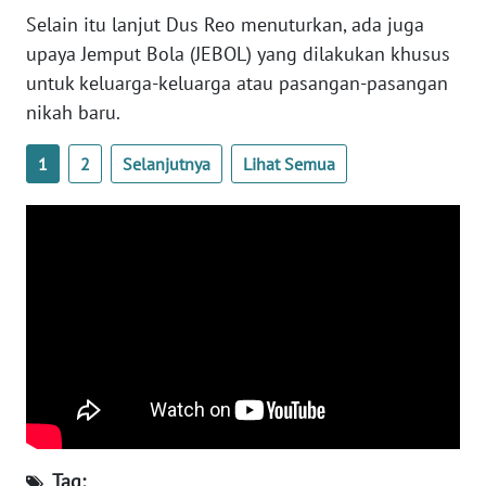
Selain itu lanjut Dus Reo menuturkan, ada juga
WN
upaya Jemput Bola (JEBOL) yang dilakukan khusus
SERAMBI
untuk keluarga-keluarga atau pasangan-pasangan
nikah baru.
WN
JAMBI
1
2
Selanjutnya
Lihat Semua
WN
SULTRA
WN
NTB
WN
SULTENG
WN
SULBAR
Tag: