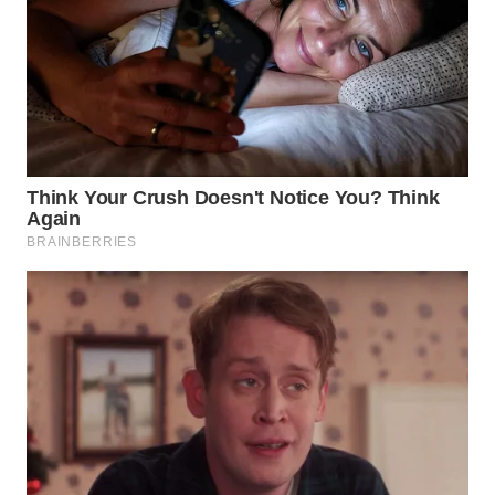
WN
INDRAMAYU
WN
KUNINGAN
WN
MAJALENGKA
WN
SUBANG
WN
SUKABUMI
WN
PURWAKARTA