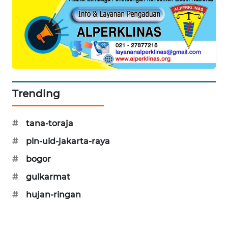
KARING
NEWS
JURNAL
MARITIM
HUMBANG
Trending
NEWS
GARONGGANG
#
tana-toraja
NEWS
#
pln-uid-jakarta-raya
FISUELRI
#
bogor
ID
#
gulkarmat
#
hujan-ringan
ENERGI
NEWS