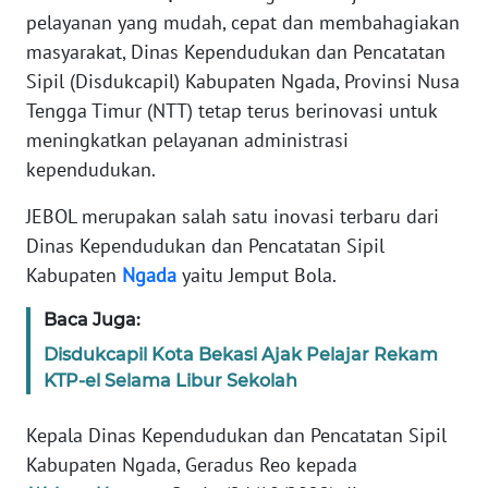
Informasi
pelayanan yang mudah, cepat dan membahagiakan
masyarakat, Dinas Kependudukan dan Pencatatan
INDEKS
Sipil (Disdukcapil) Kabupaten Ngada, Provinsi Nusa
BERITA
Tengga Timur (NTT) tetap terus berinovasi untuk
KONTAK
meningkatkan pelayanan administrasi
KAMI
kependudukan.
JEBOL merupakan salah satu inovasi terbaru dari
INFO
IKLAN
Dinas Kependudukan dan Pencatatan Sipil
Kabupaten
Ngada
yaitu Jemput Bola.
TENTANG
Baca Juga:
KAMI
Disdukcapil Kota Bekasi Ajak Pelajar Rekam
PEDOMAN
KTP-el Selama Libur Sekolah
MEDIA
SIBER
Kepala Dinas Kependudukan dan Pencatatan Sipil
Kabupaten Ngada, Geradus Reo kepada
REDAKSI