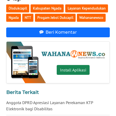
WN
Disdukcapil
Kabupaten Ngada
Layanan Kependudukan
BABEL
Ngada
NTT
Progam Jebol Dukcapil
Wahananewsco
WN
Beri Komentar
SUMBAR
WN
SUMSEL
WN
Install Aplikasi
BENGKULU
WN
LAMPUNG
Berita Terkait
Anggota DPRD Apresiasi Layanan Perekaman KTP
WN
Elektronik bagi Disabilitas
JATENG