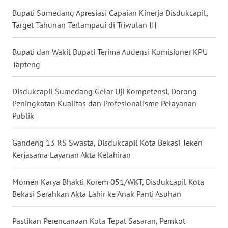
Bupati Sumedang Apresiasi Capaian Kinerja Disdukcapil,
WN
NUSANTARA
Target Tahunan Terlampaui di Triwulan III
WN
Bupati dan Wakil Bupati Terima Audensi Komisioner KPU
JOGJA
Tapteng
WN
Disdukcapil Sumedang Gelar Uji Kompetensi, Dorong
JATIM
Peningkatan Kualitas dan Profesionalisme Pelayanan
Publik
WN
BALI
Gandeng 13 RS Swasta, Disdukcapil Kota Bekasi Teken
Kerjasama Layanan Akta Kelahiran
WN
KALBAR
Momen Karya Bhakti Korem 051/WKT, Disdukcapil Kota
Bekasi Serahkan Akta Lahir ke Anak Panti Asuhan
WN
KALTENG
Pastikan Perencanaan Kota Tepat Sasaran, Pemkot