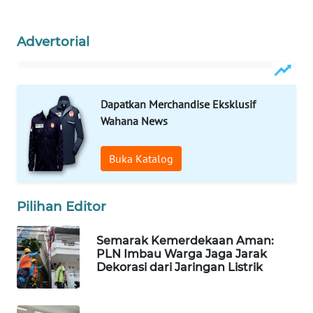
WAHANA
DESA
Advertorial
WISATA
LAPAK
WAHANA
Dapatkan Merchandise Eksklusif
Wahana News
Wahana
Network
Buka Katalog
KONSUMEN
LISTRIK
Pilihan Editor
MASYARAKAT
Semarak Kemerdekaan Aman:
KELISTRIKAN
PLN Imbau Warga Jaga Jarak
Dekorasi dari Jaringan Listrik
WALINKI
ID