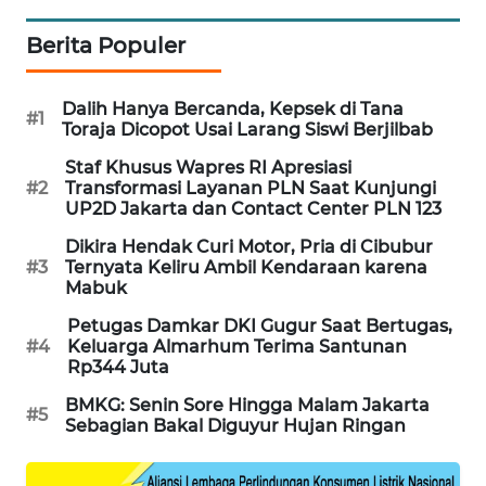
SIBARAGAS
Berita Populer
NEWS
Dalih Hanya Bercanda, Kepsek di Tana
METRO
#1
Toraja Dicopot Usai Larang Siswi Berjilbab
SIANTAR
NEWS
Staf Khusus Wapres RI Apresiasi
#2
Transformasi Layanan PLN Saat Kunjungi
UP2D Jakarta dan Contact Center PLN 123
METRO
MEDAN
Dikira Hendak Curi Motor, Pria di Cibubur
NEWS
#3
Ternyata Keliru Ambil Kendaraan karena
Mabuk
METRO
Petugas Damkar DKI Gugur Saat Bertugas,
JAKARTA
#4
Keluarga Almarhum Terima Santunan
NEWS
Rp344 Juta
BMKG: Senin Sore Hingga Malam Jakarta
#5
KRT
Sebagian Bakal Diguyur Hujan Ringan
NEWS