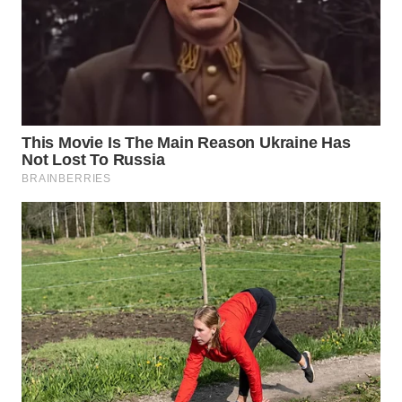
TAPANULI
TENGAH
WN DELI
SERDANG
WN
TEBING
TINGGI
WN
PAKPAK
WN
KARAWANG
WN
BEKASI