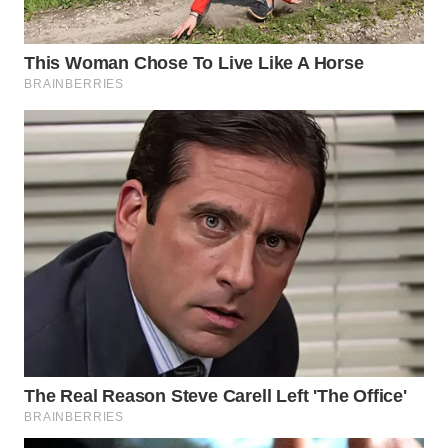
WN
BOGOR
WN
DEPOK
WN
TAPANULI
UTARA
WN
SAMOSIR
WN
PADANG
LAWAS