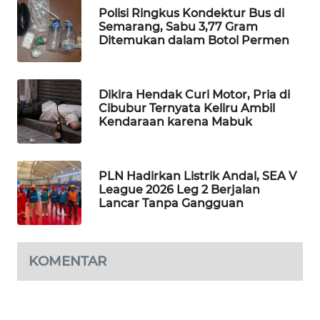
Polisi Ringkus Kondektur Bus di
PORTAL
Semarang, Sabu 3,77 Gram
KONSUMEN
Ditemukan dalam Botol Permen
FORWAMKI
Dikira Hendak Curi Motor, Pria di
ALPERKLINAS
Cibubur Ternyata Keliru Ambil
Kendaraan karena Mabuk
FORJASIDA
PLN Hadirkan Listrik Andal, SEA V
TAMBANG
League 2026 Leg 2 Berjalan
NEWS
Lancar Tanpa Gangguan
SITUNGIR
NEWS
KOMENTAR
SIDIKALANG
NEWS