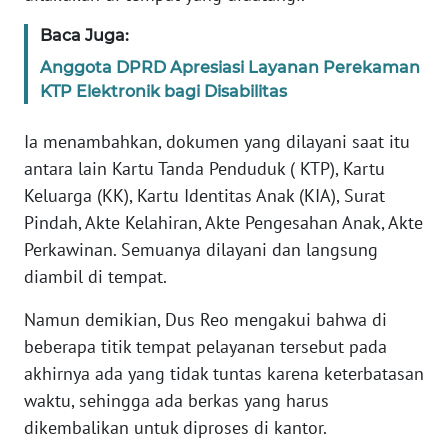
WN
Baca Juga:
BANTEN
Anggota DPRD Apresiasi Layanan Perekaman
WN
KTP Elektronik bagi Disabilitas
NTT
Ia menambahkan, dokumen yang dilayani saat itu
WN
antara lain Kartu Tanda Penduduk ( KTP), Kartu
KEPRI
Keluarga (KK), Kartu Identitas Anak (KIA), Surat
Pindah, Akte Kelahiran, Akte Pengesahan Anak, Akte
WN
Perkawinan. Semuanya dilayani dan langsung
PAPUA
diambil di tempat.
WN
Namun demikian, Dus Reo mengakui bahwa di
PAPUA
beberapa titik tempat pelayanan tersebut pada
BARAT
akhirnya ada yang tidak tuntas karena keterbatasan
waktu, sehingga ada berkas yang harus
WN
dikembalikan untuk diproses di kantor.
RIAU