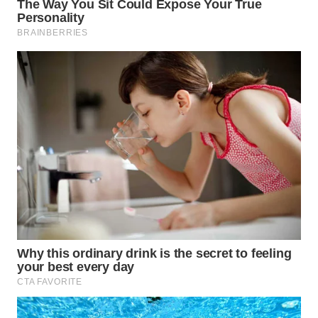
WN
MALUKU
WN
MALUT
WN
DAIRI
WN
DANAU
TOBA
WN
NIAS
WN
LANGKAT