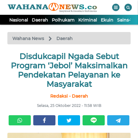
Nasional
Daerah
Polhukam
Kriminal
Ekuin
Sains-Te
WAHANA
Tutup
TV
Wahana News
Daerah
NASIONAL
Disdukcapil Ngada Sebut
Program ‘Jebol’ Maksimalkan
DAERAH
Pendekatan Pelayanan ke
Masyarakat
POLHUKAM
Redaksi - Daerah
Selasa, 25 Oktober 2022 - 11:58 WIB
KRIMINAL
EKUIN