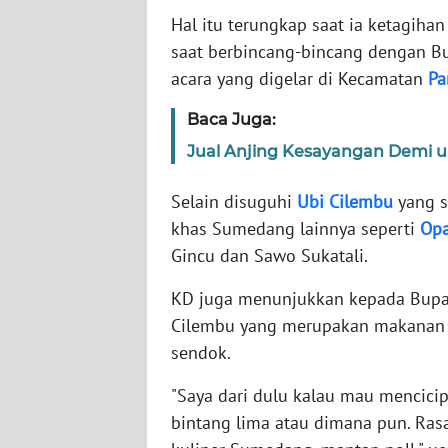
Hal itu terungkap saat ia ketagih
saat berbincang-bincang dengan B
WN
NTT
acara yang digelar di Kecamatan
Pa
Baca Juga:
WN
KEPRI
Jual Anjing Kesayangan Demi 
WN
Selain disuguhi
Ubi
Cilembu
yang s
PAPUA
khas Sumedang lainnya seperti
Op
Gincu dan Sawo Sukatali.
WN
PAPUA
KD juga menunjukkan kepada Bupati
BARAT
Cilembu yang merupakan makanan 
sendok.
WN
RIAU
"Saya dari dulu kalau mau mencicip
bintang lima atau dimana pun. Ras
WN