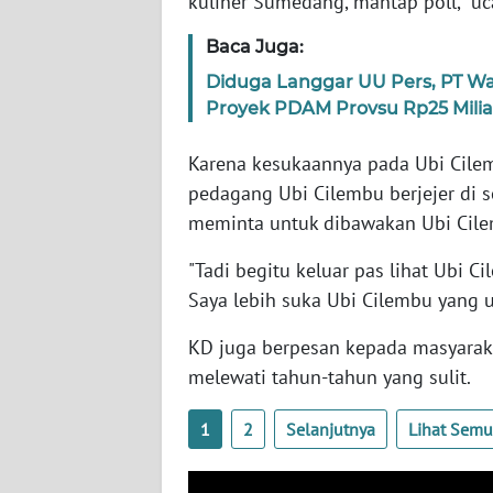
kuliner Sumedang, mantap poll," uc
SERAMBI
Baca Juga:
WN
Diduga Langgar UU Pers, PT 
JAMBI
Proyek PDAM Provsu Rp25 Milia
WN
Karena kesukaannya pada Ubi Cile
SULTRA
pedagang Ubi Cilembu berjejer di s
meminta untuk dibawakan Ubi Cil
WN
NTB
"Tadi begitu keluar pas lihat Ubi 
Saya lebih suka Ubi Cilembu yang u
WN
SULTENG
KD juga berpesan kepada masyarak
melewati tahun-tahun yang sulit.
WN
SULBAR
1
2
Selanjutnya
Lihat Sem
WN