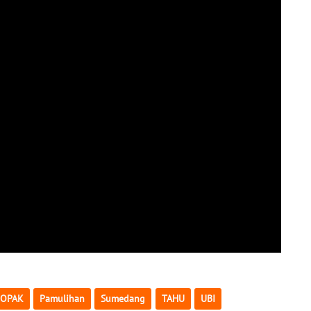
OPAK
Pamulihan
Sumedang
TAHU
UBI