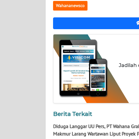
NUSANTARA
Wahananewsco
WN
JOGJA
WN
JATIM
WN
Jadilah
BALI
WN
KALBAR
WN
Berita Terkait
KALTENG
Diduga Langgar UU Pers, PT Wahana Gra
WN
Makmur Larang Wartawan Liput Proyek