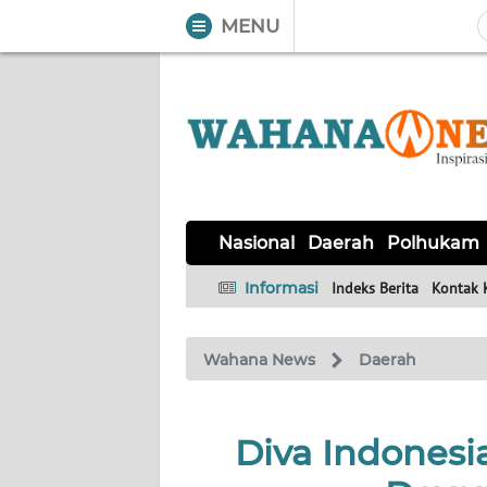
MENU
WAHANA
Tutup
TV
NASIONAL
DAERAH
POLHUKAM
KRIMINAL
EKUIN
SAINS-
KESEHATAN
INTERNASIONAL
Nasional
Daerah
Polhukam
TEKNO
Informasi
Indeks Berita
Kontak 
SERBA-
PENDIDIKAN
OLAHRAGA
OPINI
SERBI
Wahana News
Daerah
EDITORIAL
Diva Indonesia
Informasi