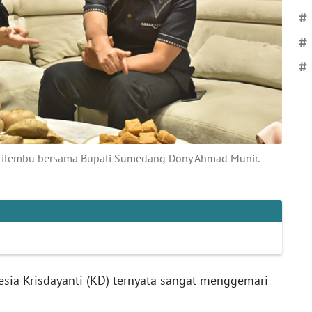
#
#
#
bi Cilembu bersama Bupati Sumedang Dony Ahmad Munir.
esia Krisdayanti (KD) ternyata sangat menggemari