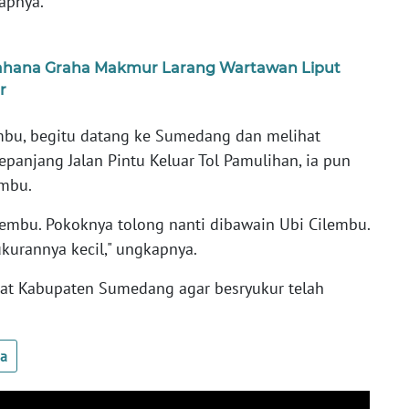
apnya.
Wahana Graha Makmur Larang Wartawan Liput
r
mbu, begitu datang ke Sumedang dan melihat
epanjang Jalan Pintu Keluar Tol Pamulihan, ia pun
embu.
Cilembu. Pokoknya tolong nanti dibawain Ubi Cilembu.
kurannya kecil," ungkapnya.
at Kabupaten Sumedang agar besryukur telah
ua