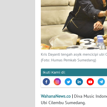
KARIR
DISCLAIMER
Wahana
News
Regional
WN
SUMUT
Kris Dayanti tengah asyik mencicipi u
(Foto: Humas Pemkab Sumedang)
WN
JAKARTA
Ikuti Kami di:
WN
JABAR
WahanaNews.co
|
Diva Music Indon
WN
Ubi Cilembu Sumedang.
BANTEN