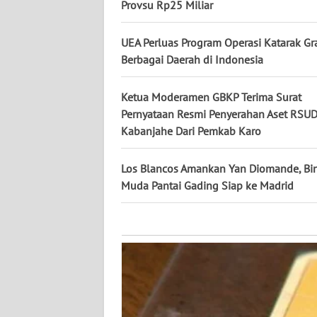
KALTARA
Provsu Rp25 Miliar
WN
UEA Perluas Program Operasi Katarak Gra
KALSEL
Berbagai Daerah di Indonesia
WN
Ketua Moderamen GBKP Terima Surat
KALTIM
Pernyataan Resmi Penyerahan Aset RSU
Kabanjahe Dari Pemkab Karo
WN
SULSEL
Los Blancos Amankan Yan Diomande, Bi
Muda Pantai Gading Siap ke Madrid
WN
GORONTALO
WN
SULUT
WN
MALUKU