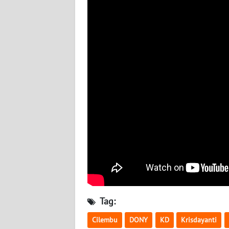
BABEL
WN
SUMBAR
WN
SUMSEL
WN
BENGKULU
WN
LAMPUNG
WN
JATENG
Tag:
Cilembu
DONY
KD
Krisdayanti
WN