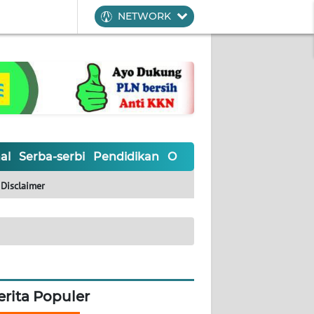
NETWORK
al
Serba-serbi
Pendidikan
Olahraga
Opini
Editoria
Disclaimer
erita Populer