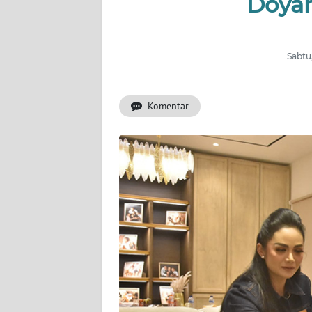
Doyan
INDEKS
BERITA
Sabtu
KONTAK
KAMI
Komentar
INFO
IKLAN
TENTANG
KAMI
PEDOMAN
MEDIA
SIBER
REDAKSI