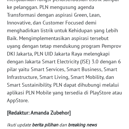
WN
ke pelanggan. PLN mengusung agenda
MALUKU
Transformasi dengan aspirasi Green, Lean,
Innovative, dan Customer Focused demi
WN
menghadirkan listrik untuk Kehidupan yang Lebih
MALUT
Baik. Mengimplementasikan aspirasi tersebut
uyang dengan tetap mendukung program Pemprov
WN
DKI Jakarta, PLN UID Jakarta Raya melengkapi
DAIRI
dengan Jakarta Smart Electricity (JSE) 3.0 dengan 6
pilar yaitu Smart Services, Smart Business, Smart
WN
DANAU
Infrastructure, Smart Living, Smart Mobility, dan
TOBA
Smart Sustainibility. PLN dapat dihubungi melalui
aplikasi PLN Mobile yang tersedia di PlayStore atau
WN
AppStore.
NIAS
[Redaktur: Amanda Zubehor]
WN
LANGKAT
Ikuti update
berita pilihan
dan
breaking news