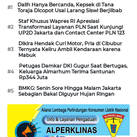
CILEUNGSI
Dalih Hanya Bercanda, Kepsek di Tana
#1
NEWS
Toraja Dicopot Usai Larang Siswi Berjilbab
Staf Khusus Wapres RI Apresiasi
BERKAT
#2
Transformasi Layanan PLN Saat Kunjungi
NEWS
UP2D Jakarta dan Contact Center PLN 123
Dikira Hendak Curi Motor, Pria di Cibubur
BERAMPU
#3
Ternyata Keliru Ambil Kendaraan karena
NEWS
Mabuk
Petugas Damkar DKI Gugur Saat Bertugas,
ANUGERAH
#4
Keluarga Almarhum Terima Santunan
NEWS
Rp344 Juta
BMKG: Senin Sore Hingga Malam Jakarta
#5
AKHLAK
Sebagian Bakal Diguyur Hujan Ringan
ID
PERAPKI
NEWS