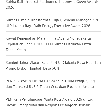
Sabira Raih Predikat Platinum di Indonesia Green Awards
2026
WN
BOGOR
Sukses Pimpin Transformasi Hijau, General Manager PLN
UID Jakarta Raya Raih Energy Executive Award 2026
WN
DEPOK
Kawal Kemeriahan Malam Final Abang None Jakarta
Kepulauan Seribu 2026, PLN Sukses Hadirkan Listrik
WN
TAPANULI
Tanpa Kedip
UTARA
Sambut Tahun Ajaran Baru, PLN UID Jakarta Raya Hadirkan
WN
Promo Diskon Tambah Daya 50%
SAMOSIR
PLN Sukseskan Jakarta Fair 2026: 6,1 Juta Pengunjung
WN
dan Transaksi Rp8,2 Triliun Gerakkan Ekonomi Jakarta
PADANG
LAWAS
PLN Raih Penghargaan Warta Kota Award 2026 untuk
Inovasi Pengaduan dan Respons Pelanggan Terbaik