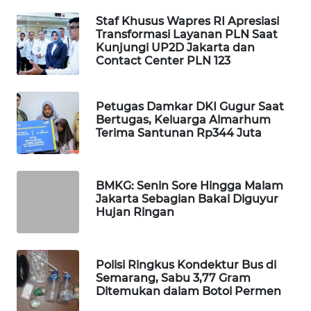
SIBARAGAS
Staf Khusus Wapres RI Apresiasi
NEWS
Transformasi Layanan PLN Saat
Kunjungi UP2D Jakarta dan
Contact Center PLN 123
METRO
SIANTAR
NEWS
Petugas Damkar DKI Gugur Saat
Bertugas, Keluarga Almarhum
Terima Santunan Rp344 Juta
METRO
MEDAN
NEWS
BMKG: Senin Sore Hingga Malam
Jakarta Sebagian Bakal Diguyur
METRO
Hujan Ringan
JAKARTA
NEWS
Polisi Ringkus Kondektur Bus di
KRT
Semarang, Sabu 3,77 Gram
NEWS
Ditemukan dalam Botol Permen