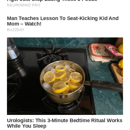
WN
PRIANGAN
TIMUR
WN
SEMARANG
WN
SOLO
WN
BOROBUDUR
WN
MADURA
WN
SURABAYA