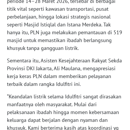
periode 14–28 Maret 2026, tersebar di berbagai
WN
titik vital seperti kawasan transportasi, pusat
NUSANTARA
perbelanjaan, hingga lokasi strategis nasional
seperti Masjid Istiqlal dan Istana Merdeka. Tak
WN
hanya itu, PLN juga melakukan pemantauan di 519
JOGJA
masjid untuk memastikan ibadah berlangsung
khusyuk tanpa gangguan listrik.
WN
JATIM
Sementara itu, Asisten Kesejahteraan Rakyat Sekda
Provinsi DKI Jakarta, Ali Maulana, mengapresiasi
WN
kerja keras PLN dalam memberikan pelayanan
BALI
terbaik dalam rangka Idulfitri ini.
WN
“Keandalan listrik selama Idulfitri sangat dirasakan
KALBAR
manfaatnya oleh masyarakat. Mulai dari
pelaksanaan ibadah hingga momen kebersamaan
WN
keluarga dapat berjalan dengan nyaman dan
KALTENG
khusyuk. Kami berterima kasih atas koordinasi yg