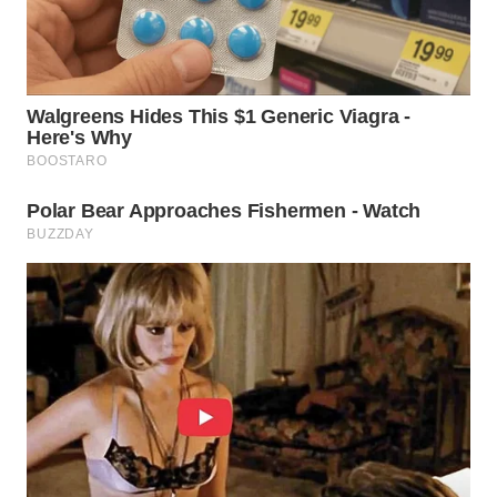
WAHANA
SPORT
WAHANA
UMKM
WAHANA
SELEB
WAHANA
PERSONA
WAHANA
OTOMOTIF
WAHANA
HEALTH