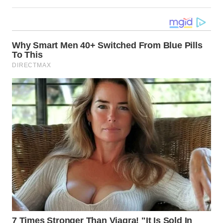
WN
SUMEDANG
WN
CIANJUR
WN
KEPULAUAN
SERIBU
WN
TANGERANG
WN
BINJAI
WN
CIREBON