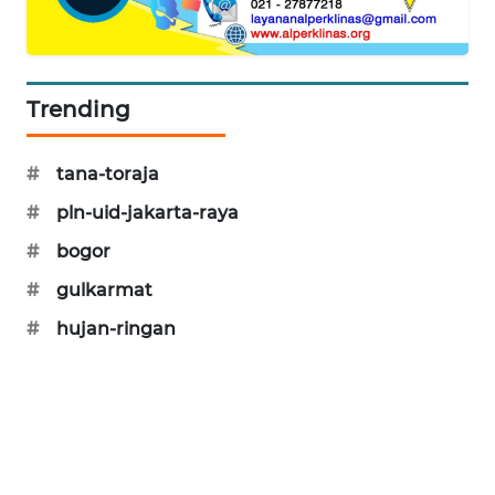
SONYA
ASA
NEWS
Trending
#
tana-toraja
#
pln-uid-jakarta-raya
#
bogor
#
gulkarmat
#
hujan-ringan