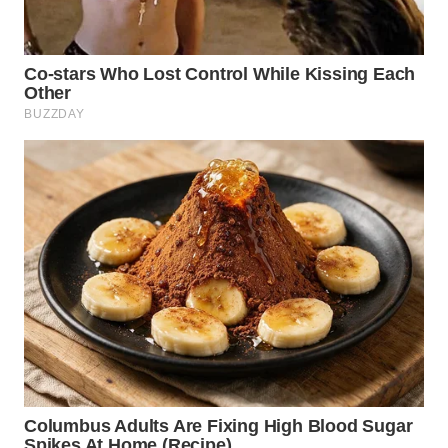
WAHANA
DESA
WISATA
LAPAK
WAHANA
Wahana
Network
KONSUMEN
LISTRIK
MASYARAKAT
KELISTRIKAN
WALINKI
ID