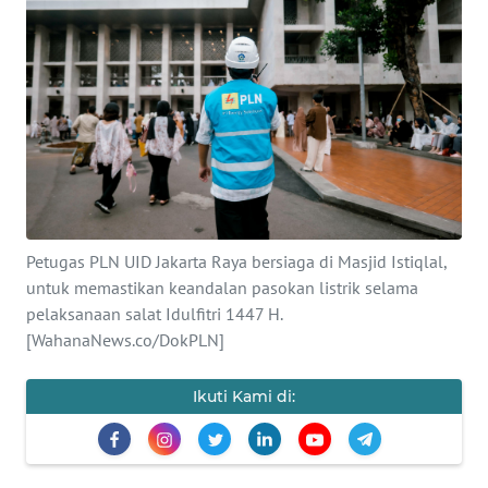
SAINS-TEKNO
KESEHATAN
INTERNASIONAL
SERBA-SERBI
PENDIDIKAN
Petugas PLN UID Jakarta Raya bersiaga di Masjid Istiqlal,
untuk memastikan keandalan pasokan listrik selama
pelaksanaan salat Idulfitri 1447 H.
OLAHRAGA
[WahanaNews.co/DokPLN]
OPINI
Ikuti Kami di:
EDITORIAL