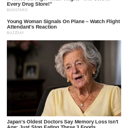
WN
INDRAMAYU
WN
KUNINGAN
WN
MAJALENGKA
WN
SUBANG
WN
SUKABUMI
WN
PURWAKARTA