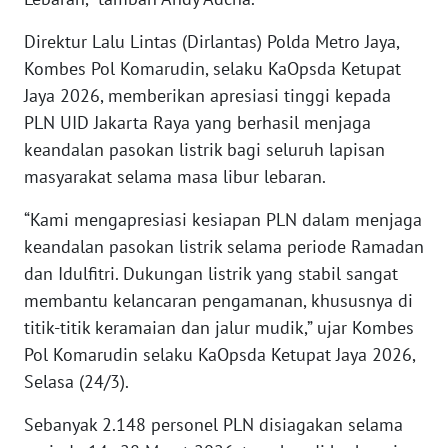
WN
Direktur Lalu Lintas (Dirlantas) Polda Metro Jaya,
BABEL
Kombes Pol Komarudin, selaku KaOpsda Ketupat
Jaya 2026, memberikan apresiasi tinggi kepada
WN
PLN UID Jakarta Raya yang berhasil menjaga
SUMBAR
keandalan pasokan listrik bagi seluruh lapisan
masyarakat selama masa libur lebaran.
WN
SUMSEL
“Kami mengapresiasi kesiapan PLN dalam menjaga
keandalan pasokan listrik selama periode Ramadan
WN
dan Idulfitri. Dukungan listrik yang stabil sangat
BENGKULU
membantu kelancaran pengamanan, khususnya di
WN
titik-titik keramaian dan jalur mudik,” ujar Kombes
LAMPUNG
Pol Komarudin selaku KaOpsda Ketupat Jaya 2026,
Selasa (24/3).
WN
JATENG
Sebanyak 2.148 personel PLN disiagakan selama