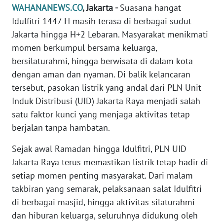
Informasi
WAHANANEWS.CO
, Jakarta -
Suasana hangat
Idulfitri 1447 H masih terasa di berbagai sudut
INDEKS
Jakarta hingga H+2 Lebaran. Masyarakat menikmati
BERITA
momen berkumpul bersama keluarga,
bersilaturahmi, hingga berwisata di dalam kota
KONTAK
KAMI
dengan aman dan nyaman. Di balik kelancaran
tersebut, pasokan listrik yang andal dari PLN Unit
INFO
Induk Distribusi (UID) Jakarta Raya menjadi salah
IKLAN
satu faktor kunci yang menjaga aktivitas tetap
berjalan tanpa hambatan.
TENTANG
KAMI
Sejak awal Ramadan hingga Idulfitri, PLN UID
Jakarta Raya terus memastikan listrik tetap hadir di
PEDOMAN
setiap momen penting masyarakat. Dari malam
MEDIA
takbiran yang semarak, pelaksanaan salat Idulfitri
SIBER
di berbagai masjid, hingga aktivitas silaturahmi
dan hiburan keluarga, seluruhnya didukung oleh
REDAKSI