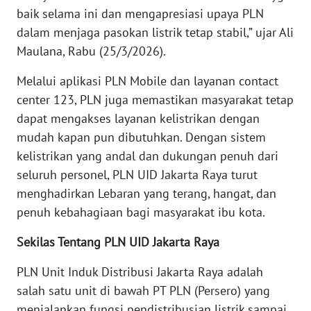
baik selama ini dan mengapresiasi upaya PLN
WN
KALTARA
dalam menjaga pasokan listrik tetap stabil,” ujar Ali
Maulana, Rabu (25/3/2026).
WN
Melalui aplikasi PLN Mobile dan layanan contact
KALSEL
center 123, PLN juga memastikan masyarakat tetap
dapat mengakses layanan kelistrikan dengan
WN
KALTIM
mudah kapan pun dibutuhkan. Dengan sistem
kelistrikan yang andal dan dukungan penuh dari
WN
seluruh personel, PLN UID Jakarta Raya turut
SULSEL
menghadirkan Lebaran yang terang, hangat, dan
penuh kebahagiaan bagi masyarakat ibu kota.
WN
GORONTALO
Sekilas Tentang PLN UID Jakarta Raya
PLN Unit Induk Distribusi Jakarta Raya adalah
WN
SULUT
salah satu unit di bawah PT PLN (Persero) yang
menjalankan fungsi pendistribusian listrik sampai