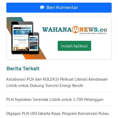
TAPANULI
Beri Komentar
TENGAH
WN DELI
SERDANG
WN
Install Aplikasi
TEBING
TINGGI
Berita Terkait
WN
PAKPAK
Kolaborasi PLN dan KOLEKSI Perkuat Literasi Kendaraan
Listrik untuk Dukung Transisi Energi Bersih
WN
KARAWANG
PLN Nyalakan Serentak Listrik untuk 1.700 Pelanggan
WN
Digagas PLN UID Jakarta Raya, Program Konservasi Pulau
BEKASI