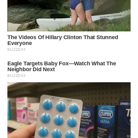
WAHANA
LISTRIK
WAHANA
TRAVEL
WAHANA
TV
WAHANANEWS
ID
WAHANANEWS
CO ID
WAHANANEWS
NET