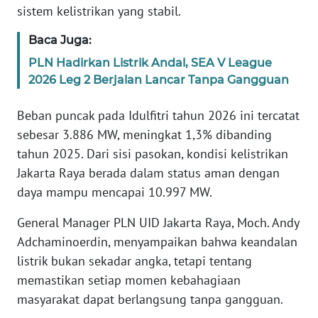
sistem kelistrikan yang stabil.
KARIR
Baca Juga:
PLN Hadirkan Listrik Andal, SEA V League
DISCLAIMER
2026 Leg 2 Berjalan Lancar Tanpa Gangguan
Wahana
Beban puncak pada Idulfitri tahun 2026 ini tercatat
News
sebesar 3.886 MW, meningkat 1,3% dibanding
Regional
tahun 2025. Dari sisi pasokan, kondisi kelistrikan
Jakarta Raya berada dalam status aman dengan
WN
SUMUT
daya mampu mencapai 10.997 MW.
General Manager PLN UID Jakarta Raya, Moch. Andy
WN
JAKARTA
Adchaminoerdin, menyampaikan bahwa keandalan
listrik bukan sekadar angka, tetapi tentang
WN
memastikan setiap momen kebahagiaan
JABAR
masyarakat dapat berlangsung tanpa gangguan.