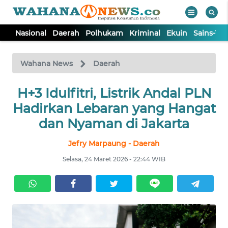
Nasional
Daerah
Polhukam
Kriminal
Ekuin
Sains-Te
WAHANA
Tutup
TV
Wahana News
Daerah
NASIONAL
H+3 Idulfitri, Listrik Andal PLN
Hadirkan Lebaran yang Hangat
DAERAH
dan Nyaman di Jakarta
Jefry Marpaung - Daerah
POLHUKAM
Selasa, 24 Maret 2026 - 22:44 WIB
KRIMINAL
EKUIN