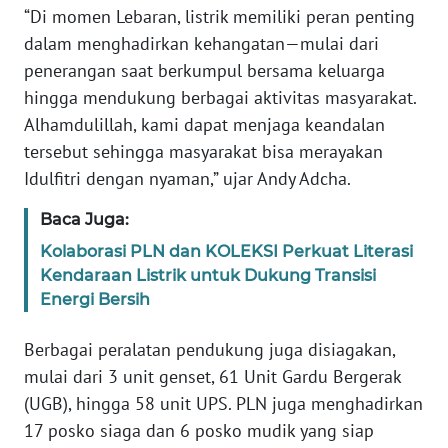
“Di momen Lebaran, listrik memiliki peran penting
WN
BANTEN
dalam menghadirkan kehangatan—mulai dari
penerangan saat berkumpul bersama keluarga
WN
hingga mendukung berbagai aktivitas masyarakat.
NTT
Alhamdulillah, kami dapat menjaga keandalan
tersebut sehingga masyarakat bisa merayakan
WN
Idulfitri dengan nyaman,” ujar Andy Adcha.
KEPRI
Baca Juga:
WN
Kolaborasi PLN dan KOLEKSI Perkuat Literasi
PAPUA
Kendaraan Listrik untuk Dukung Transisi
Energi Bersih
WN
PAPUA
Berbagai peralatan pendukung juga disiagakan,
BARAT
mulai dari 3 unit genset, 61 Unit Gardu Bergerak
(UGB), hingga 58 unit UPS. PLN juga menghadirkan
WN
RIAU
17 posko siaga dan 6 posko mudik yang siap