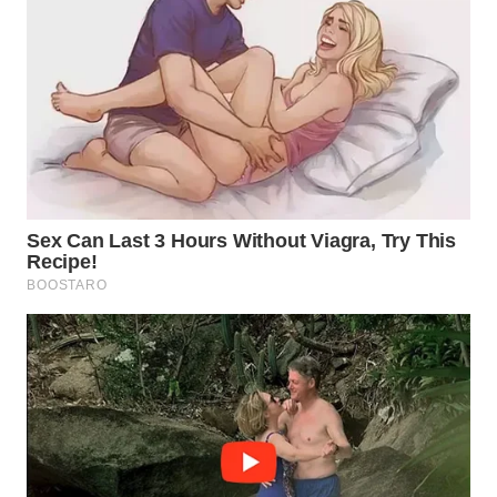
Wahana
Media
Group
WAHANA
NEWS
WAHANA
TANI
WAHANA
ADVOKAT
WAHANA
INFRASTRUKTUR
WAHANA
KONSUMEN