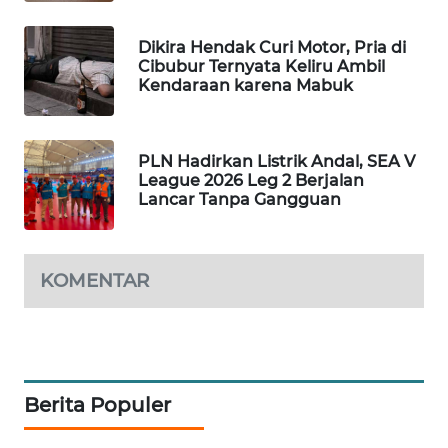
KARING
NEWS
Dikira Hendak Curi Motor, Pria di
Cibubur Ternyata Keliru Ambil
Kendaraan karena Mabuk
JURNAL
MARITIM
HUMBANG
PLN Hadirkan Listrik Andal, SEA V
League 2026 Leg 2 Berjalan
NEWS
Lancar Tanpa Gangguan
GARONGGANG
NEWS
KOMENTAR
FISUELRI
ID
ENERGI
Berita Populer
NEWS