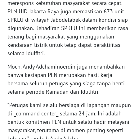
merespons kebutuhan masyarakat secara cepat.
WN
PLN UID Jakarta Raya juga memastikan 673 unit
SERAMBI
SPKLU di wilayah Jabodetabek dalam kondisi siap
digunakan. Kehadiran SPKLU ini memberikan rasa
WN
tenang bagi masyarakat yang menggunakan
JAMBI
kendaraan listrik untuk tetap dapat beraktifitas
selama Idulfitri.
WN
SULTRA
Moch. Andy Adchaminoerdin juga menambahkan
bahwa kesiapan PLN merupakan hasil kerja
WN
bersama seluruh petugas yang siaga tanpa henti
NTB
selama periode Ramadan dan Idulfitri.
WN
“Petugas kami selalu bersiaga di lapangan maupun
SULTENG
di _command center_ selama 24 jam. Ini adalah
bentuk komitmen PLN untuk selalu hadir melayani
WN
masyarakat, terutama di momen penting seperti
SULBAR
Lebaran,” tambah Andy Adcha.