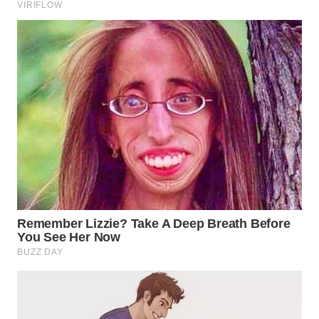
WN
NATUNA
WN
BINTAN
WN
MANDALIKA
WN
LIKUPANG
WN
LABUANBAJO
WN
BORNEO