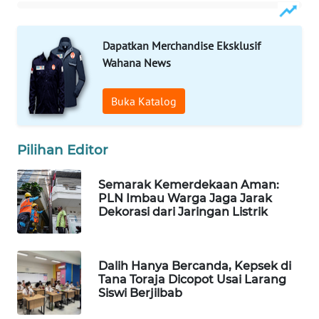
PORTAL
KONSUMEN
Dapatkan Merchandise Eksklusif
Wahana News
FORWAMKI
Buka Katalog
ALPERKLINAS
FORJASIDA
Pilihan Editor
TAMBANG
Semarak Kemerdekaan Aman:
NEWS
PLN Imbau Warga Jaga Jarak
Dekorasi dari Jaringan Listrik
SITUNGIR
NEWS
Dalih Hanya Bercanda, Kepsek di
Tana Toraja Dicopot Usai Larang
SIDIKALANG
Siswi Berjilbab
NEWS