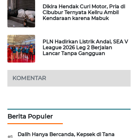
Dikira Hendak Curi Motor, Pria di
SIBARAGAS
Cibubur Ternyata Keliru Ambil
NEWS
Kendaraan karena Mabuk
METRO
SIANTAR
PLN Hadirkan Listrik Andal, SEA V
NEWS
League 2026 Leg 2 Berjalan
Lancar Tanpa Gangguan
METRO
MEDAN
NEWS
KOMENTAR
METRO
JAKARTA
NEWS
Berita Populer
KRT
NEWS
Dalih Hanya Bercanda, Kepsek di Tana
#1