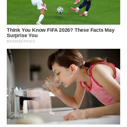
TAPANULI
TENGAH
WN DELI
SERDANG
WN
TEBING
TINGGI
WN
PAKPAK
WN
KARAWANG
WN
BEKASI