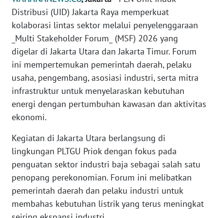
Informasi
Distribusi (UID) Jakarta Raya memperkuat
kolaborasi lintas sektor melalui penyelenggaraan
INDEKS
BERITA
_Multi Stakeholder Forum_ (MSF) 2026 yang
digelar di Jakarta Utara dan Jakarta Timur. Forum
KONTAK
ini mempertemukan pemerintah daerah, pelaku
KAMI
usaha, pengembang, asosiasi industri, serta mitra
infrastruktur untuk menyelaraskan kebutuhan
INFO
energi dengan pertumbuhan kawasan dan aktivitas
IKLAN
ekonomi.
TENTANG
Kegiatan di Jakarta Utara berlangsung di
KAMI
lingkungan PLTGU Priok dengan fokus pada
penguatan sektor industri baja sebagai salah satu
PEDOMAN
penopang perekonomian. Forum ini melibatkan
MEDIA
SIBER
pemerintah daerah dan pelaku industri untuk
membahas kebutuhan listrik yang terus meningkat
REDAKSI
seiring ekspansi industri.