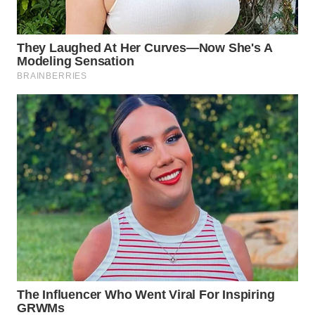
WN
PRIANGAN
TIMUR
WN
SEMARANG
WN
SOLO
WN
BOROBUDUR
WN
MADURA
WN
SURABAYA