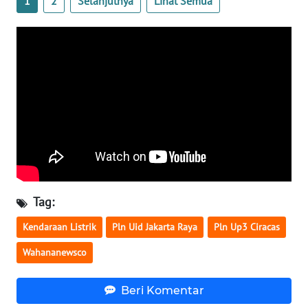
1
2
Selanjutnya
Lihat Semua
WN
BABEL
WN
SUMBAR
WN
SUMSEL
WN
BENGKULU
Tag:
WN
Kendaraan Listrik
Pln Uid Jakarta Raya
Pln Up3 Ciracas
LAMPUNG
Wahananewsco
WN
JATENG
Beri Komentar