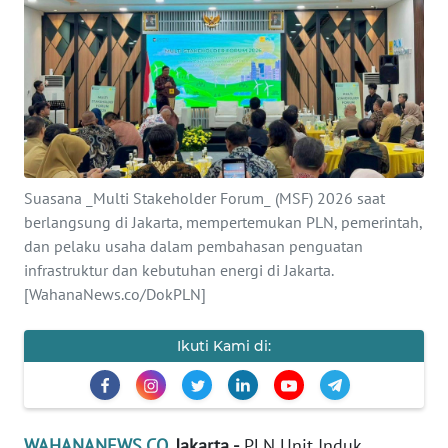
SAINS-TEKNO
KESEHATAN
INTERNASIONAL
SERBA-SERBI
Suasana _Multi Stakeholder Forum_ (MSF) 2026 saat
berlangsung di Jakarta, mempertemukan PLN, pemerintah,
PENDIDIKAN
dan pelaku usaha dalam pembahasan penguatan
infrastruktur dan kebutuhan energi di Jakarta.
OLAHRAGA
[WahanaNews.co/DokPLN]
OPINI
Ikuti Kami di:
EDITORIAL
WAHANANEWS.CO
, Jakarta -
PLN Unit Induk