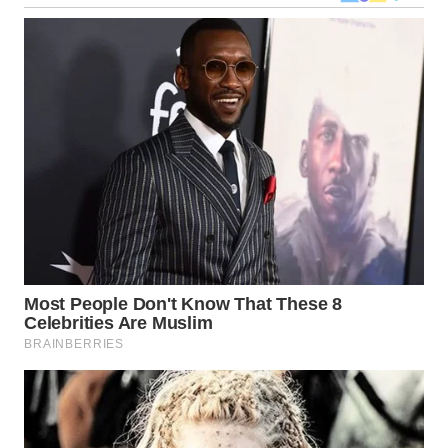
WN
MALUKU
WN
MALUT
WN
DAIRI
WN
DANAU
TOBA
WN
NIAS
WN
LANGKAT