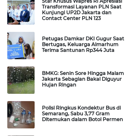
Staf Khusus Wapres RI Apresiasi
PORTAL
Transformasi Layanan PLN Saat
KONSUMEN
Kunjungi UP2D Jakarta dan
Contact Center PLN 123
FORWAMKI
Petugas Damkar DKI Gugur Saat
Bertugas, Keluarga Almarhum
ALPERKLINAS
Terima Santunan Rp344 Juta
FORJASIDA
BMKG: Senin Sore Hingga Malam
TAMBANG
Jakarta Sebagian Bakal Diguyur
NEWS
Hujan Ringan
SITUNGIR
NEWS
Polisi Ringkus Kondektur Bus di
Semarang, Sabu 3,77 Gram
Ditemukan dalam Botol Permen
SIDIKALANG
NEWS