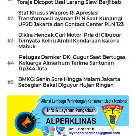
Toraja Dicopot Usai Larang Siswi Berjilbab
KARING
NEWS
Staf Khusus Wapres RI Apresiasi
#2
Transformasi Layanan PLN Saat Kunjungi
UP2D Jakarta dan Contact Center PLN 123
JURNAL
MARITIM
Dikira Hendak Curi Motor, Pria di Cibubur
#3
Ternyata Keliru Ambil Kendaraan karena
Mabuk
HUMBANG
NEWS
Petugas Damkar DKI Gugur Saat Bertugas,
#4
Keluarga Almarhum Terima Santunan
Rp344 Juta
GARONGGANG
NEWS
BMKG: Senin Sore Hingga Malam Jakarta
#5
Sebagian Bakal Diguyur Hujan Ringan
FISUELRI
ID
ENERGI
NEWS