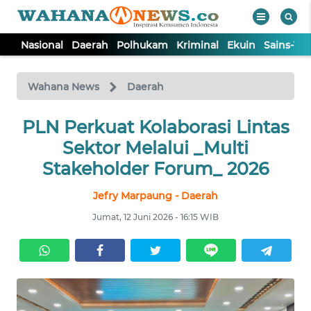
Nasional
Daerah
Polhukam
Kriminal
Ekuin
Sains-Te
WAHANA
Tutup
TV
Wahana News
Daerah
NASIONAL
PLN Perkuat Kolaborasi Lintas
Sektor Melalui _Multi
DAERAH
Stakeholder Forum_ 2026
Jefry Marpaung - Daerah
POLHUKAM
Jumat, 12 Juni 2026 - 16:15 WIB
KRIMINAL
EKUIN