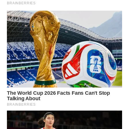
WN
NATUNA
WN
BINTAN
WN
MANDALIKA
WN
LIKUPANG
WN
LABUANBAJO
WN
BORNEO