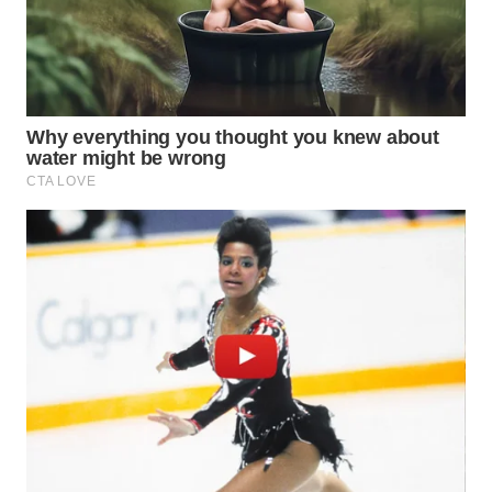
WAHANA
LISTRIK
WAHANA
TRAVEL
WAHANA
TV
WAHANANEWS
ID
WAHANANEWS
CO ID
WAHANANEWS
NET