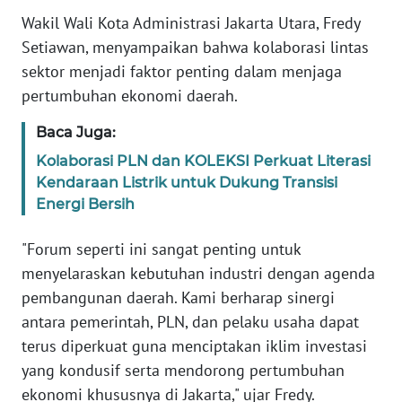
WN
Wakil Wali Kota Administrasi Jakarta Utara, Fredy
BANTEN
Setiawan, menyampaikan bahwa kolaborasi lintas
sektor menjadi faktor penting dalam menjaga
WN
pertumbuhan ekonomi daerah.
NTT
Baca Juga:
WN
Kolaborasi PLN dan KOLEKSI Perkuat Literasi
KEPRI
Kendaraan Listrik untuk Dukung Transisi
Energi Bersih
WN
PAPUA
"Forum seperti ini sangat penting untuk
menyelaraskan kebutuhan industri dengan agenda
WN
pembangunan daerah. Kami berharap sinergi
PAPUA
BARAT
antara pemerintah, PLN, dan pelaku usaha dapat
terus diperkuat guna menciptakan iklim investasi
WN
yang kondusif serta mendorong pertumbuhan
RIAU
ekonomi khususnya di Jakarta," ujar Fredy.