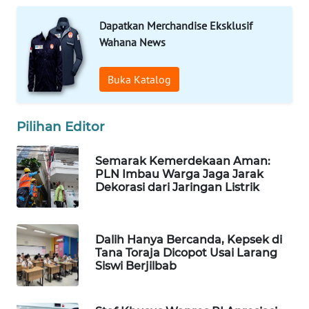
MAWAKA
Dapatkan Merchandise Eksklusif
ID
Wahana News
MARTABAT
Buka Katalog
NET
Pilihan Editor
PLN
WATCH
Semarak Kemerdekaan Aman:
PLN Imbau Warga Jaga Jarak
MKLI
Dekorasi dari Jaringan Listrik
LPKKI
Dalih Hanya Bercanda, Kepsek di
LKKI
Tana Toraja Dicopot Usai Larang
Siswi Berjilbab
KOPEKLIN