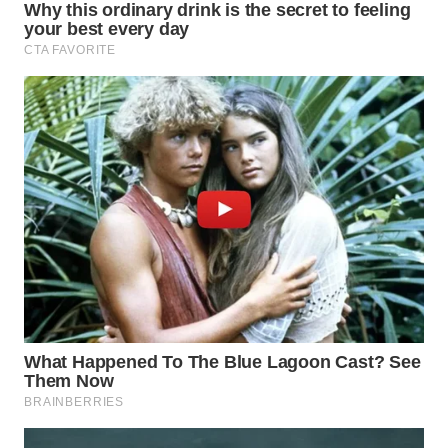
WN
BOGOR
WN
DEPOK
WN
TAPANULI
UTARA
WN
SAMOSIR
WN
PADANG
LAWAS