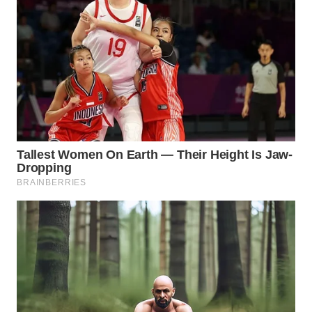
Wahana
Media
Group
WAHANA
NEWS
WAHANA
TANI
WAHANA
ADVOKAT
WAHANA
INFRASTRUKTUR
WAHANA
KONSUMEN