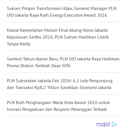
WN
Sukses Pimpin Transformasi Hijau, General Manager PLN
KALTARA
UID Jakarta Raya Raih Energy Executive Award 2026
WN
Kawal Kemeriahan Malam Final Abang None Jakarta
KALSEL
Kepulauan Seribu 2026, PLN Sukses Hadirkan Listrik
Tanpa Kedip
WN
KALTIM
Sambut Tahun Ajaran Baru, PLN UID Jakarta Raya Hadirkan
Promo Diskon Tambah Daya 50%
WN
SULSEL
PLN Sukseskan Jakarta Fair 2026: 6,1 Juta Pengunjung
dan Transaksi Rp8,2 Triliun Gerakkan Ekonomi Jakarta
WN
GORONTALO
PLN Raih Penghargaan Warta Kota Award 2026 untuk
Inovasi Pengaduan dan Respons Pelanggan Terbaik
WN
SULUT