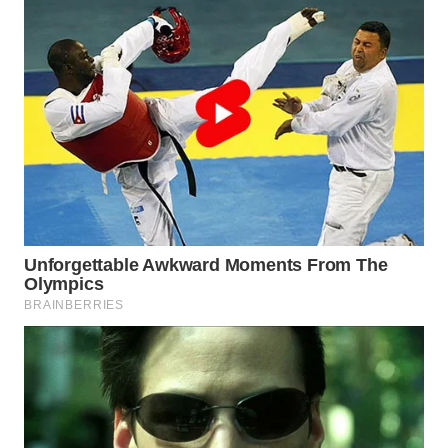
WN
SUMEDANG
WN
CIANJUR
WN
KEPULAUAN
SERIBU
WN
TANGERANG
WN
BINJAI
WN
CIREBON