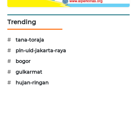
CILEUNGSI
NEWS
Trending
BERKAT
NEWS
#
tana-toraja
BERAMPU
#
pln-uid-jakarta-raya
NEWS
#
bogor
ANUGERAH
#
gulkarmat
NEWS
#
hujan-ringan
AKHLAK
ID
PERAPKI
NEWS