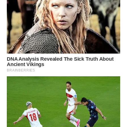
WN
TAPANULI
SELATAN
WN
TANJUNG
LESUNG
WN
KARO
WN
SIMALUNGUN
WN
LABUHANBATU
WN