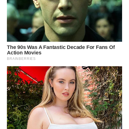
WN
INDRAMAYU
WN
KUNINGAN
WN
MAJALENGKA
WN
SUBANG
WN
SUKABUMI
WN
PURWAKARTA