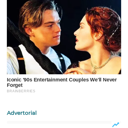
WAHANA
DESA
WISATA
LAPAK
WAHANA
Wahana
Network
KONSUMEN
LISTRIK
MASYARAKAT
KELISTRIKAN
Advertorial
WALINKI
ID