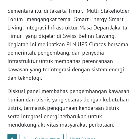
Sementara itu, di Jakarta Timur, _Multi Stakeholder
WN
SERAMBI
Forum_ mengangkat tema _Smart Energy, Smart
Living: Integrasi Infrastruktur Masa Depan Jakarta
WN
Timur_ yang digelar di Swiss-Belinn Cawang.
JAMBI
Kegiatan ini melibatkan PLN UP3 Ciracas bersama
pemerintah, pengembang, dan penyedia
WN
infrastruktur untuk membahas perencanaan
SULTRA
kawasan yang terintegrasi dengan sistem energi
dan teknologi.
WN
NTB
Diskusi panel membahas pengembangan kawasan
hunian dan bisnis yang selaras dengan kebutuhan
WN
listrik, termasuk penggunaan kendaraan listrik
SULTENG
serta integrasi energi terbarukan untuk
mendukung aktivitas masyarakat perkotaan.
WN
SULBAR