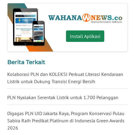
WN
NUSANTARA
WN
Install Aplikasi
JOGJA
WN
JATIM
Berita Terkait
Kolaborasi PLN dan KOLEKSI Perkuat Literasi Kendaraan
WN
BALI
Listrik untuk Dukung Transisi Energi Bersih
WN
PLN Nyalakan Serentak Listrik untuk 1.700 Pelanggan
KALBAR
Digagas PLN UID Jakarta Raya, Program Konservasi Pulau
WN
Sabira Raih Predikat Platinum di Indonesia Green Awards
KALTENG
2026