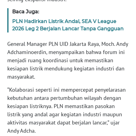
Baca Juga:
KARIR
PLN Hadirkan Listrik Andal, SEA V League
2026 Leg 2 Berjalan Lancar Tanpa Gangguan
DISCLAIMER
General Manager PLN UID Jakarta Raya, Moch. Andy
Wahana
Adchaminoerdin, menyampaikan bahwa forum ini
News
Regional
menjadi ruang koordinasi untuk memastikan
kesiapan listrik mendukung kegiatan industri dan
WN
masyarakat.
SUMUT
“Kolaborasi seperti ini mempercepat penyelarasan
WN
kebutuhan antara pertumbuhan wilayah dengan
JAKARTA
kesiapan listriknya. PLN memastikan pasokan
listrik yang andal agar kegiatan industri maupun
WN
aktivitas masyarakat dapat berjalan lancar,” ujar
JABAR
Andy Adcha.