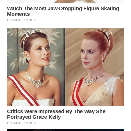
WAHANA
SPORT
WAHANA
UMKM
WAHANA
SELEB
WAHANA
PERSONA
WAHANA
OTOMOTIF
WAHANA
HEALTH