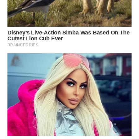
TAPANULI
TENGAH
WN DELI
SERDANG
WN
TEBING
TINGGI
WN
PAKPAK
WN
KARAWANG
WN
BEKASI