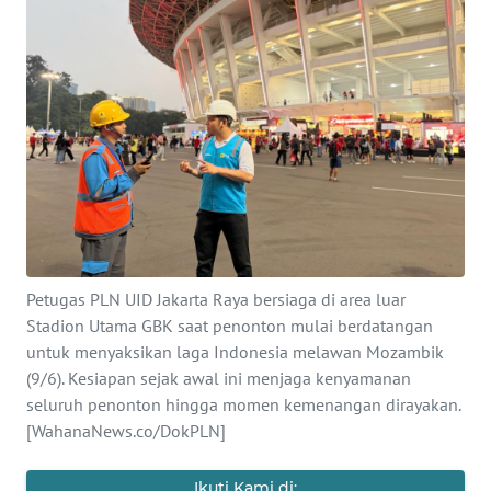
SAINS-TEKNO
KESEHATAN
INTERNASIONAL
SERBA-SERBI
PENDIDIKAN
Petugas PLN UID Jakarta Raya bersiaga di area luar
OLAHRAGA
Stadion Utama GBK saat penonton mulai berdatangan
untuk menyaksikan laga Indonesia melawan Mozambik
(9/6). Kesiapan sejak awal ini menjaga kenyamanan
OPINI
seluruh penonton hingga momen kemenangan dirayakan.
[WahanaNews.co/DokPLN]
EDITORIAL
Ikuti Kami di: