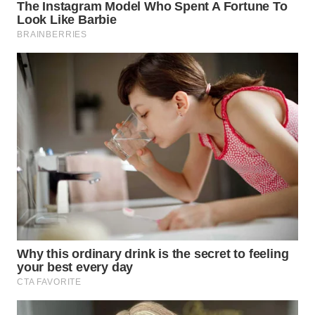
WN
BOGOR
WN
DEPOK
WN
TAPANULI
UTARA
WN
SAMOSIR
WN
PADANG
LAWAS