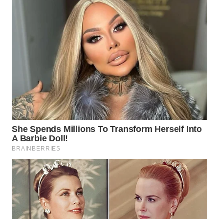
WN
SUMEDANG
WN
CIANJUR
WN
KEPULAUAN
SERIBU
WN
TANGERANG
WN
BINJAI
WN
CIREBON