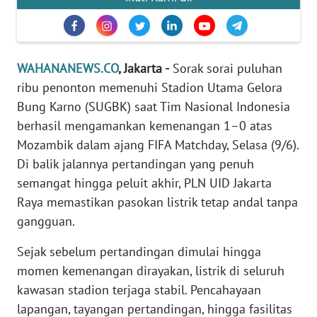
Informasi
INDEKS
BERITA
WAHANANEWS.CO
, Jakarta -
Sorak sorai puluhan
ribu penonton memenuhi Stadion Utama Gelora
KONTAK
KAMI
Bung Karno (SUGBK) saat Tim Nasional Indonesia
berhasil mengamankan kemenangan 1–0 atas
INFO
Mozambik dalam ajang FIFA Matchday, Selasa (9/6).
IKLAN
Di balik jalannya pertandingan yang penuh
semangat hingga peluit akhir, PLN UID Jakarta
TENTANG
Raya memastikan pasokan listrik tetap andal tanpa
KAMI
gangguan.
PEDOMAN
Sejak sebelum pertandingan dimulai hingga
MEDIA
momen kemenangan dirayakan, listrik di seluruh
SIBER
kawasan stadion terjaga stabil. Pencahayaan
lapangan, tayangan pertandingan, hingga fasilitas
REDAKSI