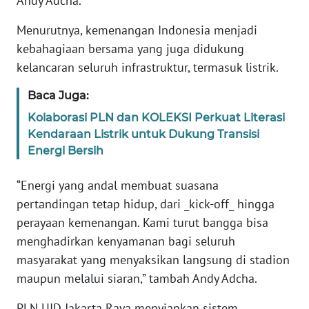
Andy Adcha.
WN
BANTEN
Menurutnya, kemenangan Indonesia menjadi
kebahagiaan bersama yang juga didukung
WN
kelancaran seluruh infrastruktur, termasuk listrik.
NTT
Baca Juga:
WN
Kolaborasi PLN dan KOLEKSI Perkuat Literasi
KEPRI
Kendaraan Listrik untuk Dukung Transisi
Energi Bersih
WN
PAPUA
“Energi yang andal membuat suasana
pertandingan tetap hidup, dari _kick-off_ hingga
WN
perayaan kemenangan. Kami turut bangga bisa
PAPUA
menghadirkan kenyamanan bagi seluruh
BARAT
masyarakat yang menyaksikan langsung di stadion
maupun melalui siaran,” tambah Andy Adcha.
WN
RIAU
PLN UID Jakarta Raya menyiapkan sistem