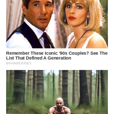
WAHANA
LISTRIK
WAHANA
TRAVEL
WAHANA
TV
WAHANANEWS
ID
WAHANANEWS
CO ID
WAHANANEWS
NET