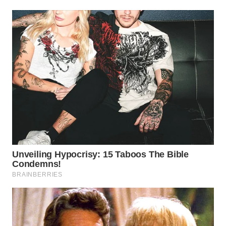
Wahana
Media
Group
WAHANA
NEWS
WAHANA
TANI
WAHANA
ADVOKAT
WAHANA
INFRASTRUKTUR
WAHANA
KONSUMEN