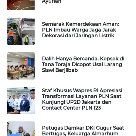
Ayunan
MAWAKA
ID
Semarak Kemerdekaan Aman:
PLN Imbau Warga Jaga Jarak
MARTABAT
Dekorasi dari Jaringan Listrik
NET
PLN
Dalih Hanya Bercanda, Kepsek di
WATCH
Tana Toraja Dicopot Usai Larang
Siswi Berjilbab
MKLI
Staf Khusus Wapres RI Apresiasi
LPKKI
Transformasi Layanan PLN Saat
Kunjungi UP2D Jakarta dan
Contact Center PLN 123
LKKI
KOPEKLIN
Petugas Damkar DKI Gugur Saat
Bertugas, Keluarga Almarhum