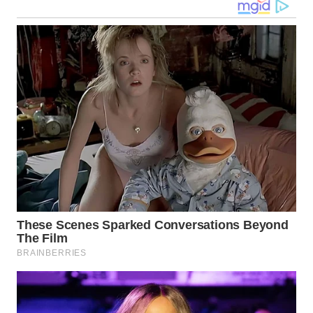
WN
MALUKU
WN
MALUT
WN
DAIRI
WN
DANAU
TOBA
WN
NIAS
WN
LANGKAT