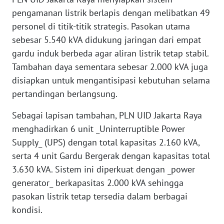
pengamanan listrik berlapis dengan melibatkan 49
WN
personel di titik-titik strategis. Pasokan utama
SERAMBI
sebesar 5.540 kVA didukung jaringan dari empat
gardu induk berbeda agar aliran listrik tetap stabil.
WN
JAMBI
Tambahan daya sementara sebesar 2.000 kVA juga
disiapkan untuk mengantisipasi kebutuhan selama
WN
pertandingan berlangsung.
SULTRA
Sebagai lapisan tambahan, PLN UID Jakarta Raya
WN
menghadirkan 6 unit _Uninterruptible Power
NTB
Supply_ (UPS) dengan total kapasitas 2.160 kVA,
serta 4 unit Gardu Bergerak dengan kapasitas total
WN
3.630 kVA. Sistem ini diperkuat dengan _power
SULTENG
generator_ berkapasitas 2.000 kVA sehingga
pasokan listrik tetap tersedia dalam berbagai
WN
kondisi.
SULBAR