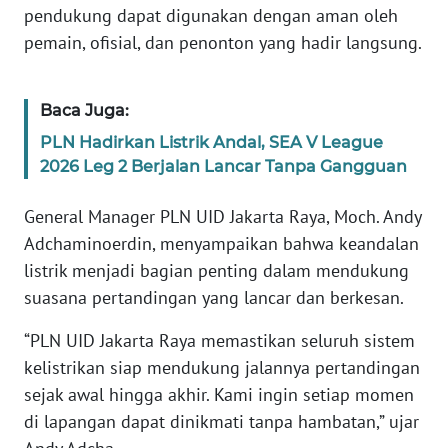
pendukung dapat digunakan dengan aman oleh
pemain, ofisial, dan penonton yang hadir langsung.
KARIR
DISCLAIMER
Baca Juga:
PLN Hadirkan Listrik Andal, SEA V League
Wahana
2026 Leg 2 Berjalan Lancar Tanpa Gangguan
News
Regional
General Manager PLN UID Jakarta Raya, Moch. Andy
Adchaminoerdin, menyampaikan bahwa keandalan
WN
SUMUT
listrik menjadi bagian penting dalam mendukung
suasana pertandingan yang lancar dan berkesan.
WN
JAKARTA
“PLN UID Jakarta Raya memastikan seluruh sistem
kelistrikan siap mendukung jalannya pertandingan
WN
sejak awal hingga akhir. Kami ingin setiap momen
JABAR
di lapangan dapat dinikmati tanpa hambatan,” ujar