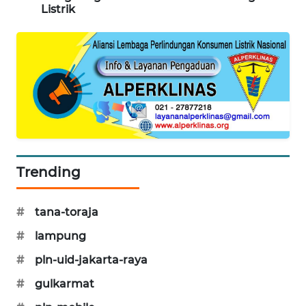
KARING
Listrik
NEWS
JURNAL
MARITIM
HUMBANG
NEWS
GARONGGANG
Trending
NEWS
FISUELRI
#
tana-toraja
ID
#
lampung
#
pln-uid-jakarta-raya
ENERGI
NEWS
#
gulkarmat