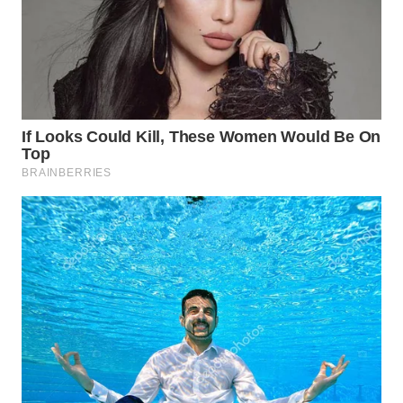
WN
PRIANGAN
TIMUR
WN
SEMARANG
WN
SOLO
WN
BOROBUDUR
WN
MADURA
WN
SURABAYA