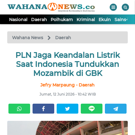
Nasional
Daerah
Polhukam
Kriminal
Ekuin
Sains-Te
WAHANA
Tutup
TV
Wahana News
Daerah
NASIONAL
PLN Jaga Keandalan Listrik
Saat Indonesia Tundukkan
DAERAH
Mozambik di GBK
Jefry Marpaung - Daerah
POLHUKAM
Jumat, 12 Juni 2026 - 10:42 WIB
KRIMINAL
EKUIN