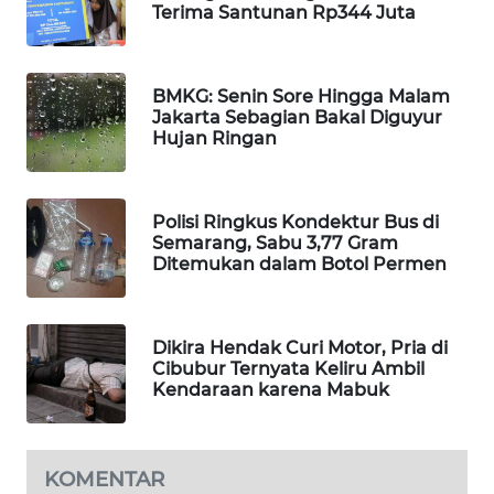
Terima Santunan Rp344 Juta
PORTAL
KONSUMEN
BMKG: Senin Sore Hingga Malam
FORWAMKI
Jakarta Sebagian Bakal Diguyur
Hujan Ringan
ALPERKLINAS
FORJASIDA
Polisi Ringkus Kondektur Bus di
Semarang, Sabu 3,77 Gram
Ditemukan dalam Botol Permen
TAMBANG
NEWS
Dikira Hendak Curi Motor, Pria di
SITUNGIR
Cibubur Ternyata Keliru Ambil
NEWS
Kendaraan karena Mabuk
SIDIKALANG
NEWS
KOMENTAR