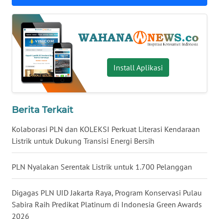
WN
NUSANTARA
WN
JOGJA
Install Aplikasi
WN
JATIM
Berita Terkait
WN
Kolaborasi PLN dan KOLEKSI Perkuat Literasi Kendaraan
BALI
Listrik untuk Dukung Transisi Energi Bersih
WN
PLN Nyalakan Serentak Listrik untuk 1.700 Pelanggan
KALBAR
Digagas PLN UID Jakarta Raya, Program Konservasi Pulau
WN
KALTENG
Sabira Raih Predikat Platinum di Indonesia Green Awards
2026