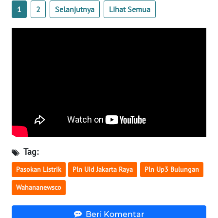
1
2
Selanjutnya
Lihat Semua
WN
BABEL
WN
SUMBAR
WN
SUMSEL
WN
BENGKULU
Tag:
WN
LAMPUNG
Pasokan Listrik
Pln Uid Jakarta Raya
Pln Up3 Bulungan
Wahananewsco
WN
JATENG
Beri Komentar