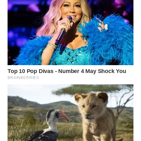
WN
TAPANULI
SELATAN
WN
TANJUNG
LESUNG
WN
KARO
WN
SIMALUNGUN
WN
LABUHANBATU
WN