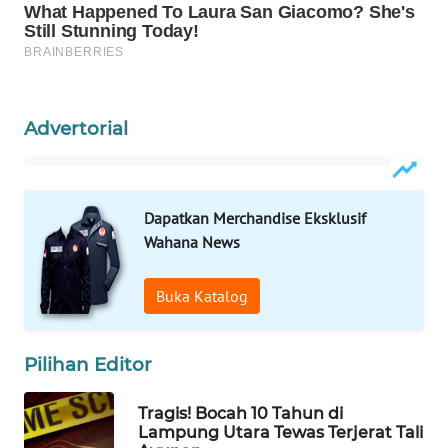
WAHANA
DESA
WISATA
LAPAK
Advertorial
WAHANA
Wahana
Network
Dapatkan Merchandise Eksklusif
Wahana News
KONSUMEN
LISTRIK
Buka Katalog
MASYARAKAT
KELISTRIKAN
Pilihan Editor
WALINKI
Tragis! Bocah 10 Tahun di
ID
Lampung Utara Tewas Terjerat Tali