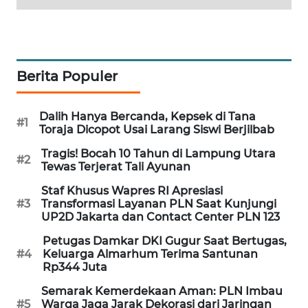
SIBARAGAS
NEWS
METRO
Berita Populer
SIANTAR
NEWS
Dalih Hanya Bercanda, Kepsek di Tana
#1
Toraja Dicopot Usai Larang Siswi Berjilbab
METRO
MEDAN
Tragis! Bocah 10 Tahun di Lampung Utara
#2
NEWS
Tewas Terjerat Tali Ayunan
Staf Khusus Wapres RI Apresiasi
METRO
#3
Transformasi Layanan PLN Saat Kunjungi
JAKARTA
UP2D Jakarta dan Contact Center PLN 123
NEWS
Petugas Damkar DKI Gugur Saat Bertugas,
#4
Keluarga Almarhum Terima Santunan
KRT
Rp344 Juta
NEWS
Semarak Kemerdekaan Aman: PLN Imbau
#5
Warga Jaga Jarak Dekorasi dari Jaringan