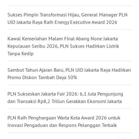
WN
KALTARA
Sukses Pimpin Transformasi Hijau, General Manager PLN
UID Jakarta Raya Raih Energy Executive Award 2026
WN
KALSEL
Kawal Kemeriahan Malam Final Abang None Jakarta
Kepulauan Seribu 2026, PLN Sukses Hadirkan Listrik
WN
Tanpa Kedip
KALTIM
Sambut Tahun Ajaran Baru, PLN UID Jakarta Raya Hadirkan
WN
Promo Diskon Tambah Daya 50%
SULSEL
PLN Sukseskan Jakarta Fair 2026: 6,1 Juta Pengunjung
WN
dan Transaksi Rp8,2 Triliun Gerakkan Ekonomi Jakarta
GORONTALO
PLN Raih Penghargaan Warta Kota Award 2026 untuk
WN
Inovasi Pengaduan dan Respons Pelanggan Terbaik
SULUT