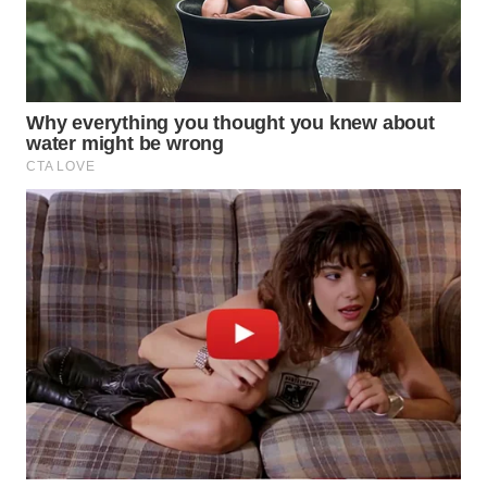
WAHANA
SPORT
WAHANA
UMKM
WAHANA
SELEB
WAHANA
PERSONA
WAHANA
OTOMOTIF
WAHANA
HEALTH