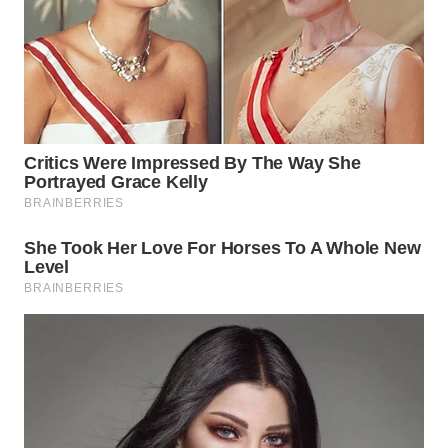
WN
INDRAMAYU
WN
KUNINGAN
WN
MAJALENGKA
WN
SUBANG
WN
SUKABUMI
WN
PURWAKARTA