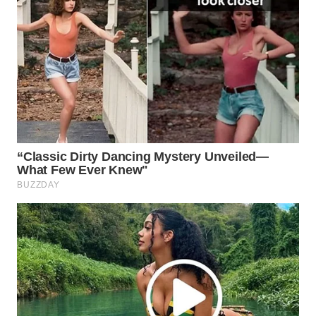
WN
NATUNA
WN
BINTAN
WN
MANDALIKA
WN
LIKUPANG
WN
LABUANBAJO
WN
BORNEO