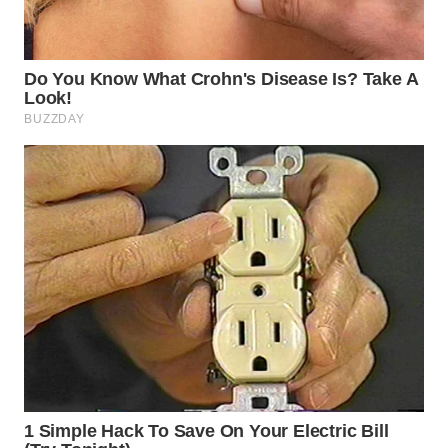
WN
SUMEDANG
WN
CIANJUR
WN
KEPULAUAN
SERIBU
WN
TANGERANG
WN
BINJAI
WN
CIREBON