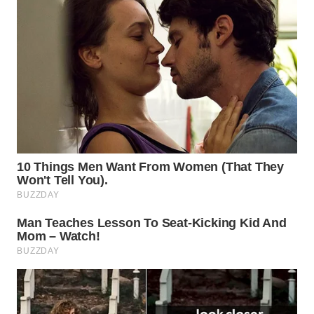
WN
PRIANGAN
TIMUR
WN
SEMARANG
WN
SOLO
WN
BOROBUDUR
WN
MADURA
WN
SURABAYA