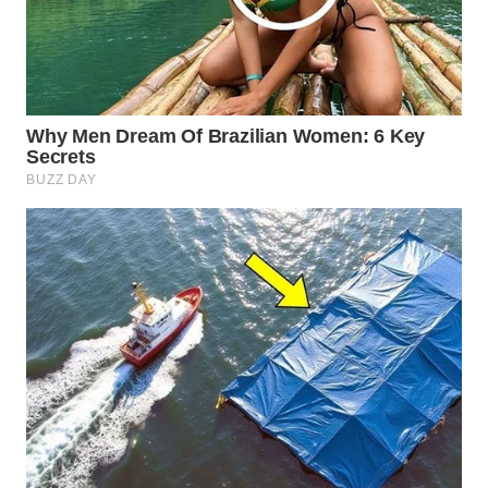
Wahana
Media
Group
WAHANA
NEWS
WAHANA
TANI
WAHANA
ADVOKAT
WAHANA
INFRASTRUKTUR
WAHANA
KONSUMEN