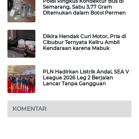
Polisi Ringkus Kondektur Bus di
Semarang, Sabu 3,77 Gram
MAWAKA
Ditemukan dalam Botol Permen
ID
MARTABAT
Dikira Hendak Curi Motor, Pria di
NET
Cibubur Ternyata Keliru Ambil
Kendaraan karena Mabuk
PLN
WATCH
PLN Hadirkan Listrik Andal, SEA V
League 2026 Leg 2 Berjalan
MKLI
Lancar Tanpa Gangguan
LPKKI
KOMENTAR
LKKI
KOPEKLIN