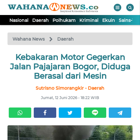
Nasional
Daerah
Polhukam
Kriminal
Ekuin
Sains-Te
WAHANA
Tutup
TV
Wahana News
Daerah
NASIONAL
Kebakaran Motor Gegerkan
Jalan Pajajaran Bogor, Diduga
DAERAH
Berasal dari Mesin
Sutrisno Simorangkir - Daerah
POLHUKAM
Jumat, 12 Juni 2026 - 18:22 WIB
KRIMINAL
EKUIN