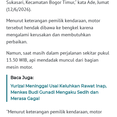
Sukasari, Kecamatan Bogor Timur," kata Ade, Jumat
(12/6/2026).
KARIR
Menurut keterangan pemilik kendaraan, motor
DISCLAIMER
tersebut hendak dibawa ke bengkel karena
mengalami kerusakan dan membutuhkan
Wahana
perbaikan.
News
Regional
Namun, saat masih dalam perjalanan sekitar pukul
13.30 WIB, api mendadak muncul dari bagian
WN
mesin motor.
SUMUT
Baca Juga:
WN
Yurizal Meninggal Usai Keluhkan Rawat Inap,
JAKARTA
Menkes Budi Gunadi Mengaku Sedih dan
Merasa Gagal
WN
JABAR
"Menurut keterangan pemilik kendaraan, motor