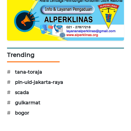
SIBARAGAS
NEWS
METRO
SIANTAR
NEWS
Trending
METRO
MEDAN
NEWS
#
tana-toraja
#
pln-uid-jakarta-raya
METRO
JAKARTA
#
scada
NEWS
#
gulkarmat
#
bogor
KRT
NEWS