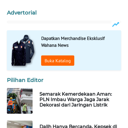
WAHANA
Advertorial
SPORT
WAHANA
UMKM
Dapatkan Merchandise Eksklusif
Wahana News
WAHANA
SELEB
Buka Katalog
WAHANA
PERSONA
Pilihan Editor
WAHANA
Semarak Kemerdekaan Aman:
OTOMOTIF
PLN Imbau Warga Jaga Jarak
Dekorasi dari Jaringan Listrik
WAHANA
HEALTH
Dalih Hanya Bercanda, Kepsek di