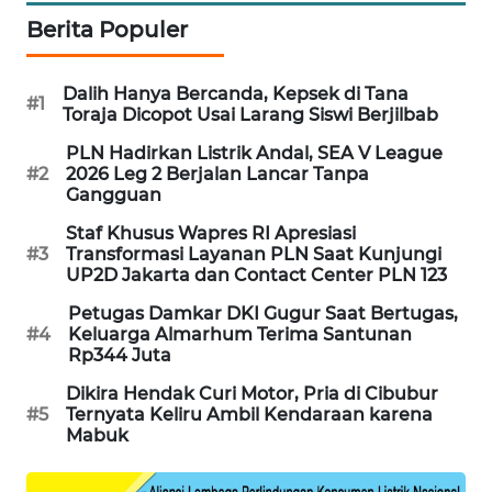
PORTAL
Berita Populer
KONSUMEN
Dalih Hanya Bercanda, Kepsek di Tana
FORWAMKI
#1
Toraja Dicopot Usai Larang Siswi Berjilbab
PLN Hadirkan Listrik Andal, SEA V League
ALPERKLINAS
#2
2026 Leg 2 Berjalan Lancar Tanpa
Gangguan
FORJASIDA
Staf Khusus Wapres RI Apresiasi
#3
Transformasi Layanan PLN Saat Kunjungi
UP2D Jakarta dan Contact Center PLN 123
TAMBANG
NEWS
Petugas Damkar DKI Gugur Saat Bertugas,
#4
Keluarga Almarhum Terima Santunan
Rp344 Juta
SITUNGIR
NEWS
Dikira Hendak Curi Motor, Pria di Cibubur
#5
Ternyata Keliru Ambil Kendaraan karena
Mabuk
SIDIKALANG
NEWS