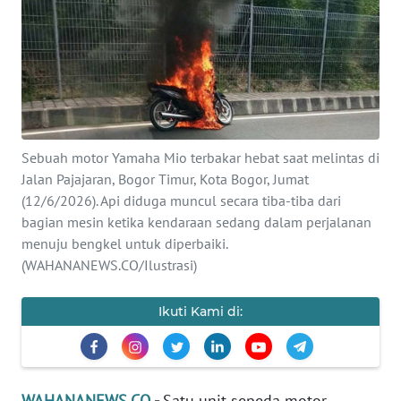
SAINS-TEKNO
KESEHATAN
INTERNASIONAL
Sebuah motor Yamaha Mio terbakar hebat saat melintas di
SERBA-SERBI
Jalan Pajajaran, Bogor Timur, Kota Bogor, Jumat
(12/6/2026). Api diduga muncul secara tiba-tiba dari
PENDIDIKAN
bagian mesin ketika kendaraan sedang dalam perjalanan
menuju bengkel untuk diperbaiki.
OLAHRAGA
(WAHANANEWS.CO/Ilustrasi)
OPINI
Ikuti Kami di:
EDITORIAL
WAHANANEWS.CO
-
Satu unit sepeda motor