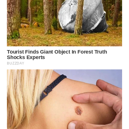
WN
BOGOR
WN
DEPOK
WN
TAPANULI
UTARA
WN
SAMOSIR
WN
PADANG
LAWAS