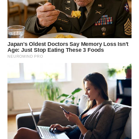
WN
MALUKU
WN
MALUT
WN
DAIRI
WN
DANAU
TOBA
WN
NIAS
WN
LANGKAT