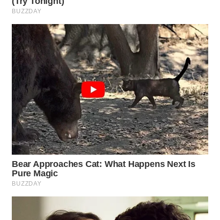
WN
INDRAMAYU
WN
KUNINGAN
WN
MAJALENGKA
WN
SUBANG
WN
SUKABUMI
WN
PURWAKARTA