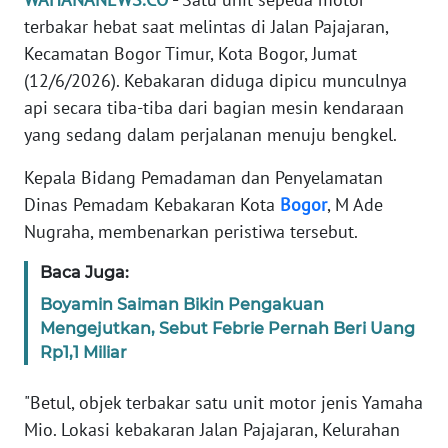
Informasi
terbakar hebat saat melintas di Jalan Pajajaran,
INDEKS
Kecamatan Bogor Timur, Kota Bogor, Jumat
BERITA
(12/6/2026). Kebakaran diduga dipicu munculnya
api secara tiba-tiba dari bagian mesin kendaraan
KONTAK
yang sedang dalam perjalanan menuju bengkel.
KAMI
Kepala Bidang Pemadaman dan Penyelamatan
INFO
Dinas Pemadam Kebakaran Kota
Bogor
, M Ade
IKLAN
Nugraha, membenarkan peristiwa tersebut.
Baca Juga:
TENTANG
KAMI
Boyamin Saiman Bikin Pengakuan
Mengejutkan, Sebut Febrie Pernah Beri Uang
PEDOMAN
Rp1,1 Miliar
MEDIA
SIBER
"Betul, objek terbakar satu unit motor jenis Yamaha
Mio. Lokasi kebakaran Jalan Pajajaran, Kelurahan
REDAKSI