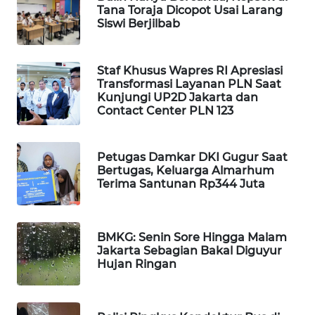
Tana Toraja Dicopot Usai Larang
WAHANA
Siswi Berjilbab
DESA
WISATA
Staf Khusus Wapres RI Apresiasi
LAPAK
Transformasi Layanan PLN Saat
WAHANA
Kunjungi UP2D Jakarta dan
Contact Center PLN 123
Wahana
Network
Petugas Damkar DKI Gugur Saat
Bertugas, Keluarga Almarhum
KONSUMEN
Terima Santunan Rp344 Juta
LISTRIK
MASYARAKAT
BMKG: Senin Sore Hingga Malam
KELISTRIKAN
Jakarta Sebagian Bakal Diguyur
Hujan Ringan
WALINKI
ID