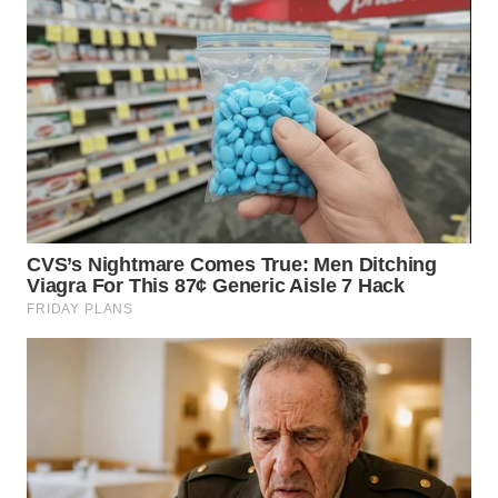
WN
KALTARA
WN
KALSEL
WN
KALTIM
WN
SULSEL
WN
GORONTALO
WN
SULUT