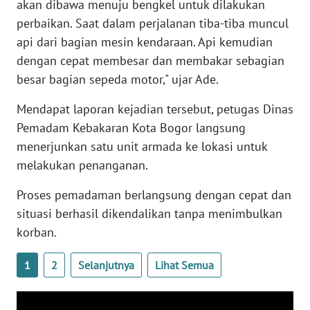
akan dibawa menuju bengkel untuk dilakukan
WN
perbaikan. Saat dalam perjalanan tiba-tiba muncul
BANTEN
api dari bagian mesin kendaraan. Api kemudian
dengan cepat membesar dan membakar sebagian
WN
NTT
besar bagian sepeda motor," ujar Ade.
Mendapat laporan kejadian tersebut, petugas Dinas
WN
Pemadam Kebakaran Kota Bogor langsung
KEPRI
menerjunkan satu unit armada ke lokasi untuk
melakukan penanganan.
WN
PAPUA
Proses pemadaman berlangsung dengan cepat dan
situasi berhasil dikendalikan tanpa menimbulkan
WN
PAPUA
korban.
BARAT
1
2
Selanjutnya
Lihat Semua
WN
RIAU