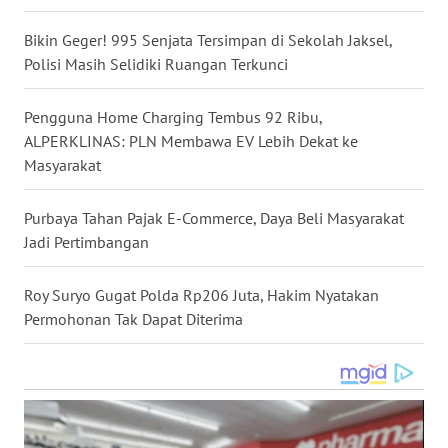
WN
Bikin Geger! 995 Senjata Tersimpan di Sekolah Jaksel,
NUSANTARA
Polisi Masih Selidiki Ruangan Terkunci
WN
Pengguna Home Charging Tembus 92 Ribu,
JOGJA
ALPERKLINAS: PLN Membawa EV Lebih Dekat ke
Masyarakat
WN
JATIM
Purbaya Tahan Pajak E-Commerce, Daya Beli Masyarakat
Jadi Pertimbangan
WN
BALI
Roy Suryo Gugat Polda Rp206 Juta, Hakim Nyatakan
Permohonan Tak Dapat Diterima
WN
KALBAR
WN
KALTENG