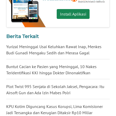
WN
BABEL
Install Aplikasi
WN
SUMBAR
Berita Terkait
WN
Yurizal Meninggal Usai Keluhkan Rawat Inap, Menkes
SUMSEL
Budi Gunadi Mengaku Sedih dan Merasa Gagal
WN
Buntut Cacian ke Pasien yang Meninggal, 10 Nakes
BENGKULU
Teridentifikasi KKI hingga Dokter Dinonaktifkan
WN
Plot Twist 995 Senjata di Sekolah Jaksel, Pengacara: Itu
LAMPUNG
Airsoft Gun dan Ada Izin Mabes Polri
WN
KPU Kotim Diguncang Kasus Korupsi, Lima Komisioner
JATENG
Jadi Tersangka dan Kerugian Ditaksir Rp10 Miliar