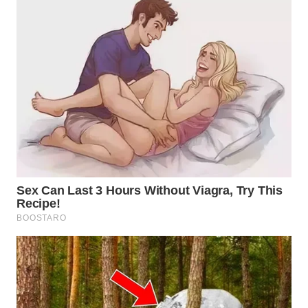
TAPANULI
TENGAH
WN DELI
SERDANG
WN
TEBING
TINGGI
WN
PAKPAK
WN
KARAWANG
WN
BEKASI