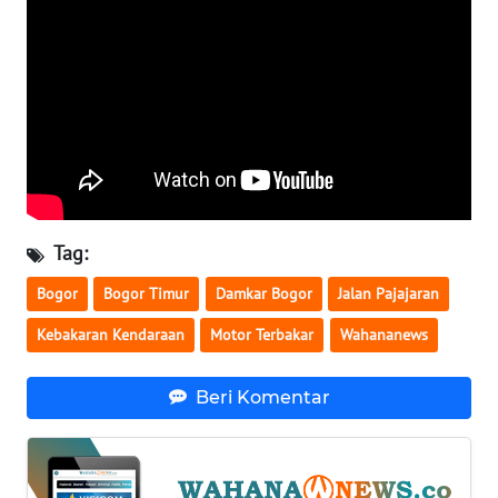
WN
SERAMBI
WN
JAMBI
WN
SULTRA
Tag:
WN
Bogor
Bogor Timur
Damkar Bogor
Jalan Pajajaran
NTB
Kebakaran Kendaraan
Motor Terbakar
Wahananews
WN
SULTENG
Beri Komentar
WN
SULBAR