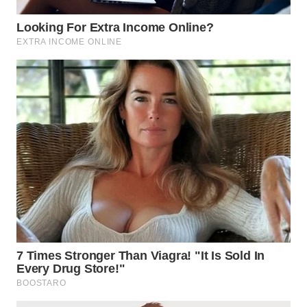
WN
TAPANULI
SELATAN
WN
TANJUNG
LESUNG
WN
KARO
WN
SIMALUNGUN
WN
LABUHANBATU
WN