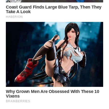
WAHANA
LISTRIK
WAHANA
TRAVEL
WAHANA
TV
WAHANANEWS
ID
WAHANANEWS
CO ID
WAHANANEWS
NET