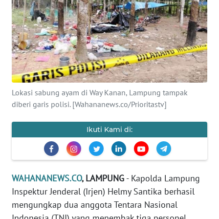
SAINS-TEKNO
KESEHATAN
INTERNASIONAL
SERBA-SERBI
Lokasi sabung ayam di Way Kanan, Lampung tampak
diberi garis polisi. [Wahananews.co/Prioritastv]
PENDIDIKAN
Ikuti Kami di:
OLAHRAGA
OPINI
WAHANANEWS.CO
, LAMPUNG
- Kapolda Lampung
Inspektur Jenderal (Irjen) Helmy Santika berhasil
EDITORIAL
mengungkap dua anggota Tentara Nasional
Indonesia (TNI) yang menembak tiga personel