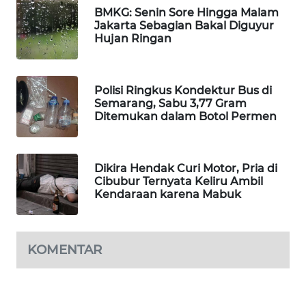
BMKG: Senin Sore Hingga Malam
WAHANA
Jakarta Sebagian Bakal Diguyur
DESA
Hujan Ringan
WISATA
LAPAK
Polisi Ringkus Kondektur Bus di
WAHANA
Semarang, Sabu 3,77 Gram
Ditemukan dalam Botol Permen
Wahana
Network
Dikira Hendak Curi Motor, Pria di
KONSUMEN
Cibubur Ternyata Keliru Ambil
LISTRIK
Kendaraan karena Mabuk
MASYARAKAT
KELISTRIKAN
KOMENTAR
WALINKI
ID