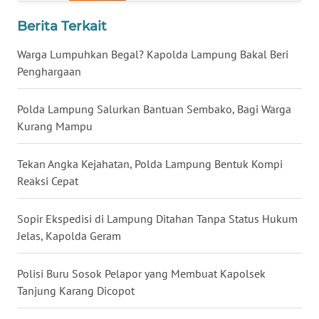
WN
Berita Terkait
BABEL
Warga Lumpuhkan Begal? Kapolda Lampung Bakal Beri
Penghargaan
WN
SUMBAR
Polda Lampung Salurkan Bantuan Sembako, Bagi Warga
Kurang Mampu
WN
SUMSEL
Tekan Angka Kejahatan, Polda Lampung Bentuk Kompi
WN
Reaksi Cepat
BENGKULU
Sopir Ekspedisi di Lampung Ditahan Tanpa Status Hukum
WN
Jelas, Kapolda Geram
LAMPUNG
Polisi Buru Sosok Pelapor yang Membuat Kapolsek
WN
Tanjung Karang Dicopot
JATENG