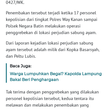
0427/WK.
KARIR
Penembakan tersebut terjadi ketika 17 personel
kepolisian dari tingkat Polres Way Kanan sampai
DISCLAIMER
Polsek Negara Batin melakukan operasi
penggrebekan di lokasi perjudian sabung ayam.
Wahana
News
Dari laporan kejadian lokasi perjudian sabung
Regional
ayam tersebut adalah milik dari Kopka Basarsyah,
dan Peltu Lubis.
WN
SUMUT
Baca Juga:
Warga Lumpuhkan Begal? Kapolda Lampung
WN
Bakal Beri Penghargaan
JAKARTA
Tak terima dengan penggrebekan yang dilakukan
WN
personel kepolisian tersebut, kedua tentara itu
JABAR
melawan dan melakukan penembakan yang