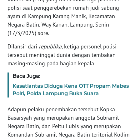
Informasi
polisi saat penggerebekan rumah judi sabung
ayam di Kampung Karang Manik, Kecamatan
INDEKS
BERITA
Negara Batin, Way Kanan, Lampung, Senin
(17/3/2025) sore.
KONTAK
KAMI
Dilansir dari
republika
, ketiga personel polisi
tersebut meninggal dunia dengan tembakan
INFO
masing-masing pada bagian kepala.
IKLAN
Baca Juga:
TENTANG
Kasatlantas Diduga Kena OTT Propam Mabes
KAMI
Polri, Polda Lampung Buka Suara
PEDOMAN
Adapun pelaku penembakan tersebut Kopka
MEDIA
Basarsyah yang merupakan anggota Subramil
SIBER
Negara Batin, dan Peltu Lubis yang merupakan
Komandan Subramil Negara Batin teritorial Kodim
REDAKSI