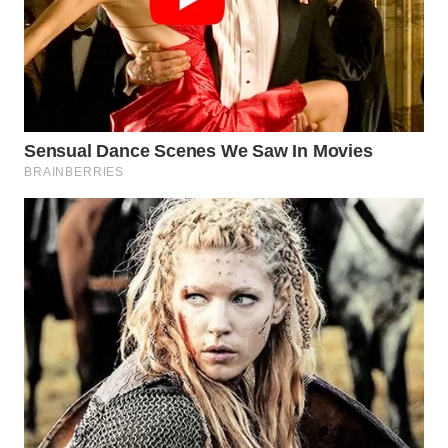
WN
BOGOR
WN
DEPOK
WN
TAPANULI
UTARA
WN
SAMOSIR
WN
PADANG
LAWAS