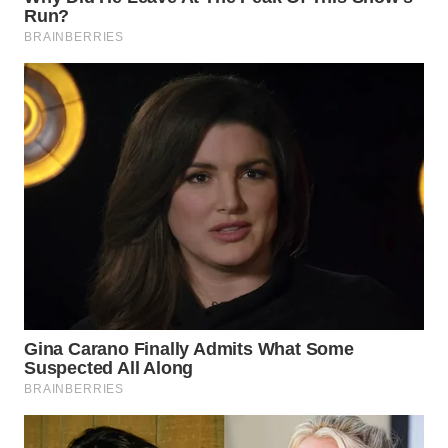
WN
TAPANULI
SELATAN
WN
TANJUNG
LESUNG
WN
KARO
WN
SIMALUNGUN
WN
LABUHANBATU
WN