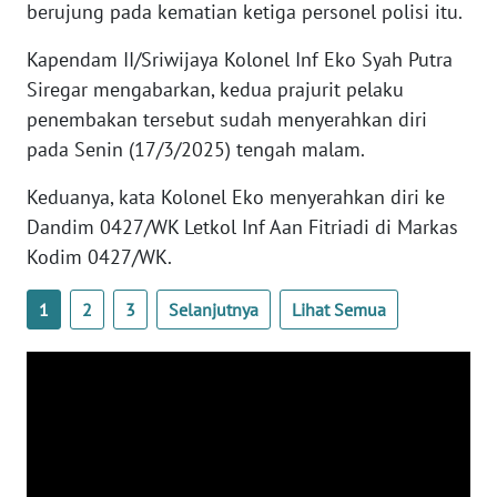
berujung pada kematian ketiga personel polisi itu.
WN
BANTEN
Kapendam II/Sriwijaya Kolonel Inf Eko Syah Putra
Siregar mengabarkan, kedua prajurit pelaku
WN
penembakan tersebut sudah menyerahkan diri
NTT
pada Senin (17/3/2025) tengah malam.
WN
Keduanya, kata Kolonel Eko menyerahkan diri ke
KEPRI
Dandim 0427/WK Letkol Inf Aan Fitriadi di Markas
Kodim 0427/WK.
WN
PAPUA
1
2
3
Selanjutnya
Lihat Semua
WN
PAPUA
BARAT
WN
RIAU