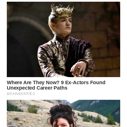
WN
INDRAMAYU
WN
KUNINGAN
WN
MAJALENGKA
WN
SUBANG
WN
SUKABUMI
WN
PURWAKARTA