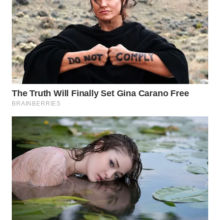
WN
PRIANGAN
TIMUR
WN
SEMARANG
WN
SOLO
WN
BOROBUDUR
WN
MADURA
WN
SURABAYA