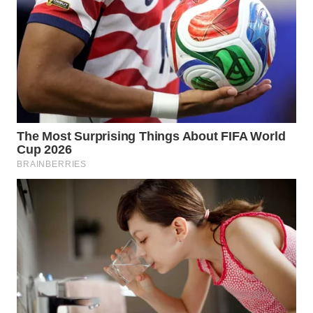
WN
KALTARA
WN
KALSEL
WN
KALTIM
WN
SULSEL
WN
GORONTALO
WN
SULUT