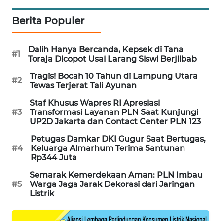
MAWAKA
Berita Populer
ID
Dalih Hanya Bercanda, Kepsek di Tana
MARTABAT
#1
Toraja Dicopot Usai Larang Siswi Berjilbab
NET
Tragis! Bocah 10 Tahun di Lampung Utara
#2
Tewas Terjerat Tali Ayunan
PLN
WATCH
Staf Khusus Wapres RI Apresiasi
#3
Transformasi Layanan PLN Saat Kunjungi
UP2D Jakarta dan Contact Center PLN 123
MKLI
Petugas Damkar DKI Gugur Saat Bertugas,
#4
Keluarga Almarhum Terima Santunan
LPKKI
Rp344 Juta
Semarak Kemerdekaan Aman: PLN Imbau
LKKI
#5
Warga Jaga Jarak Dekorasi dari Jaringan
Listrik
KOPEKLIN