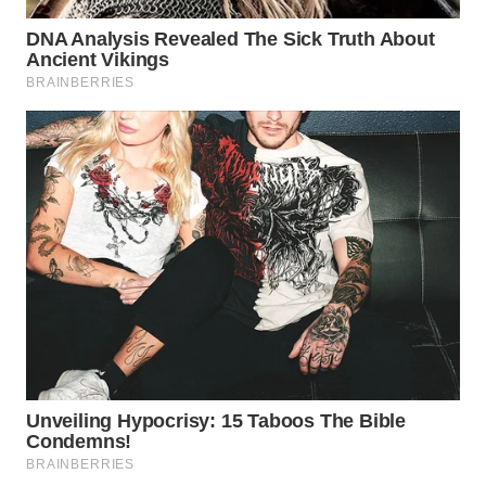
WN
SUMEDANG
WN
CIANJUR
WN
KEPULAUAN
SERIBU
WN
TANGERANG
WN
BINJAI
WN
CIREBON