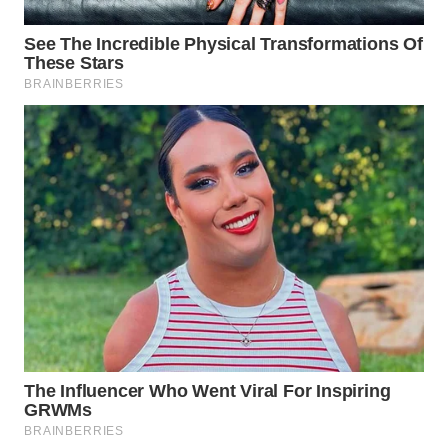
Wahana
Media
Group
WAHANA
NEWS
WAHANA
TANI
WAHANA
ADVOKAT
WAHANA
INFRASTRUKTUR
WAHANA
KONSUMEN