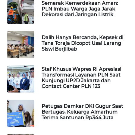
Semarak Kemerdekaan Aman:
WAHANA
PLN Imbau Warga Jaga Jarak
SPORT
Dekorasi dari Jaringan Listrik
WAHANA
UMKM
Dalih Hanya Bercanda, Kepsek di
Tana Toraja Dicopot Usai Larang
Siswi Berjilbab
WAHANA
SELEB
Staf Khusus Wapres RI Apresiasi
WAHANA
Transformasi Layanan PLN Saat
Kunjungi UP2D Jakarta dan
PERSONA
Contact Center PLN 123
WAHANA
OTOMOTIF
Petugas Damkar DKI Gugur Saat
Bertugas, Keluarga Almarhum
Terima Santunan Rp344 Juta
WAHANA
HEALTH