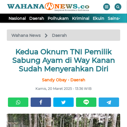
Nasional
Daerah
Polhukam
Kriminal
Ekuin
Sains-Te
WAHANA
Tutup
TV
Wahana News
Daerah
NASIONAL
Kedua Oknum TNI Pemilik
Sabung Ayam di Way Kanan
DAERAH
Sudah Menyerahkan Diri
Sandy Obay - Daerah
POLHUKAM
Kamis, 20 Maret 2025 - 13:36 WIB
KRIMINAL
EKUIN