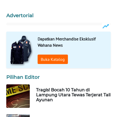
WAHANA
LISTRIK
Advertorial
WAHANA
TRAVEL
Dapatkan Merchandise Eksklusif
Wahana News
WAHANA
TV
Buka Katalog
WAHANANEWS
ID
Pilihan Editor
WAHANANEWS
Tragis! Bocah 10 Tahun di
CO ID
Lampung Utara Tewas Terjerat Tali
Ayunan
WAHANANEWS
NET