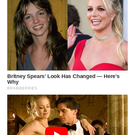
TAPANULI
TENGAH
WN DELI
SERDANG
WN
TEBING
TINGGI
WN
PAKPAK
WN
KARAWANG
WN
BEKASI