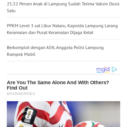
25,52 Persen Anak di Lampung Sudah Terima Vaksin Dosis
WN
Satu
NUSANTARA
PPKM Level 3 sat Libur Nataru, Kapolda Lampung Larang
WN
Keramaian dan Pusat Keramaian Dijaga Ketat
JOGJA
Berkomplot dengan ASN, Anggota Polisi Lampung
WN
Rampok Mobil
JATIM
WN
BALI
WN
KALBAR
WN
KALTENG