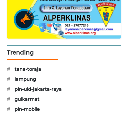
PORTAL
KONSUMEN
FORWAMKI
ALPERKLINAS
Trending
FORJASIDA
#
tana-toraja
TAMBANG
NEWS
#
lampung
#
pln-uid-jakarta-raya
SITUNGIR
#
gulkarmat
NEWS
#
pln-mobile
SIDIKALANG
NEWS