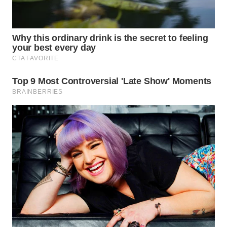
WN
NATUNA
WN
BINTAN
WN
MANDALIKA
WN
LIKUPANG
WN
LABUANBAJO
WN
BORNEO