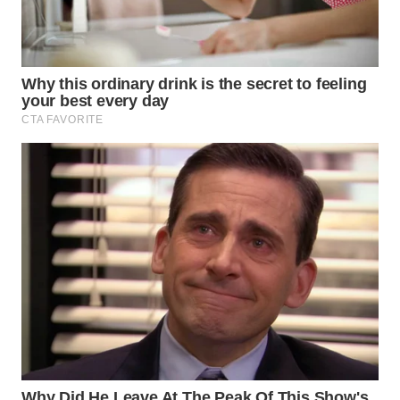
WN
MALUKU
WN
MALUT
WN
DAIRI
WN
DANAU
TOBA
WN
NIAS
WN
LANGKAT