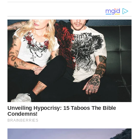
WN
MALUKU
WN
MALUT
WN
DAIRI
WN
DANAU
TOBA
WN
NIAS
WN
LANGKAT