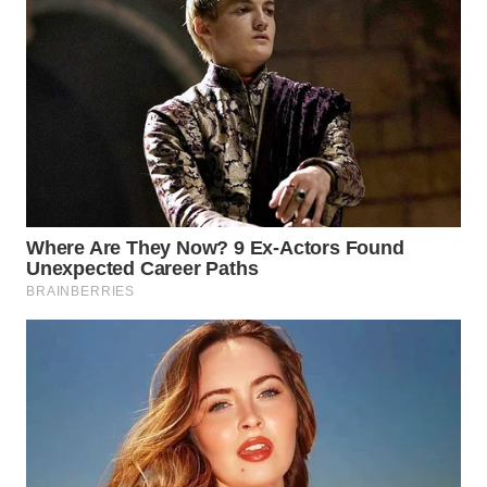
Wahana
Media
Group
WAHANA
NEWS
WAHANA
TANI
WAHANA
ADVOKAT
WAHANA
INFRASTRUKTUR
WAHANA
KONSUMEN