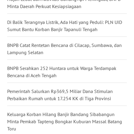
Minta Daerah Perkuat Kesiapsiagaan
WN
KALTARA
Di Balik Terangnya Listrik, Ada Hati yang Peduli: PLN UID
WN
Sumut Bantu Korban Banjir Tapanuli Tengah
KALSEL
BNPB Catat Rentetan Bencana di Cilacap, Sumbawa, dan
WN
Lampung Selatan
KALTIM
BNPB Serahkan 252 Huntara untuk Warga Terdampak
WN
Bencana di Aceh Tengah
SULSEL
Pemerintah Salurkan Rp369,5 Miliar Dana Stimulan
WN
Perbaikan Rumah untuk 17.254 KK di Tiga Provinsi
GORONTALO
Keluarga Korban Hilang Banjir Bandang Sibabangun
WN
Minta Pemkab Tapteng Bongkar Kuburan Massal Batang
SULUT
Toru