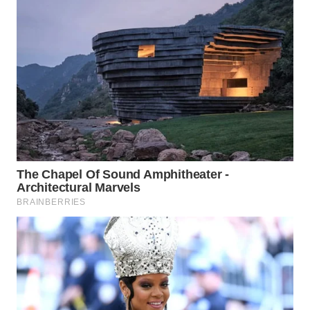
WN
TAPANULI
SELATAN
WN
TANJUNG
LESUNG
WN
KARO
WN
SIMALUNGUN
WN
LABUHANBATU
WN