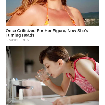
WAHANA
LISTRIK
WAHANA
TRAVEL
WAHANA
TV
WAHANANEWS
ID
WAHANANEWS
CO ID
WAHANANEWS
NET