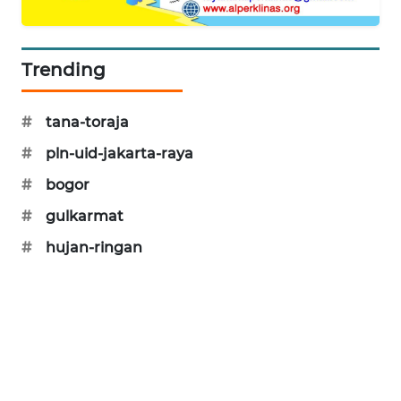
CILEUNGSI
NEWS
Trending
BERKAT
NEWS
#
tana-toraja
BERAMPU
#
pln-uid-jakarta-raya
NEWS
#
bogor
ANUGERAH
#
gulkarmat
NEWS
#
hujan-ringan
AKHLAK
ID
PERAPKI
NEWS