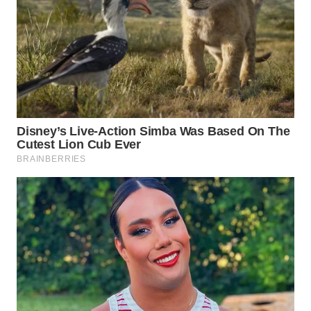
WN
INDRAMAYU
WN
KUNINGAN
WN
MAJALENGKA
WN
SUBANG
WN
SUKABUMI
WN
PURWAKARTA