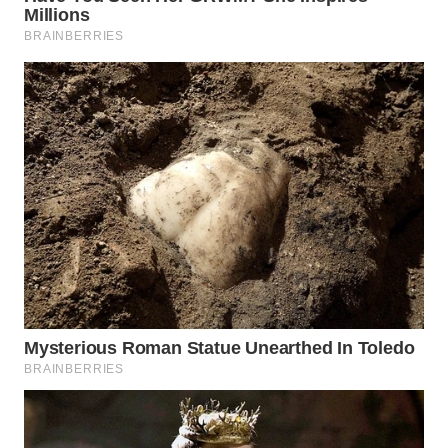
WN
NATUNA
WN
BINTAN
WN
MANDALIKA
WN
LIKUPANG
WN
LABUANBAJO
WN
BORNEO