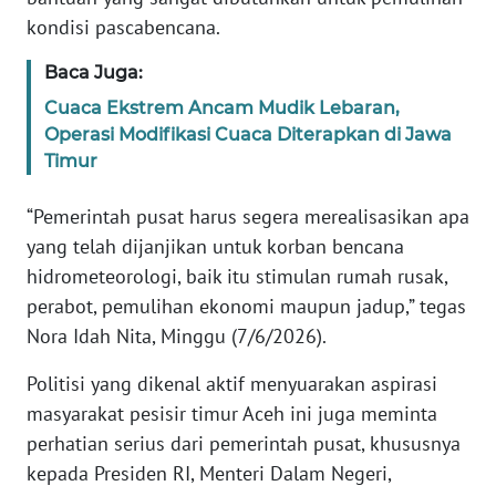
kondisi pascabencana.
KARIR
Baca Juga:
Cuaca Ekstrem Ancam Mudik Lebaran,
DISCLAIMER
Operasi Modifikasi Cuaca Diterapkan di Jawa
Timur
Wahana
News
Regional
“Pemerintah pusat harus segera merealisasikan apa
yang telah dijanjikan untuk korban bencana
WN
hidrometeorologi, baik itu stimulan rumah rusak,
SUMUT
perabot, pemulihan ekonomi maupun jadup,” tegas
Nora Idah Nita, Minggu (7/6/2026).
WN
JAKARTA
Politisi yang dikenal aktif menyuarakan aspirasi
masyarakat pesisir timur Aceh ini juga meminta
WN
perhatian serius dari pemerintah pusat, khususnya
JABAR
kepada Presiden RI, Menteri Dalam Negeri,