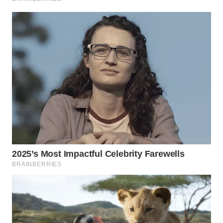
WN
SUMEDANG
WN
CIANJUR
WN
KEPULAUAN
SERIBU
WN
TANGERANG
WN
BINJAI
WN
CIREBON