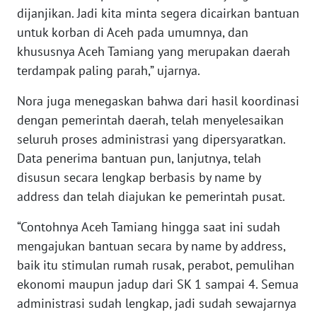
dijanjikan. Jadi kita minta segera dicairkan bantuan
WN
untuk korban di Aceh pada umumnya, dan
SERAMBI
khususnya Aceh Tamiang yang merupakan daerah
terdampak paling parah,” ujarnya.
WN
JAMBI
Nora juga menegaskan bahwa dari hasil koordinasi
dengan pemerintah daerah, telah menyelesaikan
WN
seluruh proses administrasi yang dipersyaratkan.
SULTRA
Data penerima bantuan pun, lanjutnya, telah
disusun secara lengkap berbasis by name by
WN
address dan telah diajukan ke pemerintah pusat.
NTB
“Contohnya Aceh Tamiang hingga saat ini sudah
WN
mengajukan bantuan secara by name by address,
SULTENG
baik itu stimulan rumah rusak, perabot, pemulihan
ekonomi maupun jadup dari SK 1 sampai 4. Semua
WN
SULBAR
administrasi sudah lengkap, jadi sudah sewajarnya