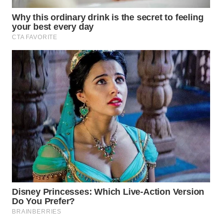
WAHANA
SPORT
WAHANA
UMKM
WAHANA
SELEB
WAHANA
PERSONA
WAHANA
OTOMOTIF
WAHANA
HEALTH