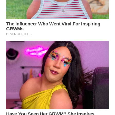
WN
PRIANGAN
TIMUR
WN
SEMARANG
WN
SOLO
WN
BOROBUDUR
WN
MADURA
WN
SURABAYA