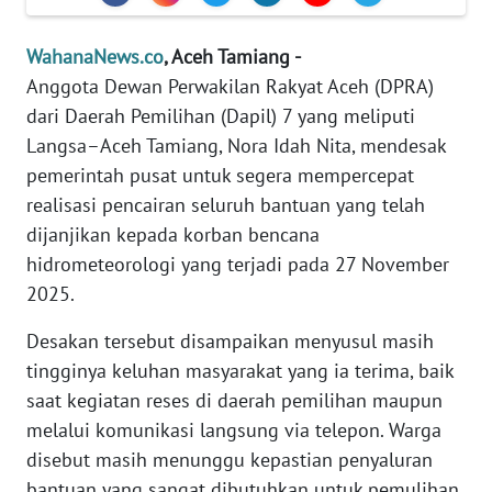
Informasi
WahanaNews.co
, Aceh Tamiang -
INDEKS
BERITA
Anggota Dewan Perwakilan Rakyat Aceh (DPRA)
dari Daerah Pemilihan (Dapil) 7 yang meliputi
KONTAK
Langsa–Aceh Tamiang, Nora Idah Nita, mendesak
KAMI
pemerintah pusat untuk segera mempercepat
realisasi pencairan seluruh bantuan yang telah
INFO
dijanjikan kepada korban bencana
IKLAN
hidrometeorologi yang terjadi pada 27 November
2025.
TENTANG
KAMI
Desakan tersebut disampaikan menyusul masih
tingginya keluhan masyarakat yang ia terima, baik
PEDOMAN
saat kegiatan reses di daerah pemilihan maupun
MEDIA
SIBER
melalui komunikasi langsung via telepon. Warga
disebut masih menunggu kepastian penyaluran
REDAKSI
bantuan yang sangat dibutuhkan untuk pemulihan