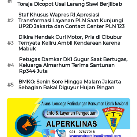
#1
KARING
Toraja Dicopot Usai Larang Siswi Berjilbab
NEWS
Staf Khusus Wapres RI Apresiasi
#2
Transformasi Layanan PLN Saat Kunjungi
JURNAL
UP2D Jakarta dan Contact Center PLN 123
MARITIM
Dikira Hendak Curi Motor, Pria di Cibubur
#3
Ternyata Keliru Ambil Kendaraan karena
Mabuk
HUMBANG
NEWS
Petugas Damkar DKI Gugur Saat Bertugas,
#4
Keluarga Almarhum Terima Santunan
Rp344 Juta
GARONGGANG
NEWS
BMKG: Senin Sore Hingga Malam Jakarta
#5
Sebagian Bakal Diguyur Hujan Ringan
FISUELRI
ID
ENERGI
NEWS