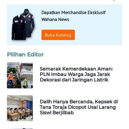
MAWAKA
Dapatkan Merchandise Eksklusif
ID
Wahana News
MARTABAT
Buka Katalog
NET
PLN
Pilihan Editor
WATCH
Semarak Kemerdekaan Aman:
MKLI
PLN Imbau Warga Jaga Jarak
Dekorasi dari Jaringan Listrik
LPKKI
Dalih Hanya Bercanda, Kepsek di
LKKI
Tana Toraja Dicopot Usai Larang
Siswi Berjilbab
KOPEKLIN