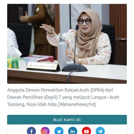
SAINS-TEKNO
KESEHATAN
INTERNASIONAL
SERBA-SERBI
PENDIDIKAN
OLAHRAGA
Anggota Dewan Perwakilan Rakyat Aceh (DPRA) dari
Daerah Pemilihan (Dapil) 7 yang meliputi Langsa–Aceh
OPINI
Tamiang, Nora Idah Nita. [WahanaNews/Ist]
Ikuti Kami di:
EDITORIAL