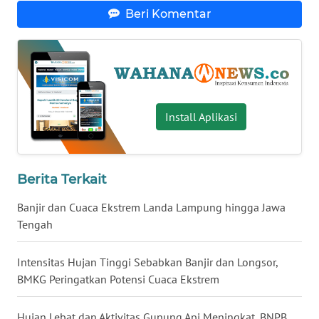
Beri Komentar
WN
NUSANTARA
WN
JOGJA
Install Aplikasi
WN
JATIM
WN
Berita Terkait
BALI
Banjir dan Cuaca Ekstrem Landa Lampung hingga Jawa
Tengah
WN
KALBAR
Intensitas Hujan Tinggi Sebabkan Banjir dan Longsor,
BMKG Peringatkan Potensi Cuaca Ekstrem
WN
KALTENG
Hujan Lebat dan Aktivitas Gunung Api Meningkat, BNPB