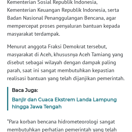
Kementerian Sosial Republik Indonesia,
WN
Kementerian Keuangan Republik Indonesia, serta
BANTEN
Badan Nasional Penanggulangan Bencana, agar
mempercepat proses penyaluran bantuan kepada
WN
NTT
masyarakat terdampak.
Menurut anggota Fraksi Demokrat tersebut,
WN
masyarakat di Aceh, khususnya Aceh Tamiang yang
KEPRI
disebut sebagai wilayah dengan dampak paling
parah, saat ini sangat membutuhkan kepastian
WN
PAPUA
realisasi bantuan yang telah dijanjikan pemerintah.
Baca Juga:
WN
PAPUA
Banjir dan Cuaca Ekstrem Landa Lampung
BARAT
hingga Jawa Tengah
WN
“Para korban bencana hidrometeorologi sangat
RIAU
membutuhkan perhatian pemerintah yang telah