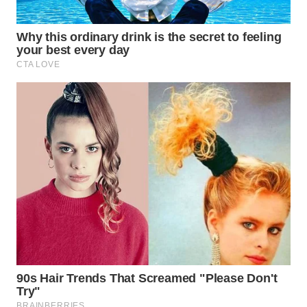
WN
BOGOR
WN
DEPOK
WN
TAPANULI
UTARA
WN
SAMOSIR
WN
PADANG
LAWAS