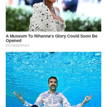
TAPANULI
TENGAH
WN DELI
SERDANG
WN
TEBING
TINGGI
WN
PAKPAK
WN
KARAWANG
WN
BEKASI