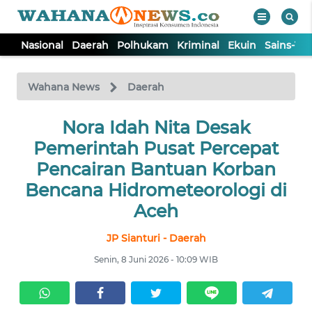
Nasional
Daerah
Polhukam
Kriminal
Ekuin
Sains-Te
WAHANA
Tutup
TV
Wahana News
Daerah
NASIONAL
Nora Idah Nita Desak
Pemerintah Pusat Percepat
DAERAH
Pencairan Bantuan Korban
Bencana Hidrometeorologi di
POLHUKAM
Aceh
JP Sianturi - Daerah
KRIMINAL
Senin, 8 Juni 2026 - 10:09 WIB
EKUIN