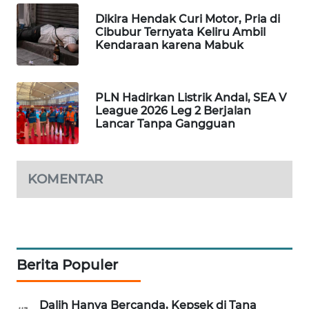
Dikira Hendak Curi Motor, Pria di
SIBARAGAS
Cibubur Ternyata Keliru Ambil
NEWS
Kendaraan karena Mabuk
METRO
SIANTAR
PLN Hadirkan Listrik Andal, SEA V
NEWS
League 2026 Leg 2 Berjalan
Lancar Tanpa Gangguan
METRO
MEDAN
NEWS
KOMENTAR
METRO
JAKARTA
NEWS
Berita Populer
KRT
NEWS
Dalih Hanya Bercanda, Kepsek di Tana