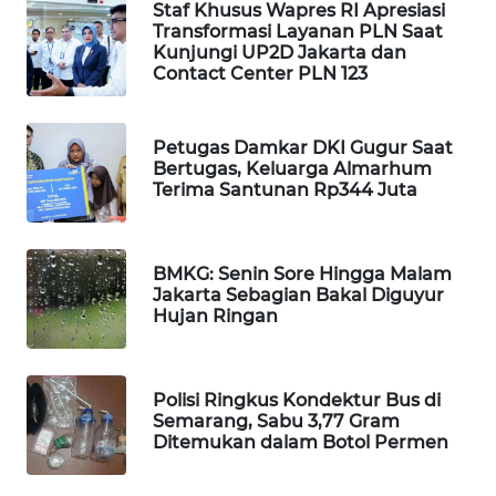
Staf Khusus Wapres RI Apresiasi
PORTAL
Transformasi Layanan PLN Saat
KONSUMEN
Kunjungi UP2D Jakarta dan
Contact Center PLN 123
FORWAMKI
Petugas Damkar DKI Gugur Saat
ALPERKLINAS
Bertugas, Keluarga Almarhum
Terima Santunan Rp344 Juta
FORJASIDA
BMKG: Senin Sore Hingga Malam
TAMBANG
Jakarta Sebagian Bakal Diguyur
NEWS
Hujan Ringan
SITUNGIR
NEWS
Polisi Ringkus Kondektur Bus di
Semarang, Sabu 3,77 Gram
Ditemukan dalam Botol Permen
SIDIKALANG
NEWS