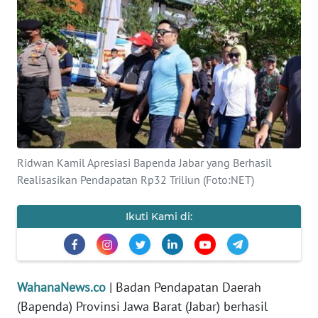
SAINS-TEKNO
KESEHATAN
INTERNASIONAL
SERBA-SERBI
Ridwan Kamil Apresiasi Bapenda Jabar yang Berhasil
PENDIDIKAN
Realisasikan Pendapatan Rp32 Triliun (Foto:NET)
OLAHRAGA
Ikuti Kami di:
OPINI
EDITORIAL
WahanaNews.co
| Badan Pendapatan Daerah
(Bapenda) Provinsi Jawa Barat (Jabar) berhasil