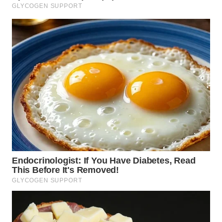
WN
MALUKU
WN
MALUT
WN
DAIRI
WN
DANAU
TOBA
WN
NIAS
WN
LANGKAT