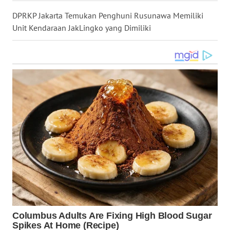
WN
DPRKP Jakarta Temukan Penghuni Rusunawa Memiliki
KALTARA
Unit Kendaraan JakLingko yang Dimiliki
WN
KALSEL
WN
KALTIM
WN
SULSEL
WN
GORONTALO
WN
SULUT