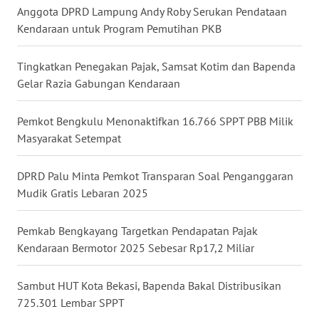
Anggota DPRD Lampung Andy Roby Serukan Pendataan
WN
Kendaraan untuk Program Pemutihan PKB
NUSANTARA
Tingkatkan Penegakan Pajak, Samsat Kotim dan Bapenda
WN
Gelar Razia Gabungan Kendaraan
JOGJA
Pemkot Bengkulu Menonaktifkan 16.766 SPPT PBB Milik
WN
Masyarakat Setempat
JATIM
DPRD Palu Minta Pemkot Transparan Soal Penganggaran
WN
BALI
Mudik Gratis Lebaran 2025
WN
Pemkab Bengkayang Targetkan Pendapatan Pajak
KALBAR
Kendaraan Bermotor 2025 Sebesar Rp17,2 Miliar
WN
Sambut HUT Kota Bekasi, Bapenda Bakal Distribusikan
KALTENG
725.301 Lembar SPPT