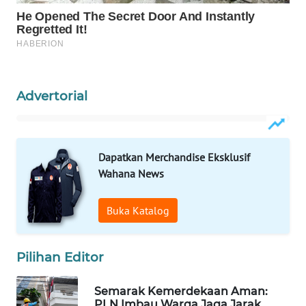
WAHANA
LISTRIK
WAHANA
TRAVEL
Advertorial
WAHANA
TV
Dapatkan Merchandise Eksklusif
WAHANANEWS
Wahana News
ID
Buka Katalog
WAHANANEWS
CO ID
Pilihan Editor
WAHANANEWS
NET
Semarak Kemerdekaan Aman:
PLN Imbau Warga Jaga Jarak