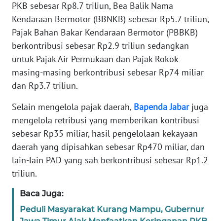
PKB sebesar Rp8.7 triliun, Bea Balik Nama
Kendaraan Bermotor (BBNKB) sebesar Rp5.7 triliun,
KARIR
Pajak Bahan Bakar Kendaraan Bermotor (PBBKB)
berkontribusi sebesar Rp2.9 triliun sedangkan
DISCLAIMER
untuk Pajak Air Permukaan dan Pajak Rokok
masing-masing berkontribusi sebesar Rp74 miliar
Wahana
News
dan Rp3.7 triliun.
Regional
Selain mengelola pajak daerah,
Bapenda
Jabar
juga
mengelola retribusi yang memberikan kontribusi
WN
SUMUT
sebesar Rp35 miliar, hasil pengelolaan kekayaan
daerah yang dipisahkan sebesar Rp470 miliar, dan
WN
lain-lain PAD yang sah berkontribusi sebesar Rp1.2
JAKARTA
triliun.
WN
Baca Juga:
JABAR
Peduli Masyarakat Kurang Mampu, Gubernur