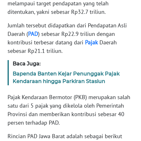
Informasi
melampaui target pendapatan yang telah
ditentukan, yakni sebesar Rp32.7 triliun.
INDEKS
BERITA
Jumlah tersebut didapatkan dari Pendapatan Asli
Daerah (
PAD
) sebesar Rp22.9 triliun dengan
KONTAK
kontribusi terbesar datang dari
Pajak
Daerah
KAMI
sebesar Rp21.1 triliun.
INFO
Baca Juga:
IKLAN
Bapenda Banten Kejar Penunggak Pajak
Kendaraan hingga Parkiran Stasiun
TENTANG
KAMI
Pajak Kendaraan Bermotor (PKB) merupakan salah
satu dari 5 pajak yang dikelola oleh Pemerintah
PEDOMAN
Provinsi dan memberikan kontribusi sebesar 40
MEDIA
persen terhadap PAD.
SIBER
Rincian PAD Jawa Barat adalah sebagai berikut
REDAKSI