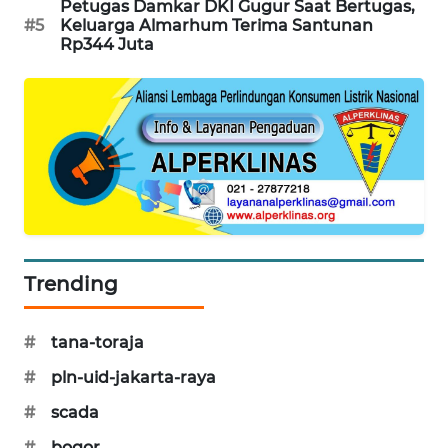
Petugas Damkar DKI Gugur Saat Bertugas,
PORTAL
#5
Keluarga Almarhum Terima Santunan
KONSUMEN
Rp344 Juta
FORWAMKI
ALPERKLINAS
FORJASIDA
TAMBANG
NEWS
Trending
SITUNGIR
#
tana-toraja
NEWS
#
pln-uid-jakarta-raya
SIDIKALANG
#
scada
NEWS
#
bogor