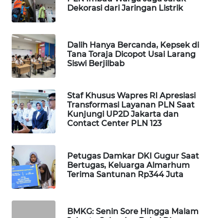
Dekorasi dari Jaringan Listrik
WAHANA
SPORT
Dalih Hanya Bercanda, Kepsek di
WAHANA
Tana Toraja Dicopot Usai Larang
UMKM
Siswi Berjilbab
WAHANA
SELEB
Staf Khusus Wapres RI Apresiasi
Transformasi Layanan PLN Saat
Kunjungi UP2D Jakarta dan
WAHANA
Contact Center PLN 123
PERSONA
Petugas Damkar DKI Gugur Saat
WAHANA
Bertugas, Keluarga Almarhum
OTOMOTIF
Terima Santunan Rp344 Juta
WAHANA
HEALTH
BMKG: Senin Sore Hingga Malam