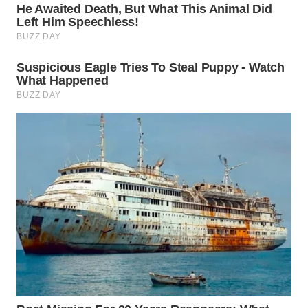
WN
SUMEDANG
WN
CIANJUR
WN
KEPULAUAN
SERIBU
WN
TANGERANG
WN
BINJAI
WN
CIREBON