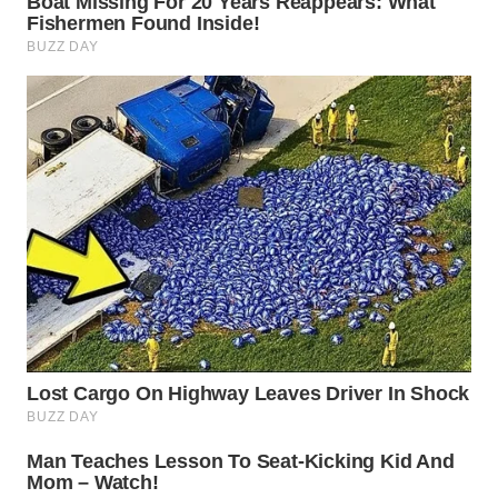
WN
INDRAMAYU
WN
KUNINGAN
WN
MAJALENGKA
WN
SUBANG
WN
SUKABUMI
WN
PURWAKARTA