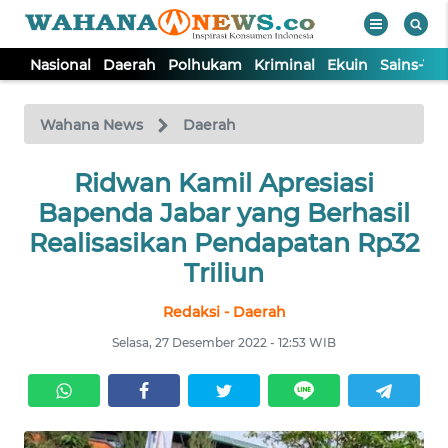
Nasional
Daerah
Polhukam
Kriminal
Ekuin
Sains-Te
WAHANA
Tutup
TV
Wahana News
Daerah
NASIONAL
Ridwan Kamil Apresiasi
Bapenda Jabar yang Berhasil
DAERAH
Realisasikan Pendapatan Rp32
Triliun
POLHUKAM
Redaksi - Daerah
Selasa, 27 Desember 2022 - 12:53 WIB
KRIMINAL
EKUIN