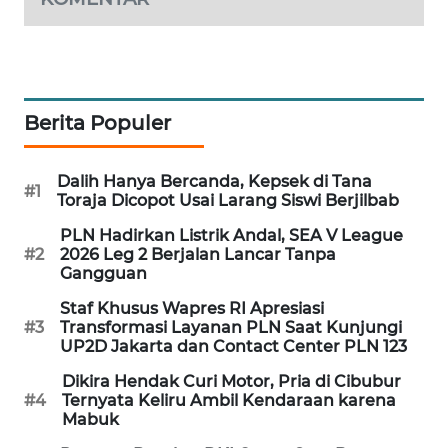
MAWAKA
ID
MARTABAT
Berita Populer
NET
Dalih Hanya Bercanda, Kepsek di Tana
PLN
#1
Toraja Dicopot Usai Larang Siswi Berjilbab
WATCH
PLN Hadirkan Listrik Andal, SEA V League
#2
2026 Leg 2 Berjalan Lancar Tanpa
MKLI
Gangguan
Staf Khusus Wapres RI Apresiasi
LPKKI
#3
Transformasi Layanan PLN Saat Kunjungi
UP2D Jakarta dan Contact Center PLN 123
LKKI
Dikira Hendak Curi Motor, Pria di Cibubur
#4
Ternyata Keliru Ambil Kendaraan karena
KOPEKLIN
Mabuk