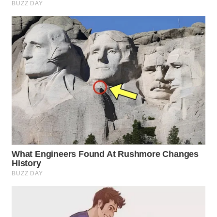
WN
PRIANGAN
TIMUR
WN
SEMARANG
WN
SOLO
WN
BOROBUDUR
WN
MADURA
WN
SURABAYA