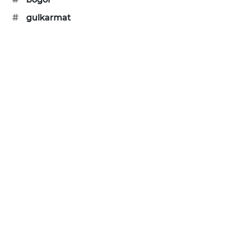
SIBARAGAS
#
gulkarmat
NEWS
METRO
SIANTAR
NEWS
METRO
MEDAN
NEWS
METRO
JAKARTA
NEWS
KRT
NEWS