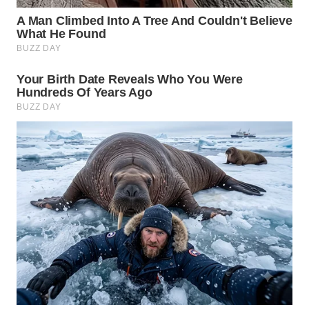
WN
BOGOR
WN
DEPOK
WN
TAPANULI
UTARA
WN
SAMOSIR
WN
PADANG
LAWAS