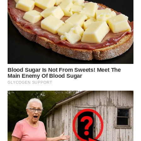
WN
TAPANULI
SELATAN
WN
TANJUNG
LESUNG
WN
KARO
WN
SIMALUNGUN
WN
LABUHANBATU
WN