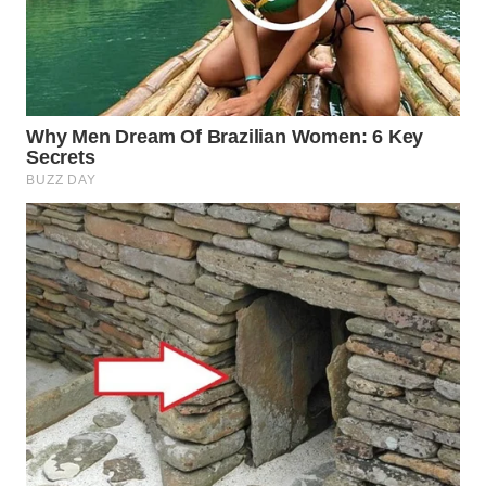
Wahana
Media
Group
WAHANA
NEWS
WAHANA
TANI
WAHANA
ADVOKAT
WAHANA
INFRASTRUKTUR
WAHANA
KONSUMEN