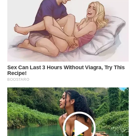
WN
NATUNA
WN
BINTAN
WN
MANDALIKA
WN
LIKUPANG
WN
LABUANBAJO
WN
BORNEO