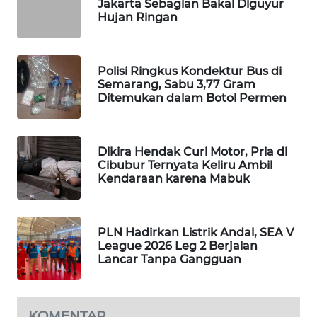
Jakarta Sebagian Bakal Diguyur
WAHANA
Hujan Ringan
DESA
WISATA
Polisi Ringkus Kondektur Bus di
LAPAK
Semarang, Sabu 3,77 Gram
WAHANA
Ditemukan dalam Botol Permen
Wahana
Network
Dikira Hendak Curi Motor, Pria di
Cibubur Ternyata Keliru Ambil
Kendaraan karena Mabuk
KONSUMEN
LISTRIK
PLN Hadirkan Listrik Andal, SEA V
MASYARAKAT
League 2026 Leg 2 Berjalan
KELISTRIKAN
Lancar Tanpa Gangguan
WALINKI
ID
KOMENTAR