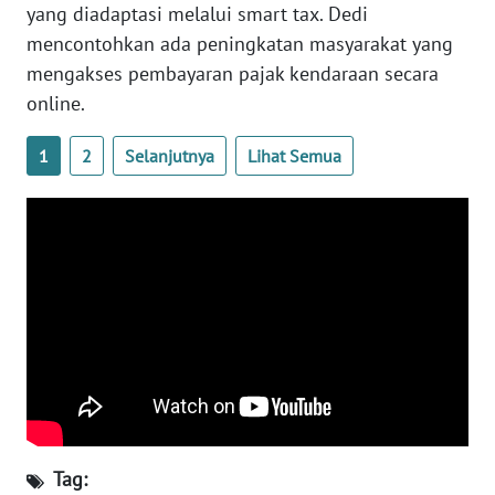
yang diadaptasi melalui smart tax. Dedi
WN
mencontohkan ada peningkatan masyarakat yang
SERAMBI
mengakses pembayaran pajak kendaraan secara
online.
WN
JAMBI
1
2
Selanjutnya
Lihat Semua
WN
SULTRA
WN
NTB
WN
SULTENG
WN
SULBAR
Tag: