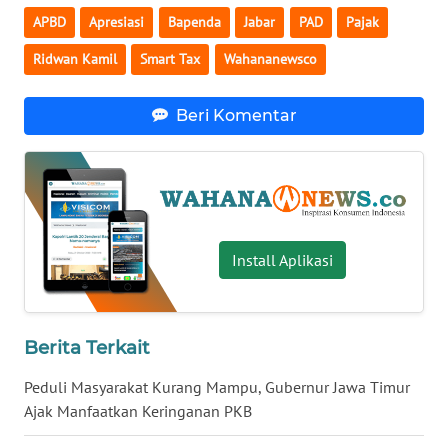
APBD
Apresiasi
Bapenda
Jabar
PAD
Pajak
WN
BABEL
Ridwan Kamil
Smart Tax
Wahananewsco
WN
Beri Komentar
SUMBAR
WN
SUMSEL
WN
Install Aplikasi
BENGKULU
WN
Berita Terkait
LAMPUNG
Peduli Masyarakat Kurang Mampu, Gubernur Jawa Timur
WN
Ajak Manfaatkan Keringanan PKB
JATENG