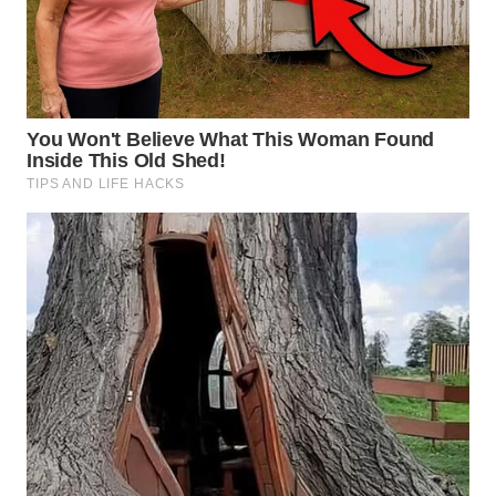
TAPANULI
TENGAH
WN DELI
SERDANG
WN
TEBING
TINGGI
WN
PAKPAK
WN
KARAWANG
WN
BEKASI