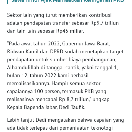
Jawa Timur Ajak Manfaatkan Keringanan PKB
WN
BANTEN
Sektor lain yang turut memberikan kontribusi
adalah pendapatan transfer sebesar Rp9.7 triliun
WN
dan lain-lain sebesar Rp45 miliar.
NTT
“Pada awal tahun 2022, Gubernur Jawa Barat,
WN
Ridwan Kamil dan DPRD sudah menetapkan target
KEPRI
pendapatan untuk sumber biaya pembangunan,
Alhamdulillah di tanggal cantik, yakni tanggal 1,
WN
bulan 12, tahun 2022 kami berhasil
PAPUA
merealisasikannya. Hampir semua sektor
capaiannya 100 persen, termasuk PKB yang
WN
PAPUA
realisasinya mencapai Rp 8,7 triliun,” ungkap
BARAT
Kepala Bapenda Jabar, Dedi Taufik.
Lebih lanjut Dedi mengatakan bahwa capaian yang
WN
RIAU
ada tidak terlepas dari pemanfaatan teknologi