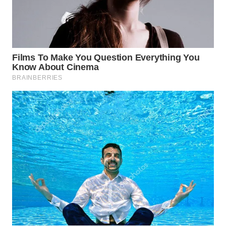
Wahana
Media
Group
WAHANA
NEWS
WAHANA
TANI
WAHANA
ADVOKAT
WAHANA
INFRASTRUKTUR
WAHANA
KONSUMEN