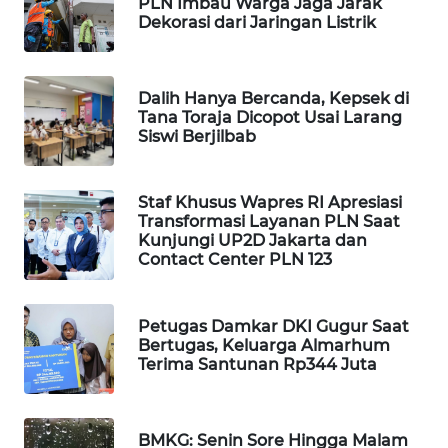
PLN Imbau Warga Jaga Jarak
WAHANA
Dekorasi dari Jaringan Listrik
DESA
WISATA
Dalih Hanya Bercanda, Kepsek di
LAPAK
Tana Toraja Dicopot Usai Larang
Siswi Berjilbab
WAHANA
Wahana
Staf Khusus Wapres RI Apresiasi
Network
Transformasi Layanan PLN Saat
Kunjungi UP2D Jakarta dan
Contact Center PLN 123
KONSUMEN
LISTRIK
Petugas Damkar DKI Gugur Saat
MASYARAKAT
Bertugas, Keluarga Almarhum
KELISTRIKAN
Terima Santunan Rp344 Juta
WALINKI
ID
BMKG: Senin Sore Hingga Malam