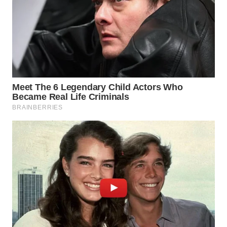
WN
SUMEDANG
WN
CIANJUR
WN
KEPULAUAN
SERIBU
WN
TANGERANG
WN
BINJAI
WN
CIREBON