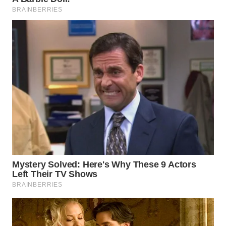
WN
PRIANGAN
TIMUR
WN
SEMARANG
WN
SOLO
WN
BOROBUDUR
WN
MADURA
WN
SURABAYA