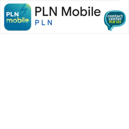
WAHANA MEDIA GROUP
|
|
|
WAHANA NEWS co
WAHANA TANI
WAHANA ADVOKAT
|
|
WAHANA INFRASTRUKTUR
WAHANA KONSUMEN
|
|
|
WAHANA LISTRIK
WAHANA TRAVEL
WAHANA TV
|
|
|