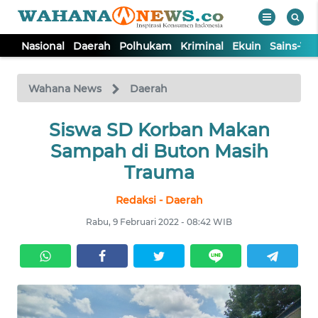
Nasional
Daerah
Polhukam
Kriminal
Ekuin
Sains-Te
WAHANA
Tutup
TV
Wahana News
Daerah
NASIONAL
Siswa SD Korban Makan
Sampah di Buton Masih
DAERAH
Trauma
Redaksi - Daerah
POLHUKAM
Rabu, 9 Februari 2022 - 08:42 WIB
KRIMINAL
EKUIN