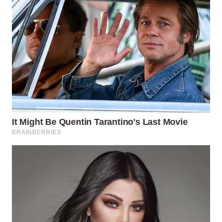
WN
KALTARA
WN
KALSEL
WN
KALTIM
WN
SULSEL
WN
GORONTALO
WN
SULUT