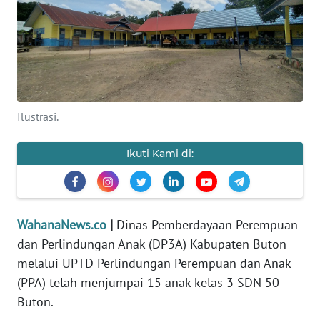
SAINS-TEKNO
KESEHATAN
INTERNASIONAL
Ilustrasi.
SERBA-SERBI
Ikuti Kami di:
PENDIDIKAN
OLAHRAGA
WahanaNews.co
|
Dinas Pemberdayaan Perempuan
dan Perlindungan Anak (DP3A) Kabupaten Buton
OPINI
melalui UPTD Perlindungan Perempuan dan Anak
(PPA) telah menjumpai 15 anak kelas 3 SDN 50
EDITORIAL
Buton.