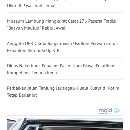
Ukur di Pasar Tradisional
WN
NUSANTARA
Museum Lambung Mangkurat Catat 276 Peserta Tradisi
"Baayun Maulud" Rabiul Awal
WN
JOGJA
Anggota DPRD Kota Banjarmasin Usulkan Perwali untuk
Penarikan Retribusi Uji KIR
WN
JATIM
Dinas Nakertrans Penajam Paser Utara Biayai Pelatihan
WN
Kompetensi Tenaga Kerja
BALI
Perbaikan Jalan Tanjung Jariangau-Kuala Kuaya di Kotim
WN
Tetap Berlanjut
KALBAR
WN
KALTENG