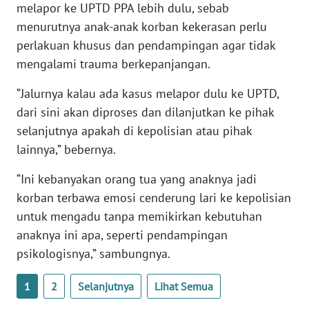
melapor ke UPTD PPA lebih dulu, sebab
WN
menurutnya anak-anak korban kekerasan perlu
BANTEN
perlakuan khusus dan pendampingan agar tidak
WN
mengalami trauma berkepanjangan.
NTT
“Jalurnya kalau ada kasus melapor dulu ke UPTD,
dari sini akan diproses dan dilanjutkan ke pihak
WN
KEPRI
selanjutnya apakah di kepolisian atau pihak
lainnya,” bebernya.
WN
“Ini kebanyakan orang tua yang anaknya jadi
PAPUA
korban terbawa emosi cenderung lari ke kepolisian
untuk mengadu tanpa memikirkan kebutuhan
WN
PAPUA
anaknya ini apa, seperti pendampingan
BARAT
psikologisnya,” sambungnya.
WN
1
2
Selanjutnya
Lihat Semua
RIAU