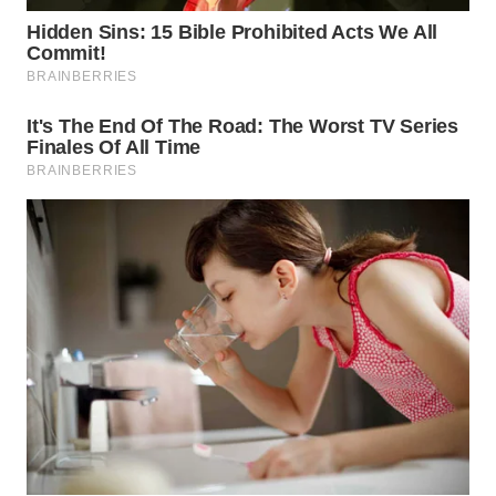
WN
TAPANULI
SELATAN
WN
TANJUNG
LESUNG
WN
KARO
WN
SIMALUNGUN
WN
LABUHANBATU
WN