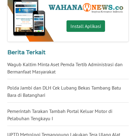
WN
BABEL
Install Aplikasi
WN
SUMBAR
Berita Terkait
WN
SUMSEL
Wagub Kaltim Minta Aset Pemda Tertib Administrasi dan
Bermanfaat Masyarakat
WN
BENGKULU
Polda Jambi dan DLH Cek Lubang Bekas Tambang Batu
Bara di Batanghari
WN
LAMPUNG
Pemerintah Tarakan Tambah Portal Keluar Motor di
Pelabuhan Tengkayu I
WN
JATENG
UPTD Metrologi Temanggung Lakukan Tera Ulang Alat