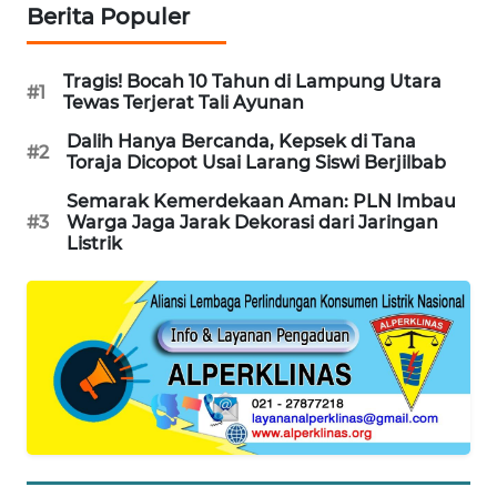
Berita Populer
PORTAL
KONSUMEN
Tragis! Bocah 10 Tahun di Lampung Utara
#1
Tewas Terjerat Tali Ayunan
FORWAMKI
Dalih Hanya Bercanda, Kepsek di Tana
#2
Toraja Dicopot Usai Larang Siswi Berjilbab
ALPERKLINAS
Semarak Kemerdekaan Aman: PLN Imbau
FORJASIDA
#3
Warga Jaga Jarak Dekorasi dari Jaringan
Listrik
TAMBANG
NEWS
SITUNGIR
NEWS
SIDIKALANG
NEWS