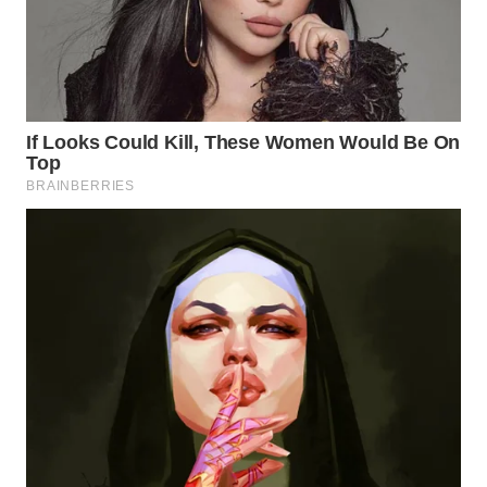
WN
MALUKU
WN
MALUT
WN
DAIRI
WN
DANAU
TOBA
WN
NIAS
WN
LANGKAT