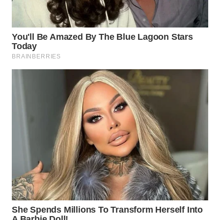
WN
INDRAMAYU
WN
KUNINGAN
WN
MAJALENGKA
WN
SUBANG
WN
SUKABUMI
WN
PURWAKARTA