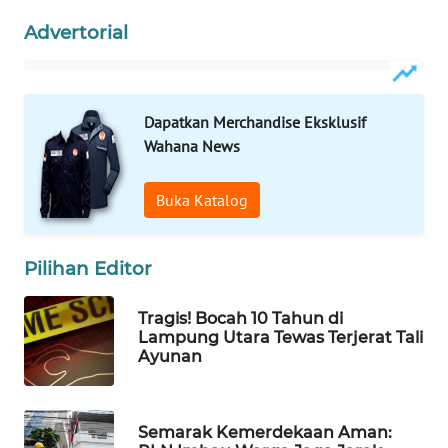
WAHANA
Advertorial
SPORT
WAHANA
UMKM
Dapatkan Merchandise Eksklusif
Wahana News
WAHANA
SELEB
Buka Katalog
WAHANA
Pilihan Editor
PERSONA
Tragis! Bocah 10 Tahun di
WAHANA
Lampung Utara Tewas Terjerat Tali
OTOMOTIF
Ayunan
WAHANA
HEALTH
Semarak Kemerdekaan Aman: