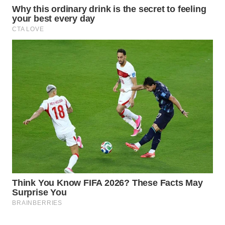
WAHANA
LISTRIK
WAHANA
TRAVEL
WAHANA
TV
WAHANANEWS
ID
WAHANANEWS
CO ID
WAHANANEWS
NET