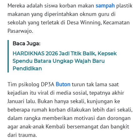
Informasi
Mereka adalah siswa korban makan
sampah
plastik
makanan yang diperintahkan oknum guru di
INDEKS
sekolah yang terletak di Desa Winning, Kecamatan
BERITA
Pasarwajo.
KONTAK
Baca Juga:
KAMI
HARDIKNAS 2026 Jadi Titik Balik, Kepsek
Spendu Batara Ungkap Wajah Baru
INFO
Pendidikan
IKLAN
Tim psikolog DP3A
Buton
turun tak lama saat
TENTANG
KAMI
kejadian itu viral di media sosial, tepatnya akhir
Januari lalu. Bukan hanya sekali, kunjungan ke
PEDOMAN
beberapa rumah korban dilakukan lebih dari sekali,
MEDIA
dalam rangka memberikan motivasi dan dorongan
SIBER
agar anak-anak Kembali bersemangat dan bangkit
dari trauma.
REDAKSI