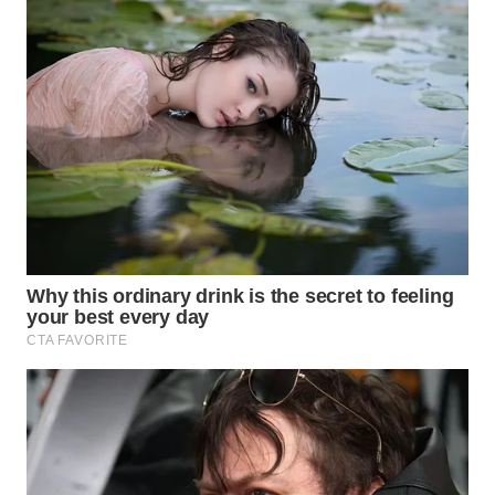
WN
BOGOR
WN
DEPOK
WN
TAPANULI
UTARA
WN
SAMOSIR
WN
PADANG
LAWAS