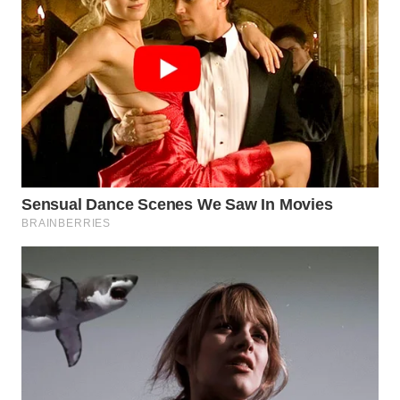
WN
NATUNA
WN
BINTAN
WN
MANDALIKA
WN
LIKUPANG
WN
LABUANBAJO
WN
BORNEO