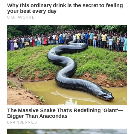
TAPANULI
TENGAH
WN DELI
SERDANG
WN
TEBING
TINGGI
WN
PAKPAK
WN
KARAWANG
WN
BEKASI