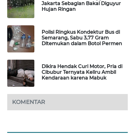
Jakarta Sebagian Bakal Diguyur
Hujan Ringan
MAWAKA
ID
Polisi Ringkus Kondektur Bus di
MARTABAT
Semarang, Sabu 3,77 Gram
NET
Ditemukan dalam Botol Permen
PLN
WATCH
Dikira Hendak Curi Motor, Pria di
Cibubur Ternyata Keliru Ambil
MKLI
Kendaraan karena Mabuk
LPKKI
KOMENTAR
LKKI
KOPEKLIN