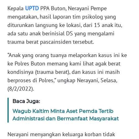
Kepala
UPTD
PPA Buton, Nerayani Pempe
KARIR
mengatakan, hasil laporan tim psikolog yang
diturunkan langsung ke lokasi, dari 15 anak itu,
DISCLAIMER
ada satu anak berinisial DS yang mengalami
trauma berat pascainsiden tersebut.
Wahana
News
“Anak yang orang tuanya melaporkan kasus ini ke
Regional
ke Polres Buton memang kami lihat agak berat
kondisinya (trauma berat), dan kasus ini masih
WN
berproses di Polres,” ungkap Nerayani, Selasa,
SUMUT
(8/2/2022).
WN
Baca Juga:
JAKARTA
Wagub Kaltim Minta Aset Pemda Tertib
Administrasi dan Bermanfaat Masyarakat
WN
JABAR
Nerayani menyangkan keluarga korban tidak