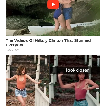
TAPANULI
TENGAH
WN DELI
SERDANG
WN
TEBING
TINGGI
WN
PAKPAK
WN
KARAWANG
WN
BEKASI