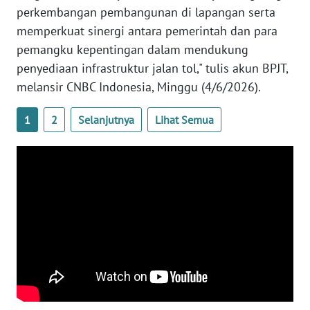
perkembangan pembangunan di lapangan serta
WN
BANTEN
memperkuat sinergi antara pemerintah dan para
pemangku kepentingan dalam mendukung
WN
penyediaan infrastruktur jalan tol," tulis akun BPJT,
NTT
melansir CNBC Indonesia, Minggu (4/6/2026).
WN
1
2
Selanjutnya
Lihat Semua
KEPRI
WN
PAPUA
WN
PAPUA
BARAT
WN
RIAU