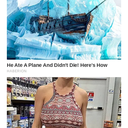
WN
INDRAMAYU
WN
KUNINGAN
WN
MAJALENGKA
WN
SUBANG
WN
SUKABUMI
WN
PURWAKARTA