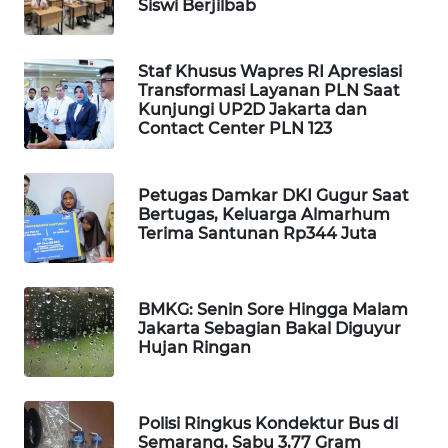
Siswi Berjilbab
WAHANA
SPORT
Staf Khusus Wapres RI Apresiasi
Transformasi Layanan PLN Saat
WAHANA
Kunjungi UP2D Jakarta dan
UMKM
Contact Center PLN 123
WAHANA
SELEB
Petugas Damkar DKI Gugur Saat
Bertugas, Keluarga Almarhum
Terima Santunan Rp344 Juta
WAHANA
PERSONA
BMKG: Senin Sore Hingga Malam
WAHANA
Jakarta Sebagian Bakal Diguyur
OTOMOTIF
Hujan Ringan
WAHANA
HEALTH
Polisi Ringkus Kondektur Bus di
Semarang, Sabu 3,77 Gram