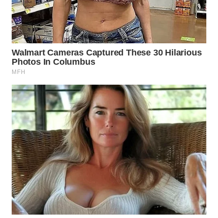
WN
PRIANGAN
TIMUR
WN
SEMARANG
WN
SOLO
WN
BOROBUDUR
WN
MADURA
WN
SURABAYA