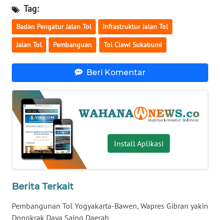
Tag:
WN
SERAMBI
Badan Pengatur Jalan Tol
Infrastruktur Jalan Tol
Jalan Tol
Pembanguan
Tol Ciawi Sukabumi
WN
JAMBI
Beri Komentar
WN
SULTRA
WN
NTB
Install Aplikasi
WN
SULTENG
Berita Terkait
WN
Pembangunan Tol Yogyakarta-Bawen, Wapres Gibran yakin
SULBAR
Dongkrak Daya Saing Daerah