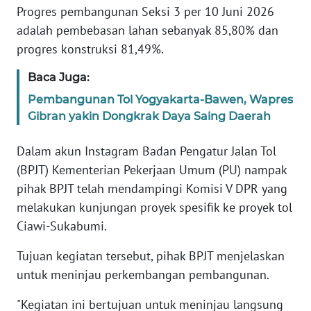
Progres pembangunan Seksi 3 per 10 Juni 2026
adalah pembebasan lahan sebanyak 85,80% dan
KARIR
progres konstruksi 81,49%.
DISCLAIMER
Baca Juga:
Pembangunan Tol Yogyakarta-Bawen, Wapres
Wahana
Gibran yakin Dongkrak Daya Saing Daerah
News
Regional
Dalam akun Instagram Badan Pengatur Jalan Tol
WN
(BPJT) Kementerian Pekerjaan Umum (PU) nampak
SUMUT
pihak BPJT telah mendampingi Komisi V DPR yang
melakukan kunjungan proyek spesifik ke proyek tol
WN
Ciawi-Sukabumi.
JAKARTA
Tujuan kegiatan tersebut, pihak BPJT menjelaskan
WN
untuk meninjau perkembangan pembangunan.
JABAR
"Kegiatan ini bertujuan untuk meninjau langsung