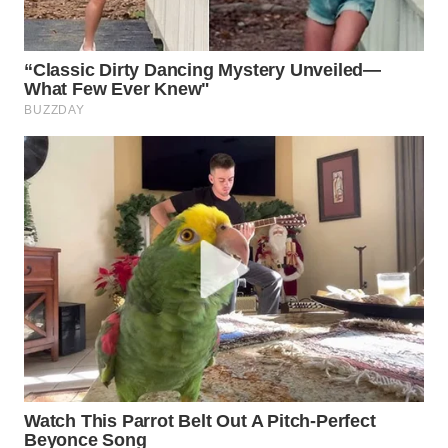
WN
BOGOR
WN
DEPOK
WN
TAPANULI
UTARA
WN
SAMOSIR
WN
PADANG
LAWAS