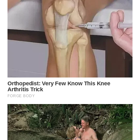
WN
TAPANULI
SELATAN
WN
TANJUNG
LESUNG
WN
KARO
WN
SIMALUNGUN
WN
LABUHANBATU
WN