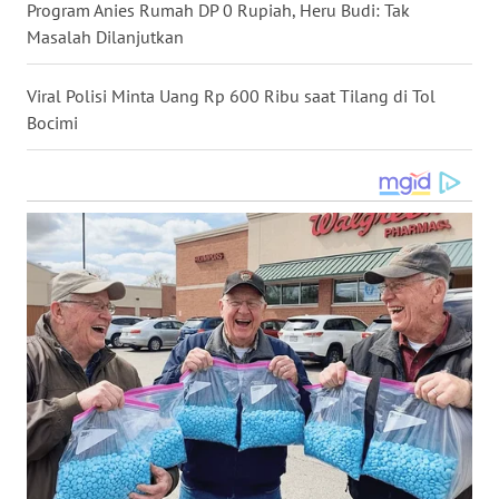
Program Anies Rumah DP 0 Rupiah, Heru Budi: Tak
WN
Masalah Dilanjutkan
NUSANTARA
Viral Polisi Minta Uang Rp 600 Ribu saat Tilang di Tol
WN
Bocimi
JOGJA
WN
JATIM
WN
BALI
WN
KALBAR
WN
KALTENG