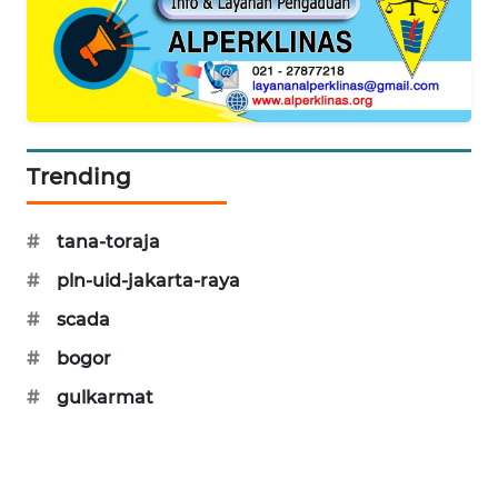
PORTAL
KONSUMEN
FORWAMKI
ALPERKLINAS
Trending
FORJASIDA
#
tana-toraja
#
pln-uid-jakarta-raya
TAMBANG
NEWS
#
scada
#
bogor
SITUNGIR
NEWS
#
gulkarmat
SIDIKALANG
NEWS