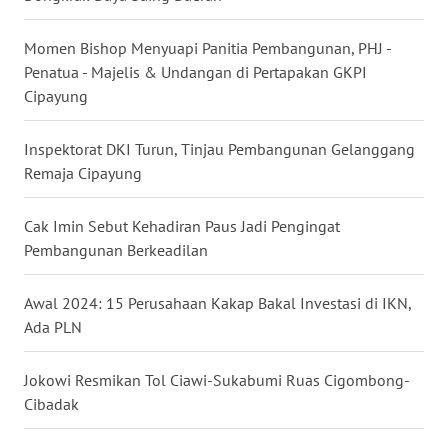
WN
Momen Bishop Menyuapi Panitia Pembangunan, PHJ -
BABEL
Penatua - Majelis & Undangan di Pertapakan GKPI
Cipayung
WN
SUMBAR
Inspektorat DKI Turun, Tinjau Pembangunan Gelanggang
Remaja Cipayung
WN
SUMSEL
Cak Imin Sebut Kehadiran Paus Jadi Pengingat
Pembangunan Berkeadilan
WN
BENGKULU
Awal 2024: 15 Perusahaan Kakap Bakal Investasi di IKN,
WN
Ada PLN
LAMPUNG
Jokowi Resmikan Tol Ciawi-Sukabumi Ruas Cigombong-
WN
Cibadak
JATENG