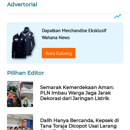
Advertorial
WAHANA
LISTRIK
WAHANA
Dapatkan Merchandise Eksklusif
TRAVEL
Wahana News
WAHANA
Buka Katalog
TV
Pilihan Editor
WAHANANEWS
ID
Semarak Kemerdekaan Aman:
PLN Imbau Warga Jaga Jarak
WAHANANEWS
Dekorasi dari Jaringan Listrik
CO ID
WAHANANEWS
Dalih Hanya Bercanda, Kepsek di
NET
Tana Toraja Dicopot Usai Larang