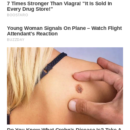
WN
NATUNA
WN
BINTAN
WN
MANDALIKA
WN
LIKUPANG
WN
LABUANBAJO
WN
BORNEO