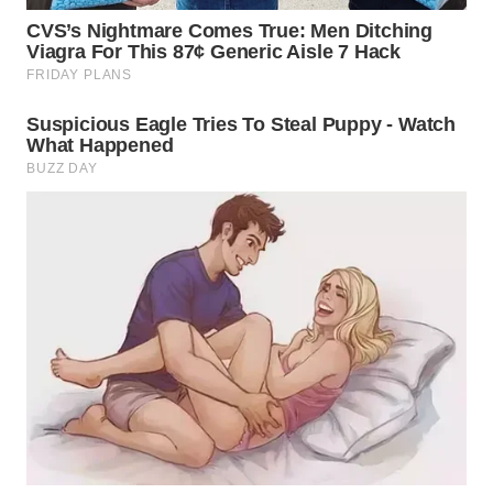
WN
KALTARA
WN
KALSEL
WN
KALTIM
WN
SULSEL
WN
GORONTALO
WN
SULUT