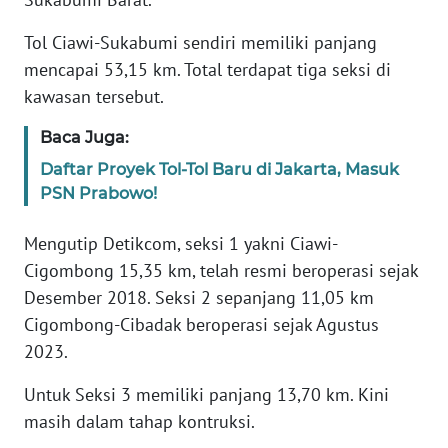
Informasi
Tol Ciawi-Sukabumi sendiri memiliki panjang
INDEKS
mencapai 53,15 km. Total terdapat tiga seksi di
BERITA
kawasan tersebut.
KONTAK
Baca Juga:
KAMI
Daftar Proyek Tol-Tol Baru di Jakarta, Masuk
PSN Prabowo!
INFO
IKLAN
Mengutip Detikcom, seksi 1 yakni Ciawi-
Cigombong 15,35 km, telah resmi beroperasi sejak
TENTANG
KAMI
Desember 2018. Seksi 2 sepanjang 11,05 km
Cigombong-Cibadak beroperasi sejak Agustus
PEDOMAN
2023.
MEDIA
SIBER
Untuk Seksi 3 memiliki panjang 13,70 km. Kini
masih dalam tahap kontruksi.
REDAKSI