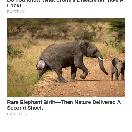
Wahana
Media
Group
WAHANA
NEWS
WAHANA
TANI
WAHANA
ADVOKAT
WAHANA
INFRASTRUKTUR
WAHANA
KONSUMEN