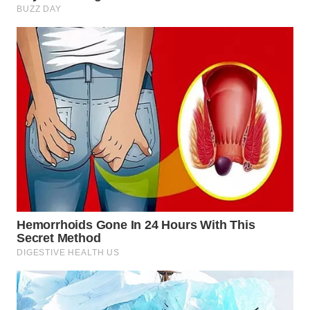
WN
SUMEDANG
WN
CIANJUR
WN
KEPULAUAN
SERIBU
WN
TANGERANG
WN
BINJAI
WN
CIREBON