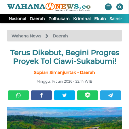
Nasional
Daerah
Polhukam
Kriminal
Ekuin
Sains-Te
WAHANA
Tutup
TV
Wahana News
Daerah
NASIONAL
Terus Dikebut, Begini Progres
Proyek Tol Ciawi-Sukabumi!
DAERAH
Sopian Simanjuntak - Daerah
Minggu, 14 Juni 2026 - 22:14 WIB
POLHUKAM
KRIMINAL
EKUIN