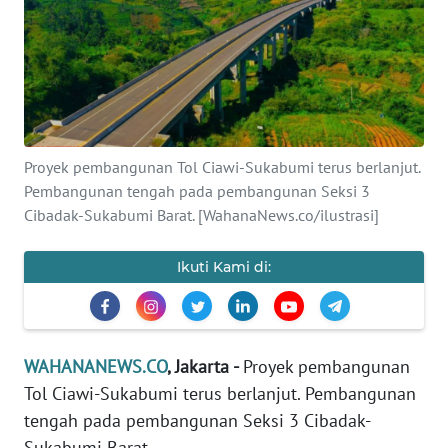
SAINS-TEKNO
KESEHATAN
INTERNASIONAL
Proyek pembangunan Tol Ciawi-Sukabumi terus berlanjut.
SERBA-SERBI
Pembangunan tengah pada pembangunan Seksi 3
Cibadak-Sukabumi Barat. [WahanaNews.co/ilustrasi]
PENDIDIKAN
Ikuti Kami di:
OLAHRAGA
OPINI
WAHANANEWS.CO
, Jakarta -
Proyek pembangunan
Tol Ciawi-Sukabumi terus berlanjut. Pembangunan
EDITORIAL
tengah pada pembangunan Seksi 3 Cibadak-
Sukabumi Barat.