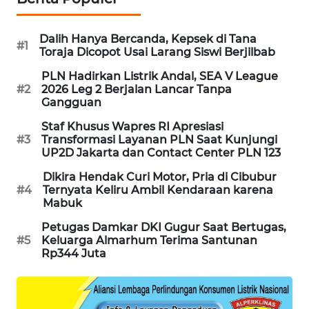
MAWAKA
ID
Dalih Hanya Bercanda, Kepsek di Tana
#1
Toraja Dicopot Usai Larang Siswi Berjilbab
MARTABAT
PLN Hadirkan Listrik Andal, SEA V League
NET
#2
2026 Leg 2 Berjalan Lancar Tanpa
Gangguan
PLN
Staf Khusus Wapres RI Apresiasi
#3
Transformasi Layanan PLN Saat Kunjungi
WATCH
UP2D Jakarta dan Contact Center PLN 123
MKLI
Dikira Hendak Curi Motor, Pria di Cibubur
#4
Ternyata Keliru Ambil Kendaraan karena
Mabuk
LPKKI
Petugas Damkar DKI Gugur Saat Bertugas,
#5
Keluarga Almarhum Terima Santunan
LKKI
Rp344 Juta
KOPEKLIN