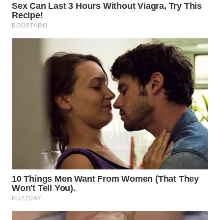
WN
MALUKU
WN
MALUT
WN
DAIRI
WN
DANAU
TOBA
WN
NIAS
WN
LANGKAT