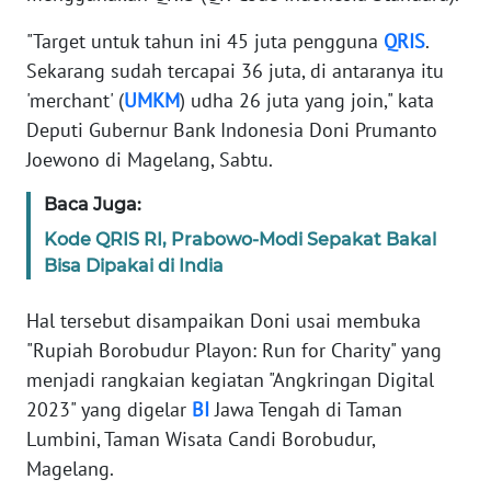
Informasi
"Target untuk tahun ini 45 juta pengguna
QRIS
.
INDEKS
Sekarang sudah tercapai 36 juta, di antaranya itu
BERITA
'merchant' (
UMKM
) udha 26 juta yang join," kata
Deputi Gubernur Bank Indonesia Doni Prumanto
KONTAK
Joewono di Magelang, Sabtu.
KAMI
Baca Juga:
INFO
Kode QRIS RI, Prabowo-Modi Sepakat Bakal
IKLAN
Bisa Dipakai di India
TENTANG
Hal tersebut disampaikan Doni usai membuka
KAMI
"Rupiah Borobudur Playon: Run for Charity" yang
menjadi rangkaian kegiatan "Angkringan Digital
PEDOMAN
MEDIA
2023" yang digelar
BI
Jawa Tengah di Taman
SIBER
Lumbini, Taman Wisata Candi Borobudur,
Magelang.
REDAKSI