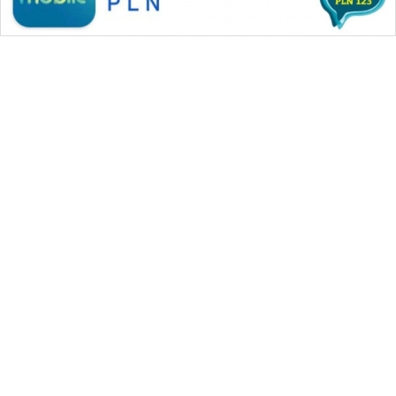
WAHANA MEDIA GROUP
|
|
|
WAHANA NEWS co
WAHANA TANI
WAHANA ADVOKAT
|
|
WAHANA INFRASTRUKTUR
WAHANA KONSUMEN
|
|
|
WAHANA LISTRIK
WAHANA TRAVEL
WAHANA TV
|
|
|
WAHANANEWS id
WAHANANEWS CO ID
WAHANANEWS NET
|
|
|
WAHANA SPORT ID
Wahana UMKM
Wahana Seleb
|
|
|
Wahana Persona
Wahana Otomotif
Wahana Health
|
Wahana Desa Wisata
Lapak Wahana