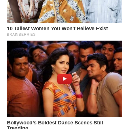
WN
PRIANGAN
TIMUR
WN
SEMARANG
WN
SOLO
WN
BOROBUDUR
WN
MADURA
WN
SURABAYA