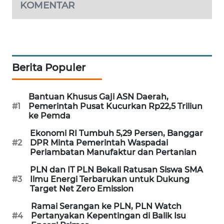
KOMENTAR
PORTAL
KONSUMEN
FORWAMKI
Berita Populer
ALPERKLINAS
Bantuan Khusus Gaji ASN Daerah,
FORJASIDA
#1
Pemerintah Pusat Kucurkan Rp22,5 Triliun
ke Pemda
TAMBANG
Ekonomi RI Tumbuh 5,29 Persen, Banggar
NEWS
#2
DPR Minta Pemerintah Waspadai
Perlambatan Manufaktur dan Pertanian
SITUNGIR
PLN dan IT PLN Bekali Ratusan Siswa SMA
NEWS
#3
Ilmu Energi Terbarukan untuk Dukung
Target Net Zero Emission
SIDIKALANG
Ramai Serangan ke PLN, PLN Watch
NEWS
#4
Pertanyakan Kepentingan di Balik Isu