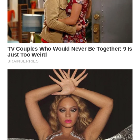
TAPANULI
TENGAH
WN DELI
SERDANG
WN
TEBING
TINGGI
WN
PAKPAK
WN
KARAWANG
WN
BEKASI