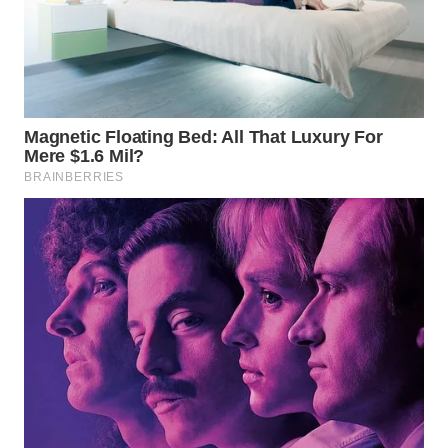
WAHANA
LISTRIK
WAHANA
TRAVEL
WAHANA
TV
WAHANANEWS
ID
WAHANANEWS
CO ID
WAHANANEWS
NET