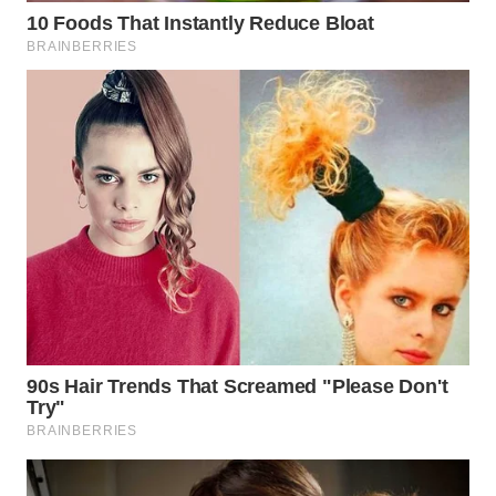
WN
MALUKU
WN
MALUT
WN
DAIRI
WN
DANAU
TOBA
WN
NIAS
WN
LANGKAT