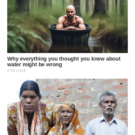
WN
INDRAMAYU
WN
KUNINGAN
WN
MAJALENGKA
WN
SUBANG
WN
SUKABUMI
WN
PURWAKARTA