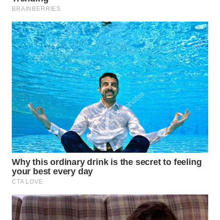
WN
NATUNA
WN
BINTAN
WN
MANDALIKA
WN
LIKUPANG
WN
LABUANBAJO
WN
BORNEO