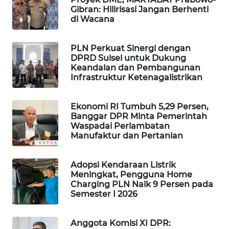
Gibran: Hilirisasi Jangan Berhenti
WAHANA
di Wacana
DESA
WISATA
PLN Perkuat Sinergi dengan
DPRD Sulsel untuk Dukung
LAPAK
Keandalan dan Pembangunan
WAHANA
Infrastruktur Ketenagalistrikan
Wahana
Network
Ekonomi RI Tumbuh 5,29 Persen,
Banggar DPR Minta Pemerintah
Waspadai Perlambatan
KONSUMEN
Manufaktur dan Pertanian
LISTRIK
Adopsi Kendaraan Listrik
MASYARAKAT
Meningkat, Pengguna Home
KELISTRIKAN
Charging PLN Naik 9 Persen pada
Semester I 2026
WALINKI
ID
Anggota Komisi XI DPR: