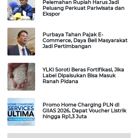
Pelemahan Rupiah Harus Jadi
Peluang Perkuat Pariwisata dan
MAWAKA
Ekspor
ID
MARTABAT
Purbaya Tahan Pajak E-
NET
Commerce, Daya Beli Masyarakat
Jadi Pertimbangan
PLN
WATCH
YLKI Soroti Beras Fortifikasi, Jika
Label Dipalsukan Bisa Masuk
MKLI
Ranah Pidana
LPKKI
Promo Home Charging PLN di
GIIAS 2026, Dapat Voucher Listrik
LKKI
hingga Rp1,3 Juta
KOPEKLIN