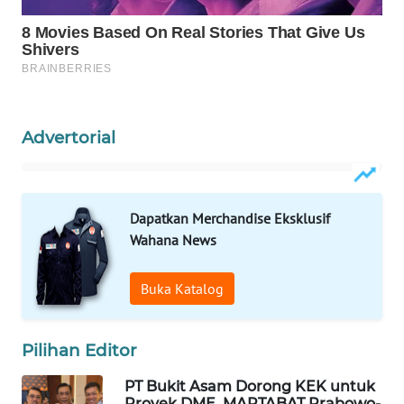
WAHANA
SPORT
WAHANA
UMKM
Advertorial
WAHANA
SELEB
Dapatkan Merchandise Eksklusif
WAHANA
Wahana News
PERSONA
Buka Katalog
WAHANA
OTOMOTIF
Pilihan Editor
WAHANA
HEALTH
PT Bukit Asam Dorong KEK untuk
Proyek DME, MARTABAT Prabowo-