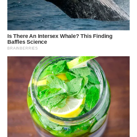
WN
KALTARA
WN
KALSEL
WN
KALTIM
WN
SULSEL
WN
GORONTALO
WN
SULUT