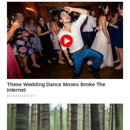
WN
SUMEDANG
WN
CIANJUR
WN
KEPULAUAN
SERIBU
WN
TANGERANG
WN
BINJAI
WN
CIREBON