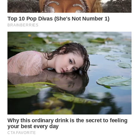
WN
BOGOR
WN
DEPOK
WN
TAPANULI
UTARA
WN
SAMOSIR
WN
PADANG
LAWAS