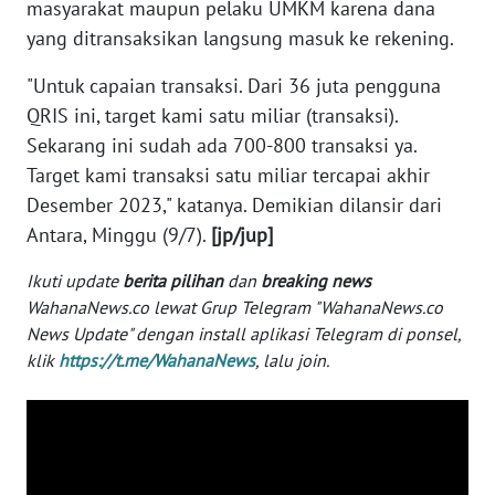
masyarakat maupun pelaku UMKM karena dana
WN
yang ditransaksikan langsung masuk ke rekening.
BANTEN
"Untuk capaian transaksi. Dari 36 juta pengguna
WN
QRIS ini, target kami satu miliar (transaksi).
NTT
Sekarang ini sudah ada 700-800 transaksi ya.
Target kami transaksi satu miliar tercapai akhir
WN
Desember 2023," katanya. Demikian dilansir dari
KEPRI
Antara, Minggu (9/7).
[jp/jup]
WN
Ikuti update
berita pilihan
dan
breaking news
PAPUA
WahanaNews.co lewat Grup Telegram "WahanaNews.co
News Update" dengan install aplikasi Telegram di ponsel,
WN
klik
https://t.me/WahanaNews
, lalu join.
PAPUA
BARAT
WN
RIAU