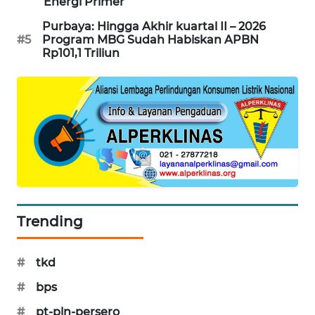
Energi Primer
SIBARAGAS
Purbaya: Hingga Akhir kuartal II – 2026
NEWS
#5
Program MBG Sudah Habiskan APBN
Rp101,1 Triliun
METRO
SIANTAR
NEWS
METRO
MEDAN
NEWS
METRO
Trending
JAKARTA
NEWS
#
tkd
KRT
NEWS
#
bps
#
pt-pln-persero