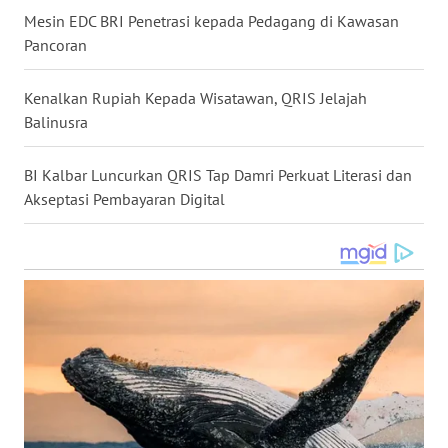
Mesin EDC BRI Penetrasi kepada Pedagang di Kawasan
WN
Pancoran
NUSANTARA
Kenalkan Rupiah Kepada Wisatawan, QRIS Jelajah
WN
JOGJA
Balinusra
WN
BI Kalbar Luncurkan QRIS Tap Damri Perkuat Literasi dan
JATIM
Akseptasi Pembayaran Digital
WN
BALI
WN
KALBAR
WN
KALTENG