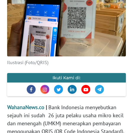
SAINS-TEKNO
KESEHATAN
INTERNASIONAL
SERBA-SERBI
Ilustrasi (Foto/QRIS)
PENDIDIKAN
Ikuti Kami di:
OLAHRAGA
OPINI
WahanaNews.co
|
Bank Indonesia menyebutkan
sejauh ini sudah 26 juta pelaku usaha mikro kecil
EDITORIAL
dan menengah (UMKM) menerapkan pembayaran
menggunakan QRIS (QR Code Indonesia Standard).