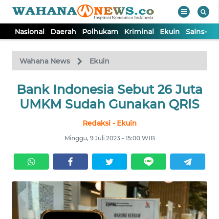
Nasional
Daerah
Polhukam
Kriminal
Ekuin
Sains-Te
WAHANA
Tutup
TV
Wahana News
Ekuin
NASIONAL
Bank Indonesia Sebut 26 Juta
UMKM Sudah Gunakan QRIS
DAERAH
Redaksi - Ekuin
Minggu, 9 Juli 2023 - 15:00 WIB
POLHUKAM
KRIMINAL
EKUIN