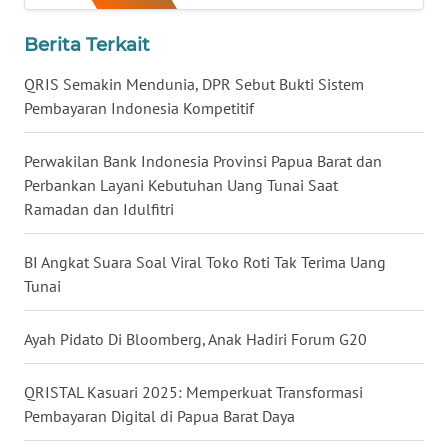
WN
Berita Terkait
BABEL
QRIS Semakin Mendunia, DPR Sebut Bukti Sistem
WN
Pembayaran Indonesia Kompetitif
SUMBAR
Perwakilan Bank Indonesia Provinsi Papua Barat dan
WN
Perbankan Layani Kebutuhan Uang Tunai Saat
SUMSEL
Ramadan dan Idulfitri
WN
BI Angkat Suara Soal Viral Toko Roti Tak Terima Uang
BENGKULU
Tunai
WN
Ayah Pidato Di Bloomberg, Anak Hadiri Forum G20
LAMPUNG
QRISTAL Kasuari 2025: Memperkuat Transformasi
WN
Pembayaran Digital di Papua Barat Daya
JATENG