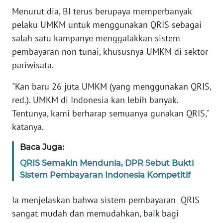
Menurut dia, BI terus berupaya memperbanyak
pelaku UMKM untuk menggunakan QRIS sebagai
KARIR
salah satu kampanye menggalakkan sistem
DISCLAIMER
pembayaran non tunai, khususnya UMKM di sektor
pariwisata.
Wahana
News
"Kan baru 26 juta UMKM (yang menggunakan QRIS,
Regional
red.). UMKM di Indonesia kan lebih banyak.
Tentunya, kami berharap semuanya gunakan QRIS,"
WN
katanya.
SUMUT
Baca Juga:
WN
QRIS Semakin Mendunia, DPR Sebut Bukti
JAKARTA
Sistem Pembayaran Indonesia Kompetitif
WN
Ia menjelaskan bahwa sistem pembayaran QRIS
JABAR
sangat mudah dan memudahkan, baik bagi