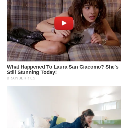
Wahana
Media
Group
WAHANA
NEWS
WAHANA
TANI
WAHANA
ADVOKAT
WAHANA
INFRASTRUKTUR
WAHANA
KONSUMEN