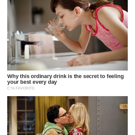
WN
TAPANULI
SELATAN
WN
TANJUNG
LESUNG
WN
KARO
WN
SIMALUNGUN
WN
LABUHANBATU
WN