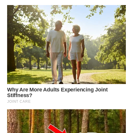
TAPANULI
TENGAH
WN DELI
SERDANG
WN
TEBING
TINGGI
WN
PAKPAK
WN
KARAWANG
WN
BEKASI