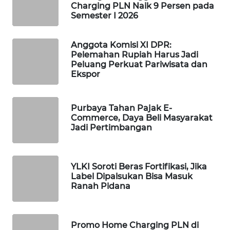
Charging PLN Naik 9 Persen pada
WAHANA
Semester I 2026
SPORT
Anggota Komisi XI DPR:
WAHANA
Pelemahan Rupiah Harus Jadi
UMKM
Peluang Perkuat Pariwisata dan
Ekspor
WAHANA
SELEB
Purbaya Tahan Pajak E-
Commerce, Daya Beli Masyarakat
WAHANA
Jadi Pertimbangan
PERSONA
WAHANA
YLKI Soroti Beras Fortifikasi, Jika
OTOMOTIF
Label Dipalsukan Bisa Masuk
Ranah Pidana
WAHANA
HEALTH
Promo Home Charging PLN di