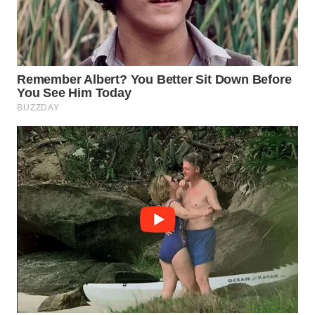
WN
NATUNA
WN
BINTAN
WN
MANDALIKA
WN
LIKUPANG
WN
LABUANBAJO
WN
BORNEO