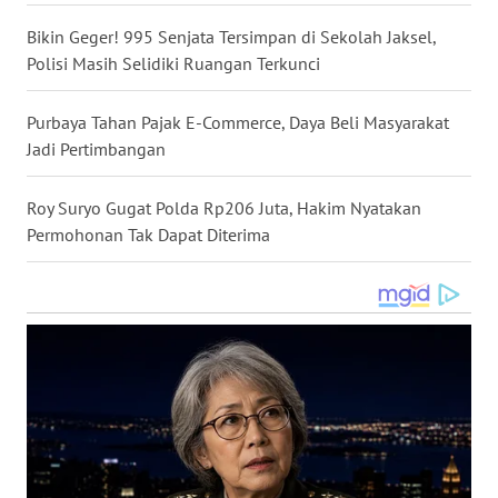
WN
Bikin Geger! 995 Senjata Tersimpan di Sekolah Jaksel,
KALTARA
Polisi Masih Selidiki Ruangan Terkunci
WN
Purbaya Tahan Pajak E-Commerce, Daya Beli Masyarakat
KALSEL
Jadi Pertimbangan
WN
Roy Suryo Gugat Polda Rp206 Juta, Hakim Nyatakan
KALTIM
Permohonan Tak Dapat Diterima
WN
SULSEL
WN
GORONTALO
WN
SULUT