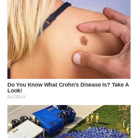
WN
SUMEDANG
WN
CIANJUR
WN
KEPULAUAN
SERIBU
WN
TANGERANG
WN
BINJAI
WN
CIREBON