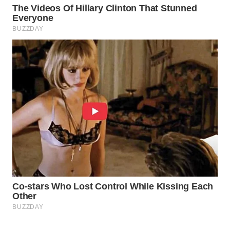
Wahana
Media
Group
WAHANA
NEWS
WAHANA
TANI
WAHANA
ADVOKAT
WAHANA
INFRASTRUKTUR
WAHANA
KONSUMEN