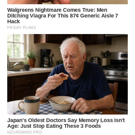
WN
TAPANULI
SELATAN
WN
TANJUNG
LESUNG
WN
KARO
WN
SIMALUNGUN
WN
LABUHANBATU
WN