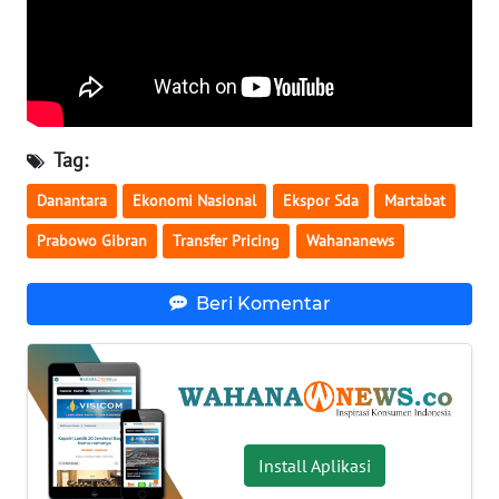
WN
BABEL
WN
SUMBAR
Tag:
WN
Danantara
Ekonomi Nasional
Ekspor Sda
Martabat
SUMSEL
Prabowo Gibran
Transfer Pricing
Wahananews
WN
Beri Komentar
BENGKULU
WN
LAMPUNG
WN
Install Aplikasi
JATENG