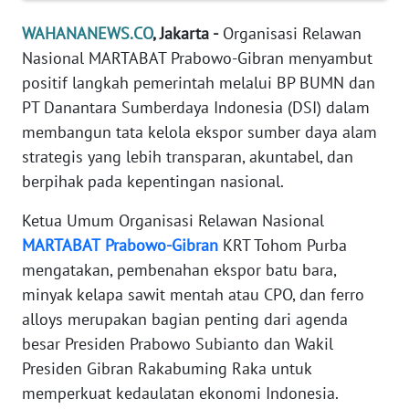
Informasi
WAHANANEWS.CO
, Jakarta -
Organisasi Relawan
INDEKS
Nasional MARTABAT Prabowo-Gibran menyambut
BERITA
positif langkah pemerintah melalui BP BUMN dan
PT Danantara Sumberdaya Indonesia (DSI) dalam
KONTAK
membangun tata kelola ekspor sumber daya alam
KAMI
strategis yang lebih transparan, akuntabel, dan
berpihak pada kepentingan nasional.
INFO
IKLAN
Ketua Umum Organisasi Relawan Nasional
MARTABAT
Prabowo-Gibran
KRT Tohom Purba
TENTANG
mengatakan, pembenahan ekspor batu bara,
KAMI
minyak kelapa sawit mentah atau CPO, dan ferro
alloys merupakan bagian penting dari agenda
PEDOMAN
MEDIA
besar Presiden Prabowo Subianto dan Wakil
SIBER
Presiden Gibran Rakabuming Raka untuk
memperkuat kedaulatan ekonomi Indonesia.
REDAKSI