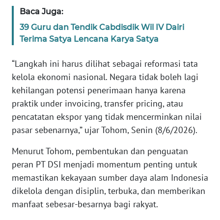
Baca Juga:
KARIR
39 Guru dan Tendik Cabdisdik Wil IV Dairi
Terima Satya Lencana Karya Satya
DISCLAIMER
“Langkah ini harus dilihat sebagai reformasi tata
Wahana
kelola ekonomi nasional. Negara tidak boleh lagi
News
kehilangan potensi penerimaan hanya karena
Regional
praktik under invoicing, transfer pricing, atau
pencatatan ekspor yang tidak mencerminkan nilai
WN
pasar sebenarnya,” ujar Tohom, Senin (8/6/2026).
SUMUT
Menurut Tohom, pembentukan dan penguatan
WN
peran PT DSI menjadi momentum penting untuk
JAKARTA
memastikan kekayaan sumber daya alam Indonesia
dikelola dengan disiplin, terbuka, dan memberikan
WN
JABAR
manfaat sebesar-besarnya bagi rakyat.