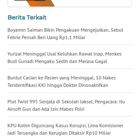
WN
NUSANTARA
Berita Terkait
Boyamin Saiman Bikin Pengakuan Mengejutkan, Sebut
WN
Febrie Pernah Beri Uang Rp1,1 Miliar
JOGJA
Yurizal Meninggal Usai Keluhkan Rawat Inap, Menkes
WN
JATIM
Budi Gunadi Mengaku Sedih dan Merasa Gagal
WN
Buntut Cacian ke Pasien yang Meninggal, 10 Nakes
BALI
Teridentifikasi KKI hingga Dokter Dinonaktifkan
WN
Plot Twist 995 Senjata di Sekolah Jaksel, Pengacara: Itu
KALBAR
Airsoft Gun dan Ada Izin Mabes Polri
WN
KPU Kotim Diguncang Kasus Korupsi, Lima Komisioner
KALTENG
Jadi Tersangka dan Kerugian Ditaksir Rp10 Miliar