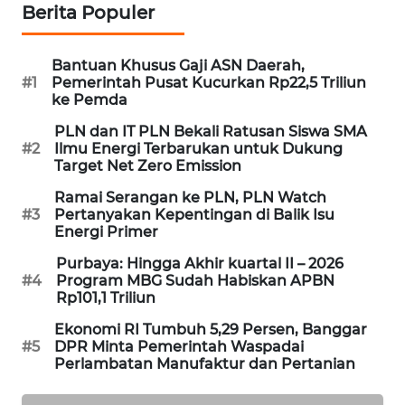
Berita Populer
MAWAKA
ID
Bantuan Khusus Gaji ASN Daerah,
#1
Pemerintah Pusat Kucurkan Rp22,5 Triliun
MARTABAT
ke Pemda
NET
PLN dan IT PLN Bekali Ratusan Siswa SMA
#2
Ilmu Energi Terbarukan untuk Dukung
PLN
Target Net Zero Emission
WATCH
Ramai Serangan ke PLN, PLN Watch
#3
Pertanyakan Kepentingan di Balik Isu
Energi Primer
MKLI
Purbaya: Hingga Akhir kuartal II – 2026
LPKKI
#4
Program MBG Sudah Habiskan APBN
Rp101,1 Triliun
LKKI
Ekonomi RI Tumbuh 5,29 Persen, Banggar
#5
DPR Minta Pemerintah Waspadai
Perlambatan Manufaktur dan Pertanian
KOPEKLIN