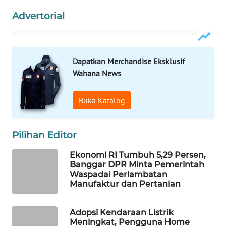
Advertorial
WAHANA
LISTRIK
WAHANA
Dapatkan Merchandise Eksklusif
TRAVEL
Wahana News
WAHANA
Buka Katalog
TV
WAHANANEWS
Pilihan Editor
ID
Ekonomi RI Tumbuh 5,29 Persen,
WAHANANEWS
Banggar DPR Minta Pemerintah
Waspadai Perlambatan
CO ID
Manufaktur dan Pertanian
WAHANANEWS
NET
Adopsi Kendaraan Listrik
Meningkat, Pengguna Home