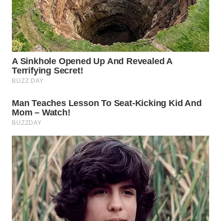
WN
PRIANGAN
TIMUR
WN
SEMARANG
WN
SOLO
WN
BOROBUDUR
WN
MADURA
WN
SURABAYA