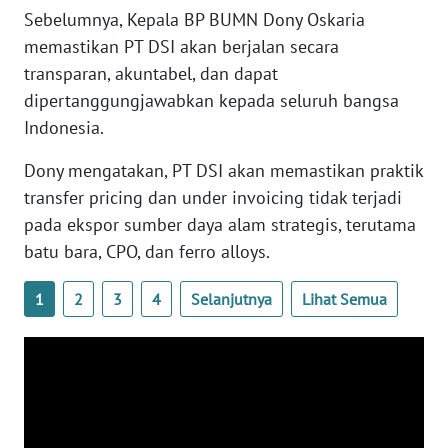
Sebelumnya, Kepala BP BUMN Dony Oskaria
WN
memastikan PT DSI akan berjalan secara
SERAMBI
transparan, akuntabel, dan dapat
dipertanggungjawabkan kepada seluruh bangsa
WN
Indonesia.
JAMBI
Dony mengatakan, PT DSI akan memastikan praktik
WN
transfer pricing dan under invoicing tidak terjadi
SULTRA
pada ekspor sumber daya alam strategis, terutama
batu bara, CPO, dan ferro alloys.
WN
NTB
1
2
3
4
Selanjutnya
Lihat Semua
WN
SULTENG
WN
SULBAR