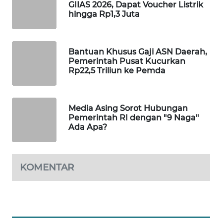
GIIAS 2026, Dapat Voucher Listrik
WAHANA
hingga Rp1,3 Juta
DESA
WISATA
Bantuan Khusus Gaji ASN Daerah,
LAPAK
Pemerintah Pusat Kucurkan
WAHANA
Rp22,5 Triliun ke Pemda
Wahana
Network
Media Asing Sorot Hubungan
Pemerintah RI dengan "9 Naga"
Ada Apa?
KONSUMEN
LISTRIK
MASYARAKAT
KOMENTAR
KELISTRIKAN
WALINKI
ID