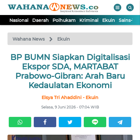
Nasional
Daerah
Polhukam
Kriminal
Ekuin
Sains-Te
WAHANA
Tutup
TV
Wahana News
Ekuin
NASIONAL
BP BUMN Siapkan Digitalisasi
Ekspor SDA, MARTABAT
DAERAH
Prabowo-Gibran: Arah Baru
Kedaulatan Ekonomi
POLHUKAM
Elsya Tri Ahaddini - Ekuin
Selasa, 9 Juni 2026 - 07:04 WIB
KRIMINAL
EKUIN