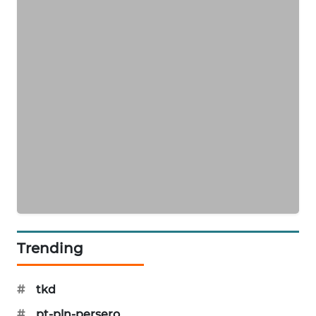
PORTAL
KONSUMEN
FORWAMKI
ALPERKLINAS
FORJASIDA
TAMBANG
NEWS
SITUNGIR
NEWS
Trending
SIDIKALANG
#
tkd
NEWS
#
pt-pln-persero