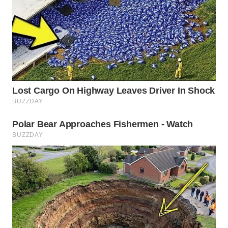
WN
INDRAMAYU
WN
KUNINGAN
WN
MAJALENGKA
WN
SUBANG
WN
SUKABUMI
WN
PURWAKARTA