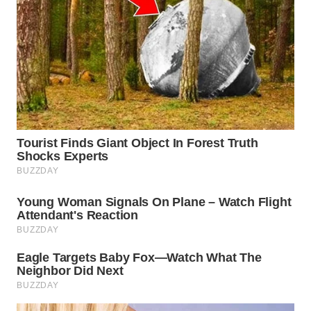
WN
BOGOR
WN
DEPOK
WN
TAPANULI
UTARA
WN
SAMOSIR
WN
PADANG
LAWAS