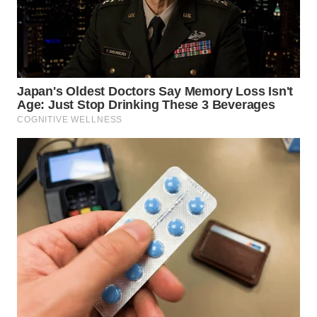
WN
MALUKU
WN
MALUT
WN
DAIRI
WN
DANAU
TOBA
WN
NIAS
WN
LANGKAT