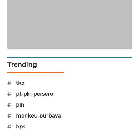
SIBARAGAS
NEWS
METRO
SIANTAR
NEWS
METRO
Trending
MEDAN
NEWS
#
tkd
METRO
#
pt-pln-persero
JAKARTA
NEWS
#
pln
#
menkeu-purbaya
KRT
#
bps
NEWS