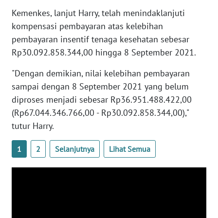
WN
Kemenkes, lanjut Harry, telah menindaklanjuti
BANTEN
kompensasi pembayaran atas kelebihan
pembayaran insentif tenaga kesehatan sebesar
WN
Rp30.092.858.344,00 hingga 8 September 2021.
NTT
"Dengan demikian, nilai kelebihan pembayaran
WN
sampai dengan 8 September 2021 yang belum
KEPRI
diproses menjadi sebesar Rp36.951.488.422,00
(Rp67.044.346.766,00 - Rp30.092.858.344,00),"
WN
tutur Harry.
PAPUA
1
2
Selanjutnya
Lihat Semua
WN
PAPUA
BARAT
WN
RIAU