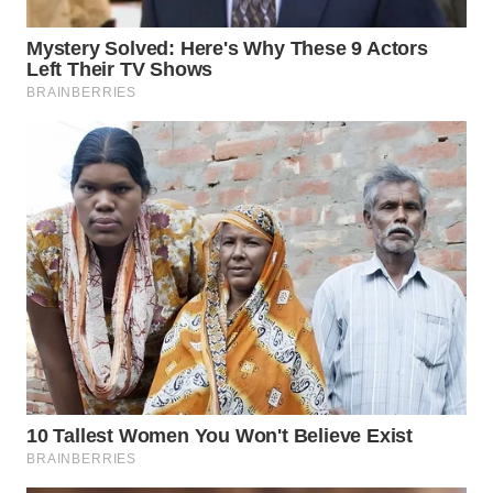
WN
SUMEDANG
WN
CIANJUR
WN
KEPULAUAN
SERIBU
WN
TANGERANG
WN
BINJAI
WN
CIREBON