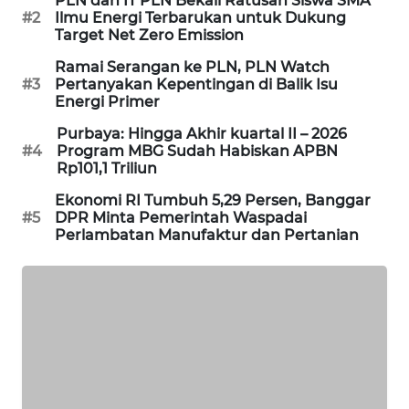
PLN dan IT PLN Bekali Ratusan Siswa SMA
#2
Ilmu Energi Terbarukan untuk Dukung
PORTAL
Target Net Zero Emission
KONSUMEN
Ramai Serangan ke PLN, PLN Watch
#3
Pertanyakan Kepentingan di Balik Isu
FORWAMKI
Energi Primer
Purbaya: Hingga Akhir kuartal II – 2026
ALPERKLINAS
#4
Program MBG Sudah Habiskan APBN
Rp101,1 Triliun
FORJASIDA
Ekonomi RI Tumbuh 5,29 Persen, Banggar
#5
DPR Minta Pemerintah Waspadai
TAMBANG
Perlambatan Manufaktur dan Pertanian
NEWS
SITUNGIR
NEWS
SIDIKALANG
NEWS