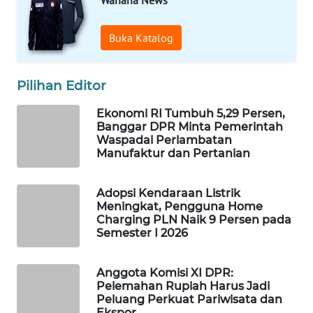
WAHANA
SPORT
Buka Katalog
WAHANA
Pilihan Editor
UMKM
Ekonomi RI Tumbuh 5,29 Persen,
WAHANA
Banggar DPR Minta Pemerintah
SELEB
Waspadai Perlambatan
Manufaktur dan Pertanian
WAHANA
PERSONA
Adopsi Kendaraan Listrik
Meningkat, Pengguna Home
Charging PLN Naik 9 Persen pada
WAHANA
Semester I 2026
OTOMOTIF
Anggota Komisi XI DPR:
WAHANA
Pelemahan Rupiah Harus Jadi
HEALTH
Peluang Perkuat Pariwisata dan
Ekspor