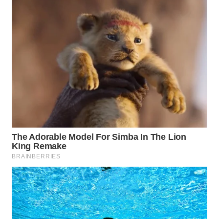
WN
INDRAMAYU
WN
KUNINGAN
WN
MAJALENGKA
WN
SUBANG
WN
SUKABUMI
WN
PURWAKARTA