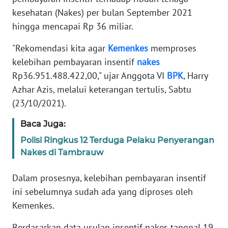
Informasi
kesehatan (Nakes) per bulan September 2021
hingga mencapai Rp 36 miliar.
INDEKS
BERITA
"Rekomendasi kita agar
Kemenkes
memproses
kelebihan pembayaran insentif
nakes
KONTAK
KAMI
Rp36.951.488.422,00," ujar Anggota VI
BPK
, Harry
Azhar Azis, melalui keterangan tertulis, Sabtu
INFO
(23/10/2021).
IKLAN
Baca Juga:
TENTANG
Polisi Ringkus 12 Terduga Pelaku Penyerangan
KAMI
Nakes di Tambrauw
PEDOMAN
Dalam prosesnya, kelebihan pembayaran insentif
MEDIA
ini sebelumnya sudah ada yang diproses oleh
SIBER
Kemenkes.
REDAKSI
Berdasarkan data usulan insentif nakes tanggal 19