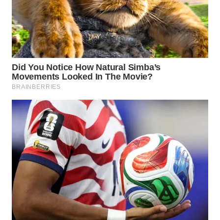
WN
KALTARA
WN
KALSEL
WN
KALTIM
WN
SULSEL
WN
GORONTALO
WN
SULUT