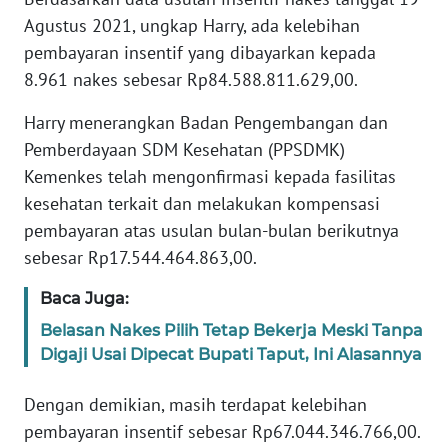
Agustus 2021, ungkap Harry, ada kelebihan
KARIR
pembayaran insentif yang dibayarkan kepada
8.961 nakes sebesar Rp84.588.811.629,00.
DISCLAIMER
Harry menerangkan Badan Pengembangan dan
Pemberdayaan SDM Kesehatan (PPSDMK)
Wahana
News
Kemenkes telah mengonfirmasi kepada fasilitas
Regional
kesehatan terkait dan melakukan kompensasi
pembayaran atas usulan bulan-bulan berikutnya
WN
sebesar Rp17.544.464.863,00.
SUMUT
Baca Juga:
WN
Belasan Nakes Pilih Tetap Bekerja Meski Tanpa
JAKARTA
Digaji Usai Dipecat Bupati Taput, Ini Alasannya
WN
Dengan demikian, masih terdapat kelebihan
JABAR
pembayaran insentif sebesar Rp67.044.346.766,00.