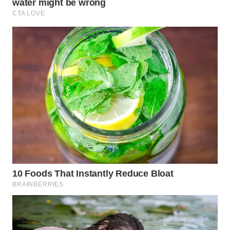
Wahana
Media
Group
WAHANA
NEWS
WAHANA
TANI
WAHANA
ADVOKAT
WAHANA
INFRASTRUKTUR
WAHANA
KONSUMEN