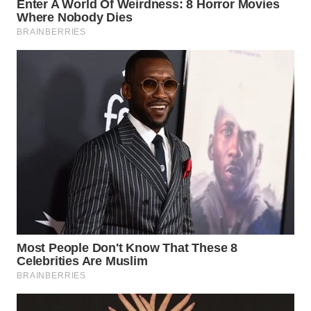
WN
TAPANULI
SELATAN
WN
TANJUNG
LESUNG
WN
KARO
WN
SIMALUNGUN
WN
LABUHANBATU
WN