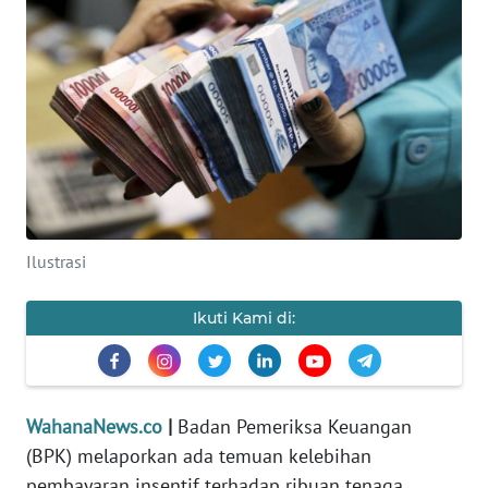
SAINS-TEKNO
KESEHATAN
INTERNASIONAL
SERBA-SERBI
PENDIDIKAN
Ilustrasi
OLAHRAGA
Ikuti Kami di:
OPINI
WahanaNews.co
|
Badan Pemeriksa Keuangan
EDITORIAL
(BPK) melaporkan ada temuan kelebihan
pembayaran insentif terhadap ribuan tenaga