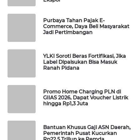
WAHANA
DESA
WISATA
Purbaya Tahan Pajak E-
Commerce, Daya Beli Masyarakat
Jadi Pertimbangan
LAPAK
WAHANA
YLKI Soroti Beras Fortifikasi, Jika
Wahana
Label Dipalsukan Bisa Masuk
Network
Ranah Pidana
KONSUMEN
LISTRIK
Promo Home Charging PLN di
GIIAS 2026, Dapat Voucher Listrik
hingga Rp1,3 Juta
MASYARAKAT
KELISTRIKAN
Bantuan Khusus Gaji ASN Daerah,
WALINKI
Pemerintah Pusat Kucurkan
ID
Rp22,5 Triliun ke Pemda