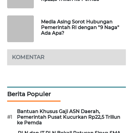
MAWAKA
ID
Media Asing Sorot Hubungan
Pemerintah RI dengan "9 Naga"
MARTABAT
Ada Apa?
NET
PLN
KOMENTAR
WATCH
MKLI
LPKKI
Berita Populer
LKKI
Bantuan Khusus Gaji ASN Daerah,
#1
Pemerintah Pusat Kucurkan Rp22,5 Triliun
ke Pemda
KOPEKLIN