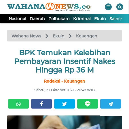
Nasional
Daerah
Polhukam
Kriminal
Ekuin
Sains-Te
WAHANA
Tutup
TV
Wahana News
Ekuin
Keuangan
NASIONAL
BPK Temukan Kelebihan
Pembayaran Insentif Nakes
DAERAH
Hingga Rp 36 M
Redaksi - Keuangan
POLHUKAM
Sabtu, 23 Oktober 2021 - 20:47 WIB
KRIMINAL
EKUIN