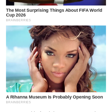
WN
MALUKU
WN
MALUT
WN
DAIRI
WN
DANAU
TOBA
WN
NIAS
WN
LANGKAT