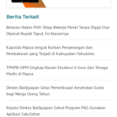
WN
BABEL
Berita Terkait
Belasan Nakes Pilih Tetap Bekerja Meski Tanpa Digaji Usai
WN
SUMBAR
Dipecat Bupati Taput, Ini Alasannya
WN
Kapolda Papua Jenguk Korban Penyerangan dan
SUMSEL
Pembakaran yang Terjadi di Kabupaten Yahukimo
WN
TPNPB-OPM Ungkap Alasan Eksekusi 6 Guru dan Tenaga
BENGKULU
Medis di Papua
WN
Dinkes Balikpapan Gelar Pemeriksaan Kesehatan Gratis
LAMPUNG
bagi Warga Ulang Tahun
WN
Kepala Dinkes Balikpapan Sebut Program PKG Gunakan
JATENG
Aplikasi SatuSehat