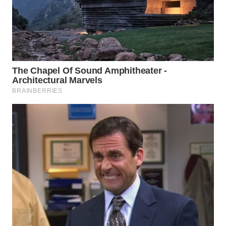
WN
BOGOR
WN
DEPOK
WN
TAPANULI
UTARA
WN
SAMOSIR
WN
PADANG
LAWAS