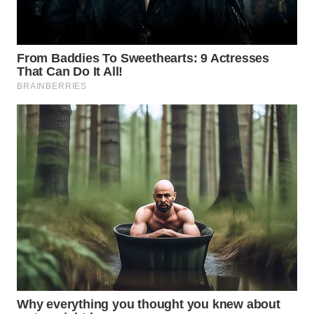
WN
NATUNA
WN
BINTAN
WN
MANDALIKA
WN
LIKUPANG
WN
LABUANBAJO
WN
BORNEO