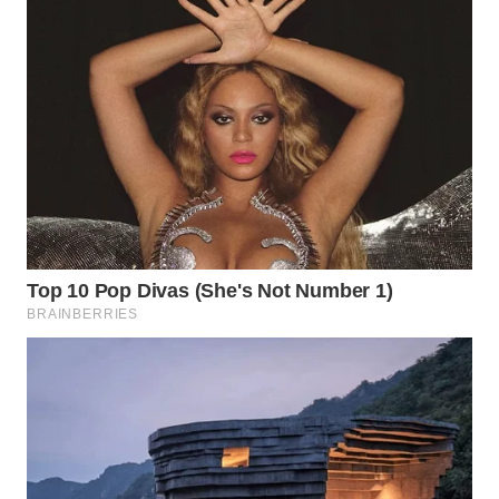
TAPANULI
TENGAH
WN DELI
SERDANG
WN
TEBING
TINGGI
WN
PAKPAK
WN
KARAWANG
WN
BEKASI