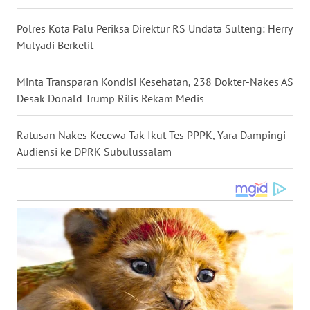
WN
Polres Kota Palu Periksa Direktur RS Undata Sulteng: Herry
NUSANTARA
Mulyadi Berkelit
WN
Minta Transparan Kondisi Kesehatan, 238 Dokter-Nakes AS
JOGJA
Desak Donald Trump Rilis Rekam Medis
WN
Ratusan Nakes Kecewa Tak Ikut Tes PPPK, Yara Dampingi
JATIM
Audiensi ke DPRK Subulussalam
WN
BALI
WN
KALBAR
WN
KALTENG