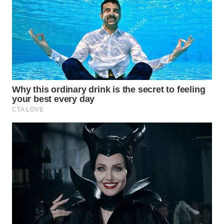
WN
PRIANGAN
TIMUR
WN
SEMARANG
WN
SOLO
WN
BOROBUDUR
WN
MADURA
WN
SURABAYA