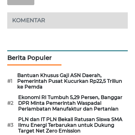
MAWAKA
ID
KOMENTAR
MARTABAT
NET
PLN
Berita Populer
WATCH
Bantuan Khusus Gaji ASN Daerah,
MKLI
#1
Pemerintah Pusat Kucurkan Rp22,5 Triliun
ke Pemda
LPKKI
Ekonomi RI Tumbuh 5,29 Persen, Banggar
#2
DPR Minta Pemerintah Waspadai
Perlambatan Manufaktur dan Pertanian
LKKI
PLN dan IT PLN Bekali Ratusan Siswa SMA
KOPEKLIN
#3
Ilmu Energi Terbarukan untuk Dukung
Target Net Zero Emission