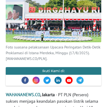
SAINS-TEKNO
KESEHATAN
INTERNASIONAL
SERBA-SERBI
Foto suasana pelaksanaan Upacara Peringatan Detik-Detik
Proklamasi di Istana Merdeka, Minggu (17/8/2025).
PENDIDIKAN
[WAHANANEWS.CO/PLN].
OLAHRAGA
Ikuti Kami di:
OPINI
WAHANANEWS.CO
, Jakarta
- PT PLN (Persero)
EDITORIAL
sukses menjaga keandalan pasokan listrik selama