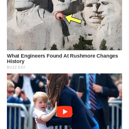
Wahana
Media
Group
WAHANA
NEWS
WAHANA
TANI
WAHANA
ADVOKAT
WAHANA
INFRASTRUKTUR
WAHANA
KONSUMEN