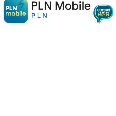
WAHANA MEDIA GROUP
|
|
|
WAHANA NEWS co
WAHANA TANI
WAHANA ADVOKAT
|
|
WAHANA INFRASTRUKTUR
WAHANA KONSUMEN
|
|
|
WAHANA LISTRIK
WAHANA TRAVEL
WAHANA TV
|
|
|
WAHANANEWS id
WAHANANEWS CO ID
WAHANANEWS NET