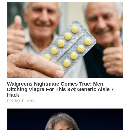
WN
MALUKU
WN
MALUT
WN
DAIRI
WN
DANAU
TOBA
WN
NIAS
WN
LANGKAT