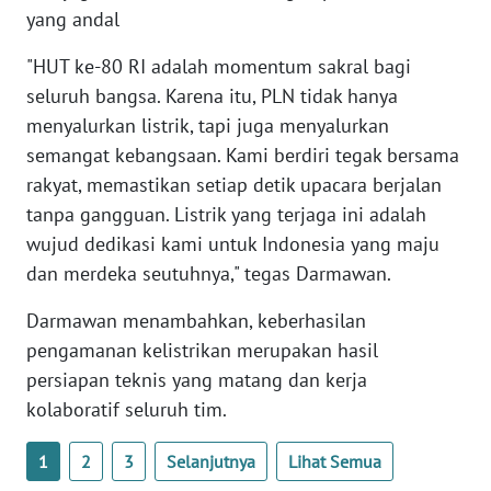
yang andal
WN
SERAMBI
"HUT ke-80 RI adalah momentum sakral bagi
seluruh bangsa. Karena itu, PLN tidak hanya
WN
menyalurkan listrik, tapi juga menyalurkan
JAMBI
semangat kebangsaan. Kami berdiri tegak bersama
rakyat, memastikan setiap detik upacara berjalan
WN
tanpa gangguan. Listrik yang terjaga ini adalah
SULTRA
wujud dedikasi kami untuk Indonesia yang maju
dan merdeka seutuhnya," tegas Darmawan.
WN
NTB
Darmawan menambahkan, keberhasilan
pengamanan kelistrikan merupakan hasil
WN
persiapan teknis yang matang dan kerja
SULTENG
kolaboratif seluruh tim.
WN
1
2
3
Selanjutnya
Lihat Semua
SULBAR