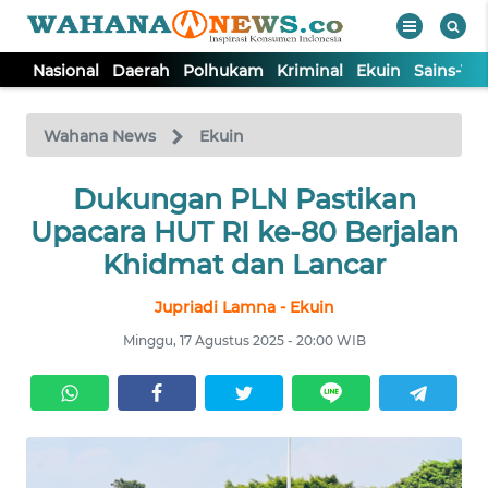
Nasional
Daerah
Polhukam
Kriminal
Ekuin
Sains-Te
WAHANA
Tutup
TV
Wahana News
Ekuin
NASIONAL
Dukungan PLN Pastikan
Upacara HUT RI ke-80 Berjalan
DAERAH
Khidmat dan Lancar
Jupriadi Lamna - Ekuin
POLHUKAM
Minggu, 17 Agustus 2025 - 20:00 WIB
KRIMINAL
EKUIN