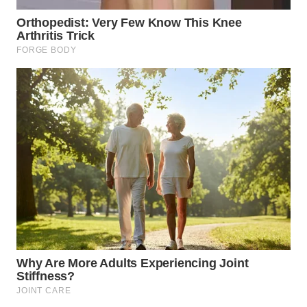
WN
BOGOR
WN
DEPOK
WN
TAPANULI
UTARA
WN
SAMOSIR
WN
PADANG
LAWAS