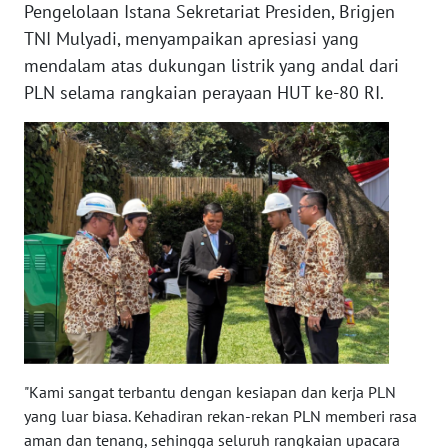
Pengelolaan Istana Sekretariat Presiden, Brigjen
TNI Mulyadi, menyampaikan apresiasi yang
KARIR
mendalam atas dukungan listrik yang andal dari
PLN selama rangkaian perayaan HUT ke-80 RI.
DISCLAIMER
Wahana
News
Regional
WN
SUMUT
WN
JAKARTA
WN
"Kami sangat terbantu dengan kesiapan dan kerja PLN
JABAR
yang luar biasa. Kehadiran rekan-rekan PLN memberi rasa
aman dan tenang, sehingga seluruh rangkaian upacara