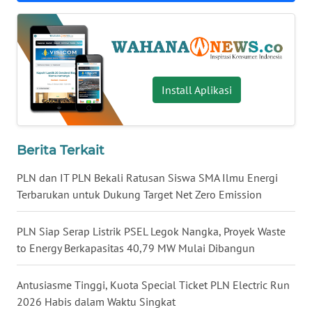
WN
NUSANTARA
WN
JOGJA
Install Aplikasi
WN
JATIM
Berita Terkait
WN
PLN dan IT PLN Bekali Ratusan Siswa SMA Ilmu Energi
BALI
Terbarukan untuk Dukung Target Net Zero Emission
WN
PLN Siap Serap Listrik PSEL Legok Nangka, Proyek Waste
KALBAR
to Energy Berkapasitas 40,79 MW Mulai Dibangun
WN
Antusiasme Tinggi, Kuota Special Ticket PLN Electric Run
KALTENG
2026 Habis dalam Waktu Singkat