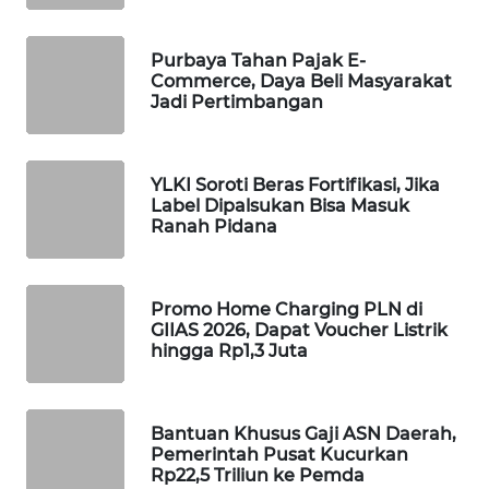
WAHANA
DESA
Purbaya Tahan Pajak E-
WISATA
Commerce, Daya Beli Masyarakat
Jadi Pertimbangan
LAPAK
WAHANA
YLKI Soroti Beras Fortifikasi, Jika
Label Dipalsukan Bisa Masuk
Wahana
Ranah Pidana
Network
KONSUMEN
LISTRIK
Promo Home Charging PLN di
GIIAS 2026, Dapat Voucher Listrik
hingga Rp1,3 Juta
MASYARAKAT
KELISTRIKAN
Bantuan Khusus Gaji ASN Daerah,
WALINKI
Pemerintah Pusat Kucurkan
ID
Rp22,5 Triliun ke Pemda