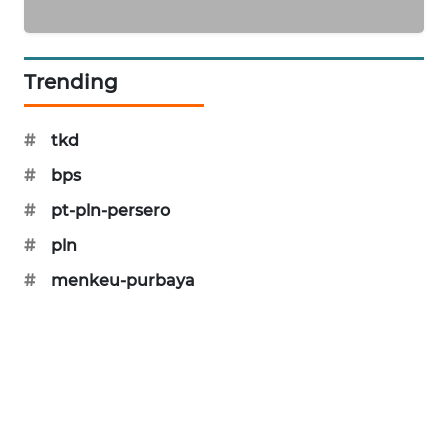
SIBARAGAS
NEWS
Trending
METRO
SIANTAR
#
tkd
NEWS
#
bps
METRO
#
pt-pln-persero
MEDAN
NEWS
#
pln
#
menkeu-purbaya
METRO
JAKARTA
NEWS
KRT
NEWS