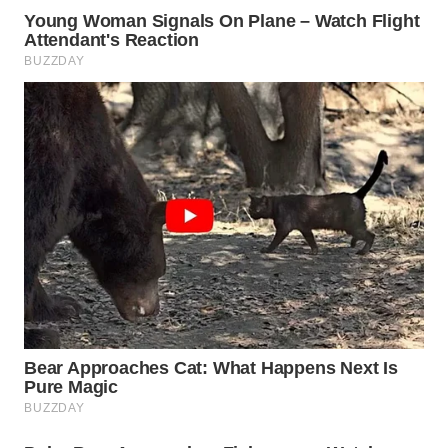
WN
SUMEDANG
WN
CIANJUR
WN
KEPULAUAN
SERIBU
WN
TANGERANG
WN
BINJAI
WN
CIREBON