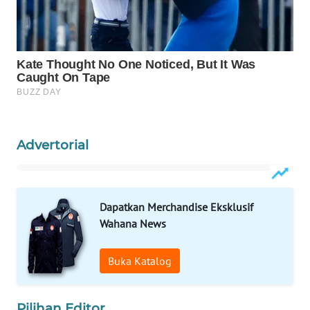
WAHANA
LISTRIK
WAHANA
TRAVEL
WAHANA
TV
Advertorial
WAHANANEWS
ID
Dapatkan Merchandise Eksklusif
Wahana News
WAHANANEWS
CO ID
Buka Katalog
WAHANANEWS
NET
Pilihan Editor