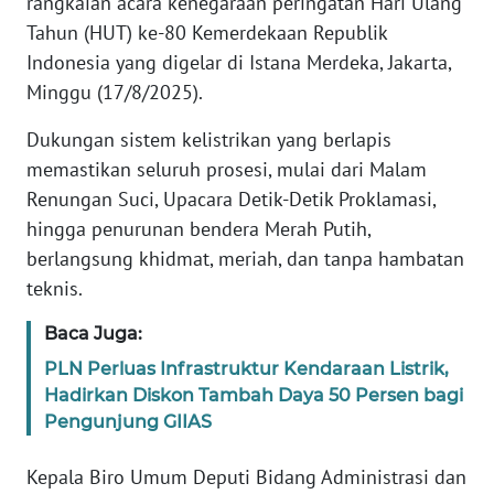
rangkaian acara kenegaraan peringatan Hari Ulang
Informasi
Tahun (HUT) ke-80 Kemerdekaan Republik
INDEKS
Indonesia yang digelar di Istana Merdeka, Jakarta,
BERITA
Minggu (17/8/2025).
Dukungan sistem kelistrikan yang berlapis
KONTAK
KAMI
memastikan seluruh prosesi, mulai dari Malam
Renungan Suci, Upacara Detik-Detik Proklamasi,
INFO
hingga penurunan bendera Merah Putih,
IKLAN
berlangsung khidmat, meriah, dan tanpa hambatan
teknis.
TENTANG
KAMI
Baca Juga:
PLN Perluas Infrastruktur Kendaraan Listrik,
PEDOMAN
Hadirkan Diskon Tambah Daya 50 Persen bagi
MEDIA
Pengunjung GIIAS
SIBER
Kepala Biro Umum Deputi Bidang Administrasi dan
REDAKSI