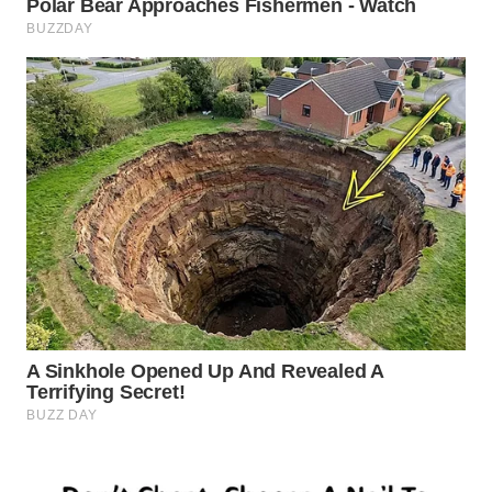
WN
INDRAMAYU
WN
KUNINGAN
WN
MAJALENGKA
WN
SUBANG
WN
SUKABUMI
WN
PURWAKARTA