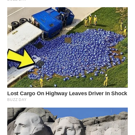
WN
NATUNA
WN
BINTAN
WN
MANDALIKA
WN
LIKUPANG
WN
LABUANBAJO
WN
BORNEO