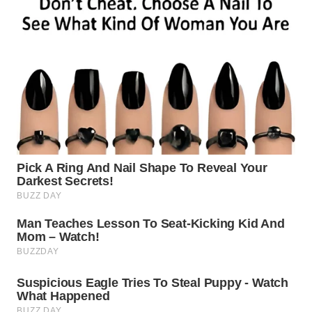
WN
PRIANGAN
TIMUR
WN
SEMARANG
WN
SOLO
WN
BOROBUDUR
WN
MADURA
WN
SURABAYA