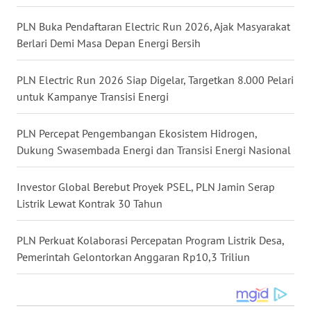
WN
PLN Buka Pendaftaran Electric Run 2026, Ajak Masyarakat
KALTARA
Berlari Demi Masa Depan Energi Bersih
WN
PLN Electric Run 2026 Siap Digelar, Targetkan 8.000 Pelari
KALSEL
untuk Kampanye Transisi Energi
WN
KALTIM
PLN Percepat Pengembangan Ekosistem Hidrogen,
Dukung Swasembada Energi dan Transisi Energi Nasional
WN
SULSEL
Investor Global Berebut Proyek PSEL, PLN Jamin Serap
Listrik Lewat Kontrak 30 Tahun
WN
GORONTALO
PLN Perkuat Kolaborasi Percepatan Program Listrik Desa,
Pemerintah Gelontorkan Anggaran Rp10,3 Triliun
WN
SULUT