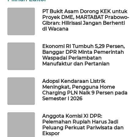
WAHANA
PT Bukit Asam Dorong KEK untuk
SPORT
Proyek DME, MARTABAT Prabowo-
Gibran: Hilirisasi Jangan Berhenti
di Wacana
WAHANA
UMKM
Ekonomi RI Tumbuh 5,29 Persen,
Banggar DPR Minta Pemerintah
WAHANA
Waspadai Perlambatan
SELEB
Manufaktur dan Pertanian
WAHANA
Adopsi Kendaraan Listrik
PERSONA
Meningkat, Pengguna Home
Charging PLN Naik 9 Persen pada
WAHANA
Semester I 2026
OTOMOTIF
Anggota Komisi XI DPR:
WAHANA
Pelemahan Rupiah Harus Jadi
HEALTH
Peluang Perkuat Pariwisata dan
Ekspor