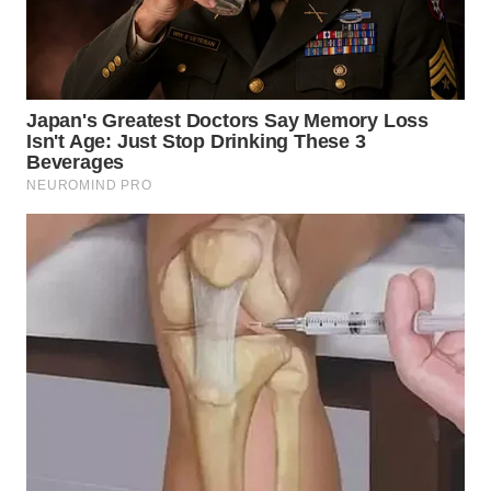
TAPANULI
TENGAH
WN DELI
SERDANG
WN
TEBING
TINGGI
WN
PAKPAK
WN
KARAWANG
WN
BEKASI