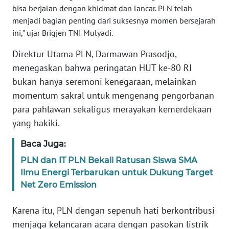
bisa berjalan dengan khidmat dan lancar. PLN telah
WN
BANTEN
menjadi bagian penting dari suksesnya momen bersejarah
ini," ujar Brigjen TNI Mulyadi.
WN
Direktur Utama PLN, Darmawan Prasodjo,
NTT
menegaskan bahwa peringatan HUT ke-80 RI
bukan hanya seremoni kenegaraan, melainkan
WN
momentum sakral untuk mengenang pengorbanan
KEPRI
para pahlawan sekaligus merayakan kemerdekaan
WN
yang hakiki.
PAPUA
Baca Juga:
WN
PLN dan IT PLN Bekali Ratusan Siswa SMA
PAPUA
Ilmu Energi Terbarukan untuk Dukung Target
BARAT
Net Zero Emission
WN
Karena itu, PLN dengan sepenuh hati berkontribusi
RIAU
menjaga kelancaran acara dengan pasokan listrik