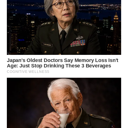
WN
TAPANULI
SELATAN
WN
TANJUNG
LESUNG
WN
KARO
WN
SIMALUNGUN
WN
LABUHANBATU
WN