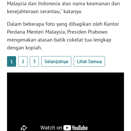
Malaysia dan Indonesia atas nama keamanan dan
WN
kesejahteraan serantau," katanya.
SERAMBI
Dalam beberapa foto yang dibagikan oleh Kantor
Perdana Menteri Malaysia, Presiden Prabowo
WN
JAMBI
mengenakan atasan batik cokelat tua lengkap
dengan kopiah.
WN
SULTRA
1
2
3
Selanjutnya
Lihat Semua
WN
NTB
WN
SULTENG
WN
SULBAR