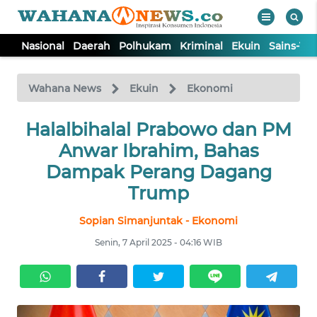
Nasional
Daerah
Polhukam
Kriminal
Ekuin
Sains-Te
WAHANA
Tutup
TV
Wahana News
Ekuin
Ekonomi
NASIONAL
Halalbihalal Prabowo dan PM
Anwar Ibrahim, Bahas
DAERAH
Dampak Perang Dagang
Trump
POLHUKAM
Sopian Simanjuntak - Ekonomi
Senin, 7 April 2025 - 04:16 WIB
KRIMINAL
EKUIN