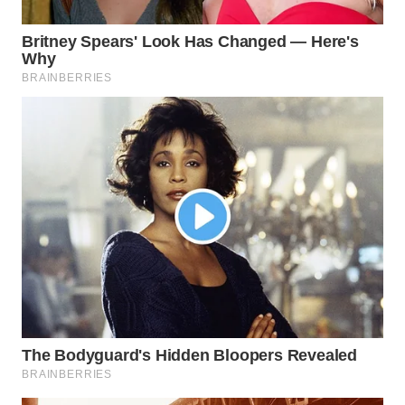
WN
INDRAMAYU
WN
KUNINGAN
WN
MAJALENGKA
WN
SUBANG
WN
SUKABUMI
WN
PURWAKARTA