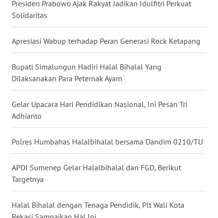
Presiden Prabowo Ajak Rakyat Jadikan Idulfitri Perkuat
WN
Solidaritas
NUSANTARA
Apresiasi Wabup terhadap Peran Generasi Rock Ketapang
WN
JOGJA
Bupati Simalungun Hadiri Halal Bihalal Yang
Dilaksanakan Para Peternak Ayam
WN
JATIM
Gelar Upacara Hari Pendidikan Nasional, Ini Pesan Tri
Adhianto
WN
BALI
Polres Humbahas Halalbihalal bersama Dandim 0210/TU
WN
KALBAR
APDI Sumenep Gelar Halalbihalal dan FGD, Berikut
Targetnya
WN
KALTENG
Halal Bihalal dengan Tenaga Pendidik, Plt Wali Kota
Bekasi Sampaikan Hal Ini