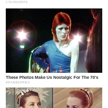
WN
MALUKU
WN
MALUT
WN
DAIRI
WN
DANAU
TOBA
WN
NIAS
WN
LANGKAT