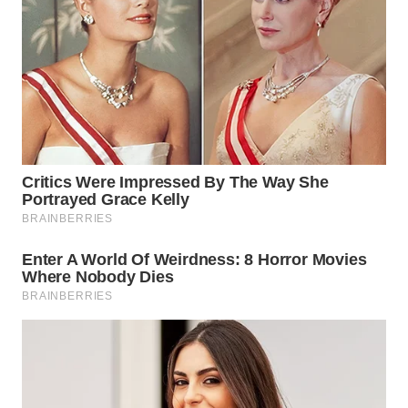
WN
TAPANULI
SELATAN
WN
TANJUNG
LESUNG
WN
KARO
WN
SIMALUNGUN
WN
LABUHANBATU
WN