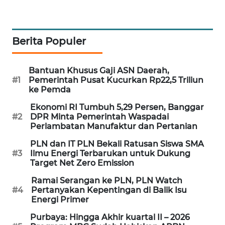
MAWAKA
ID
Berita Populer
MARTABAT
NET
Bantuan Khusus Gaji ASN Daerah,
#1
Pemerintah Pusat Kucurkan Rp22,5 Triliun
ke Pemda
PLN
WATCH
Ekonomi RI Tumbuh 5,29 Persen, Banggar
#2
DPR Minta Pemerintah Waspadai
Perlambatan Manufaktur dan Pertanian
MKLI
PLN dan IT PLN Bekali Ratusan Siswa SMA
#3
Ilmu Energi Terbarukan untuk Dukung
LPKKI
Target Net Zero Emission
Ramai Serangan ke PLN, PLN Watch
LKKI
#4
Pertanyakan Kepentingan di Balik Isu
Energi Primer
KOPEKLIN
Purbaya: Hingga Akhir kuartal II – 2026