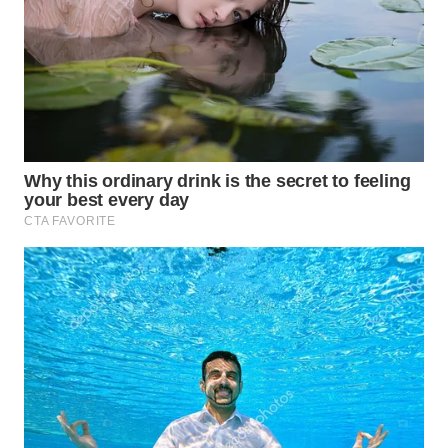
WN
NATUNA
WN
BINTAN
WN
MANDALIKA
WN
LIKUPANG
WN
LABUANBAJO
WN
BORNEO