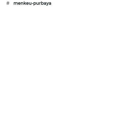
#
menkeu-purbaya
SIBARAGAS
NEWS
METRO
SIANTAR
NEWS
METRO
MEDAN
NEWS
METRO
JAKARTA
NEWS
KRT
NEWS