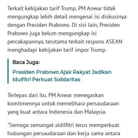
WN
Terkait kebijakan tarif Trump, PM Anwar tidak
BANTEN
mengungkap lebih detail mengenai isi diskusinya
dengan Presiden Prabowo. Di sisi lain, Presiden
WN
Prabowo juga belum mengungkap isi
NTT
percakapannya, terutama terkait respons ASEAN
menghadapi kebijakan tarif impor Trump.
WN
KEPRI
Baca Juga:
Presiden Prabowo Ajak Rakyat Jadikan
WN
Idulfitri Perkuat Solidaritas
PAPUA
Terlepas dari itu, PM Anwar menegaskan
WN
PAPUA
komitmennya untuk memelihara persaudaraan
BARAT
yang kuat antara Indonesia dan Malaysia.
"Semoga semangat aidilfitri terus memperkuat
WN
RIAU
hubungan persaudaraan dan kerja sama antara