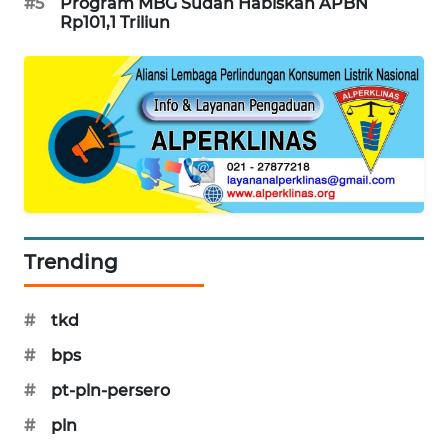
#5
Program MBG Sudah Habiskan APBN
PORTAL
Rp101,1 Triliun
KONSUMEN
FORWAMKI
ALPERKLINAS
FORJASIDA
TAMBANG
Trending
NEWS
#
tkd
SITUNGIR
NEWS
#
bps
#
pt-pln-persero
SIDIKALANG
NEWS
#
pln