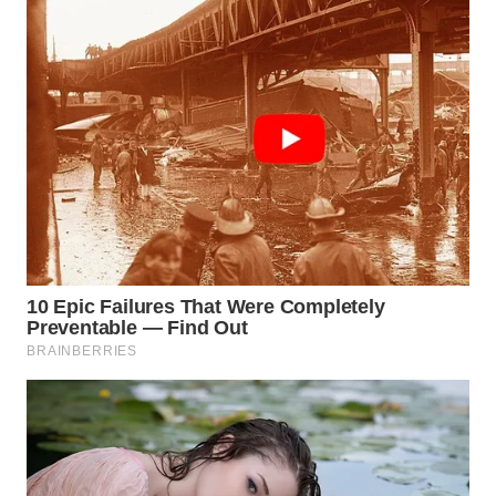
WN
PRIANGAN
TIMUR
WN
SEMARANG
WN
SOLO
WN
BOROBUDUR
WN
MADURA
WN
SURABAYA