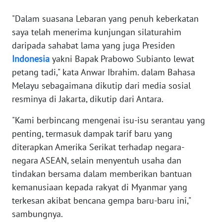
"Dalam suasana Lebaran yang penuh keberkatan
KARIR
saya telah menerima kunjungan silaturahim
daripada sahabat lama yang juga Presiden
DISCLAIMER
Indonesia
yakni Bapak Prabowo Subianto lewat
petang tadi," kata Anwar Ibrahim. dalam Bahasa
Wahana
News
Melayu sebagaimana dikutip dari media sosial
Regional
resminya di Jakarta, dikutip dari Antara.
"Kami berbincang mengenai isu-isu serantau yang
WN
SUMUT
penting, termasuk dampak tarif baru yang
diterapkan Amerika Serikat terhadap negara-
WN
negara ASEAN, selain menyentuh usaha dan
JAKARTA
tindakan bersama dalam memberikan bantuan
kemanusiaan kepada rakyat di Myanmar yang
WN
terkesan akibat bencana gempa baru-baru ini,"
JABAR
sambungnya.