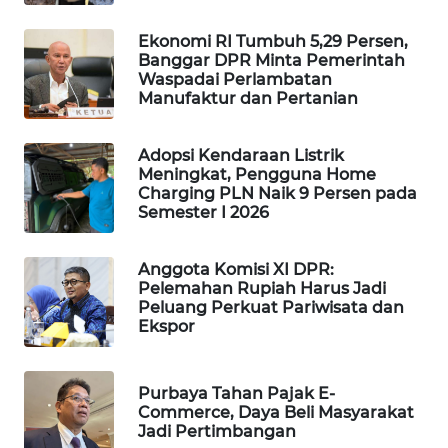
WAHANA
Ekonomi RI Tumbuh 5,29 Persen,
SPORT
Banggar DPR Minta Pemerintah
Waspadai Perlambatan
Manufaktur dan Pertanian
WAHANA
UMKM
Adopsi Kendaraan Listrik
WAHANA
Meningkat, Pengguna Home
Charging PLN Naik 9 Persen pada
SELEB
Semester I 2026
WAHANA
PERSONA
Anggota Komisi XI DPR:
Pelemahan Rupiah Harus Jadi
Peluang Perkuat Pariwisata dan
WAHANA
Ekspor
OTOMOTIF
Purbaya Tahan Pajak E-
WAHANA
Commerce, Daya Beli Masyarakat
HEALTH
Jadi Pertimbangan