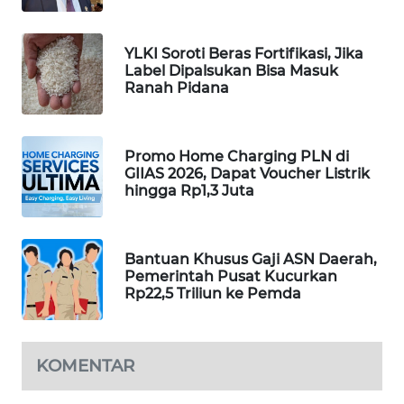
WAHANA
DESA
YLKI Soroti Beras Fortifikasi, Jika
WISATA
Label Dipalsukan Bisa Masuk
Ranah Pidana
LAPAK
WAHANA
Promo Home Charging PLN di
Wahana
GIIAS 2026, Dapat Voucher Listrik
Network
hingga Rp1,3 Juta
KONSUMEN
LISTRIK
Bantuan Khusus Gaji ASN Daerah,
Pemerintah Pusat Kucurkan
Rp22,5 Triliun ke Pemda
MASYARAKAT
KELISTRIKAN
KOMENTAR
WALINKI
ID