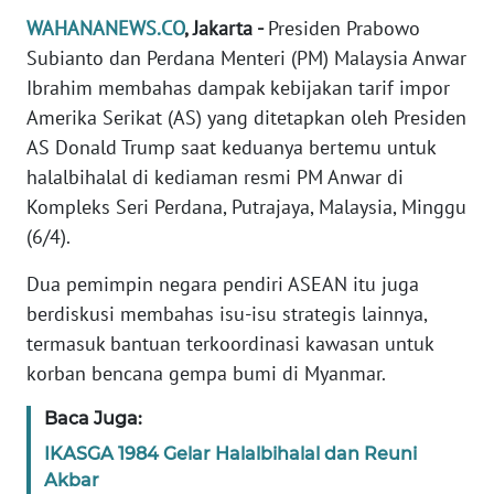
Informasi
WAHANANEWS.CO
, Jakarta -
Presiden Prabowo
Subianto dan Perdana Menteri (PM) Malaysia Anwar
INDEKS
BERITA
Ibrahim membahas dampak kebijakan tarif impor
Amerika Serikat (AS) yang ditetapkan oleh Presiden
KONTAK
AS Donald Trump saat keduanya bertemu untuk
KAMI
halalbihalal di kediaman resmi PM Anwar di
Kompleks Seri Perdana, Putrajaya, Malaysia, Minggu
INFO
(6/4).
IKLAN
Dua pemimpin negara pendiri ASEAN itu juga
TENTANG
berdiskusi membahas isu-isu strategis lainnya,
KAMI
termasuk bantuan terkoordinasi kawasan untuk
korban bencana gempa bumi di Myanmar.
PEDOMAN
MEDIA
Baca Juga:
SIBER
IKASGA 1984 Gelar Halalbihalal dan Reuni
Akbar
REDAKSI