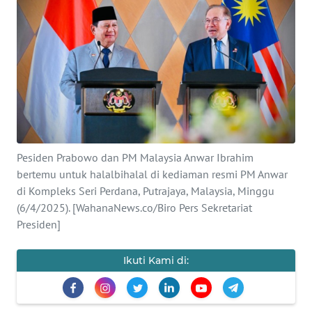
SAINS-TEKNO
KESEHATAN
INTERNASIONAL
SERBA-SERBI
Pesiden Prabowo dan PM Malaysia Anwar Ibrahim
PENDIDIKAN
bertemu untuk halalbihalal di kediaman resmi PM Anwar
di Kompleks Seri Perdana, Putrajaya, Malaysia, Minggu
OLAHRAGA
(6/4/2025). [WahanaNews.co/Biro Pers Sekretariat
Presiden]
OPINI
Ikuti Kami di:
EDITORIAL