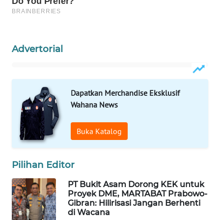
WAHANA
LISTRIK
Advertorial
WAHANA
TRAVEL
WAHANA
Dapatkan Merchandise Eksklusif
TV
Wahana News
WAHANANEWS
Buka Katalog
ID
WAHANANEWS
Pilihan Editor
CO ID
PT Bukit Asam Dorong KEK untuk
Proyek DME, MARTABAT Prabowo-
WAHANANEWS
Gibran: Hilirisasi Jangan Berhenti
NET
di Wacana