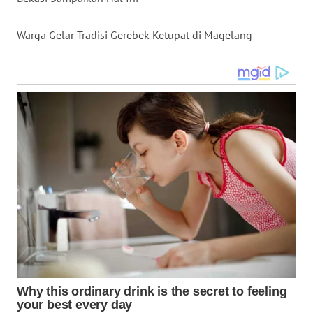
WN
KALTARA
Warga Gelar Tradisi Gerebek Ketupat di Magelang
WN
KALSEL
WN
KALTIM
WN
SULSEL
WN
GORONTALO
WN
SULUT