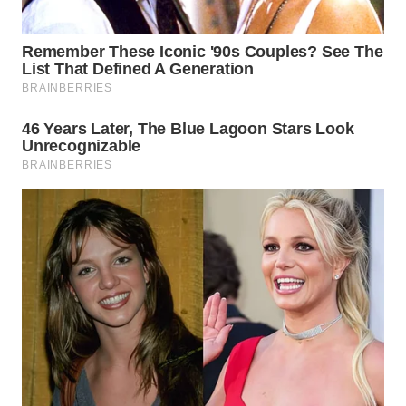
WN
SUMEDANG
WN
CIANJUR
WN
KEPULAUAN
SERIBU
WN
TANGERANG
WN
BINJAI
WN
CIREBON