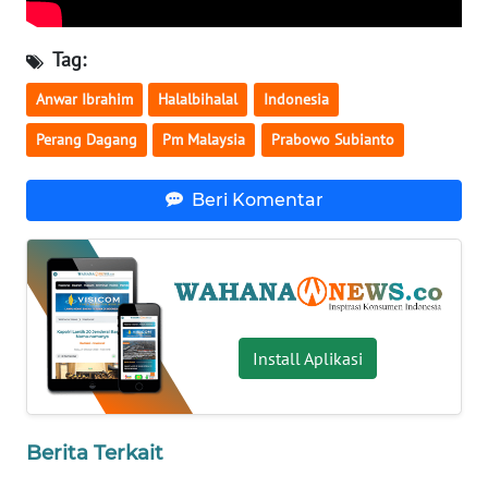
WN
BABEL
Tag:
Anwar Ibrahim
Halalbihalal
Indonesia
WN
SUMBAR
Perang Dagang
Pm Malaysia
Prabowo Subianto
WN
Beri Komentar
SUMSEL
WN
BENGKULU
WN
Install Aplikasi
LAMPUNG
WN
Berita Terkait
JATENG