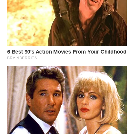
WN
BOGOR
WN
DEPOK
WN
TAPANULI
UTARA
WN
SAMOSIR
WN
PADANG
LAWAS