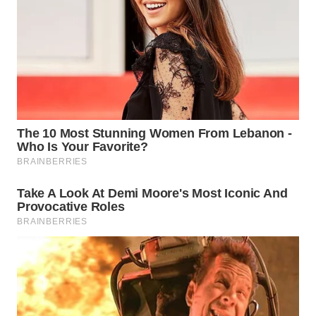
TAPANULI
TENGAH
WN DELI
SERDANG
WN
TEBING
TINGGI
WN
PAKPAK
WN
KARAWANG
WN
BEKASI