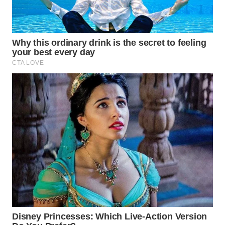
Wahana
Media
Group
WAHANA
NEWS
WAHANA
TANI
WAHANA
ADVOKAT
WAHANA
INFRASTRUKTUR
WAHANA
KONSUMEN