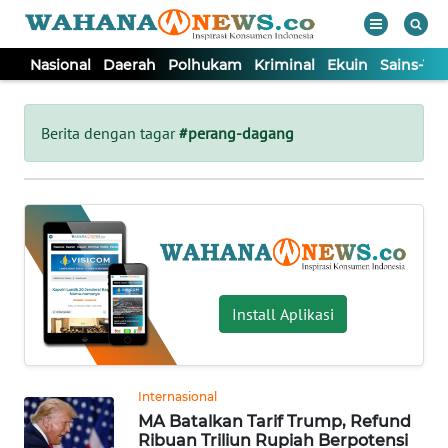
Nasional
Daerah
Polhukam
Kriminal
Ekuin
Sains-Te
WAHANA
Tutup
TV
Berita dengan tagar
#perang-dagang
NASIONAL
DAERAH
POLHUKAM
Install Aplikasi
KRIMINAL
Internasional
EKUIN
MA Batalkan Tarif Trump, Refund
Ribuan Triliun Rupiah Berpotensi