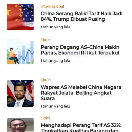
Internasional
WN
China Serang Balik! Tarif Naik Jadi
SERAMBI
84%, Trump Dibuat Pusing
1 tahun yang lalu
WN
JAMBI
Ekuin
Perang Dagang AS–China Makin
Panas, Ekonomi RI Ikut Terpukul
WN
SULTRA
1 tahun yang lalu
WN
Ekuin
NTB
Wapres AS Melebel China Negara
Rakyat Jelata, Beijing Angkat
WN
Suara
SULTENG
1 tahun yang lalu
Opini
WN
SULBAR
Menghadapi Perang Tarif AS 32%:
Tingkatkan Kualitas Barang dan