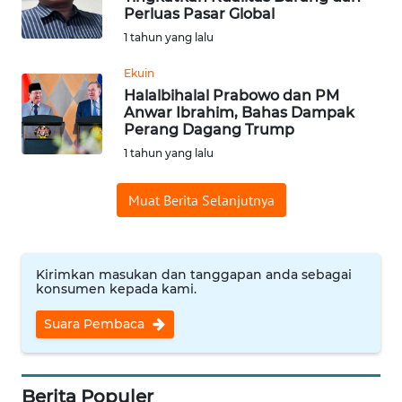
Perluas Pasar Global
WN
1 tahun yang lalu
BABEL
Ekuin
WN
Halalbihalal Prabowo dan PM
SUMBAR
Anwar Ibrahim, Bahas Dampak
Perang Dagang Trump
1 tahun yang lalu
WN
SUMSEL
Muat Berita Selanjutnya
WN
BENGKULU
Kirimkan masukan dan tanggapan anda sebagai
konsumen kepada kami.
WN
LAMPUNG
Suara Pembaca
WN
JATENG
Berita Populer