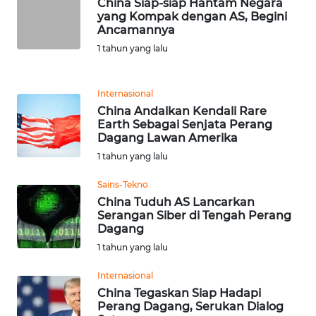
China Siap-siap Hantam Negara
yang Kompak dengan AS, Begini
Ancamannya
KARIR
1 tahun yang lalu
DISCLAIMER
Internasional
Wahana
China Andalkan Kendali Rare
News
Earth Sebagai Senjata Perang
Regional
Dagang Lawan Amerika
1 tahun yang lalu
WN
Sains-Tekno
SUMUT
China Tuduh AS Lancarkan
Serangan Siber di Tengah Perang
WN
Dagang
JAKARTA
1 tahun yang lalu
WN
Internasional
JABAR
China Tegaskan Siap Hadapi
Perang Dagang, Serukan Dialog