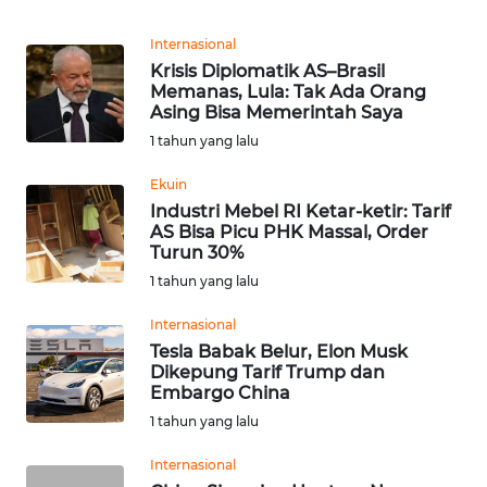
Informasi
Internasional
INDEKS
Krisis Diplomatik AS–Brasil
BERITA
Memanas, Lula: Tak Ada Orang
Asing Bisa Memerintah Saya
KONTAK
1 tahun yang lalu
KAMI
Ekuin
Industri Mebel RI Ketar-ketir: Tarif
INFO
AS Bisa Picu PHK Massal, Order
IKLAN
Turun 30%
1 tahun yang lalu
TENTANG
KAMI
Internasional
Tesla Babak Belur, Elon Musk
Dikepung Tarif Trump dan
PEDOMAN
Embargo China
MEDIA
1 tahun yang lalu
SIBER
Internasional
REDAKSI