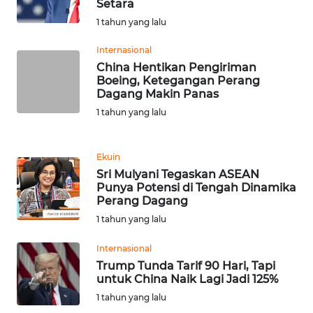
Setara
WN
1 tahun yang lalu
BANTEN
Internasional
WN
China Hentikan Pengiriman
NTT
Boeing, Ketegangan Perang
Dagang Makin Panas
1 tahun yang lalu
WN
KEPRI
Ekuin
WN
Sri Mulyani Tegaskan ASEAN
PAPUA
Punya Potensi di Tengah Dinamika
Perang Dagang
WN
1 tahun yang lalu
PAPUA
BARAT
Internasional
Trump Tunda Tarif 90 Hari, Tapi
untuk China Naik Lagi Jadi 125%
WN
1 tahun yang lalu
RIAU