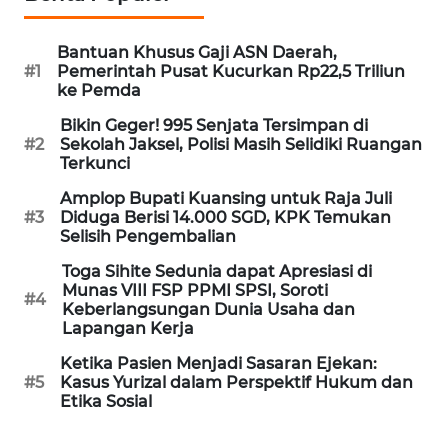
WN
NUSANTARA
Bantuan Khusus Gaji ASN Daerah,
#1
Pemerintah Pusat Kucurkan Rp22,5 Triliun
ke Pemda
WN
JOGJA
Bikin Geger! 995 Senjata Tersimpan di
#2
Sekolah Jaksel, Polisi Masih Selidiki Ruangan
Terkunci
WN
JATIM
Amplop Bupati Kuansing untuk Raja Juli
#3
Diduga Berisi 14.000 SGD, KPK Temukan
Selisih Pengembalian
WN
BALI
Toga Sihite Sedunia dapat Apresiasi di
Munas VIII FSP PPMI SPSI, Soroti
#4
Keberlangsungan Dunia Usaha dan
WN
Lapangan Kerja
KALBAR
Ketika Pasien Menjadi Sasaran Ejekan:
#5
Kasus Yurizal dalam Perspektif Hukum dan
WN
Etika Sosial
KALTENG