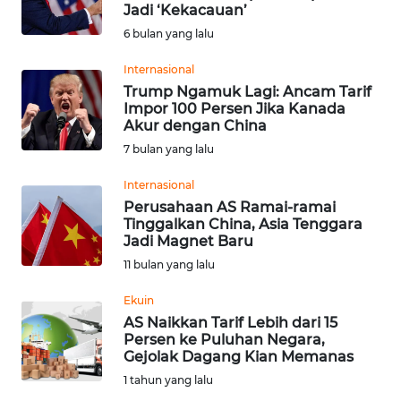
SAINS-TEKNO
Jadi ‘Kekacauan’
6 bulan yang lalu
KESEHATAN
Internasional
Trump Ngamuk Lagi: Ancam Tarif
Impor 100 Persen Jika Kanada
INTERNASIONAL
Akur dengan China
7 bulan yang lalu
SERBA-SERBI
Internasional
Perusahaan AS Ramai-ramai
PENDIDIKAN
Tinggalkan China, Asia Tenggara
Jadi Magnet Baru
OLAHRAGA
11 bulan yang lalu
Ekuin
OPINI
AS Naikkan Tarif Lebih dari 15
Persen ke Puluhan Negara,
Gejolak Dagang Kian Memanas
EDITORIAL
1 tahun yang lalu