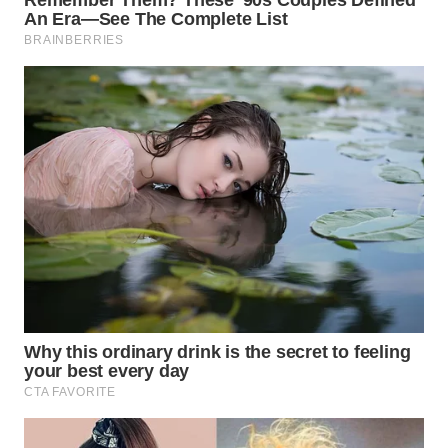
TAPANULI
TENGAH
WN DELI
SERDANG
WN
TEBING
TINGGI
WN
PAKPAK
WN
KARAWANG
WN
BEKASI