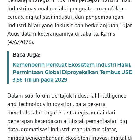
WN
industri nasional melalui penguatan manufaktur
BANTEN
cerdas, digitalisasi industri, dan pengembangan
industri hijau yang inklusif dan berkelanjutan," ujar
WN
Agus dalam keterangannya di Jakarta, Kamis
NTT
(4/6/2026).
WN
Baca Juga:
KEPRI
Kemenperin Perkuat Ekosistem Industri Halal,
Permintaan Global Diproyeksikan Tembus USD
WN
3,56 Triliun pada 2029
PAPUA
Dalam sub-forum bertajuk Industrial Intelligence
WN
and Technology Innovation, para peserta
PAPUA
BARAT
membahas berbagai isu strategis, mulai dari
penerapan kecerdasan artifisial, pemanfaatan big
WN
data, otomatisasi industri, manufaktur pintar,
RIAU
hingga pengembangan ekosistem inovasi digital di