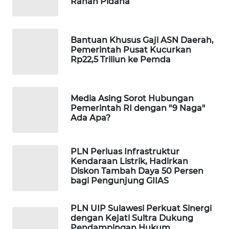
Ranah Pidana
PORTAL
KONSUMEN
Bantuan Khusus Gaji ASN Daerah,
FORWAMKI
Pemerintah Pusat Kucurkan
Rp22,5 Triliun ke Pemda
ALPERKLINAS
Media Asing Sorot Hubungan
FORJASIDA
Pemerintah RI dengan "9 Naga"
Ada Apa?
TAMBANG
NEWS
PLN Perluas Infrastruktur
Kendaraan Listrik, Hadirkan
SITUNGIR
Diskon Tambah Daya 50 Persen
NEWS
bagi Pengunjung GIIAS
SIDIKALANG
PLN UIP Sulawesi Perkuat Sinergi
NEWS
dengan Kejati Sultra Dukung
Pendampingan Hukum