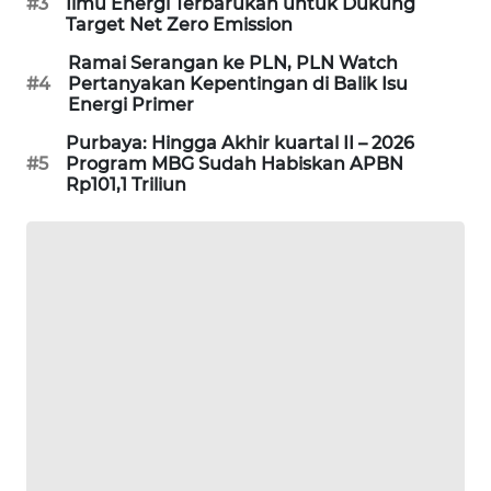
#3
Ilmu Energi Terbarukan untuk Dukung
KARING
Target Net Zero Emission
NEWS
Ramai Serangan ke PLN, PLN Watch
#4
Pertanyakan Kepentingan di Balik Isu
JURNAL
Energi Primer
MARITIM
Purbaya: Hingga Akhir kuartal II – 2026
#5
Program MBG Sudah Habiskan APBN
HUMBANG
Rp101,1 Triliun
NEWS
GARONGGANG
NEWS
FISUELRI
ID
ENERGI
NEWS