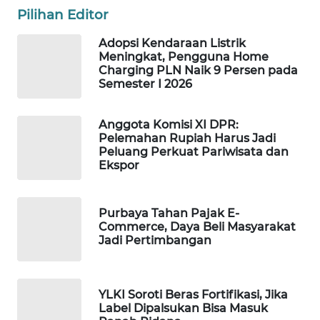
Pilihan Editor
MAWAKA
ID
Adopsi Kendaraan Listrik
Meningkat, Pengguna Home
Charging PLN Naik 9 Persen pada
MARTABAT
Semester I 2026
NET
Anggota Komisi XI DPR:
PLN
Pelemahan Rupiah Harus Jadi
WATCH
Peluang Perkuat Pariwisata dan
Ekspor
MKLI
Purbaya Tahan Pajak E-
LPKKI
Commerce, Daya Beli Masyarakat
Jadi Pertimbangan
LKKI
YLKI Soroti Beras Fortifikasi, Jika
KOPEKLIN
Label Dipalsukan Bisa Masuk