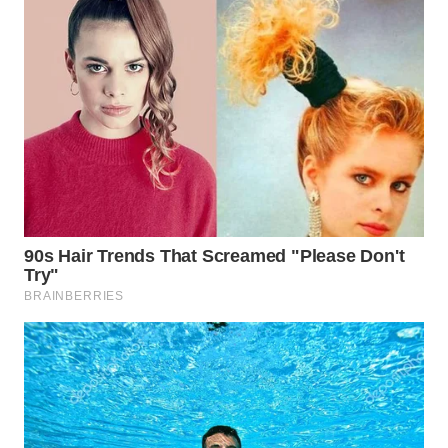
WN
BOGOR
WN
DEPOK
WN
TAPANULI
UTARA
WN
SAMOSIR
WN
PADANG
LAWAS