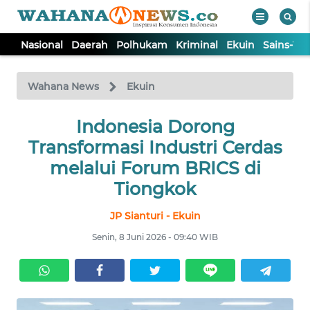
Nasional
Daerah
Polhukam
Kriminal
Ekuin
Sains-Te
WAHANA
Tutup
TV
Wahana News
Ekuin
NASIONAL
Indonesia Dorong
Transformasi Industri Cerdas
DAERAH
melalui Forum BRICS di
Tiongkok
POLHUKAM
JP Sianturi - Ekuin
Senin, 8 Juni 2026 - 09:40 WIB
KRIMINAL
EKUIN