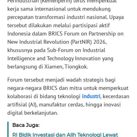
Perindustrian (Kemenperin) terus memperkuat
Informasi
kerja sama internasional untuk mendukung
INDEKS
percepatan transformasi industri nasional. Upaya
BERITA
tersebut dilakukan melalui partisipasi aktif
Indonesia dalam BRICS Forum on Partnership on
KONTAK
New Industrial Revolution (PartNIR) 2026,
KAMI
khususnya pada Sub-Forum on Industrial
Intelligence and Technology Innovation yang
INFO
berlangsung di Xiamen, Tiongkok.
IKLAN
Forum tersebut menjadi wadah strategis bagi
TENTANG
negara-negara BRICS dan mitra untuk memperkuat
KAMI
kolaborasi di bidang teknologi
industri
, kecerdasan
artifisial (AI), manufaktur cerdas, hingga inovasi
PEDOMAN
digital berkelanjutan.
MEDIA
SIBER
Baca Juga:
RI Bidik Investasi dan Alih Teknologi Lewat
REDAKSI