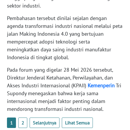
sektor industri.
WN
SERAMBI
Pembahasan tersebut dinilai sejalan dengan
agenda transformasi industri nasional melalui peta
WN
jalan Making Indonesia 4.0 yang bertujuan
JAMBI
mempercepat adopsi teknologi serta
meningkatkan daya saing industri manufaktur
WN
Indonesia di tingkat global.
SULTRA
Pada forum yang digelar 28 Mei 2026 tersebut,
WN
Direktur Jenderal Ketahanan, Perwilayahan, dan
NTB
Akses Industri Internasional (KPAII)
Kemenperin
Tri
Supondy menegaskan bahwa kerja sama
WN
internasional menjadi faktor penting dalam
SULTENG
mendorong transformasi industri nasional.
WN
1
2
Selanjutnya
Lihat Semua
SULBAR