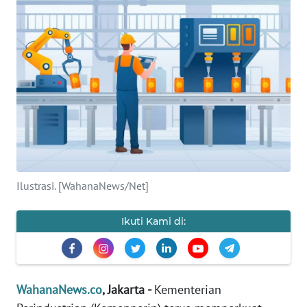
SAINS-TEKNO
KESEHATAN
INTERNASIONAL
SERBA-SERBI
PENDIDIKAN
Ilustrasi. [WahanaNews/Net]
OLAHRAGA
Ikuti Kami di:
OPINI
EDITORIAL
WahanaNews.co
, Jakarta -
Kementerian