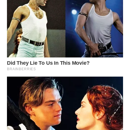
WN
MALUKU
WN
MALUT
WN
DAIRI
WN
DANAU
TOBA
WN
NIAS
WN
LANGKAT