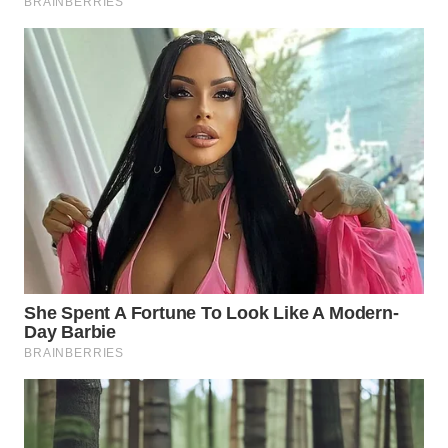
WN
PRIANGAN
TIMUR
WN
SEMARANG
WN
SOLO
WN
BOROBUDUR
WN
MADURA
WN
SURABAYA