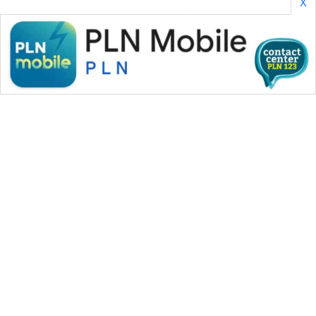
X
WAHANA MEDIA GROUP
|
|
|
WAHANA NEWS co
WAHANA TANI
WAHANA ADVOKAT
|
|
WAHANA INFRASTRUKTUR
WAHANA KONSUMEN
|
|
|
WAHANA LISTRIK
WAHANA TRAVEL
WAHANA TV