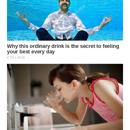
WN
SUMEDANG
WN
CIANJUR
WN
KEPULAUAN
SERIBU
WN
TANGERANG
WN
BINJAI
WN
CIREBON