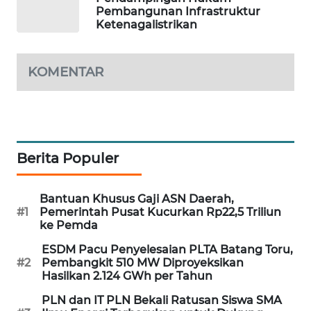
Pembangunan Infrastruktur
SIBARAGAS
Ketenagalistrikan
NEWS
METRO
KOMENTAR
SIANTAR
NEWS
METRO
MEDAN
Berita Populer
NEWS
Bantuan Khusus Gaji ASN Daerah,
METRO
#1
Pemerintah Pusat Kucurkan Rp22,5 Triliun
JAKARTA
ke Pemda
NEWS
ESDM Pacu Penyelesaian PLTA Batang Toru,
#2
Pembangkit 510 MW Diproyeksikan
KRT
Hasilkan 2.124 GWh per Tahun
NEWS
PLN dan IT PLN Bekali Ratusan Siswa SMA