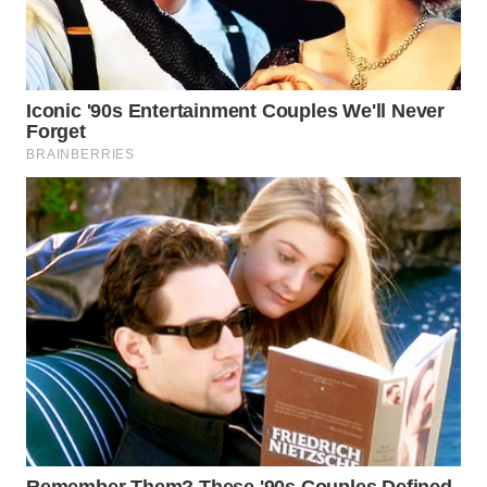
WN
TAPANULI
SELATAN
WN
TANJUNG
LESUNG
WN
KARO
WN
SIMALUNGUN
WN
LABUHANBATU
WN