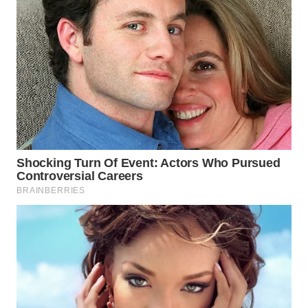
WAHANA
SPORT
WAHANA
UMKM
WAHANA
SELEB
WAHANA
PERSONA
WAHANA
OTOMOTIF
WAHANA
HEALTH