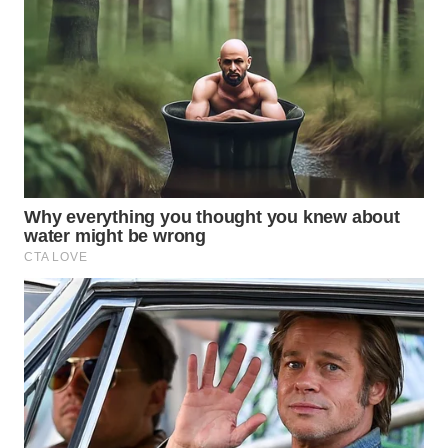
WN
NATUNA
WN
BINTAN
WN
MANDALIKA
WN
LIKUPANG
WN
LABUANBAJO
WN
BORNEO