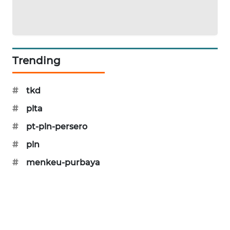
CILEUNGSI
NEWS
BERKAT
NEWS
Trending
BERAMPU
#
tkd
NEWS
#
plta
ANUGERAH
#
pt-pln-persero
NEWS
#
pln
AKHLAK
#
menkeu-purbaya
ID
PERAPKI
NEWS