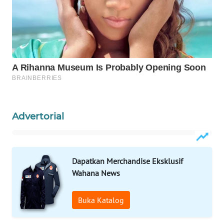
WAHANA
DESA
WISATA
LAPAK
WAHANA
Wahana
Network
Advertorial
KONSUMEN
LISTRIK
Dapatkan Merchandise Eksklusif
MASYARAKAT
Wahana News
KELISTRIKAN
Buka Katalog
WALINKI
ID