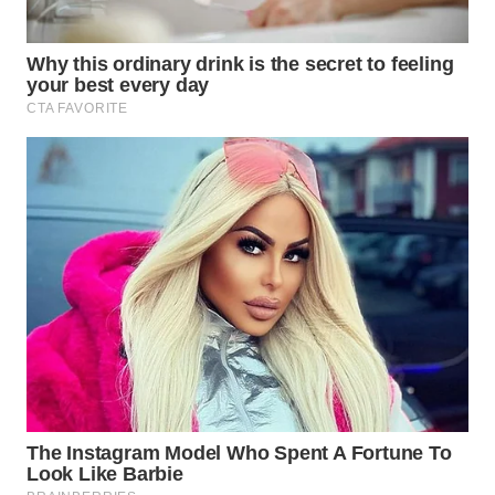
WN
INDRAMAYU
WN
KUNINGAN
WN
MAJALENGKA
WN
SUBANG
WN
SUKABUMI
WN
PURWAKARTA