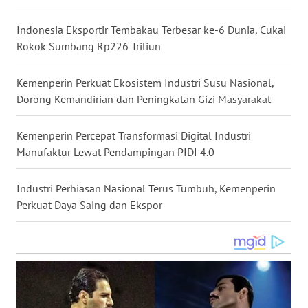
WN
KALTARA
Indonesia Eksportir Tembakau Terbesar ke-6 Dunia, Cukai
Rokok Sumbang Rp226 Triliun
WN
KALSEL
Kemenperin Perkuat Ekosistem Industri Susu Nasional,
Dorong Kemandirian dan Peningkatan Gizi Masyarakat
WN
KALTIM
Kemenperin Percepat Transformasi Digital Industri
Manufaktur Lewat Pendampingan PIDI 4.0
WN
SULSEL
Industri Perhiasan Nasional Terus Tumbuh, Kemenperin
Perkuat Daya Saing dan Ekspor
WN
GORONTALO
WN
SULUT