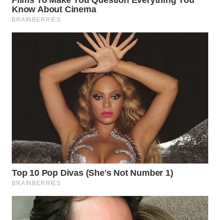
WAHANA
LISTRIK
WAHANA
TRAVEL
WAHANA
TV
WAHANANEWS
ID
WAHANANEWS
CO ID
WAHANANEWS
NET