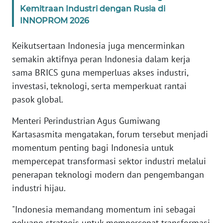
Kemitraan Industri dengan Rusia di
INNOPROM 2026
KARIR
Keikutsertaan Indonesia juga mencerminkan
DISCLAIMER
semakin aktifnya peran Indonesia dalam kerja
sama BRICS guna memperluas akses industri,
Wahana
investasi, teknologi, serta memperkuat rantai
News
Regional
pasok global.
Menteri Perindustrian Agus Gumiwang
WN
SUMUT
Kartasasmita mengatakan, forum tersebut menjadi
momentum penting bagi Indonesia untuk
WN
mempercepat transformasi sektor industri melalui
JAKARTA
penerapan teknologi modern dan pengembangan
industri hijau.
WN
JABAR
"Indonesia memandang momentum ini sebagai
peluang strategis untuk mempercepat transformasi