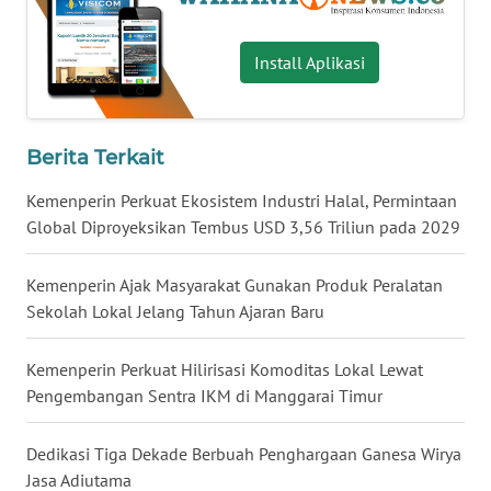
WN
NUSANTARA
Install Aplikasi
WN
JOGJA
Berita Terkait
WN
Kemenperin Perkuat Ekosistem Industri Halal, Permintaan
JATIM
Global Diproyeksikan Tembus USD 3,56 Triliun pada 2029
WN
Kemenperin Ajak Masyarakat Gunakan Produk Peralatan
BALI
Sekolah Lokal Jelang Tahun Ajaran Baru
WN
Kemenperin Perkuat Hilirisasi Komoditas Lokal Lewat
KALBAR
Pengembangan Sentra IKM di Manggarai Timur
WN
Dedikasi Tiga Dekade Berbuah Penghargaan Ganesa Wirya
KALTENG
Jasa Adiutama