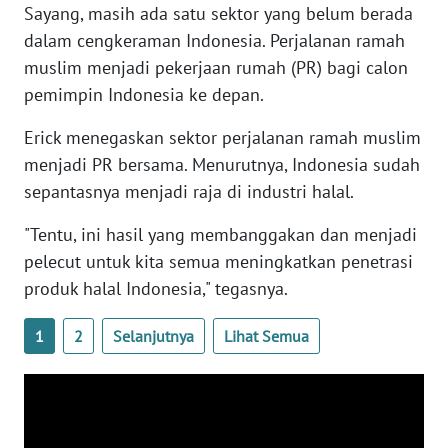
Sayang, masih ada satu sektor yang belum berada
WN
BANTEN
dalam cengkeraman Indonesia. Perjalanan ramah
muslim menjadi pekerjaan rumah (PR) bagi calon
WN
pemimpin Indonesia ke depan.
NTT
Erick menegaskan sektor perjalanan ramah muslim
menjadi PR bersama. Menurutnya, Indonesia sudah
WN
KEPRI
sepantasnya menjadi raja di industri halal.
"Tentu, ini hasil yang membanggakan dan menjadi
WN
PAPUA
pelecut untuk kita semua meningkatkan penetrasi
produk halal Indonesia," tegasnya.
WN
PAPUA
1
2
Selanjutnya
Lihat Semua
BARAT
WN
RIAU