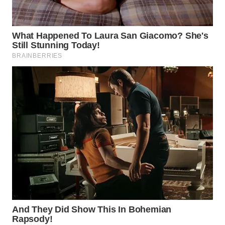
WN
MALUKU
WN
MALUT
WN
DAIRI
WN
DANAU
TOBA
WN
NIAS
WN
LANGKAT