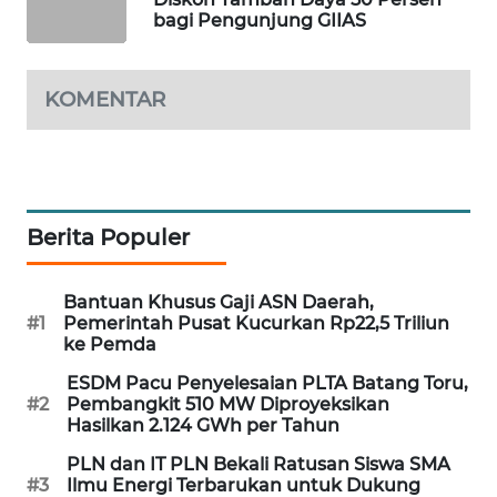
bagi Pengunjung GIIAS
WAHANA
SPORT
KOMENTAR
WAHANA
UMKM
WAHANA
SELEB
Berita Populer
WAHANA
PERSONA
Bantuan Khusus Gaji ASN Daerah,
#1
Pemerintah Pusat Kucurkan Rp22,5 Triliun
ke Pemda
WAHANA
OTOMOTIF
ESDM Pacu Penyelesaian PLTA Batang Toru,
#2
Pembangkit 510 MW Diproyeksikan
Hasilkan 2.124 GWh per Tahun
WAHANA
HEALTH
PLN dan IT PLN Bekali Ratusan Siswa SMA
#3
Ilmu Energi Terbarukan untuk Dukung