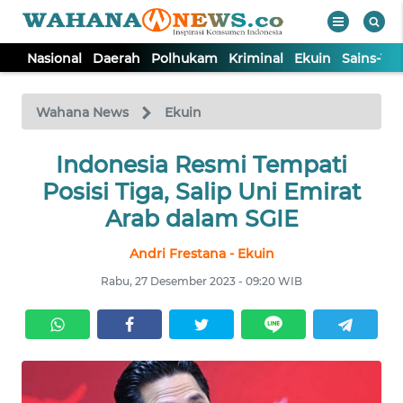
Nasional
Daerah
Polhukam
Kriminal
Ekuin
Sains-Te
WAHANA
Tutup
TV
Wahana News
Ekuin
NASIONAL
Indonesia Resmi Tempati
Posisi Tiga, Salip Uni Emirat
DAERAH
Arab dalam SGIE
Andri Frestana - Ekuin
POLHUKAM
Rabu, 27 Desember 2023 - 09:20 WIB
KRIMINAL
EKUIN