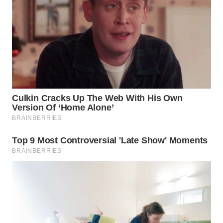
WN
SUMEDANG
WN
CIANJUR
WN
KEPULAUAN
SERIBU
WN
TANGERANG
WN
BINJAI
WN
CIREBON