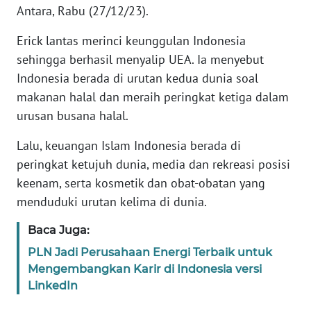
Antara, Rabu (27/12/23).
KARIR
Erick lantas merinci keunggulan Indonesia
sehingga berhasil menyalip UEA. Ia menyebut
DISCLAIMER
Indonesia berada di urutan kedua dunia soal
makanan halal dan meraih peringkat ketiga dalam
Wahana
urusan busana halal.
News
Regional
Lalu, keuangan Islam Indonesia berada di
peringkat ketujuh dunia, media dan rekreasi posisi
WN
keenam, serta kosmetik dan obat-obatan yang
SUMUT
menduduki urutan kelima di dunia.
WN
Baca Juga:
JAKARTA
PLN Jadi Perusahaan Energi Terbaik untuk
Mengembangkan Karir di Indonesia versi
WN
JABAR
LinkedIn