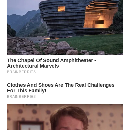
WN
BOGOR
WN
DEPOK
WN
TAPANULI
UTARA
WN
SAMOSIR
WN
PADANG
LAWAS