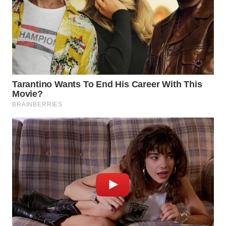
WN
KALTARA
WN
KALSEL
WN
KALTIM
WN
SULSEL
WN
GORONTALO
WN
SULUT