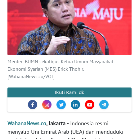
SAINS-TEKNO
KESEHATAN
INTERNASIONAL
SERBA-SERBI
Menteri BUMN sekaligus Ketua Umum Masyarakat
Ekonomi Syariah (MES) Erick Thohir.
PENDIDIKAN
[WahanaNews.co/VOI]
OLAHRAGA
Ikuti Kami di:
OPINI
WahanaNews.co
, Jakarta -
Indonesia resmi
EDITORIAL
menyalip Uni Emirat Arab (UEA) dan menduduki