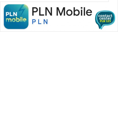
SONYA
ASA
NEWS
WAHANA MEDIA GROUP
|
|
|
WAHANA NEWS co
WAHANA TANI
WAHANA ADVOKAT
|
|
WAHANA INFRASTRUKTUR
WAHANA KONSUMEN
|
|
|
WAHANA LISTRIK
WAHANA TRAVEL
WAHANA TV