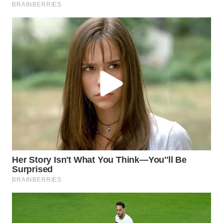
WN
TAPANULI
SELATAN
WN
TANJUNG
LESUNG
WN
KARO
WN
SIMALUNGUN
WN
LABUHANBATU
WN