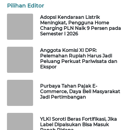
Pilihan Editor
Wahana
Media
Adopsi Kendaraan Listrik
Group
Meningkat, Pengguna Home
Charging PLN Naik 9 Persen pada
WAHANA
Semester I 2026
NEWS
Anggota Komisi XI DPR:
WAHANA
Pelemahan Rupiah Harus Jadi
TANI
Peluang Perkuat Pariwisata dan
Ekspor
WAHANA
ADVOKAT
Purbaya Tahan Pajak E-
Commerce, Daya Beli Masyarakat
WAHANA
Jadi Pertimbangan
INFRASTRUKTUR
WAHANA
YLKI Soroti Beras Fortifikasi, Jika
KONSUMEN
Label Dipalsukan Bisa Masuk