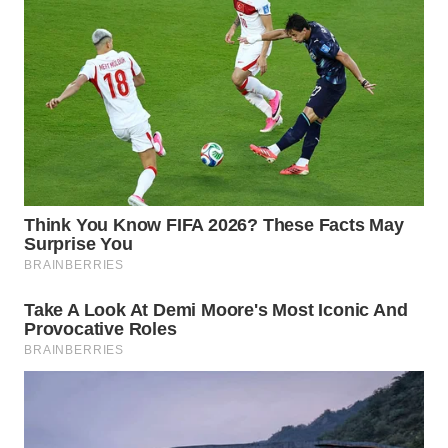
TAPANULI
TENGAH
WN DELI
SERDANG
WN
TEBING
TINGGI
WN
PAKPAK
WN
KARAWANG
WN
BEKASI