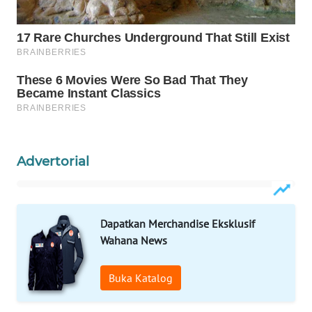
WN
NATUNA
WN
BINTAN
WN
MANDALIKA
Advertorial
WN
LIKUPANG
Dapatkan Merchandise Eksklusif
WN
Wahana News
LABUANBAJO
Buka Katalog
WN
BORNEO