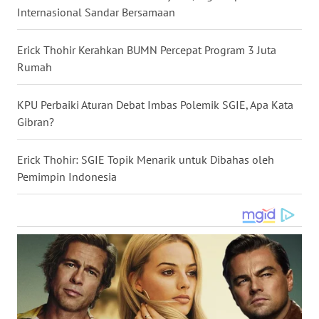
Internasional Sandar Bersamaan
WN
NUSANTARA
Erick Thohir Kerahkan BUMN Percepat Program 3 Juta
Rumah
WN
JOGJA
KPU Perbaiki Aturan Debat Imbas Polemik SGIE, Apa Kata
Gibran?
WN
JATIM
Erick Thohir: SGIE Topik Menarik untuk Dibahas oleh
WN
Pemimpin Indonesia
BALI
WN
KALBAR
WN
KALTENG