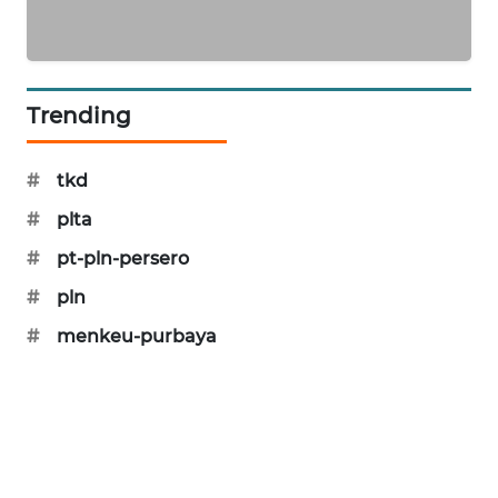
MAWAKA
ID
Trending
MARTABAT
NET
#
tkd
PLN
#
plta
WATCH
#
pt-pln-persero
MKLI
#
pln
#
menkeu-purbaya
LPKKI
LKKI
KOPEKLIN