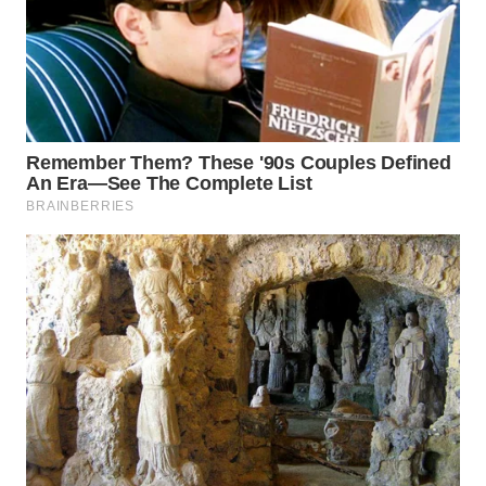
WN
PRIANGAN
TIMUR
WN
SEMARANG
WN
SOLO
WN
BOROBUDUR
WN
MADURA
WN
SURABAYA