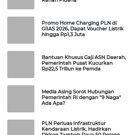
Ranah Pidana
WAHANA
LISTRIK
Promo Home Charging PLN di
GIIAS 2026, Dapat Voucher Listrik
WAHANA
hingga Rp1,3 Juta
TRAVEL
WAHANA
Bantuan Khusus Gaji ASN Daerah,
TV
Pemerintah Pusat Kucurkan
Rp22,5 Triliun ke Pemda
WAHANANEWS
ID
Media Asing Sorot Hubungan
Pemerintah RI dengan "9 Naga"
WAHANANEWS
Ada Apa?
CO ID
WAHANANEWS
PLN Perluas Infrastruktur
NET
Kendaraan Listrik, Hadirkan
Diskon Tambah Daya 50 Persen