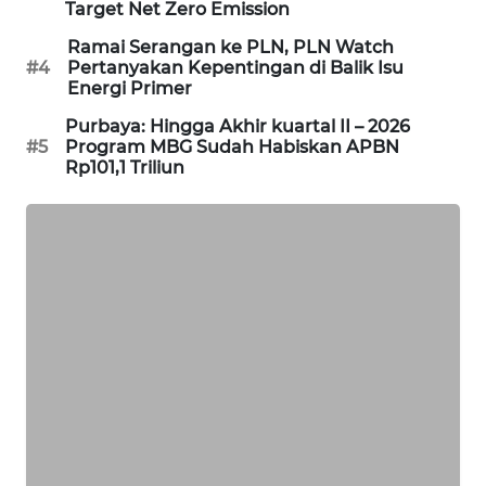
Target Net Zero Emission
WAHANA
DESA
Ramai Serangan ke PLN, PLN Watch
#4
Pertanyakan Kepentingan di Balik Isu
WISATA
Energi Primer
Purbaya: Hingga Akhir kuartal II – 2026
LAPAK
#5
Program MBG Sudah Habiskan APBN
WAHANA
Rp101,1 Triliun
Wahana
Network
KONSUMEN
LISTRIK
MASYARAKAT
KELISTRIKAN
WALINKI
ID