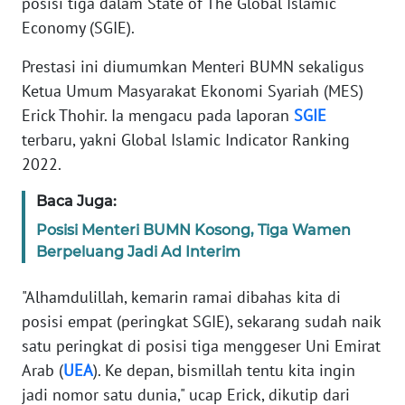
posisi tiga dalam State of The Global Islamic
Informasi
Economy (SGIE).
INDEKS
Prestasi ini diumumkan Menteri BUMN sekaligus
BERITA
Ketua Umum Masyarakat Ekonomi Syariah (MES)
KONTAK
Erick Thohir. Ia mengacu pada laporan
SGIE
KAMI
terbaru, yakni Global Islamic Indicator Ranking
2022.
INFO
IKLAN
Baca Juga:
Posisi Menteri BUMN Kosong, Tiga Wamen
TENTANG
Berpeluang Jadi Ad Interim
KAMI
"Alhamdulillah, kemarin ramai dibahas kita di
PEDOMAN
posisi empat (peringkat SGIE), sekarang sudah naik
MEDIA
satu peringkat di posisi tiga menggeser Uni Emirat
SIBER
Arab (
UEA
). Ke depan, bismillah tentu kita ingin
jadi nomor satu dunia," ucap Erick, dikutip dari
REDAKSI