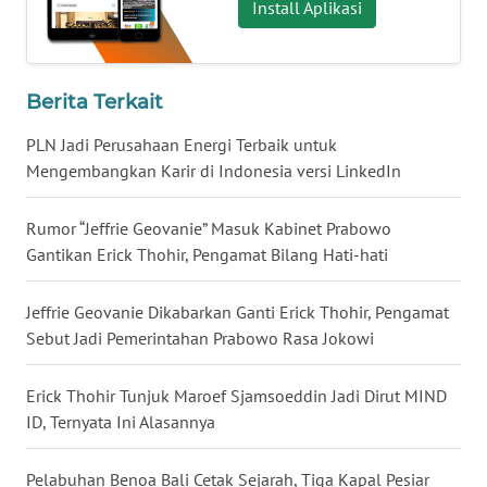
Install Aplikasi
WN
BABEL
Berita Terkait
WN
SUMBAR
PLN Jadi Perusahaan Energi Terbaik untuk
Mengembangkan Karir di Indonesia versi LinkedIn
WN
SUMSEL
Rumor “Jeffrie Geovanie” Masuk Kabinet Prabowo
Gantikan Erick Thohir, Pengamat Bilang Hati-hati
WN
BENGKULU
Jeffrie Geovanie Dikabarkan Ganti Erick Thohir, Pengamat
Sebut Jadi Pemerintahan Prabowo Rasa Jokowi
WN
LAMPUNG
Erick Thohir Tunjuk Maroef Sjamsoeddin Jadi Dirut MIND
ID, Ternyata Ini Alasannya
WN
JATENG
Pelabuhan Benoa Bali Cetak Sejarah, Tiga Kapal Pesiar