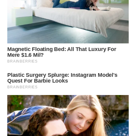
WN
INDRAMAYU
WN
KUNINGAN
WN
MAJALENGKA
WN
SUBANG
WN
SUKABUMI
WN
PURWAKARTA