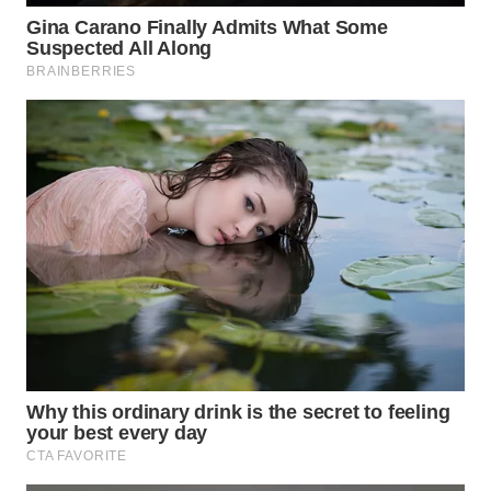
WN
SUMEDANG
WN
CIANJUR
WN
KEPULAUAN
SERIBU
WN
TANGERANG
WN
BINJAI
WN
CIREBON