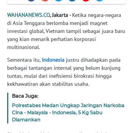
Informasi
WAHANANEWS.CO
, Jakarta -
Ketika negara-negara
INDEKS
BERITA
di Asia Tenggara berlomba menjadi magnet
investasi global, Vietnam tampil sebagai juara baru
KONTAK
yang kian menarik perhatian korporasi
KAMI
multinasional.
Sementara itu,
Indonesia
justru dihadapkan pada
INFO
IKLAN
berbagai tantangan internal yang belum kunjung
tuntas, mulai dari inefisiensi birokrasi hingga
TENTANG
kekhawatiran akan stabilitas usaha.
KAMI
Baca Juga:
PEDOMAN
Polrestabes Medan Ungkap Jaringan Narkoba
MEDIA
Cina - Malaysia - Indonesia, 5 Kg Sabu
SIBER
Diamankan
REDAKSI