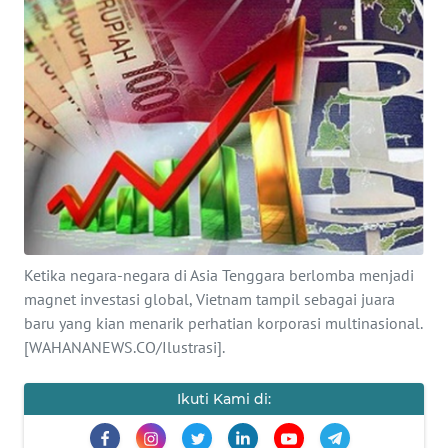
SAINS-TEKNO
KESEHATAN
INTERNASIONAL
SERBA-SERBI
PENDIDIKAN
Ketika negara-negara di Asia Tenggara berlomba menjadi
OLAHRAGA
magnet investasi global, Vietnam tampil sebagai juara
baru yang kian menarik perhatian korporasi multinasional.
OPINI
[WAHANANEWS.CO/Ilustrasi].
Ikuti Kami di:
EDITORIAL