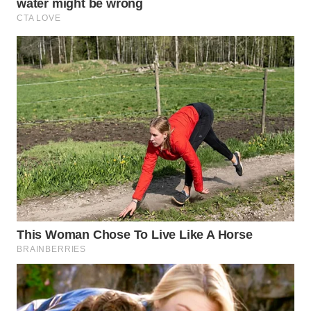
Wahana
Media
Group
WAHANA
NEWS
WAHANA
TANI
WAHANA
ADVOKAT
WAHANA
INFRASTRUKTUR
WAHANA
KONSUMEN