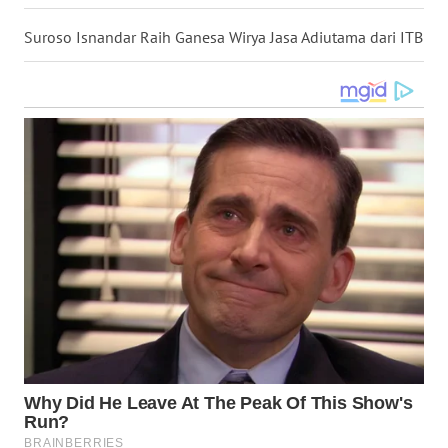
WN
Suroso Isnandar Raih Ganesa Wirya Jasa Adiutama dari ITB
KALTARA
WN
KALSEL
WN
KALTIM
WN
SULSEL
WN
GORONTALO
WN
SULUT