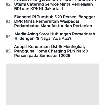
#2
Utami Catering Service Minta Penjelasan
PORTAL
BRI dan KPKNL Jakarta II
KONSUMEN
Ekonomi RI Tumbuh 5,29 Persen, Banggar
#3
DPR Minta Pemerintah Waspadai
FORWAMKI
Perlambatan Manufaktur dan Pertanian
Media Asing Sorot Hubungan Pemerintah
ALPERKLINAS
#4
RI dengan "9 Naga" Ada Apa?
Adopsi Kendaraan Listrik Meningkat,
FORJASIDA
#5
Pengguna Home Charging PLN Naik 9
Persen pada Semester I 2026
TAMBANG
NEWS
SITUNGIR
NEWS
SIDIKALANG
NEWS