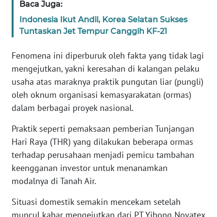
Baca Juga:
WN
BANTEN
Indonesia Ikut Andil, Korea Selatan Sukses
Tuntaskan Jet Tempur Canggih KF-21
WN
NTT
Fenomena ini diperburuk oleh fakta yang tidak lagi
mengejutkan, yakni keresahan di kalangan pelaku
WN
usaha atas maraknya praktik pungutan liar (pungli)
KEPRI
oleh oknum organisasi kemasyarakatan (ormas)
dalam berbagai proyek nasional.
WN
PAPUA
Praktik seperti pemaksaan pemberian Tunjangan
Hari Raya (THR) yang dilakukan beberapa ormas
WN
terhadap perusahaan menjadi pemicu tambahan
PAPUA
keengganan investor untuk menanamkan
BARAT
modalnya di Tanah Air.
WN
Situasi domestik semakin mencekam setelah
RIAU
muncul kabar mengejutkan dari PT Yihong Novatex