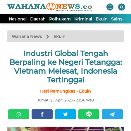
Nasional
Daerah
Polhukam
Kriminal
Ekuin
Sains-Te
WAHANA
Tutup
TV
Wahana News
Ekuin
NASIONAL
Industri Global Tengah
Berpaling ke Negeri Tetangga:
DAERAH
Vietnam Melesat, Indonesia
Tertinggal
POLHUKAM
Heri Pamungkas - Ekuin
Jumat, 25 April 2025 - 23:36 WIB
KRIMINAL
EKUIN