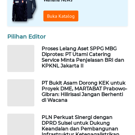
WAHANA
SPORT
Buka Katalog
WAHANA
Pilihan Editor
UMKM
Proses Lelang Aset SPPG MBG
WAHANA
Diprotes: PT Utami Catering
SELEB
Service Minta Penjelasan BRI dan
KPKNL Jakarta II
WAHANA
PERSONA
PT Bukit Asam Dorong KEK untuk
Proyek DME, MARTABAT Prabowo-
Gibran: Hilirisasi Jangan Berhenti
WAHANA
di Wacana
OTOMOTIF
PLN Perkuat Sinergi dengan
WAHANA
DPRD Sulsel untuk Dukung
HEALTH
Keandalan dan Pembangunan
Infrastruktur Ketenagalistrikan