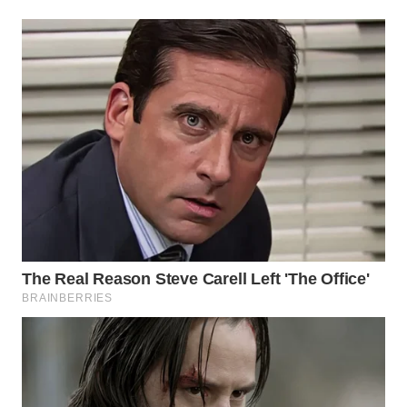
WN
MALUKU
WN
MALUT
WN
DAIRI
WN
DANAU
TOBA
WN
NIAS
WN
LANGKAT