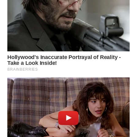
WN
TAPANULI
SELATAN
WN
TANJUNG
LESUNG
WN
KARO
WN
SIMALUNGUN
WN
LABUHANBATU
WN