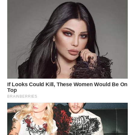
WN
INDRAMAYU
WN
KUNINGAN
WN
MAJALENGKA
WN
SUBANG
WN
SUKABUMI
WN
PURWAKARTA