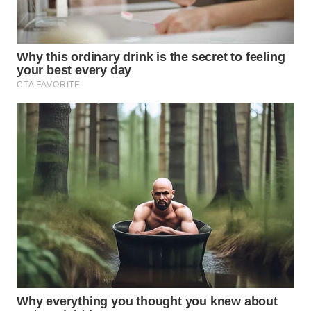
WN
NATUNA
WN
BINTAN
WN
MANDALIKA
WN
LIKUPANG
WN
LABUANBAJO
WN
BORNEO