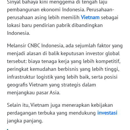
Sinyal bahaya kini menggema di tengah laju
pembangunan ekonomi Indonesia. Perusahaan-
KARIR
perusahaan asing lebih memilih
Vietnam
sebagai
lokasi baru pendirian pabrik dibandingkan
DISCLAIMER
Indonesia.
Wahana
Melansir CNBC Indonesia, ada sejumlah faktor yang
News
menjadi alasan di balik keputusan investor global
Regional
tersebut: biaya tenaga kerja yang lebih kompetitif,
peringkat kemudahan berbisnis yang lebih tinggi,
WN
infrastruktur logistik yang lebih baik, serta posisi
SUMUT
geografis Vietnam yang strategis dalam
menjangkau pasar Asia.
WN
JAKARTA
Selain itu, Vietnam juga menerapkan kebijakan
perdagangan terbuka yang mendukung
investasi
WN
JABAR
jangka panjang.