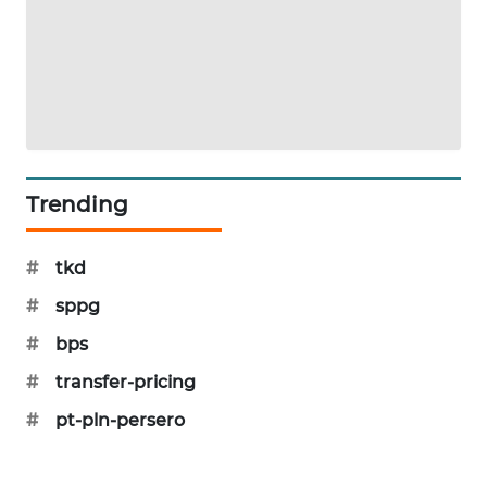
SIBARAGAS
NEWS
METRO
SIANTAR
NEWS
Trending
METRO
MEDAN
NEWS
#
tkd
#
sppg
METRO
JAKARTA
#
bps
NEWS
#
transfer-pricing
#
pt-pln-persero
KRT
NEWS