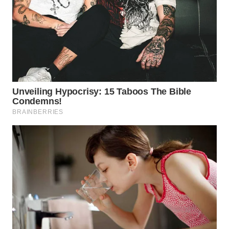
WN
PRIANGAN
TIMUR
WN
SEMARANG
WN
SOLO
WN
BOROBUDUR
WN
MADURA
WN
SURABAYA