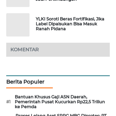
MAWAKA
ID
YLKI Soroti Beras Fortifikasi, Jika
Label Dipalsukan Bisa Masuk
MARTABAT
Ranah Pidana
NET
PLN
KOMENTAR
WATCH
MKLI
LPKKI
Berita Populer
LKKI
Bantuan Khusus Gaji ASN Daerah,
#1
Pemerintah Pusat Kucurkan Rp22,5 Triliun
ke Pemda
KOPEKLIN
Proses Lelang Aset SPPG MBG Diprotes: PT