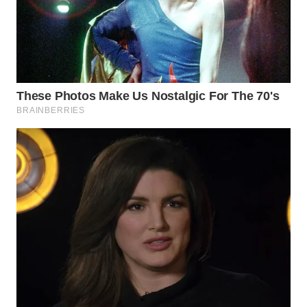
WN
BOGOR
WN
DEPOK
WN
TAPANULI
UTARA
WN
SAMOSIR
WN
PADANG
LAWAS