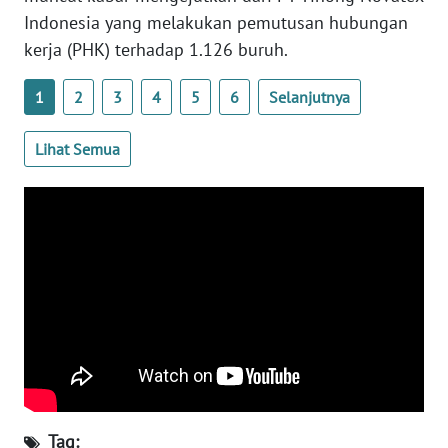
Indonesia yang melakukan pemutusan hubungan
WN
kerja (PHK) terhadap 1.126 buruh.
SERAMBI
1
2
3
4
5
6
Selanjutnya
WN
JAMBI
Lihat Semua
WN
SULTRA
WN
NTB
WN
SULTENG
WN
SULBAR
Tag: