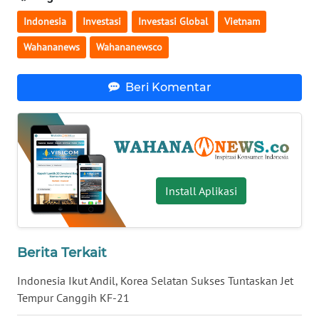
WN
Indonesia
Investasi
Investasi Global
Vietnam
BABEL
Wahananews
Wahananewsco
WN
Beri Komentar
SUMBAR
WN
SUMSEL
WN
Install Aplikasi
BENGKULU
WN
LAMPUNG
Berita Terkait
Indonesia Ikut Andil, Korea Selatan Sukses Tuntaskan Jet
WN
Tempur Canggih KF-21
JATENG