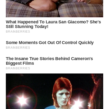
TAPANULI
TENGAH
WN DELI
SERDANG
WN
TEBING
TINGGI
WN
PAKPAK
WN
KARAWANG
WN
BEKASI