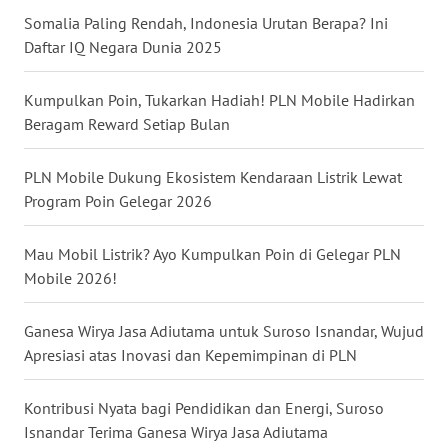
Somalia Paling Rendah, Indonesia Urutan Berapa? Ini
WN
Daftar IQ Negara Dunia 2025
NUSANTARA
Kumpulkan Poin, Tukarkan Hadiah! PLN Mobile Hadirkan
WN
JOGJA
Beragam Reward Setiap Bulan
WN
PLN Mobile Dukung Ekosistem Kendaraan Listrik Lewat
JATIM
Program Poin Gelegar 2026
WN
Mau Mobil Listrik? Ayo Kumpulkan Poin di Gelegar PLN
BALI
Mobile 2026!
WN
Ganesa Wirya Jasa Adiutama untuk Suroso Isnandar, Wujud
KALBAR
Apresiasi atas Inovasi dan Kepemimpinan di PLN
WN
Kontribusi Nyata bagi Pendidikan dan Energi, Suroso
KALTENG
Isnandar Terima Ganesa Wirya Jasa Adiutama