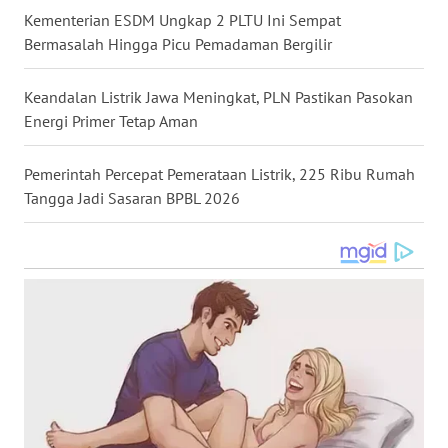
Kementerian ESDM Ungkap 2 PLTU Ini Sempat
WN
KALTARA
Bermasalah Hingga Picu Pemadaman Bergilir
WN
Keandalan Listrik Jawa Meningkat, PLN Pastikan Pasokan
KALSEL
Energi Primer Tetap Aman
WN
Pemerintah Percepat Pemerataan Listrik, 225 Ribu Rumah
KALTIM
Tangga Jadi Sasaran BPBL 2026
WN
SULSEL
WN
GORONTALO
WN
SULUT