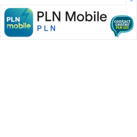
WAHANA MEDIA GROUP
|
|
|
WAHANA NEWS co
WAHANA TANI
WAHANA ADVOKAT
|
|
WAHANA INFRASTRUKTUR
WAHANA KONSUMEN
|
|
|
WAHANA LISTRIK
WAHANA TRAVEL
WAHANA TV