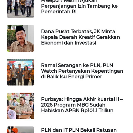
Freeport Resmi Ajukan
Perpanjangan Izin Tambang ke
WAHANA
Pemerintah RI
DESA
WISATA
Dana Pusat Terbatas, JK Minta
LAPAK
Kepala Daerah Kreatif Gerakkan
WAHANA
Ekonomi dan Investasi
Wahana
Network
Ramai Serangan ke PLN, PLN
Watch Pertanyakan Kepentingan
di Balik Isu Energi Primer
KONSUMEN
LISTRIK
Purbaya: Hingga Akhir kuartal II –
MASYARAKAT
2026 Program MBG Sudah
KELISTRIKAN
Habiskan APBN Rp101,1 Triliun
WALINKI
ID
PLN dan IT PLN Bekali Ratusan