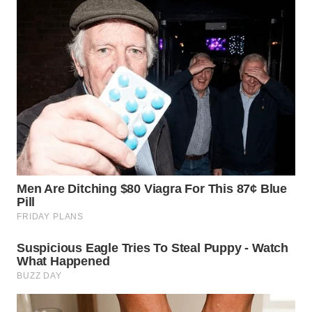
TAPANULI
TENGAH
WN DELI
SERDANG
WN
TEBING
TINGGI
WN
PAKPAK
WN
KARAWANG
WN
BEKASI