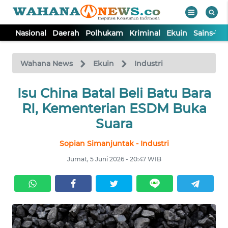
Nasional
Daerah
Polhukam
Kriminal
Ekuin
Sains-Te
WAHANA
Tutup
TV
Wahana News
Ekuin
Industri
NASIONAL
Isu China Batal Beli Batu Bara
RI, Kementerian ESDM Buka
DAERAH
Suara
Sopian Simanjuntak - Industri
POLHUKAM
Jumat, 5 Juni 2026 - 20:47 WIB
KRIMINAL
EKUIN