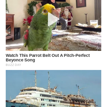
Wahana
Media
Group
WAHANA
NEWS
WAHANA
TANI
WAHANA
ADVOKAT
WAHANA
INFRASTRUKTUR
WAHANA
KONSUMEN