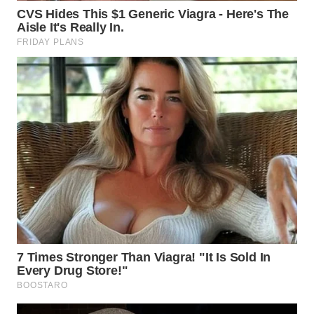
WN
TAPANULI
SELATAN
WN
TANJUNG
LESUNG
WN
KARO
WN
SIMALUNGUN
WN
LABUHANBATU
WN