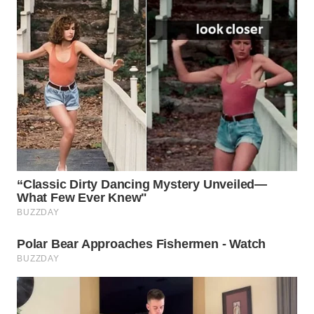
WN
NATUNA
WN
BINTAN
WN
MANDALIKA
WN
LIKUPANG
WN
LABUANBAJO
WN
BORNEO