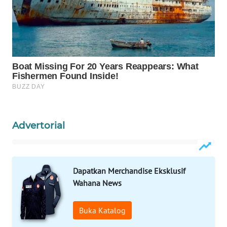
WAHANA
LISTRIK
WAHANA
TRAVEL
WAHANA
TV
Advertorial
WAHANANEWS
ID
WAHANANEWS
Dapatkan Merchandise Eksklusif
CO ID
Wahana News
WAHANANEWS
Buka Katalog
NET