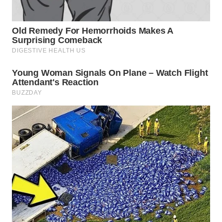
WN
INDRAMAYU
WN
KUNINGAN
WN
MAJALENGKA
WN
SUBANG
WN
SUKABUMI
WN
PURWAKARTA