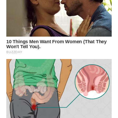
WN
SUMEDANG
WN
CIANJUR
WN
KEPULAUAN
SERIBU
WN
TANGERANG
WN
BINJAI
WN
CIREBON