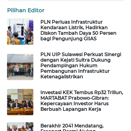
WAHANA
Pilihan Editor
SPORT
PLN Perluas Infrastruktur
Kendaraan Listrik, Hadirkan
WAHANA
Diskon Tambah Daya 50 Persen
UMKM
bagi Pengunjung GIIAS
WAHANA
PLN UIP Sulawesi Perkuat Sinergi
SELEB
dengan Kejati Sultra Dukung
Pendampingan Hukum
Pembangunan Infrastruktur
WAHANA
Ketenagalistrikan
PERSONA
Investasi KEK Tembus Rp32 Triliun,
WAHANA
MARTABAT Prabowo-Gibran:
OTOMOTIF
Kepercayaan Investor Harus
Berbuah Lapangan Kerja
WAHANA
HEALTH
Berakhir 2041 Mendatang,