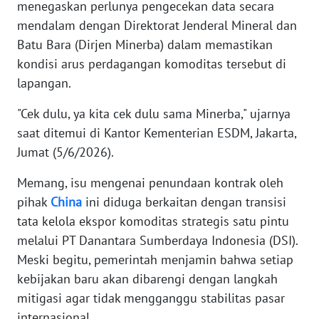
menegaskan perlunya pengecekan data secara
mendalam dengan Direktorat Jenderal Mineral dan
KARIR
Batu Bara (Dirjen Minerba) dalam memastikan
kondisi arus perdagangan komoditas tersebut di
DISCLAIMER
lapangan.
Wahana
"Cek dulu, ya kita cek dulu sama Minerba," ujarnya
News
saat ditemui di Kantor Kementerian ESDM, Jakarta,
Regional
Jumat (5/6/2026).
WN
Memang, isu mengenai penundaan kontrak oleh
SUMUT
pihak
China
ini diduga berkaitan dengan transisi
tata kelola ekspor komoditas strategis satu pintu
WN
melalui PT Danantara Sumberdaya Indonesia (DSI).
JAKARTA
Meski begitu, pemerintah menjamin bahwa setiap
kebijakan baru akan dibarengi dengan langkah
WN
JABAR
mitigasi agar tidak mengganggu stabilitas pasar
internasional.