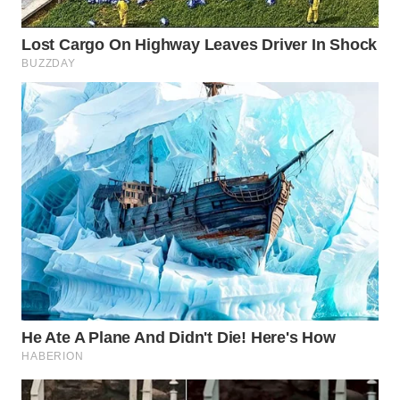
WN
PRIANGAN
TIMUR
WN
SEMARANG
WN
SOLO
WN
BOROBUDUR
WN
MADURA
WN
SURABAYA