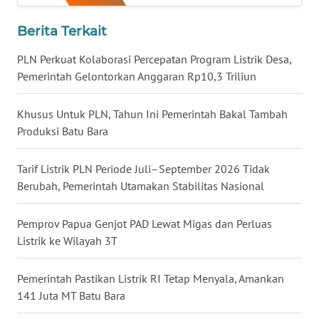
WN
Berita Terkait
NUSANTARA
PLN Perkuat Kolaborasi Percepatan Program Listrik Desa,
WN
Pemerintah Gelontorkan Anggaran Rp10,3 Triliun
JOGJA
Khusus Untuk PLN, Tahun Ini Pemerintah Bakal Tambah
WN
Produksi Batu Bara
JATIM
Tarif Listrik PLN Periode Juli–September 2026 Tidak
WN
Berubah, Pemerintah Utamakan Stabilitas Nasional
BALI
Pemprov Papua Genjot PAD Lewat Migas dan Perluas
WN
Listrik ke Wilayah 3T
KALBAR
Pemerintah Pastikan Listrik RI Tetap Menyala, Amankan
WN
141 Juta MT Batu Bara
KALTENG