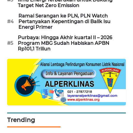
Target Net Zero Emission
PORTAL
KONSUMEN
Ramai Serangan ke PLN, PLN Watch
#4
Pertanyakan Kepentingan di Balik Isu
Energi Primer
FORWAMKI
Purbaya: Hingga Akhir kuartal II – 2026
#5
Program MBG Sudah Habiskan APBN
ALPERKLINAS
Rp101,1 Triliun
FORJASIDA
TAMBANG
NEWS
SITUNGIR
NEWS
Trending
SIDIKALANG
NEWS