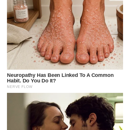
WN
BOGOR
WN
DEPOK
WN
TAPANULI
UTARA
WN
SAMOSIR
WN
PADANG
LAWAS