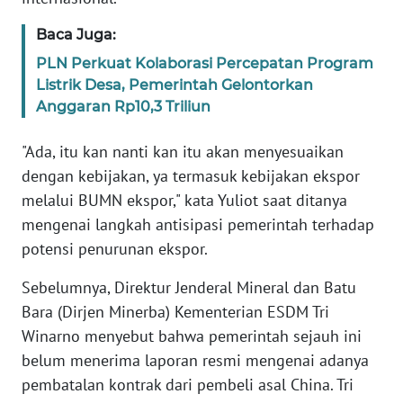
WN
BANTEN
Baca Juga:
PLN Perkuat Kolaborasi Percepatan Program
WN
Listrik Desa, Pemerintah Gelontorkan
NTT
Anggaran Rp10,3 Triliun
WN
"Ada, itu kan nanti kan itu akan menyesuaikan
KEPRI
dengan kebijakan, ya termasuk kebijakan ekspor
melalui BUMN ekspor," kata Yuliot saat ditanya
WN
mengenai langkah antisipasi pemerintah terhadap
PAPUA
potensi penurunan ekspor.
WN
Sebelumnya, Direktur Jenderal Mineral dan Batu
PAPUA
Bara (Dirjen Minerba) Kementerian ESDM Tri
BARAT
Winarno menyebut bahwa pemerintah sejauh ini
belum menerima laporan resmi mengenai adanya
WN
pembatalan kontrak dari pembeli asal China. Tri
RIAU