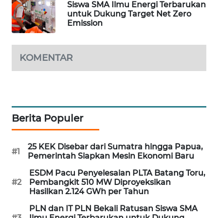
Siswa SMA Ilmu Energi Terbarukan
untuk Dukung Target Net Zero
MAWAKA
Emission
ID
MARTABAT
KOMENTAR
NET
PLN
WATCH
Berita Populer
MKLI
25 KEK Disebar dari Sumatra hingga Papua,
LPKKI
#1
Pemerintah Siapkan Mesin Ekonomi Baru
ESDM Pacu Penyelesaian PLTA Batang Toru,
LKKI
#2
Pembangkit 510 MW Diproyeksikan
Hasilkan 2.124 GWh per Tahun
KOPEKLIN
PLN dan IT PLN Bekali Ratusan Siswa SMA
#3
Ilmu Energi Terbarukan untuk Dukung