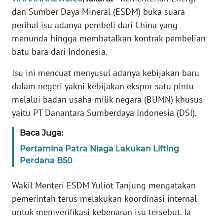
Informasi
dan Sumber Daya Mineral (ESDM) buka suara
perihal isu adanya pembeli dari China yang
INDEKS
BERITA
menunda hingga membatalkan kontrak pembelian
batu bara dari Indonesia.
KONTAK
Isu ini mencuat menyusul adanya kebijakan baru
KAMI
dalam negeri yakni kebijakan ekspor satu pintu
INFO
melalui badan usaha milik negara (BUMN) khusus
IKLAN
yaitu PT Danantara Sumberdaya Indonesia (DSI).
Baca Juga:
TENTANG
KAMI
Pertamina Patra Niaga Lakukan Lifting
Perdana B50
PEDOMAN
MEDIA
Wakil Menteri ESDM Yuliot Tanjung mengatakan
SIBER
pemerintah terus melakukan koordinasi internal
untuk memverifikasi kebenaran isu tersebut. Ia
REDAKSI