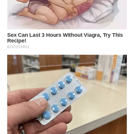
WN
MALUKU
WN
MALUT
WN
DAIRI
WN
DANAU
TOBA
WN
NIAS
WN
LANGKAT