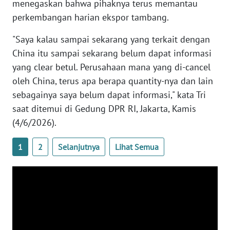
menegaskan bahwa pihaknya terus memantau
perkembangan harian ekspor tambang.
WN
SERAMBI
"Saya kalau sampai sekarang yang terkait dengan
China itu sampai sekarang belum dapat informasi
WN
JAMBI
yang clear betul. Perusahaan mana yang di-cancel
oleh China, terus apa berapa quantity-nya dan lain
WN
sebagainya saya belum dapat informasi," kata Tri
SULTRA
saat ditemui di Gedung DPR RI, Jakarta, Kamis
(4/6/2026).
WN
NTB
1
2
Selanjutnya
Lihat Semua
WN
SULTENG
WN
SULBAR