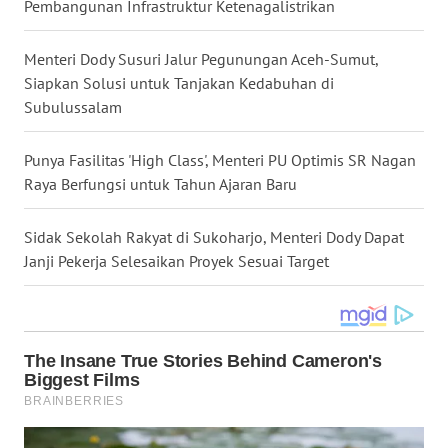
Pembangunan Infrastruktur Ketenagalistrikan
WN
MALUKU
Menteri Dody Susuri Jalur Pegunungan Aceh-Sumut,
Siapkan Solusi untuk Tanjakan Kedabuhan di
WN
Subulussalam
MALUT
Punya Fasilitas 'High Class', Menteri PU Optimis SR Nagan
WN
Raya Berfungsi untuk Tahun Ajaran Baru
DAIRI
Sidak Sekolah Rakyat di Sukoharjo, Menteri Dody Dapat
WN
Janji Pekerja Selesaikan Proyek Sesuai Target
DANAU
TOBA
WN
NIAS
WN
LANGKAT