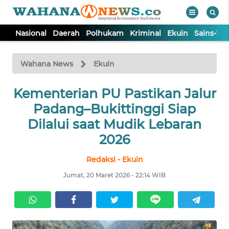
Nasional
Daerah
Polhukam
Kriminal
Ekuin
Sains-Te
WAHANA
Tutup
TV
Wahana News
Ekuin
Kementerian PU Pastikan Jalur
NASIONAL
Padang–Bukittinggi Siap
DAERAH
Dilalui saat Mudik Lebaran
2026
POLHUKAM
Redaksi - Ekuin
Jumat, 20 Maret 2026 - 22:14 WIB
KRIMINAL
EKUIN