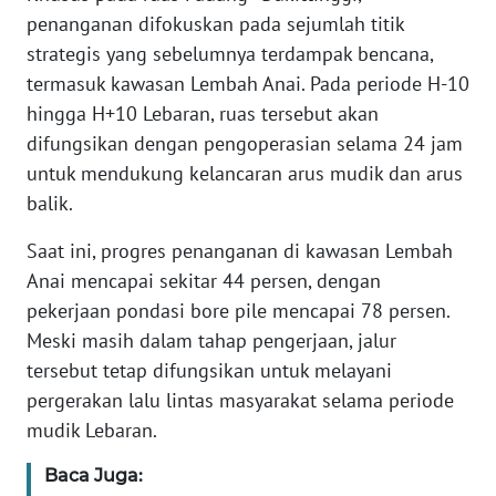
WN
penanganan difokuskan pada sejumlah titik
BANTEN
strategis yang sebelumnya terdampak bencana,
termasuk kawasan Lembah Anai. Pada periode H-10
WN
hingga H+10 Lebaran, ruas tersebut akan
NTT
difungsikan dengan pengoperasian selama 24 jam
untuk mendukung kelancaran arus mudik dan arus
WN
balik.
KEPRI
Saat ini, progres penanganan di kawasan Lembah
WN
Anai mencapai sekitar 44 persen, dengan
PAPUA
pekerjaan pondasi bore pile mencapai 78 persen.
Meski masih dalam tahap pengerjaan, jalur
WN
tersebut tetap difungsikan untuk melayani
PAPUA
BARAT
pergerakan lalu lintas masyarakat selama periode
mudik Lebaran.
WN
RIAU
Baca Juga: