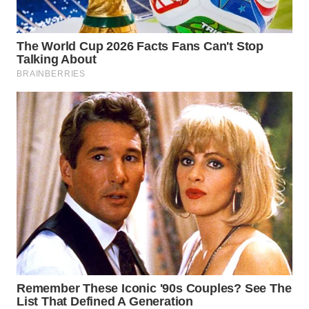
WN
BOGOR
WN
DEPOK
WN
TAPANULI
UTARA
WN
SAMOSIR
WN
PADANG
LAWAS