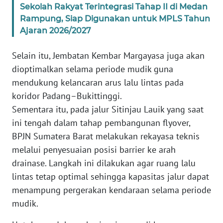
Sekolah Rakyat Terintegrasi Tahap II di Medan
WN
Rampung, Siap Digunakan untuk MPLS Tahun
SERAMBI
Ajaran 2026/2027
WN
Selain itu, Jembatan Kembar Margayasa juga akan
JAMBI
dioptimalkan selama periode mudik guna
mendukung kelancaran arus lalu lintas pada
WN
koridor Padang–Bukittinggi.
SULTRA
Sementara itu, pada jalur Sitinjau Lauik yang saat
ini tengah dalam tahap pembangunan flyover,
WN
BPJN Sumatera Barat melakukan rekayasa teknis
NTB
melalui penyesuaian posisi barrier ke arah
drainase. Langkah ini dilakukan agar ruang lalu
WN
SULTENG
lintas tetap optimal sehingga kapasitas jalur dapat
menampung pergerakan kendaraan selama periode
WN
mudik.
SULBAR