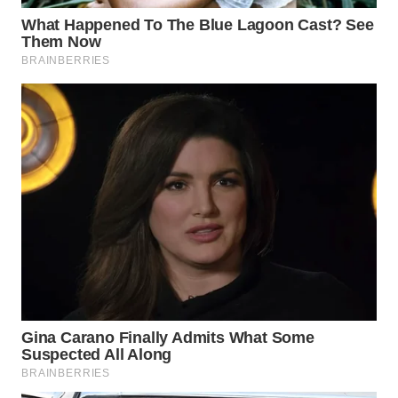
WN
NATUNA
WN
BINTAN
WN
MANDALIKA
WN
LIKUPANG
WN
LABUANBAJO
WN
BORNEO