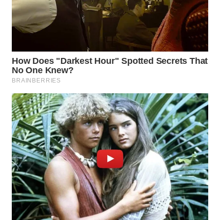
WN
PRIANGAN
TIMUR
WN
SEMARANG
WN
SOLO
WN
BOROBUDUR
WN
MADURA
WN
SURABAYA