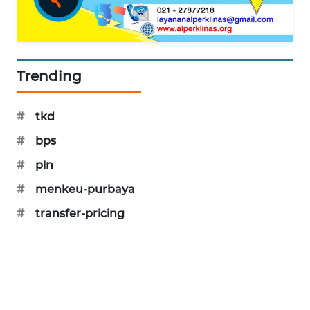
CILEUNGSI
NEWS
BERKAT
NEWS
Trending
BERAMPU
#
tkd
NEWS
#
bps
ANUGERAH
#
pln
NEWS
#
menkeu-purbaya
AKHLAK
#
transfer-pricing
ID
PERAPKI
NEWS