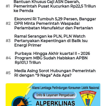
Bantuan Khusus Gaji ASN Daerah,
KARING
#1
Pemerintah Pusat Kucurkan Rp22,5 Triliun
NEWS
ke Pemda
Ekonomi RI Tumbuh 5,29 Persen, Banggar
JURNAL
#2
DPR Minta Pemerintah Waspadai
MARITIM
Perlambatan Manufaktur dan Pertanian
Ramai Serangan ke PLN, PLN Watch
HUMBANG
#3
Pertanyakan Kepentingan di Balik Isu
NEWS
Energi Primer
Purbaya: Hingga Akhir kuartal II – 2026
GARONGGANG
#4
Program MBG Sudah Habiskan APBN
NEWS
Rp101,1 Triliun
Media Asing Sorot Hubungan Pemerintah
FISUELRI
#5
RI dengan "9 Naga" Ada Apa?
ID
ENERGI
NEWS