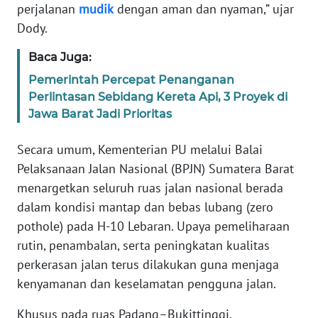
perjalanan
mudik
dengan aman dan nyaman,” ujar
Dody.
KARIR
Baca Juga:
DISCLAIMER
Pemerintah Percepat Penanganan
Perlintasan Sebidang Kereta Api, 3 Proyek di
Wahana
Jawa Barat Jadi Prioritas
News
Regional
Secara umum, Kementerian PU melalui Balai
Pelaksanaan Jalan Nasional (BPJN) Sumatera Barat
WN
menargetkan seluruh ruas jalan nasional berada
SUMUT
dalam kondisi mantap dan bebas lubang (zero
WN
pothole) pada H-10 Lebaran. Upaya pemeliharaan
JAKARTA
rutin, penambalan, serta peningkatan kualitas
perkerasan jalan terus dilakukan guna menjaga
WN
kenyamanan dan keselamatan pengguna jalan.
JABAR
Khusus pada ruas Padang–Bukittinggi,