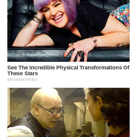
WN
INDRAMAYU
WN
KUNINGAN
WN
MAJALENGKA
WN
SUBANG
WN
SUKABUMI
WN
PURWAKARTA