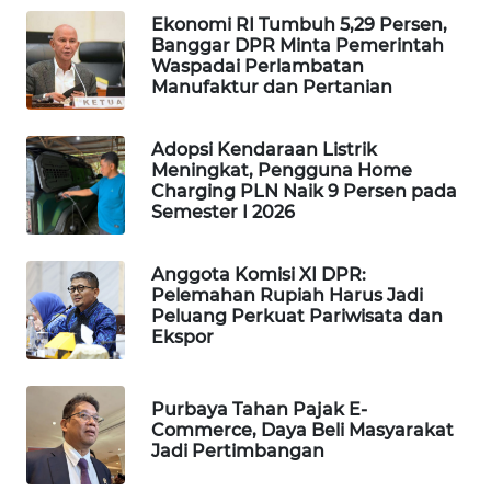
PORTAL
Ekonomi RI Tumbuh 5,29 Persen,
Banggar DPR Minta Pemerintah
KONSUMEN
Waspadai Perlambatan
Manufaktur dan Pertanian
FORWAMKI
Adopsi Kendaraan Listrik
ALPERKLINAS
Meningkat, Pengguna Home
Charging PLN Naik 9 Persen pada
Semester I 2026
FORJASIDA
Anggota Komisi XI DPR:
TAMBANG
Pelemahan Rupiah Harus Jadi
NEWS
Peluang Perkuat Pariwisata dan
Ekspor
SITUNGIR
NEWS
Purbaya Tahan Pajak E-
Commerce, Daya Beli Masyarakat
SIDIKALANG
Jadi Pertimbangan
NEWS