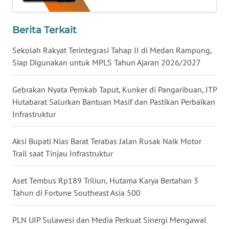
WN
KALTARA
Berita Terkait
WN
Sekolah Rakyat Terintegrasi Tahap II di Medan Rampung,
KALSEL
Siap Digunakan untuk MPLS Tahun Ajaran 2026/2027
WN
Gebrakan Nyata Pemkab Taput, Kunker di Pangaribuan, JTP
KALTIM
Hutabarat Salurkan Bantuan Masif dan Pastikan Perbaikan
Infrastruktur
WN
SULSEL
Aksi Bupati Nias Barat Terabas Jalan Rusak Naik Motor
Trail saat Tinjau Infrastruktur
WN
GORONTALO
Aset Tembus Rp189 Triliun, Hutama Karya Bertahan 3
Tahun di Fortune Southeast Asia 500
WN
SULUT
PLN UIP Sulawesi dan Media Perkuat Sinergi Mengawal