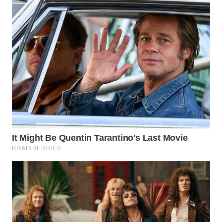
Wahana
Media
Group
WAHANA
NEWS
WAHANA
TANI
WAHANA
ADVOKAT
WAHANA
INFRASTRUKTUR
WAHANA
KONSUMEN