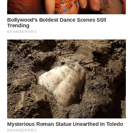
WAHANA
SPORT
WAHANA
UMKM
WAHANA
SELEB
WAHANA
PERSONA
WAHANA
OTOMOTIF
WAHANA
HEALTH