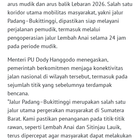
Informasi
arus mudik dan arus balik Lebaran 2026. Salah satu
koridor utama mobilitas masyarakat, yakni jalur
INDEKS
Padang–Bukittinggi, dipastikan siap melayani
BERITA
perjalanan pemudik, termasuk melalui
pengoperasian jalur Lembah Anai selama 24 jam
KONTAK
pada periode mudik.
KAMI
Menteri PU Dody Hanggodo menegaskan,
INFO
pemerintah berkomitmen menjaga konektivitas
IKLAN
jalan nasional di wilayah tersebut, termasuk pada
sejumlah titik yang sebelumnya terdampak
TENTANG
KAMI
bencana.
“Jalur Padang–Bukittinggi merupakan salah satu
PEDOMAN
jalur utama pergerakan masyarakat di Sumatera
MEDIA
Barat. Kami pastikan penanganan pada titik-titik
SIBER
rawan, seperti Lembah Anai dan Sitinjau Lauik,
terus dipercepat agar masyarakat dapat melakukan
REDAKSI