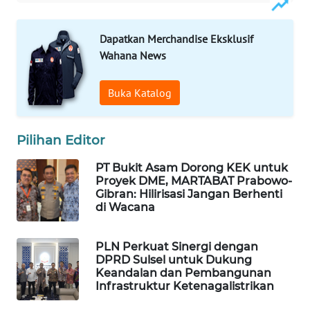
MAWAKA
Dapatkan Merchandise Eksklusif
ID
Wahana News
MARTABAT
NET
Buka Katalog
PLN
Pilihan Editor
WATCH
PT Bukit Asam Dorong KEK untuk
MKLI
Proyek DME, MARTABAT Prabowo-
Gibran: Hilirisasi Jangan Berhenti
di Wacana
LPKKI
PLN Perkuat Sinergi dengan
LKKI
DPRD Sulsel untuk Dukung
Keandalan dan Pembangunan
Infrastruktur Ketenagalistrikan
KOPEKLIN