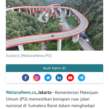
SAINS-TEKNO
KESEHATAN
INTERNASIONAL
SERBA-SERBI
Ilustrasi. [WahanaNews/PU]
PENDIDIKAN
Ikuti Kami di:
OLAHRAGA
OPINI
WahanaNews.co
, Jakarta -
Kementerian Pekerjaan
EDITORIAL
Umum (PU) memastikan kesiapan ruas jalan
nasional di Sumatera Barat dalam menghadapi