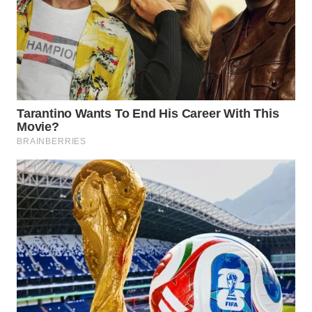
TAPANULI
TENGAH
WN DELI
SERDANG
WN
TEBING
TINGGI
WN
PAKPAK
WN
KARAWANG
WN
BEKASI