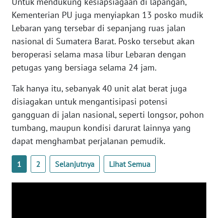
Untuk mendukung kesiapsiagaan di lapangan,
Kementerian PU juga menyiapkan 13 posko mudik
WN
BABEL
Lebaran yang tersebar di sepanjang ruas jalan
nasional di Sumatera Barat. Posko tersebut akan
WN
beroperasi selama masa libur Lebaran dengan
SUMBAR
petugas yang bersiaga selama 24 jam.
WN
Tak hanya itu, sebanyak 40 unit alat berat juga
SUMSEL
disiagakan untuk mengantisipasi potensi
gangguan di jalan nasional, seperti longsor, pohon
WN
tumbang, maupun kondisi darurat lainnya yang
BENGKULU
dapat menghambat perjalanan pemudik.
WN
1
2
Selanjutnya
Lihat Semua
LAMPUNG
WN
JATENG