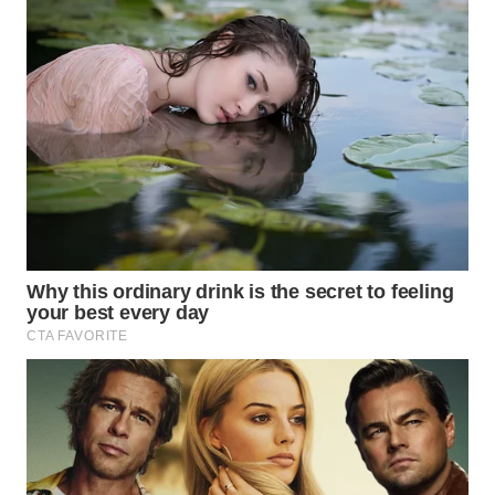
WN
TAPANULI
SELATAN
WN
TANJUNG
LESUNG
WN
KARO
WN
SIMALUNGUN
WN
LABUHANBATU
WN