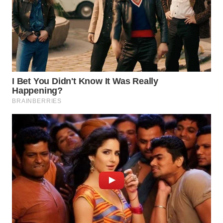
WAHANA
LISTRIK
WAHANA
TRAVEL
WAHANA
TV
WAHANANEWS
ID
WAHANANEWS
CO ID
WAHANANEWS
NET