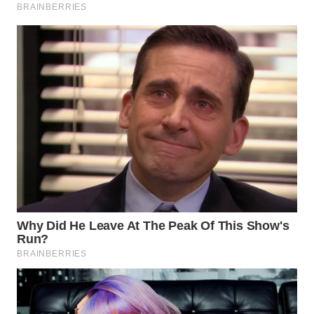
WN
SUMEDANG
WN
CIANJUR
WN
KEPULAUAN
SERIBU
WN
TANGERANG
WN
BINJAI
WN
CIREBON