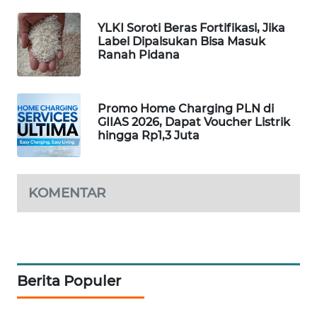
SIBARAGAS
YLKI Soroti Beras Fortifikasi, Jika
NEWS
Label Dipalsukan Bisa Masuk
Ranah Pidana
METRO
SIANTAR
NEWS
Promo Home Charging PLN di
GIIAS 2026, Dapat Voucher Listrik
hingga Rp1,3 Juta
METRO
MEDAN
NEWS
KOMENTAR
METRO
JAKARTA
NEWS
KRT
Berita Populer
NEWS