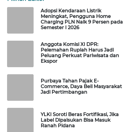
WAHANA
Adopsi Kendaraan Listrik
LISTRIK
Meningkat, Pengguna Home
Charging PLN Naik 9 Persen pada
Semester I 2026
WAHANA
TRAVEL
Anggota Komisi XI DPR:
Pelemahan Rupiah Harus Jadi
WAHANA
Peluang Perkuat Pariwisata dan
TV
Ekspor
WAHANANEWS
ID
Purbaya Tahan Pajak E-
Commerce, Daya Beli Masyarakat
Jadi Pertimbangan
WAHANANEWS
CO ID
YLKI Soroti Beras Fortifikasi, Jika
WAHANANEWS
Label Dipalsukan Bisa Masuk
NET
Ranah Pidana