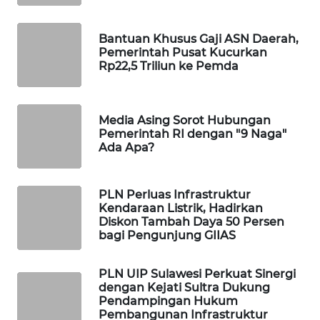
WAHANA
SPORT
Bantuan Khusus Gaji ASN Daerah,
Pemerintah Pusat Kucurkan
Rp22,5 Triliun ke Pemda
WAHANA
UMKM
Media Asing Sorot Hubungan
WAHANA
Pemerintah RI dengan "9 Naga"
SELEB
Ada Apa?
WAHANA
PERSONA
PLN Perluas Infrastruktur
Kendaraan Listrik, Hadirkan
Diskon Tambah Daya 50 Persen
WAHANA
bagi Pengunjung GIIAS
OTOMOTIF
PLN UIP Sulawesi Perkuat Sinergi
WAHANA
dengan Kejati Sultra Dukung
HEALTH
Pendampingan Hukum
Pembangunan Infrastruktur