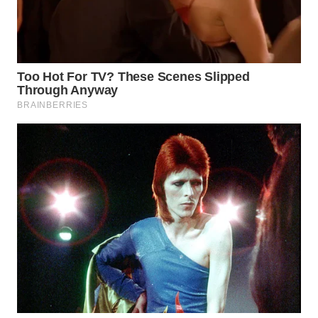
WN
SUMEDANG
WN
CIANJUR
WN
KEPULAUAN
SERIBU
WN
TANGERANG
WN
BINJAI
WN
CIREBON