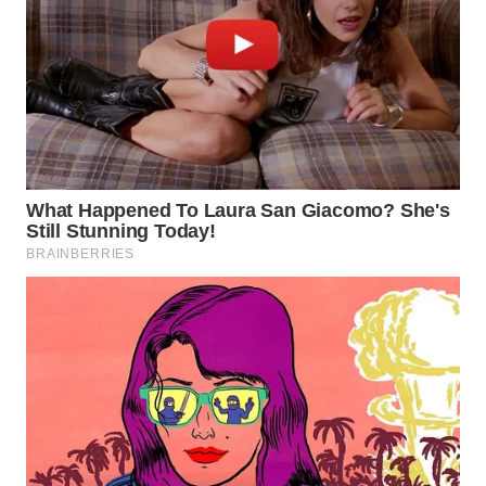
WN
NATUNA
WN
BINTAN
WN
MANDALIKA
WN
LIKUPANG
WN
LABUANBAJO
WN
BORNEO