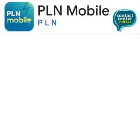
WAHANA MEDIA GROUP
|
|
|
WAHANA NEWS co
WAHANA TANI
WAHANA ADVOKAT
|
|
WAHANA INFRASTRUKTUR
WAHANA KONSUMEN
|
|
|
WAHANA LISTRIK
WAHANA TRAVEL
WAHANA TV
|
|
|
WAHANANEWS id
WAHANANEWS CO ID
WAHANANEWS NET