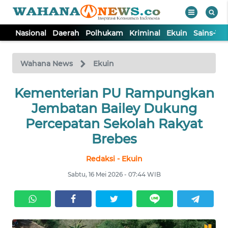
Nasional
Daerah
Polhukam
Kriminal
Ekuin
Sains-Te
WAHANA
Tutup
TV
Wahana News
Ekuin
Kementerian PU Rampungkan
NASIONAL
Jembatan Bailey Dukung
DAERAH
Percepatan Sekolah Rakyat
Brebes
POLHUKAM
Redaksi - Ekuin
Sabtu, 16 Mei 2026 - 07:44 WIB
KRIMINAL
EKUIN