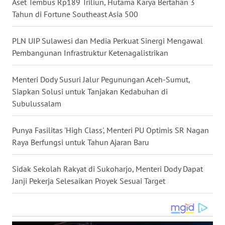
Aset Tembus Rp189 Triliun, Hutama Karya Bertahan 3
Tahun di Fortune Southeast Asia 500
WN
BABEL
PLN UIP Sulawesi dan Media Perkuat Sinergi Mengawal
WN
Pembangunan Infrastruktur Ketenagalistrikan
SUMBAR
Menteri Dody Susuri Jalur Pegunungan Aceh-Sumut,
WN
Siapkan Solusi untuk Tanjakan Kedabuhan di
SUMSEL
Subulussalam
WN
Punya Fasilitas 'High Class', Menteri PU Optimis SR Nagan
BENGKULU
Raya Berfungsi untuk Tahun Ajaran Baru
WN
Sidak Sekolah Rakyat di Sukoharjo, Menteri Dody Dapat
LAMPUNG
Janji Pekerja Selesaikan Proyek Sesuai Target
WN
JATENG