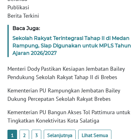
Publikasi
KARIR
Berita Terkini
Baca Juga:
DISCLAIMER
Sekolah Rakyat Terintegrasi Tahap II di Medan
Rampung, Siap Digunakan untuk MPLS Tahun
Wahana
News
Ajaran 2026/2027
Regional
Menteri Dody Pastikan Kesiapan Jembatan Bailey
WN
Pendukung Sekolah Rakyat Tahap II di Brebes
SUMUT
Kementerian PU Rampungkan Jembatan Bailey
WN
Dukung Percepatan Sekolah Rakyat Brebes
JAKARTA
Kementerian PU Bangun Akses Tol Pattimura untuk
Tingkatkan Konektivitas Kota Salatiga
WN
JABAR
1
2
3
Selanjutnya
Lihat Semua