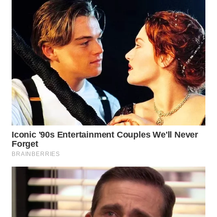
WN
NUSANTARA
WN
JOGJA
WN
JATIM
WN
BALI
WN
KALBAR
WN
KALTENG