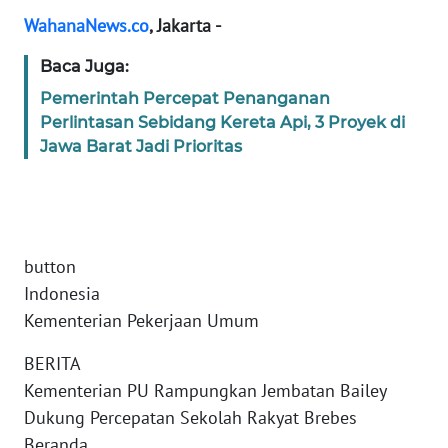
Informasi
WahanaNews.co
, Jakarta -
INDEKS
Baca Juga:
BERITA
Pemerintah Percepat Penanganan
Perlintasan Sebidang Kereta Api, 3 Proyek di
KONTAK
KAMI
Jawa Barat Jadi Prioritas
INFO
IKLAN
button
TENTANG
Indonesia
KAMI
Kementerian Pekerjaan Umum
PEDOMAN
BERITA
MEDIA
Kementerian PU Rampungkan Jembatan Bailey
SIBER
Dukung Percepatan Sekolah Rakyat Brebes
REDAKSI
Beranda