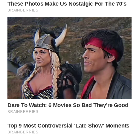
WN
INDRAMAYU
WN
KUNINGAN
WN
MAJALENGKA
WN
SUBANG
WN
SUKABUMI
WN
PURWAKARTA