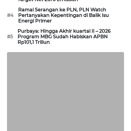
Ramai Serangan ke PLN, PLN Watch
MAWAKA
#4
Pertanyakan Kepentingan di Balik Isu
ID
Energi Primer
Purbaya: Hingga Akhir kuartal II – 2026
MARTABAT
#5
Program MBG Sudah Habiskan APBN
NET
Rp101,1 Triliun
PLN
WATCH
MKLI
LPKKI
LKKI
KOPEKLIN