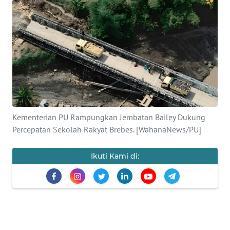
SAINS-TEKNO
KESEHATAN
INTERNASIONAL
SERBA-SERBI
Kementerian PU Rampungkan Jembatan Bailey Dukung
PENDIDIKAN
Percepatan Sekolah Rakyat Brebes. [WahanaNews/PU]
OLAHRAGA
Ikuti Kami di:
OPINI
EDITORIAL