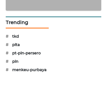
PORTAL
KONSUMEN
Trending
FORWAMKI
ALPERKLINAS
#
tkd
#
plta
FORJASIDA
#
pt-pln-persero
TAMBANG
#
pln
NEWS
#
menkeu-purbaya
SITUNGIR
NEWS
SIDIKALANG
NEWS