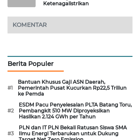
Ketenagalistrikan
WAHANA
DESA
WISATA
KOMENTAR
LAPAK
WAHANA
Wahana
Berita Populer
Network
KONSUMEN
Bantuan Khusus Gaji ASN Daerah,
LISTRIK
#1
Pemerintah Pusat Kucurkan Rp22,5 Triliun
ke Pemda
MASYARAKAT
ESDM Pacu Penyelesaian PLTA Batang Toru,
#2
Pembangkit 510 MW Diproyeksikan
KELISTRIKAN
Hasilkan 2.124 GWh per Tahun
WALINKI
PLN dan IT PLN Bekali Ratusan Siswa SMA
#3
Ilmu Energi Terbarukan untuk Dukung
ID
Target Net Zero Emission