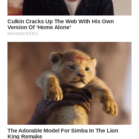
WN
TAPANULI
SELATAN
WN
TANJUNG
LESUNG
WN
KARO
WN
SIMALUNGUN
WN
LABUHANBATU
WN