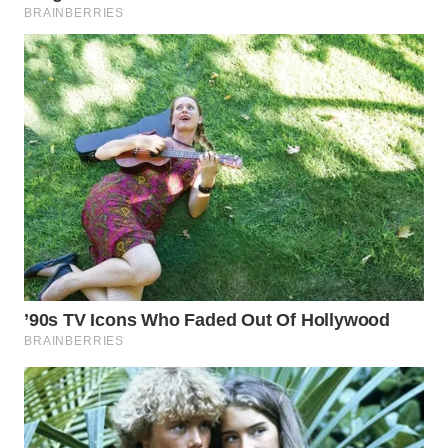
TAPANULI
TENGAH
WN DELI
SERDANG
WN
TEBING
TINGGI
WN
PAKPAK
WN
KARAWANG
WN
BEKASI