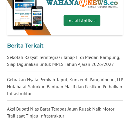
WN
SERAMBI
Install Aplikasi
WN
JAMBI
Berita Terkait
WN
Sekolah Rakyat Terintegrasi Tahap II di Medan Rampung,
SULTRA
Siap Digunakan untuk MPLS Tahun Ajaran 2026/2027
WN
Gebrakan Nyata Pemkab Taput, Kunker di Pangaribuan, JTP
NTB
Hutabarat Salurkan Bantuan Masif dan Pastikan Perbaikan
Infrastruktur
WN
SULTENG
Aksi Bupati Nias Barat Terabas Jalan Rusak Naik Motor
Trail saat Tinjau Infrastruktur
WN
SULBAR