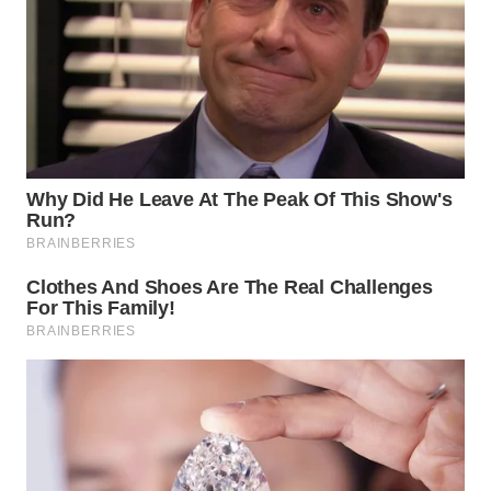
WN
KALTARA
WN
KALSEL
WN
KALTIM
WN
SULSEL
WN
GORONTALO
WN
SULUT