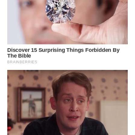
WN
MALUKU
WN
MALUT
WN
DAIRI
WN
DANAU
TOBA
WN
NIAS
WN
LANGKAT