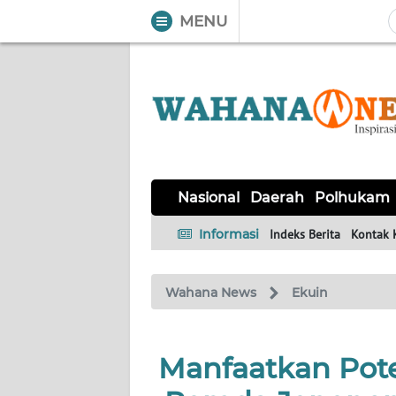
MENU
WAHANA
Tutup
TV
NASIONAL
DAERAH
POLHUKAM
KRIMINAL
EKUIN
SAINS-
KESEHATAN
INTERNASIONAL
Nasional
Daerah
Polhukam
TEKNO
Informasi
Indeks Berita
Kontak 
SERBA-
PENDIDIKAN
OLAHRAGA
OPINI
SERBI
Wahana News
Ekuin
EDITORIAL
Manfaatkan Pot
Informasi