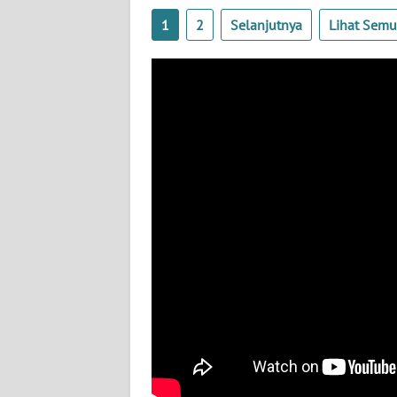
KALTARA
1
2
Selanjutnya
Lihat Sem
WN
KALSEL
WN
KALTIM
WN
SULSEL
WN
GORONTALO
WN
SULUT
WN
MALUKU