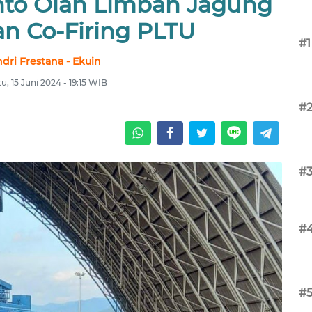
to Olah Limbah Jagung
an Co-Firing PLTU
#1
dri Frestana - Ekuin
u, 15 Juni 2024 - 19:15 WIB
#
#
#
#