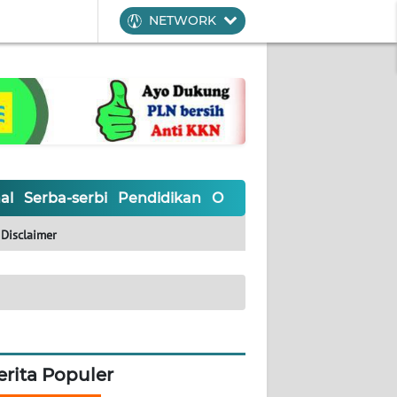
NETWORK
al
Serba-serbi
Pendidikan
Olahraga
Opini
Editoria
Disclaimer
erita Populer