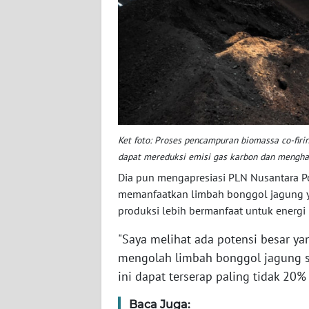
BABEL
WN
SUMBAR
WN
SUMSEL
Ket foto: Proses pencampuran biomassa co-firin
WN
dapat mereduksi emisi gas karbon dan menghasi
BENGKULU
Dia pun mengapresiasi PLN Nusantara P
memanfaatkan limbah bonggol jagung y
WN
produksi lebih bermanfaat untuk energi 
LAMPUNG
"Saya melihat ada potensi besar y
WN
mengolah limbah bonggol jagung s
JATENG
ini dapat terserap paling tidak 20% 
WN
Baca Juga: