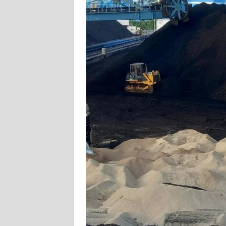
KARIR
DISCLAIMER
Wahana
News
Regional
WN
SUMUT
WN
JAKARTA
WN
JABAR
WN
BANTEN