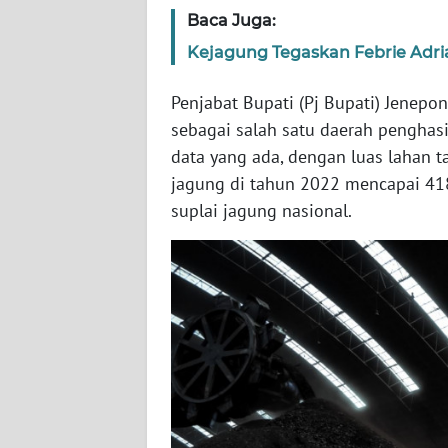
SERAMBI
Baca Juga:
Kejagung Tegaskan Febrie Adri
WN
JAMBI
Penjabat Bupati (Pj Bupati) Jenepo
sebagai salah satu daerah penghasi
WN
data yang ada, dengan luas lahan 
SULTRA
jagung di tahun 2022 mencapai 418 
suplai jagung nasional.
WN
NTB
WN
SULTENG
WN
SULBAR
WN