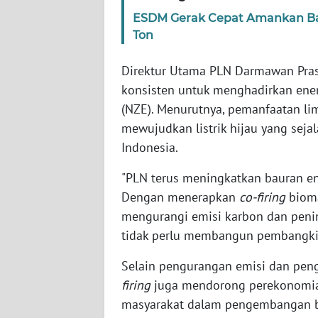
NUSANTARA
ESDM Gerak Cepat Amankan Bat
Ton
WN
JOGJA
Direktur Utama PLN Darmawan Pra
konsisten untuk menghadirkan ener
WN
(NZE). Menurutnya, pemanfaatan li
JATIM
mewujudkan listrik hijau yang sej
Indonesia.
WN
BALI
"PLN terus meningkatkan bauran ene
Dengan menerapkan
co-firing
bioma
WN
mengurangi emisi karbon dan penin
KALBAR
tidak perlu membangun pembangkit 
WN
Selain pengurangan emisi dan pen
KALTENG
firing
juga mendorong perekonomian
masyarakat dalam pengembangan 
WN