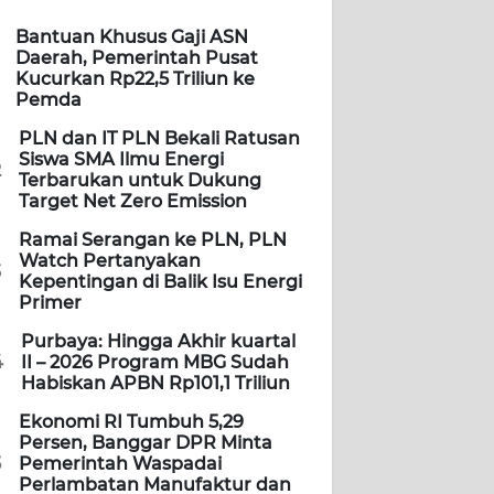
Bantuan Khusus Gaji ASN
Daerah, Pemerintah Pusat
Kucurkan Rp22,5 Triliun ke
Pemda
PLN dan IT PLN Bekali Ratusan
Siswa SMA Ilmu Energi
2
Terbarukan untuk Dukung
Target Net Zero Emission
Ramai Serangan ke PLN, PLN
Watch Pertanyakan
3
Kepentingan di Balik Isu Energi
Primer
Purbaya: Hingga Akhir kuartal
4
II – 2026 Program MBG Sudah
Habiskan APBN Rp101,1 Triliun
Ekonomi RI Tumbuh 5,29
Persen, Banggar DPR Minta
5
Pemerintah Waspadai
Perlambatan Manufaktur dan