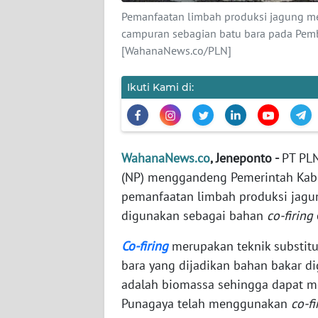
Pemanfaatan limbah produksi jagung me
campuran sebagian batu bara pada Pemba
WN
[WahanaNews.co/PLN]
NTT
Ikuti Kami di:
WN
KEPRI
WN
PAPUA
WahanaNews.co
, Jeneponto -
PT PLN
(NP) menggandeng Pemerintah Kabu
WN
pemanfaatan limbah produksi jagu
PAPUA
digunakan sebagai bahan
co-firing
BARAT
Co-firing
merupakan teknik substit
WN
bara yang dijadikan bahan bakar di
RIAU
adalah biomassa sehingga dapat m
Punagaya telah menggunakan
co-f
WN