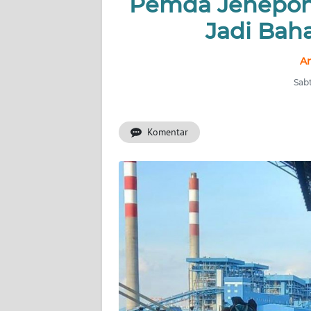
Pemda Jenepon
INDEKS
BERITA
Jadi Bah
KONTAK
An
KAMI
Sabt
INFO
IKLAN
Komentar
TENTANG
KAMI
PEDOMAN
MEDIA
SIBER
REDAKSI