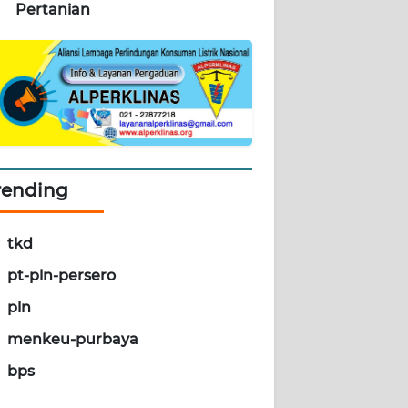
Pertanian
rending
tkd
pt-pln-persero
pln
menkeu-purbaya
bps