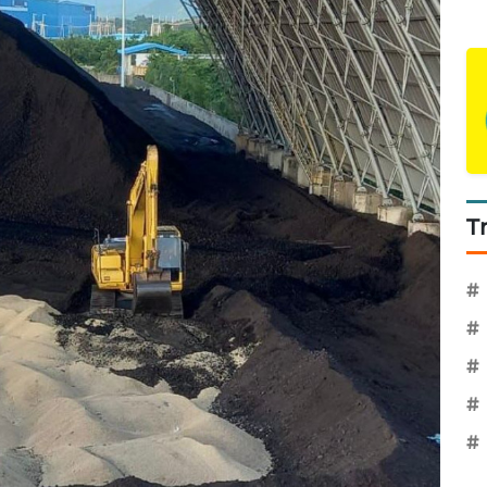
T
#
#
#
#
#