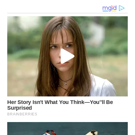
WN
MALUKU
WN
MALUT
WN
DAIRI
WN
DANAU
TOBA
WN
NIAS
WN
LANGKAT