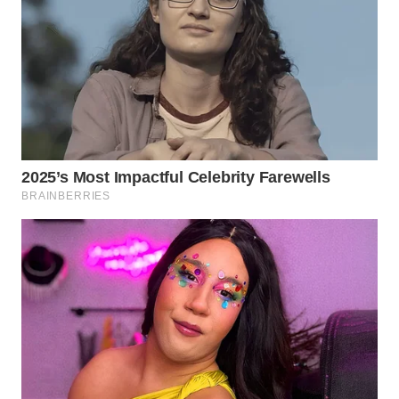
WN
INDRAMAYU
WN
KUNINGAN
WN
MAJALENGKA
WN
SUBANG
WN
SUKABUMI
WN
PURWAKARTA