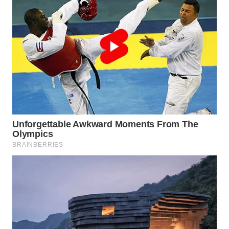
WN
TAPANULI
SELATAN
WN
TANJUNG
LESUNG
WN
KARO
WN
SIMALUNGUN
WN
LABUHANBATU
WN