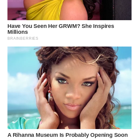
WN
PRIANGAN
TIMUR
WN
SEMARANG
WN
SOLO
WN
BOROBUDUR
WN
MADURA
WN
SURABAYA