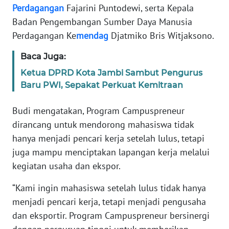
Perdagangan
Fajarini Puntodewi, serta Kepala
Badan Pengembangan Sumber Daya Manusia
KARIR
Perdagangan Ke
mendag
Djatmiko Bris Witjaksono.
DISCLAIMER
Baca Juga:
Ketua DPRD Kota Jambi Sambut Pengurus
Wahana
Baru PWI, Sepakat Perkuat Kemitraan
News
Regional
Budi mengatakan, Program Campuspreneur
dirancang untuk mendorong mahasiswa tidak
WN
SUMUT
hanya menjadi pencari kerja setelah lulus, tetapi
juga mampu menciptakan lapangan kerja melalui
WN
kegiatan usaha dan ekspor.
JAKARTA
“Kami ingin mahasiswa setelah lulus tidak hanya
WN
menjadi pencari kerja, tetapi menjadi pengusaha
JABAR
dan eksportir. Program Campuspreneur bersinergi