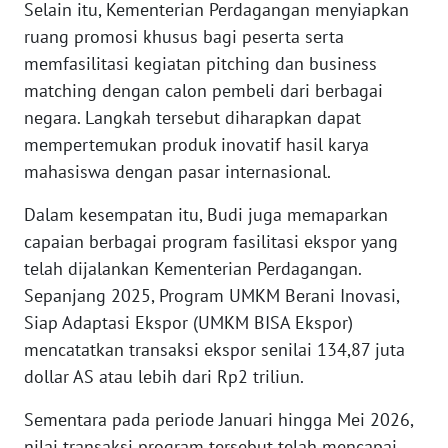
Selain itu, Kementerian Perdagangan menyiapkan
WN
ruang promosi khusus bagi peserta serta
SERAMBI
memfasilitasi kegiatan pitching dan business
matching dengan calon pembeli dari berbagai
WN
negara. Langkah tersebut diharapkan dapat
JAMBI
mempertemukan produk inovatif hasil karya
mahasiswa dengan pasar internasional.
WN
SULTRA
Dalam kesempatan itu, Budi juga memaparkan
capaian berbagai program fasilitasi ekspor yang
WN
telah dijalankan Kementerian Perdagangan.
NTB
Sepanjang 2025, Program UMKM Berani Inovasi,
Siap Adaptasi Ekspor (UMKM BISA Ekspor)
WN
mencatatkan transaksi ekspor senilai 134,87 juta
SULTENG
dollar AS atau lebih dari Rp2 triliun.
WN
Sementara pada periode Januari hingga Mei 2026,
SULBAR
nilai transaksi program tersebut telah mencapai