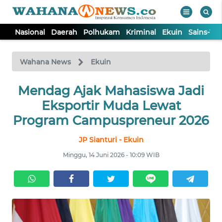
Nasional
Daerah
Polhukam
Kriminal
Ekuin
Sains-Te
WAHANA
Tutup
TV
Wahana News
Ekuin
NASIONAL
Mendag Ajak Mahasiswa Jadi
Eksportir Muda Lewat
DAERAH
Program Campuspreneur 2026
JP Sianturi - Ekuin
POLHUKAM
Minggu, 14 Juni 2026 - 10:09 WIB
KRIMINAL
EKUIN