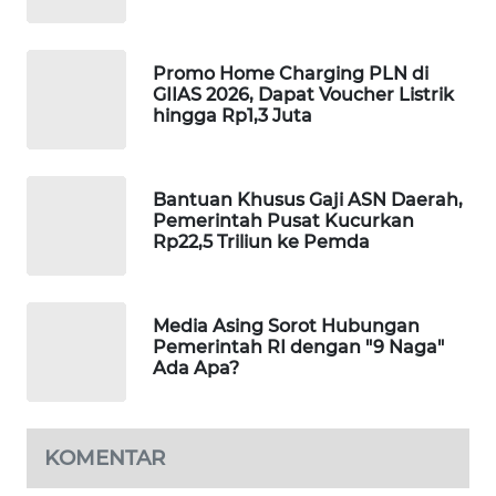
PORTAL
KONSUMEN
Promo Home Charging PLN di
GIIAS 2026, Dapat Voucher Listrik
FORWAMKI
hingga Rp1,3 Juta
ALPERKLINAS
Bantuan Khusus Gaji ASN Daerah,
Pemerintah Pusat Kucurkan
FORJASIDA
Rp22,5 Triliun ke Pemda
TAMBANG
NEWS
Media Asing Sorot Hubungan
Pemerintah RI dengan "9 Naga"
SITUNGIR
Ada Apa?
NEWS
SIDIKALANG
KOMENTAR
NEWS