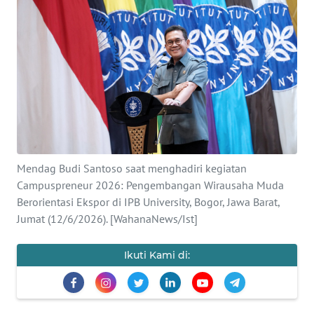
SAINS-TEKNO
KESEHATAN
INTERNASIONAL
SERBA-SERBI
PENDIDIKAN
Mendag Budi Santoso saat menghadiri kegiatan
Campuspreneur 2026: Pengembangan Wirausaha Muda
Berorientasi Ekspor di IPB University, Bogor, Jawa Barat,
OLAHRAGA
Jumat (12/6/2026). [WahanaNews/Ist]
OPINI
Ikuti Kami di:
EDITORIAL