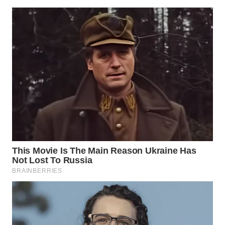
WN
SUMEDANG
WN
CIANJUR
WN
KEPULAUAN
SERIBU
WN
TANGERANG
WN
BINJAI
WN
CIREBON