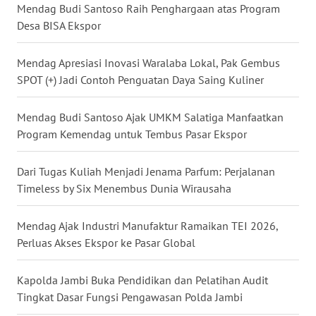
Mendag Budi Santoso Raih Penghargaan atas Program
WN
Desa BISA Ekspor
KALTARA
Mendag Apresiasi Inovasi Waralaba Lokal, Pak Gembus
WN
SPOT (+) Jadi Contoh Penguatan Daya Saing Kuliner
KALSEL
Mendag Budi Santoso Ajak UMKM Salatiga Manfaatkan
WN
Program Kemendag untuk Tembus Pasar Ekspor
KALTIM
Dari Tugas Kuliah Menjadi Jenama Parfum: Perjalanan
WN
SULSEL
Timeless by Six Menembus Dunia Wirausaha
WN
Mendag Ajak Industri Manufaktur Ramaikan TEI 2026,
GORONTALO
Perluas Akses Ekspor ke Pasar Global
WN
Kapolda Jambi Buka Pendidikan dan Pelatihan Audit
SULUT
Tingkat Dasar Fungsi Pengawasan Polda Jambi