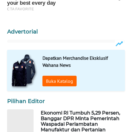
WAHANA
DESA
WISATA
Advertorial
LAPAK
WAHANA
Wahana
Dapatkan Merchandise Eksklusif
Network
Wahana News
KONSUMEN
Buka Katalog
LISTRIK
MASYARAKAT
Pilihan Editor
KELISTRIKAN
Ekonomi RI Tumbuh 5,29 Persen,
Banggar DPR Minta Pemerintah
WALINKI
Waspadai Perlambatan
ID
Manufaktur dan Pertanian