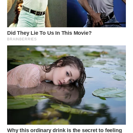
WAHANA
SPORT
WAHANA
UMKM
WAHANA
SELEB
WAHANA
PERSONA
WAHANA
OTOMOTIF
WAHANA
HEALTH