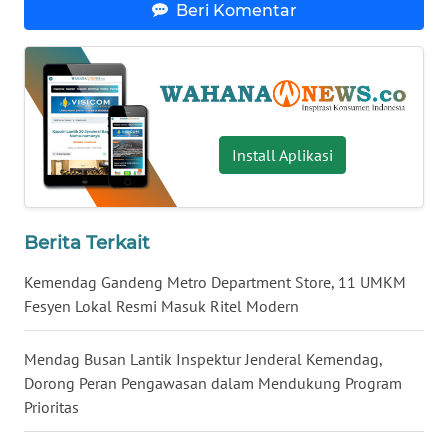
Beri Komentar
WN
NUSANTARA
WN
JOGJA
Install Aplikasi
WN
JATIM
Berita Terkait
WN
BALI
Kemendag Gandeng Metro Department Store, 11 UMKM
Fesyen Lokal Resmi Masuk Ritel Modern
WN
KALBAR
Mendag Busan Lantik Inspektur Jenderal Kemendag,
Dorong Peran Pengawasan dalam Mendukung Program
WN
Prioritas
KALTENG