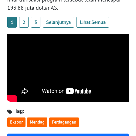
193,88 juta dollar AS.
WN
BABEL
1
2
3
Selanjutnya
Lihat Semua
WN
SUMBAR
WN
SUMSEL
WN
BENGKULU
WN
LAMPUNG
Tag:
WN
Ekspor
Mendag
Perdagangan
JATENG