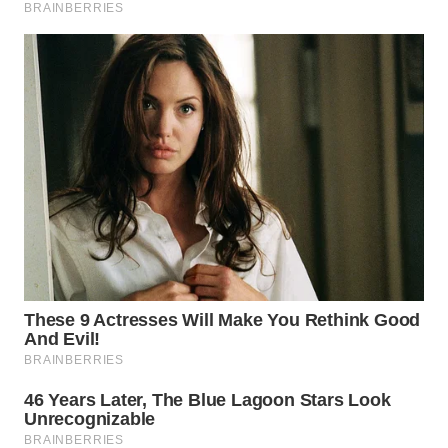
WN
NATUNA
WN
BINTAN
WN
MANDALIKA
WN
LIKUPANG
WN
LABUANBAJO
WN
BORNEO