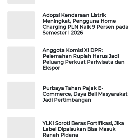
MAWAKA
Adopsi Kendaraan Listrik
ID
Meningkat, Pengguna Home
Charging PLN Naik 9 Persen pada
Semester I 2026
MARTABAT
NET
Anggota Komisi XI DPR:
Pelemahan Rupiah Harus Jadi
PLN
Peluang Perkuat Pariwisata dan
WATCH
Ekspor
MKLI
Purbaya Tahan Pajak E-
Commerce, Daya Beli Masyarakat
LPKKI
Jadi Pertimbangan
LKKI
YLKI Soroti Beras Fortifikasi, Jika
KOPEKLIN
Label Dipalsukan Bisa Masuk
Ranah Pidana