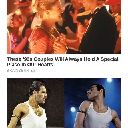
WAHANA
LISTRIK
WAHANA
TRAVEL
WAHANA
TV
WAHANANEWS
ID
WAHANANEWS
CO ID
WAHANANEWS
NET