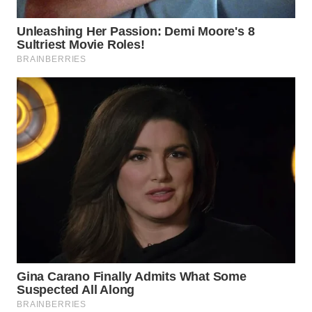
WN
BOGOR
WN
DEPOK
WN
TAPANULI
UTARA
WN
SAMOSIR
WN
PADANG
LAWAS