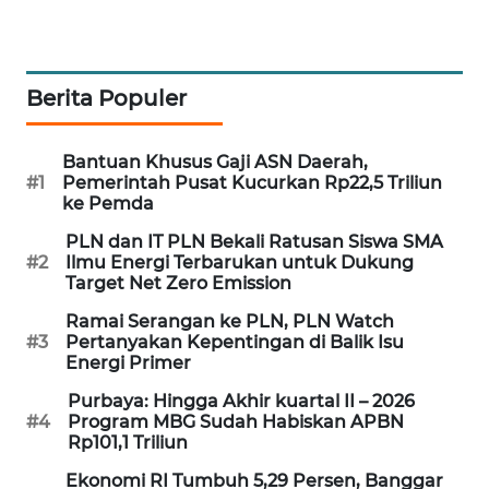
SIBARAGAS
NEWS
Berita Populer
METRO
SIANTAR
NEWS
Bantuan Khusus Gaji ASN Daerah,
#1
Pemerintah Pusat Kucurkan Rp22,5 Triliun
ke Pemda
METRO
MEDAN
PLN dan IT PLN Bekali Ratusan Siswa SMA
NEWS
#2
Ilmu Energi Terbarukan untuk Dukung
Target Net Zero Emission
METRO
Ramai Serangan ke PLN, PLN Watch
JAKARTA
#3
Pertanyakan Kepentingan di Balik Isu
Energi Primer
NEWS
Purbaya: Hingga Akhir kuartal II – 2026
#4
Program MBG Sudah Habiskan APBN
KRT
Rp101,1 Triliun
NEWS
Ekonomi RI Tumbuh 5,29 Persen, Banggar