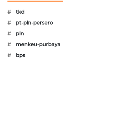
CILEUNGSI
NEWS
#
tkd
#
pt-pln-persero
BERKAT
NEWS
#
pln
#
menkeu-purbaya
BERAMPU
NEWS
#
bps
ANUGERAH
NEWS
AKHLAK
ID
PERAPKI
NEWS