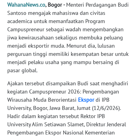
Informasi
WahanaNews.co
, Bogor -
Menteri Perdagangan Budi
Santoso mengajak mahasiswa dan civitas
INDEKS
academica untuk memanfaatkan Program
BERITA
Campuspreneur sebagai wadah mengembangkan
jiwa kewirausahaan sekaligus membuka peluang
KONTAK
KAMI
menjadi eksportir muda. Menurut dia, lulusan
perguruan tinggi memiliki kesempatan besar untuk
INFO
menjadi pelaku usaha yang mampu bersaing di
IKLAN
pasar global.
Ajakan tersebut disampaikan Budi saat menghadiri
TENTANG
KAMI
kegiatan Campuspreneur 2026: Pengembangan
Wirausaha Muda Berorientasi
Ekspor
di IPB
PEDOMAN
University, Bogor, Jawa Barat, Jumat (12/6/2026).
MEDIA
Hadir dalam kegiatan tersebut Rektor IPB
SIBER
University Alim Setiawan Slamet, Direktur Jenderal
Pengembangan Ekspor Nasional Kementerian
REDAKSI