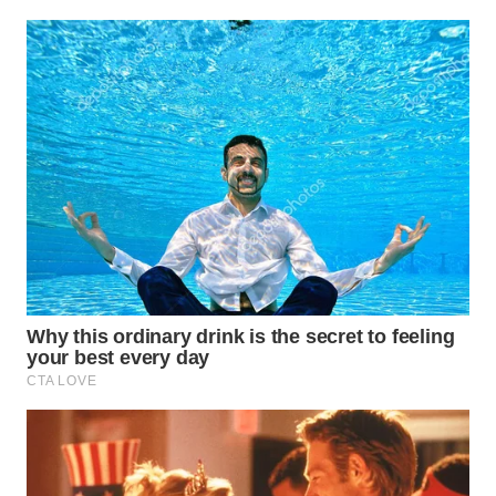
Wahana
Media
Group
WAHANA
NEWS
WAHANA
TANI
WAHANA
ADVOKAT
WAHANA
INFRASTRUKTUR
WAHANA
KONSUMEN