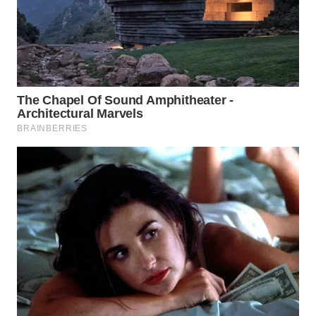
TAPANULI
TENGAH
WN DELI
SERDANG
WN
TEBING
TINGGI
WN
PAKPAK
WN
KARAWANG
WN
BEKASI