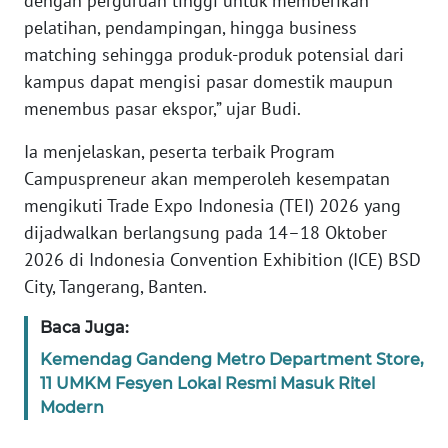
dengan perguruan tinggi untuk memberikan
WN
pelatihan, pendampingan, hingga business
BANTEN
matching sehingga produk-produk potensial dari
kampus dapat mengisi pasar domestik maupun
WN
menembus pasar ekspor,” ujar Budi.
NTT
Ia menjelaskan, peserta terbaik Program
WN
Campuspreneur akan memperoleh kesempatan
KEPRI
mengikuti Trade Expo Indonesia (TEI) 2026 yang
dijadwalkan berlangsung pada 14–18 Oktober
WN
2026 di Indonesia Convention Exhibition (ICE) BSD
PAPUA
City, Tangerang, Banten.
WN
Baca Juga:
PAPUA
BARAT
Kemendag Gandeng Metro Department Store,
11 UMKM Fesyen Lokal Resmi Masuk Ritel
WN
Modern
RIAU