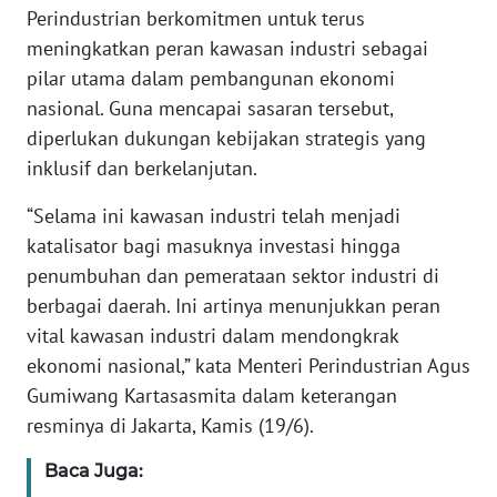
Informasi
Perindustrian berkomitmen untuk terus
meningkatkan peran kawasan industri sebagai
INDEKS
pilar utama dalam pembangunan ekonomi
BERITA
nasional. Guna mencapai sasaran tersebut,
diperlukan dukungan kebijakan strategis yang
KONTAK
KAMI
inklusif dan berkelanjutan.
“Selama ini kawasan industri telah menjadi
INFO
katalisator bagi masuknya investasi hingga
IKLAN
penumbuhan dan pemerataan sektor industri di
berbagai daerah. Ini artinya menunjukkan peran
TENTANG
KAMI
vital kawasan industri dalam mendongkrak
ekonomi nasional,” kata Menteri Perindustrian Agus
PEDOMAN
Gumiwang Kartasasmita dalam keterangan
MEDIA
resminya di Jakarta, Kamis (19/6).
SIBER
Baca Juga:
REDAKSI