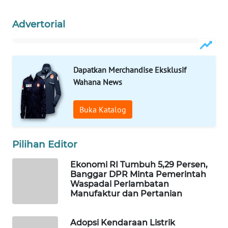
WAHANA
DESA
Advertorial
WISATA
LAPAK
Dapatkan Merchandise Eksklusif
WAHANA
Wahana News
Wahana
Network
Buka Katalog
KONSUMEN
LISTRIK
Pilihan Editor
Ekonomi RI Tumbuh 5,29 Persen,
MASYARAKAT
Banggar DPR Minta Pemerintah
KELISTRIKAN
Waspadai Perlambatan
Manufaktur dan Pertanian
WALINKI
ID
Adopsi Kendaraan Listrik