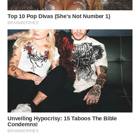
WAHANA
SPORT
WAHANA
UMKM
WAHANA
SELEB
WAHANA
PERSONA
WAHANA
OTOMOTIF
WAHANA
HEALTH