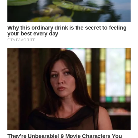
WN
PRIANGAN
TIMUR
WN
SEMARANG
WN
SOLO
WN
BOROBUDUR
WN
MADURA
WN
SURABAYA