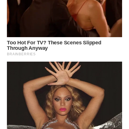
WAHANA
LISTRIK
WAHANA
TRAVEL
WAHANA
TV
WAHANANEWS
ID
WAHANANEWS
CO ID
WAHANANEWS
NET