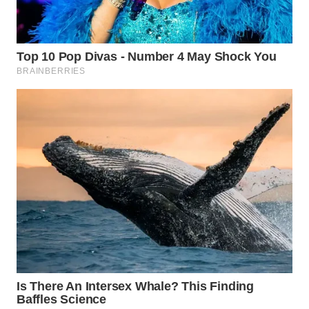
TAPANULI
TENGAH
WN DELI
SERDANG
WN
TEBING
TINGGI
WN
PAKPAK
WN
KARAWANG
WN
BEKASI