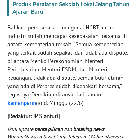
Produk Peralatan Sekolah Lokal Jelang Tahun
WN
Ajaran Baru
SERAMBI
Bahkan, pembahasan mengenai HGBT untuk
WN
industri sudah mencapai kesepakatan bersama di
JAMBI
antara kementerian terkait. “Semua kementerian
yang terkait sudah sepakat, dan tidak ada dispute,
WN
di antara Menko Perekonomian, Menteri
SULTRA
Perindustrian, Menteri ESDM, dan Menteri
keuangan, tidak ada dispute, semua butir aturan
WN
yang ada di Perpres sudah disepakati bersama,”
NTB
tegasnya. Demikian dilansir dari laman
kemenperin
goid, Minggu (22/6).
WN
SULTENG
[Redaktur: JP Sianturi]
WN
Ikuti update
berita pilihan
dan
breaking news
SULBAR
WahanaNews.co lewat Grup Telegram "WahanaNews.co