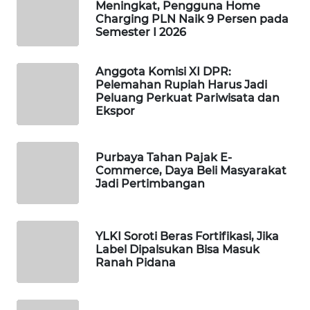
Meningkat, Pengguna Home
Charging PLN Naik 9 Persen pada
MAWAKA
Semester I 2026
ID
Anggota Komisi XI DPR:
MARTABAT
Pelemahan Rupiah Harus Jadi
NET
Peluang Perkuat Pariwisata dan
Ekspor
PLN
WATCH
Purbaya Tahan Pajak E-
Commerce, Daya Beli Masyarakat
MKLI
Jadi Pertimbangan
LPKKI
YLKI Soroti Beras Fortifikasi, Jika
Label Dipalsukan Bisa Masuk
LKKI
Ranah Pidana
KOPEKLIN