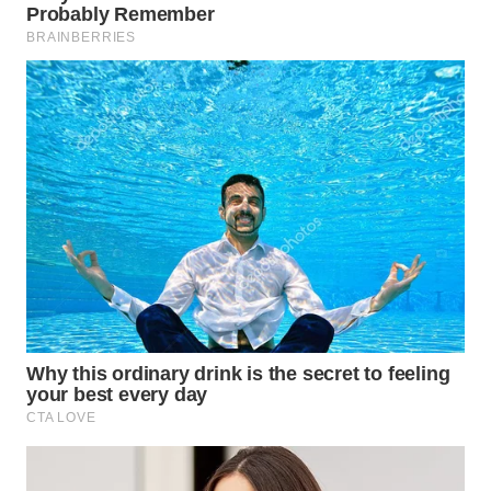
WN
NATUNA
WN
BINTAN
WN
MANDALIKA
WN
LIKUPANG
WN
LABUANBAJO
WN
BORNEO