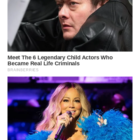
WN
TAPANULI
SELATAN
WN
TANJUNG
LESUNG
WN
KARO
WN
SIMALUNGUN
WN
LABUHANBATU
WN