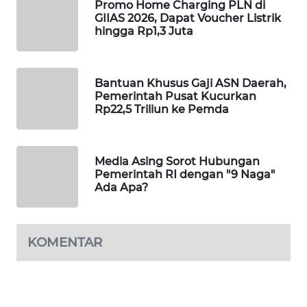
Promo Home Charging PLN di
PORTAL
GIIAS 2026, Dapat Voucher Listrik
KONSUMEN
hingga Rp1,3 Juta
FORWAMKI
Bantuan Khusus Gaji ASN Daerah,
Pemerintah Pusat Kucurkan
ALPERKLINAS
Rp22,5 Triliun ke Pemda
FORJASIDA
Media Asing Sorot Hubungan
TAMBANG
Pemerintah RI dengan "9 Naga"
Ada Apa?
NEWS
SITUNGIR
NEWS
KOMENTAR
SIDIKALANG
NEWS