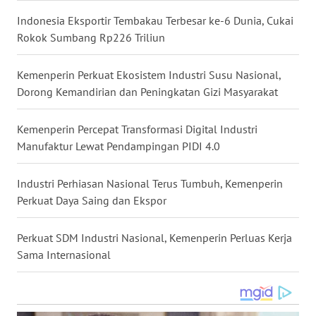
WN
Indonesia Eksportir Tembakau Terbesar ke-6 Dunia, Cukai
KALTARA
Rokok Sumbang Rp226 Triliun
WN
Kemenperin Perkuat Ekosistem Industri Susu Nasional,
KALSEL
Dorong Kemandirian dan Peningkatan Gizi Masyarakat
WN
Kemenperin Percepat Transformasi Digital Industri
KALTIM
Manufaktur Lewat Pendampingan PIDI 4.0
WN
Industri Perhiasan Nasional Terus Tumbuh, Kemenperin
SULSEL
Perkuat Daya Saing dan Ekspor
WN
Perkuat SDM Industri Nasional, Kemenperin Perluas Kerja
GORONTALO
Sama Internasional
WN
SULUT