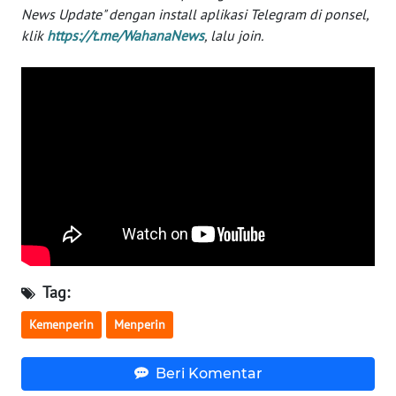
News Update" dengan install aplikasi Telegram di ponsel,
WN
klik
https://t.me/WahanaNews
, lalu join.
BABEL
WN
SUMBAR
WN
SUMSEL
WN
BENGKULU
WN
Tag:
LAMPUNG
Kemenperin
Menperin
WN
JATENG
Beri Komentar