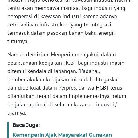
WN
tentu akan membawa manfaat bagi industri yang
BANTEN
beroperasi di kawasan industri karena adanya
ketersediaan infrastruktur yang terintegrasi,
WN
termasuk dalam pasokan bahan baku energi,”
NTT
tuturnya.
WN
Namun demikian, Menperin mengakui, dalam
KEPRI
pelaksanaan kebijakan HGBT bagi industri masih
ditemui kendala di lapangan. “Padahal,
WN
pemberlakukan kebijakan ini sudah ditegaskan
PAPUA
dan diperkuat dalam Perpres, bahwa HGBT terus
dilanjutkan, tetapi dalam implementasinya belum
WN
PAPUA
berjalan optimal di seluruh kawasan industri,”
BARAT
ujarnya.
Baca Juga:
WN
RIAU
Kemenperin Ajak Masyarakat Gunakan