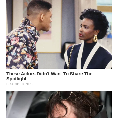
WN
MALUKU
WN
MALUT
WN
DAIRI
WN
DANAU
TOBA
WN
NIAS
WN
LANGKAT