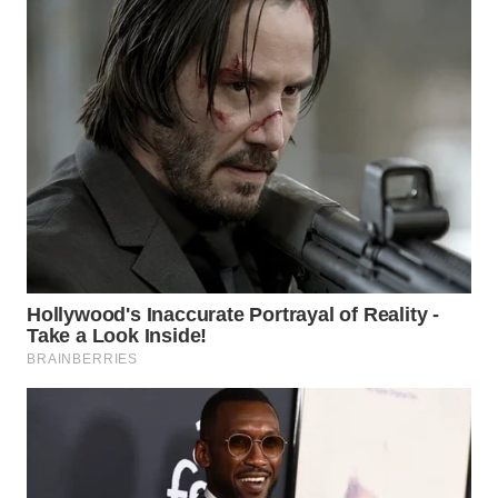
WN
SUMEDANG
WN
CIANJUR
WN
KEPULAUAN
SERIBU
WN
TANGERANG
WN
BINJAI
WN
CIREBON