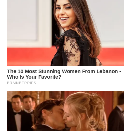
Wahana
Media
Group
WAHANA
NEWS
WAHANA
TANI
WAHANA
ADVOKAT
WAHANA
INFRASTRUKTUR
WAHANA
KONSUMEN