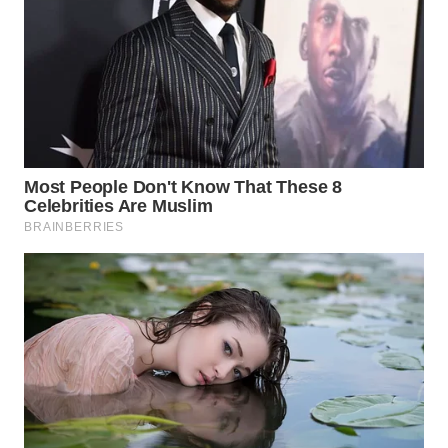
WN
INDRAMAYU
WN
KUNINGAN
WN
MAJALENGKA
WN
SUBANG
WN
SUKABUMI
WN
PURWAKARTA