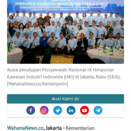
SAINS-TEKNO
KESEHATAN
INTERNASIONAL
SERBA-SERBI
PENDIDIKAN
Acara penutupan Musyawarah Nasional IX Himpunan
Kawasan Industri Indonesia (HKI) di Jakarta, Rabu (18/6).
[WahanaNews.co/Kemenperin]
OLAHRAGA
Ikuti Kami di:
OPINI
EDITORIAL
WahanaNews.co
, Jakarta -
Kementerian