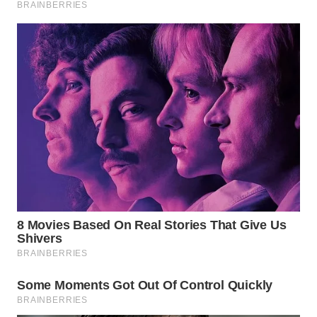
WN
BOGOR
WN
DEPOK
WN
TAPANULI
UTARA
WN
SAMOSIR
WN
PADANG
LAWAS