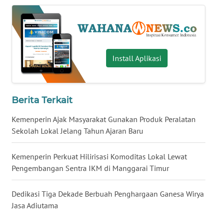
WN
NUSANTARA
WN
Install Aplikasi
JOGJA
WN
JATIM
Berita Terkait
Kemenperin Ajak Masyarakat Gunakan Produk Peralatan
WN
BALI
Sekolah Lokal Jelang Tahun Ajaran Baru
WN
Kemenperin Perkuat Hilirisasi Komoditas Lokal Lewat
KALBAR
Pengembangan Sentra IKM di Manggarai Timur
WN
Dedikasi Tiga Dekade Berbuah Penghargaan Ganesa Wirya
KALTENG
Jasa Adiutama