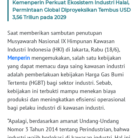
Kemenperin Perkuat Ekosistem Industri Halal,
Permintaan Global Diproyeksikan Tembus USD
KARIR
3,56 Triliun pada 2029
DISCLAIMER
Saat memberikan sambutan penutupan
Musyawarah Nasional IX Himpunan Kawasan
Wahana
Industri Indonesia (HKI) di Jakarta, Rabu (18/6),
News
Menperin
mengemukakan, salah satu kebijakan
Regional
yang dapat memacu daya saing kawasan industri
adalah pemberlakuan kebijakan Harga Gas Bumi
WN
SUMUT
Tertentu (HGBT) bagi sektor industri. Sebab,
kebijakan ini terbukti mampu menekan biaya
WN
produksi dan meningkatkan efisiensi operasional
JAKARTA
bagi pelaku industri di kawasan industri.
“Apalagi, berdasarkan amanat Undang-Undang
WN
JABAR
Nomor 3 Tahun 2014 tentang Perindustrian, bahwa
industri wajib berlokasi di kawasan industri. Hal ini