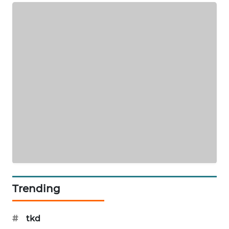
KARING
NEWS
JURNAL
MARITIM
HUMBANG
NEWS
GARONGGANG
NEWS
FISUELRI
ID
Trending
ENERGI
NEWS
#
tkd