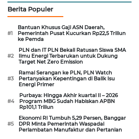
SIBARAGAS
Berita Populer
NEWS
Bantuan Khusus Gaji ASN Daerah,
METRO
#1
Pemerintah Pusat Kucurkan Rp22,5 Triliun
SIANTAR
ke Pemda
NEWS
PLN dan IT PLN Bekali Ratusan Siswa SMA
#2
Ilmu Energi Terbarukan untuk Dukung
METRO
Target Net Zero Emission
MEDAN
Ramai Serangan ke PLN, PLN Watch
NEWS
#3
Pertanyakan Kepentingan di Balik Isu
Energi Primer
METRO
Purbaya: Hingga Akhir kuartal II – 2026
JAKARTA
#4
Program MBG Sudah Habiskan APBN
NEWS
Rp101,1 Triliun
Ekonomi RI Tumbuh 5,29 Persen, Banggar
KRT
#5
DPR Minta Pemerintah Waspadai
NEWS
Perlambatan Manufaktur dan Pertanian