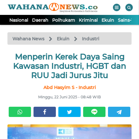
Nasional
Daerah
Polhukam
Kriminal
Ekuin
Sains-Te
WAHANA
Tutup
TV
Wahana News
Ekuin
Industri
NASIONAL
Menperin Kerek Daya Saing
Kawasan Industri, HGBT dan
DAERAH
RUU Jadi Jurus Jitu
Abd Hasyim S - Industri
POLHUKAM
Minggu, 22 Juni 2025 - 08:48 WIB
KRIMINAL
EKUIN