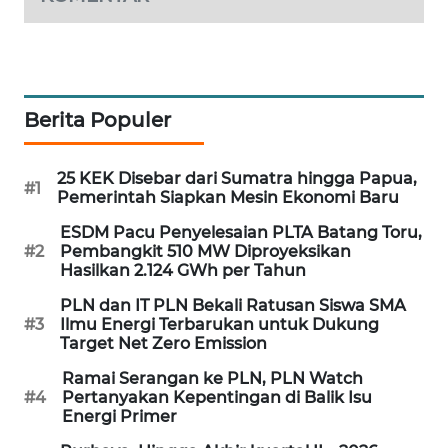
MAWAKA
ID
MARTABAT
Berita Populer
NET
25 KEK Disebar dari Sumatra hingga Papua,
PLN
#1
Pemerintah Siapkan Mesin Ekonomi Baru
WATCH
ESDM Pacu Penyelesaian PLTA Batang Toru,
#2
Pembangkit 510 MW Diproyeksikan
MKLI
Hasilkan 2.124 GWh per Tahun
PLN dan IT PLN Bekali Ratusan Siswa SMA
LPKKI
#3
Ilmu Energi Terbarukan untuk Dukung
Target Net Zero Emission
LKKI
Ramai Serangan ke PLN, PLN Watch
#4
Pertanyakan Kepentingan di Balik Isu
KOPEKLIN
Energi Primer