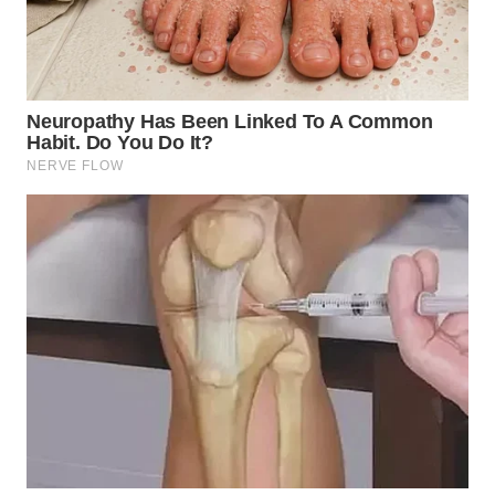
TAPANULI
TENGAH
WN DELI
SERDANG
WN
TEBING
TINGGI
WN
PAKPAK
WN
KARAWANG
WN
BEKASI