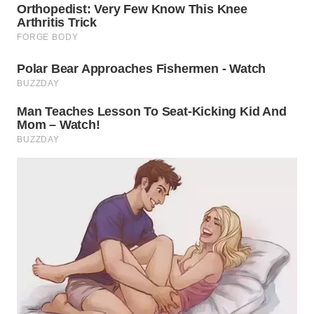
WN
BOGOR
WN
DEPOK
WN
TAPANULI
UTARA
WN
SAMOSIR
WN
PADANG
LAWAS