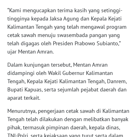
“Kami mengucapkan terima kasih yang setinggi-
KARIR
tingginya kepada Jaksa Agung dan Kepala Kejati
Kalimantan Tengah yang telah mengawal program
DISCLAIMER
cetak sawah menuju swasembada pangan yang
telah digagas oleh Presiden Prabowo Subianto,”
Wahana
ujar Mentan Amran.
News
Regional
Dalam kunjungan tersebut, Mentan Amran
didampingi oleh Wakil Gubernur Kalimantan
WN
SUMUT
Tengah, Kepala Kejati Kalimantan Tengah, Danrem,
Bupati Kapuas, serta sejumlah pejabat daerah dan
WN
aparat terkait.
JAKARTA
Menurutnya, pengerjaan cetak sawah di Kalimantan
Tengah telah dilakukan dengan melibatkan banyak
WN
JABAR
pihak, termasuk pimpinan daerah, kepala dinas,
TNI-Polri, serta kejaksaan yang turut serta dalam