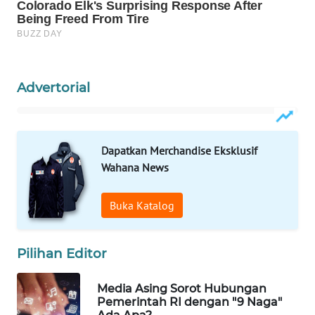
WAHANA
LISTRIK
WAHANA
Advertorial
TRAVEL
WAHANA
TV
Dapatkan Merchandise Eksklusif
Wahana News
WAHANANEWS
ID
Buka Katalog
WAHANANEWS
CO ID
Pilihan Editor
WAHANANEWS
Media Asing Sorot Hubungan
NET
Pemerintah RI dengan "9 Naga"