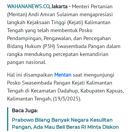
Informasi
WAHANANEWS.CO
, Jakarta -
Menteri Pertanian
(Mentan) Andi Amran Sulaiman mengapresiasi
INDEKS
BERITA
langkah Kejaksaan Tinggi (Kejati) Kalimantan
Tengah yang telah membentuk Posko
KONTAK
Pendampingan, Pengawalan, dan Pencegahan
KAMI
Bidang Hukum (P3H) Swasembada Pangan dalam
rangka mendukung percepatan kemandirian
INFO
pangan nasional.
IKLAN
Hal ini disampaikan
Mentan
saat mengunjungi
TENTANG
Posko Swasembada Pangan Kejati Kalimantan
KAMI
Tengah di Kecamatan Dadahup, Kabupaten Kapuas,
Kalimantan Tengah, (19/3/2025).
PEDOMAN
MEDIA
Baca Juga:
SIBER
Prabowo Bilang Banyak Negara Kesulitan
Pangan, Ada Mau Beli Beras RI Minta Diskon
REDAKSI