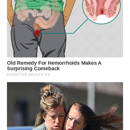
WN
PRIANGAN
TIMUR
WN
SEMARANG
WN
SOLO
WN
BOROBUDUR
WN
MADURA
WN
SURABAYA