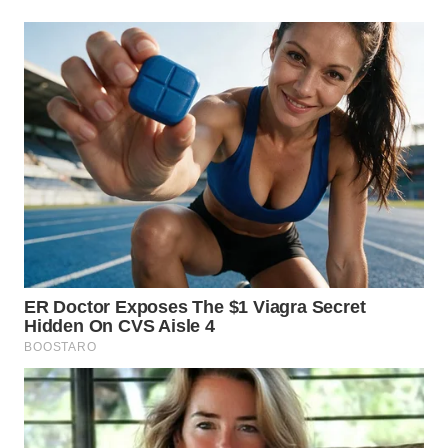
WN
MALUKU
WN
MALUT
WN
DAIRI
WN
DANAU
TOBA
WN
NIAS
WN
LANGKAT