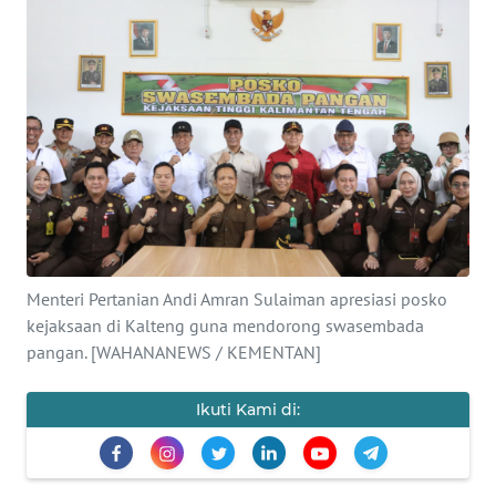
SAINS-TEKNO
KESEHATAN
INTERNASIONAL
SERBA-SERBI
PENDIDIKAN
Menteri Pertanian Andi Amran Sulaiman apresiasi posko
OLAHRAGA
kejaksaan di Kalteng guna mendorong swasembada
pangan. [WAHANANEWS / KEMENTAN]
OPINI
Ikuti Kami di:
EDITORIAL