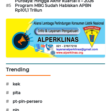
Purbaya: Hingga Akhir kuartal II – 2026
PORTAL
#5
Program MBG Sudah Habiskan APBN
KONSUMEN
Rp101,1 Triliun
FORWAMKI
ALPERKLINAS
FORJASIDA
TAMBANG
NEWS
Trending
SITUNGIR
#
kek
NEWS
#
plta
SIDIKALANG
#
pt-pln-persero
NEWS
#
pln