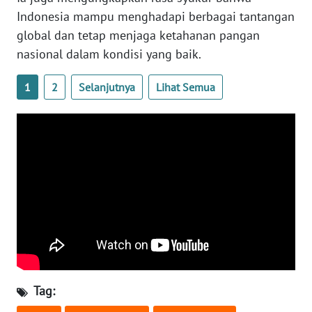
Indonesia mampu menghadapi berbagai tantangan
WN
global dan tetap menjaga ketahanan pangan
SERAMBI
nasional dalam kondisi yang baik.
WN
1
2
Selanjutnya
Lihat Semua
JAMBI
WN
SULTRA
WN
NTB
WN
SULTENG
WN
Tag:
SULBAR