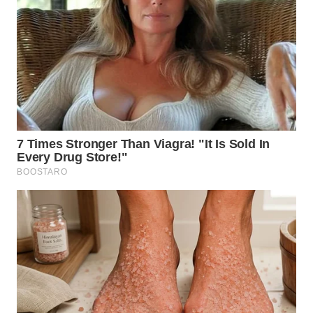
WN
TAPANULI
SELATAN
WN
TANJUNG
LESUNG
WN
KARO
WN
SIMALUNGUN
WN
LABUHANBATU
WN