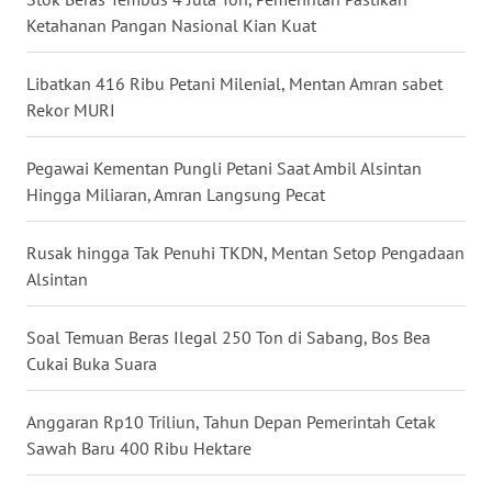
Ketahanan Pangan Nasional Kian Kuat
WN
NUSANTARA
Libatkan 416 Ribu Petani Milenial, Mentan Amran sabet
WN
Rekor MURI
JOGJA
Pegawai Kementan Pungli Petani Saat Ambil Alsintan
WN
Hingga Miliaran, Amran Langsung Pecat
JATIM
Rusak hingga Tak Penuhi TKDN, Mentan Setop Pengadaan
WN
Alsintan
BALI
Soal Temuan Beras Ilegal 250 Ton di Sabang, Bos Bea
WN
Cukai Buka Suara
KALBAR
Anggaran Rp10 Triliun, Tahun Depan Pemerintah Cetak
WN
Sawah Baru 400 Ribu Hektare
KALTENG