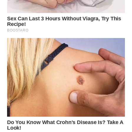
WN
SUMEDANG
WN
CIANJUR
WN
KEPULAUAN
SERIBU
WN
TANGERANG
WN
BINJAI
WN
CIREBON