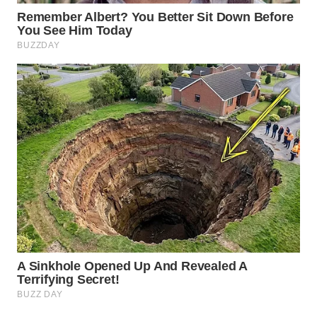
Wahana
Media
Group
WAHANA
NEWS
WAHANA
TANI
WAHANA
ADVOKAT
WAHANA
INFRASTRUKTUR
WAHANA
KONSUMEN