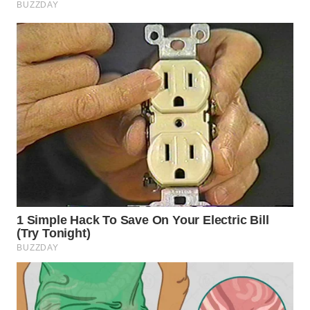
WN
INDRAMAYU
WN
KUNINGAN
WN
MAJALENGKA
WN
SUBANG
WN
SUKABUMI
WN
PURWAKARTA