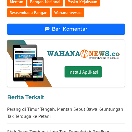
Mentan
Pangan Nasional
Posko Kejaksaan
WN
Swasembada Pangan
Wahananewsco
BABEL
Beri Komentar
WN
SUMBAR
WN
SUMSEL
Install Aplikasi
WN
BENGKULU
WN
Berita Terkait
LAMPUNG
Perang di Timur Tengah, Mentan Sebut Bawa Keuntungan
Tak Terduga ke Petani
WN
JATENG
Stok Beras Tembus 4 Juta Ton, Pemerintah Pastikan