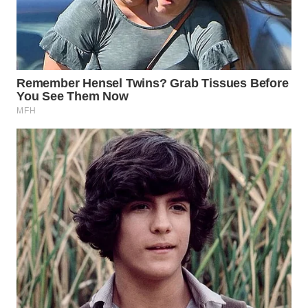
WN
NATUNA
WN
BINTAN
WN
MANDALIKA
WN
LIKUPANG
WN
LABUANBAJO
WN
BORNEO