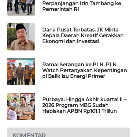
Perpanjangan Izin Tambang ke
WAHANA
Pemerintah RI
DESA
WISATA
Dana Pusat Terbatas, JK Minta
Kepala Daerah Kreatif Gerakkan
LAPAK
Ekonomi dan Investasi
WAHANA
Wahana
Network
Ramai Serangan ke PLN, PLN
Watch Pertanyakan Kepentingan
di Balik Isu Energi Primer
KONSUMEN
LISTRIK
Purbaya: Hingga Akhir kuartal II –
MASYARAKAT
2026 Program MBG Sudah
KELISTRIKAN
Habiskan APBN Rp101,1 Triliun
WALINKI
ID
KOMENTAR