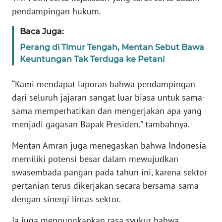
WN
pendampingan hukum.
BANTEN
Baca Juga:
WN
Perang di Timur Tengah, Mentan Sebut Bawa
NTT
Keuntungan Tak Terduga ke Petani
WN
“Kami mendapat laporan bahwa pendampingan
KEPRI
dari seluruh jajaran sangat luar biasa untuk sama-
sama memperhatikan dan mengerjakan apa yang
WN
menjadi gagasan Bapak Presiden,” tambahnya.
PAPUA
Mentan Amran juga menegaskan bahwa Indonesia
WN
memiliki potensi besar dalam mewujudkan
PAPUA
swasembada pangan pada tahun ini, karena sektor
BARAT
pertanian terus dikerjakan secara bersama-sama
dengan sinergi lintas sektor.
WN
RIAU
Ia juga mengungkapkan rasa syukur bahwa