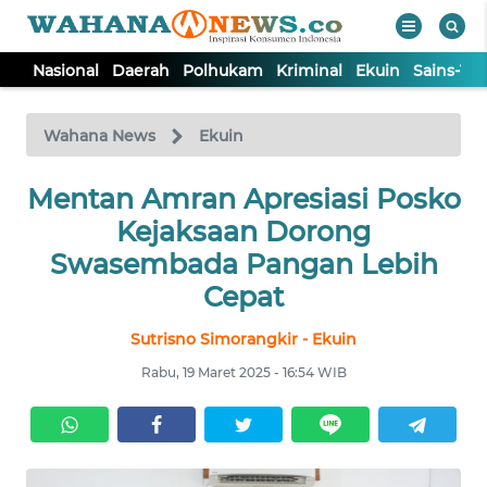
Nasional
Daerah
Polhukam
Kriminal
Ekuin
Sains-Te
WAHANA
Tutup
TV
Wahana News
Ekuin
Mentan Amran Apresiasi Posko
NASIONAL
Kejaksaan Dorong
DAERAH
Swasembada Pangan Lebih
Cepat
POLHUKAM
Sutrisno Simorangkir - Ekuin
Rabu, 19 Maret 2025 - 16:54 WIB
KRIMINAL
EKUIN