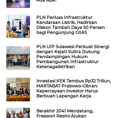
Ada Apa?
WAHANA
SPORT
PLN Perluas Infrastruktur
Kendaraan Listrik, Hadirkan
WAHANA
Diskon Tambah Daya 50 Persen
UMKM
bagi Pengunjung GIIAS
WAHANA
PLN UIP Sulawesi Perkuat Sinergi
SELEB
dengan Kejati Sultra Dukung
Pendampingan Hukum
Pembangunan Infrastruktur
WAHANA
Ketenagalistrikan
PERSONA
Investasi KEK Tembus Rp32 Triliun,
WAHANA
MARTABAT Prabowo-Gibran:
OTOMOTIF
Kepercayaan Investor Harus
Berbuah Lapangan Kerja
WAHANA
HEALTH
Berakhir 2041 Mendatang,
Freeport Resmi Ajukan