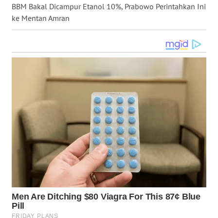
BBM Bakal Dicampur Etanol 10%, Prabowo Perintahkan Ini
WN
ke Mentan Amran
KALTARA
WN
KALSEL
WN
KALTIM
WN
SULSEL
WN
GORONTALO
WN
SULUT