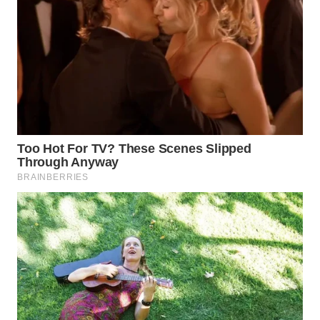
WN
BOGOR
WN
DEPOK
WN
TAPANULI
UTARA
WN
SAMOSIR
WN
PADANG
LAWAS