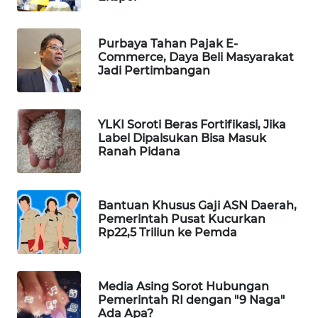
WAHANA
DESA
Purbaya Tahan Pajak E-
WISATA
Commerce, Daya Beli Masyarakat
Jadi Pertimbangan
LAPAK
WAHANA
YLKI Soroti Beras Fortifikasi, Jika
Wahana
Label Dipalsukan Bisa Masuk
Network
Ranah Pidana
KONSUMEN
LISTRIK
Bantuan Khusus Gaji ASN Daerah,
Pemerintah Pusat Kucurkan
Rp22,5 Triliun ke Pemda
MASYARAKAT
KELISTRIKAN
Media Asing Sorot Hubungan
WALINKI
Pemerintah RI dengan "9 Naga"
ID
Ada Apa?