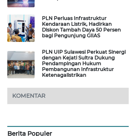
MAWAKA
ID
PLN Perluas Infrastruktur
Kendaraan Listrik, Hadirkan
Diskon Tambah Daya 50 Persen
MARTABAT
bagi Pengunjung GIIAS
NET
PLN UIP Sulawesi Perkuat Sinergi
PLN
dengan Kejati Sultra Dukung
WATCH
Pendampingan Hukum
Pembangunan Infrastruktur
Ketenagalistrikan
MKLI
LPKKI
KOMENTAR
LKKI
KOPEKLIN
Berita Populer