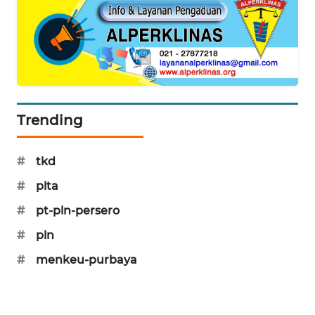
SIBARAGAS
NEWS
METRO
SIANTAR
NEWS
Trending
METRO
MEDAN
#
tkd
NEWS
#
plta
METRO
#
pt-pln-persero
JAKARTA
NEWS
#
pln
#
menkeu-purbaya
KRT
NEWS