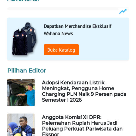
WAHANA
SPORT
Dapatkan Merchandise Eksklusif
WAHANA
Wahana News
UMKM
Buka Katalog
WAHANA
SELEB
Pilihan Editor
WAHANA
PERSONA
Adopsi Kendaraan Listrik
Meningkat, Pengguna Home
Charging PLN Naik 9 Persen pada
WAHANA
Semester I 2026
OTOMOTIF
Anggota Komisi XI DPR:
WAHANA
Pelemahan Rupiah Harus Jadi
HEALTH
Peluang Perkuat Pariwisata dan
Ekspor