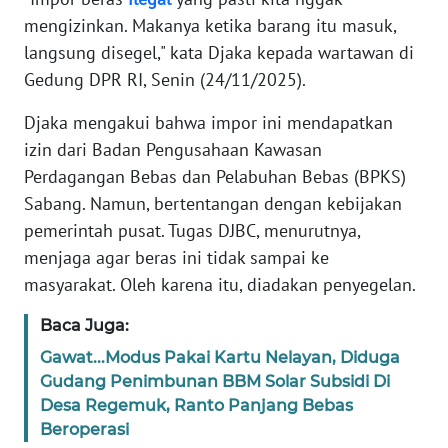
mengizinkan. Makanya ketika barang itu masuk,
KARIR
langsung disegel," kata Djaka kepada wartawan di
Gedung DPR RI, Senin (24/11/2025).
DISCLAIMER
Djaka mengakui bahwa impor ini mendapatkan
izin dari Badan Pengusahaan Kawasan
Wahana
News
Perdagangan Bebas dan Pelabuhan Bebas (BPKS)
Regional
Sabang. Namun, bertentangan dengan kebijakan
pemerintah pusat. Tugas DJBC, menurutnya,
WN
menjaga agar beras ini tidak sampai ke
SUMUT
masyarakat. Oleh karena itu, diadakan penyegelan.
WN
Baca Juga:
JAKARTA
Gawat...Modus Pakai Kartu Nelayan, Diduga
Gudang Penimbunan BBM Solar Subsidi Di
WN
Desa Regemuk, Ranto Panjang Bebas
JABAR
Beroperasi