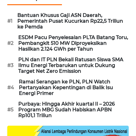
PORTAL
KONSUMEN
Bantuan Khusus Gaji ASN Daerah,
#1
Pemerintah Pusat Kucurkan Rp22,5 Triliun
ke Pemda
FORWAMKI
ESDM Pacu Penyelesaian PLTA Batang Toru,
#2
Pembangkit 510 MW Diproyeksikan
ALPERKLINAS
Hasilkan 2.124 GWh per Tahun
PLN dan IT PLN Bekali Ratusan Siswa SMA
FORJASIDA
#3
Ilmu Energi Terbarukan untuk Dukung
Target Net Zero Emission
TAMBANG
Ramai Serangan ke PLN, PLN Watch
NEWS
#4
Pertanyakan Kepentingan di Balik Isu
Energi Primer
SITUNGIR
Purbaya: Hingga Akhir kuartal II – 2026
NEWS
#5
Program MBG Sudah Habiskan APBN
Rp101,1 Triliun
SIDIKALANG
NEWS