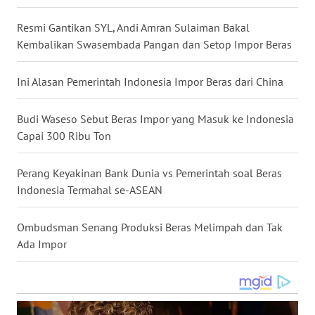
WN
Resmi Gantikan SYL, Andi Amran Sulaiman Bakal
NUSANTARA
Kembalikan Swasembada Pangan dan Setop Impor Beras
WN
Ini Alasan Pemerintah Indonesia Impor Beras dari China
JOGJA
Budi Waseso Sebut Beras Impor yang Masuk ke Indonesia
WN
Capai 300 Ribu Ton
JATIM
Perang Keyakinan Bank Dunia vs Pemerintah soal Beras
WN
BALI
Indonesia Termahal se-ASEAN
WN
Ombudsman Senang Produksi Beras Melimpah dan Tak
KALBAR
Ada Impor
WN
KALTENG