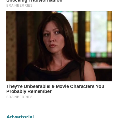
WAHANA
LISTRIK
WAHANA
TRAVEL
WAHANA
TV
WAHANANEWS
ID
WAHANANEWS
CO ID
WAHANANEWS
NET
Advertorial