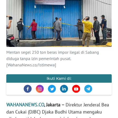
SAINS-TEKNO
KESEHATAN
INTERNASIONAL
SERBA-SERBI
Mentan segel 250 ton beras impor ilegal di Sabang
diduga tanpa izin pemerintah pusat.
PENDIDIKAN
[WahanaNews.co/Istimewa]
OLAHRAGA
Ikuti Kami di:
OPINI
WAHANANEWS.CO
, Jakarta –
Direktur Jenderal Bea
EDITORIAL
dan Cukai (DJBC) Djaka Budhi Utama mengaku