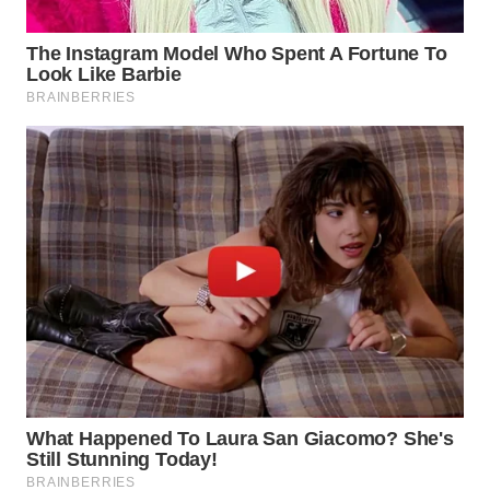
WN
TAPANULI
SELATAN
WN
TANJUNG
LESUNG
WN
KARO
WN
SIMALUNGUN
WN
LABUHANBATU
WN