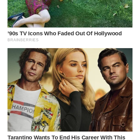
WN
SUMEDANG
WN
CIANJUR
WN
KEPULAUAN
SERIBU
WN
TANGERANG
WN
BINJAI
WN
CIREBON