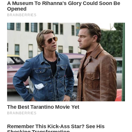
Wahana
Media
Group
WAHANA
NEWS
WAHANA
TANI
WAHANA
ADVOKAT
WAHANA
INFRASTRUKTUR
WAHANA
KONSUMEN