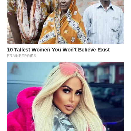
WN
MALUKU
WN
MALUT
WN
DAIRI
WN
DANAU
TOBA
WN
NIAS
WN
LANGKAT