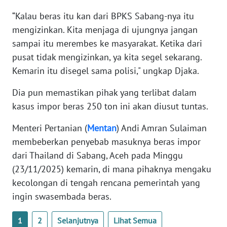
WN
“Kalau beras itu kan dari BPKS Sabang-nya itu
BANTEN
mengizinkan. Kita menjaga di ujungnya jangan
sampai itu merembes ke masyarakat. Ketika dari
WN
pusat tidak mengizinkan, ya kita segel sekarang.
NTT
Kemarin itu disegel sama polisi," ungkap Djaka.
WN
Dia pun memastikan pihak yang terlibat dalam
KEPRI
kasus impor beras 250 ton ini akan diusut tuntas.
WN
Menteri Pertanian (
Mentan
) Andi Amran Sulaiman
PAPUA
membeberkan penyebab masuknya beras impor
dari Thailand di Sabang, Aceh pada Minggu
WN
(23/11/2025) kemarin, di mana pihaknya mengaku
PAPUA
BARAT
kecolongan di tengah rencana pemerintah yang
ingin swasembada beras.
WN
RIAU
1
2
Selanjutnya
Lihat Semua