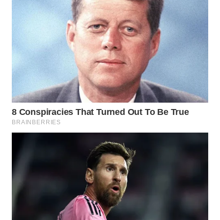
WN
PRIANGAN
TIMUR
WN
SEMARANG
WN
SOLO
WN
BOROBUDUR
WN
MADURA
WN
SURABAYA