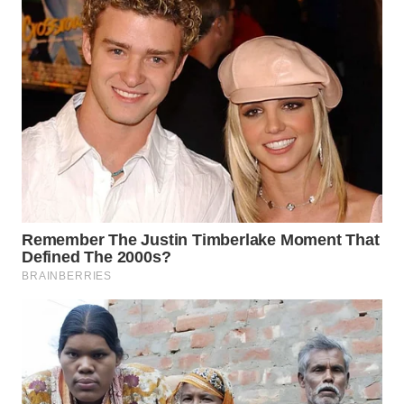
WN
KALTARA
WN
KALSEL
WN
KALTIM
WN
SULSEL
WN
GORONTALO
WN
SULUT