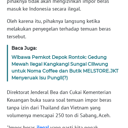
pihaknya tidak akan mengizinkan impor beras
Informasi
masuk ke Indonesia secara ilegal.
INDEKS
Oleh karena itu, pihaknya langsung ketika
BERITA
melakukan penyegelan terhadap temuan beras
KONTAK
tersebut.
KAMI
Baca Juga:
INFO
Wibawa Pemkot Depok Rontok: Gedung
IKLAN
Mewah Ilegal Kangkangi Sungai Ciliwung
untuk Noma Coffee dan Butik MELSTORE.JKT
Menyeruak Isu Pungli(?)
TENTANG
KAMI
Direktorat Jenderal Bea dan Cukai Kementerian
PEDOMAN
Keuangan buka suara soal temuan impor beras
MEDIA
tanpa izin dari Thailand dan Vietnam yang
SIBER
volumenya mencapai 250 ton di Sabang, Aceh.
REDAKSI
"Impor beras
ilegal
yang pasti kita nggak