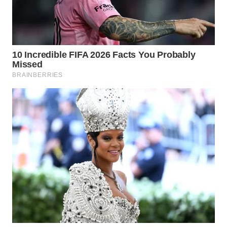
WN
NATUNA
WN
BINTAN
WN
MANDALIKA
WN
LIKUPANG
WN
LABUANBAJO
WN
BORNEO