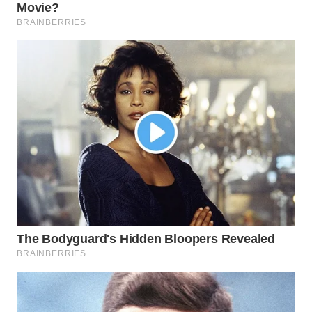
WN
INDRAMAYU
WN
KUNINGAN
WN
MAJALENGKA
WN
SUBANG
WN
SUKABUMI
WN
PURWAKARTA