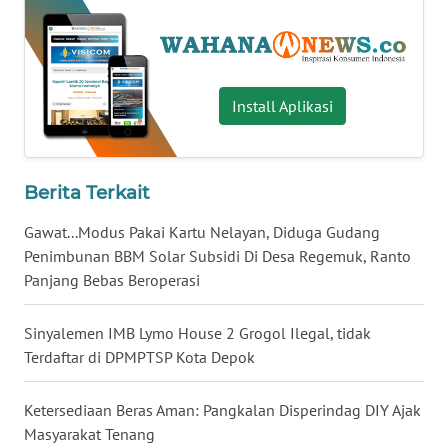
WN
BABEL
WN
Install Aplikasi
SUMBAR
WN
Berita Terkait
SUMSEL
Gawat...Modus Pakai Kartu Nelayan, Diduga Gudang
WN
Penimbunan BBM Solar Subsidi Di Desa Regemuk, Ranto
BENGKULU
Panjang Bebas Beroperasi
WN
Sinyalemen IMB Lymo House 2 Grogol Ilegal, tidak
LAMPUNG
Terdaftar di DPMPTSP Kota Depok
WN
Ketersediaan Beras Aman: Pangkalan Disperindag DIY Ajak
JATENG
Masyarakat Tenang