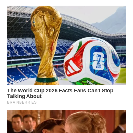
TAPANULI
TENGAH
WN DELI
SERDANG
WN
TEBING
TINGGI
WN
PAKPAK
WN
KARAWANG
WN
BEKASI