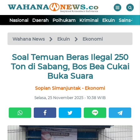
Nasional
Daerah
Polhukam
Kriminal
Ekuin
Sains-Te
WAHANA
Tutup
TV
Wahana News
Ekuin
Ekonomi
NASIONAL
Soal Temuan Beras Ilegal 250
Ton di Sabang, Bos Bea Cukai
DAERAH
Buka Suara
Sopian Simanjuntak - Ekonomi
POLHUKAM
Selasa, 25 November 2025 - 10:38 WIB
KRIMINAL
EKUIN