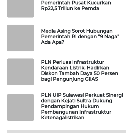
Pemerintah Pusat Kucurkan
WAHANA
Rp22,5 Triliun ke Pemda
SPORT
WAHANA
Media Asing Sorot Hubungan
UMKM
Pemerintah RI dengan "9 Naga"
Ada Apa?
WAHANA
SELEB
PLN Perluas Infrastruktur
Kendaraan Listrik, Hadirkan
Diskon Tambah Daya 50 Persen
WAHANA
bagi Pengunjung GIIAS
PERSONA
PLN UIP Sulawesi Perkuat Sinergi
WAHANA
dengan Kejati Sultra Dukung
OTOMOTIF
Pendampingan Hukum
Pembangunan Infrastruktur
WAHANA
Ketenagalistrikan
HEALTH