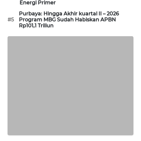
Energi Primer
MAWAKA
Purbaya: Hingga Akhir kuartal II – 2026
ID
#5
Program MBG Sudah Habiskan APBN
Rp101,1 Triliun
MARTABAT
NET
PLN
WATCH
MKLI
LPKKI
LKKI
KOPEKLIN