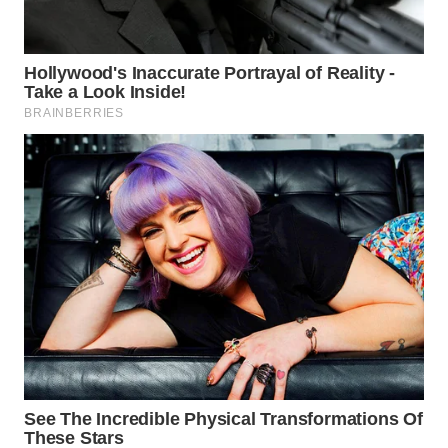
WN
SUMEDANG
WN
CIANJUR
WN
KEPULAUAN
SERIBU
WN
TANGERANG
WN
BINJAI
WN
CIREBON