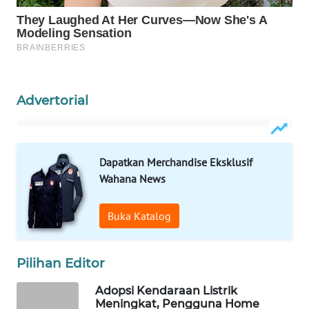
Wahana
Media
Group
WAHANA
NEWS
Advertorial
WAHANA
TANI
Dapatkan Merchandise Eksklusif
WAHANA
Wahana News
ADVOKAT
Buka Katalog
WAHANA
INFRASTRUKTUR
Pilihan Editor
WAHANA
Adopsi Kendaraan Listrik
KONSUMEN
Meningkat, Pengguna Home