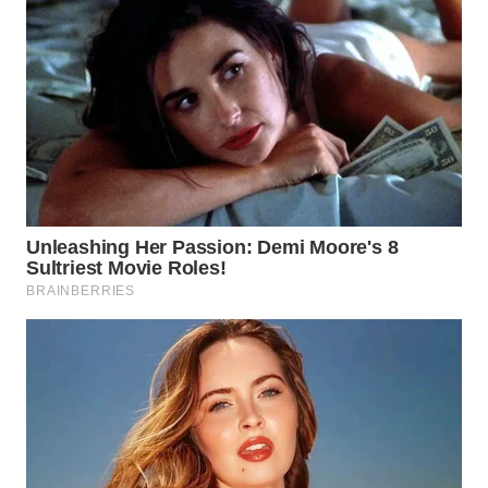
WN
PRIANGAN
TIMUR
WN
SEMARANG
WN
SOLO
WN
BOROBUDUR
WN
MADURA
WN
SURABAYA