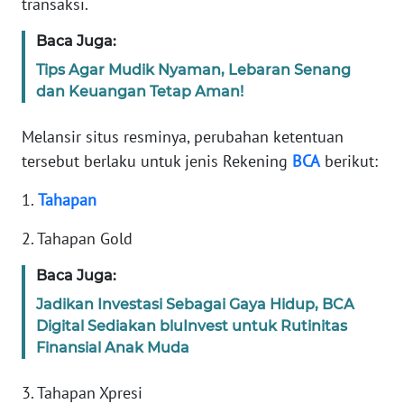
transaksi.
Informasi
Baca Juga:
INDEKS
BERITA
Tips Agar Mudik Nyaman, Lebaran Senang
dan Keuangan Tetap Aman!
KONTAK
KAMI
Melansir situs resminya, perubahan ketentuan
tersebut berlaku untuk jenis Rekening
BCA
berikut:
INFO
1.
Tahapan
IKLAN
2. Tahapan Gold
TENTANG
KAMI
Baca Juga:
Jadikan Investasi Sebagai Gaya Hidup, BCA
PEDOMAN
Digital Sediakan bluInvest untuk Rutinitas
MEDIA
Finansial Anak Muda
SIBER
3. Tahapan Xpresi
REDAKSI