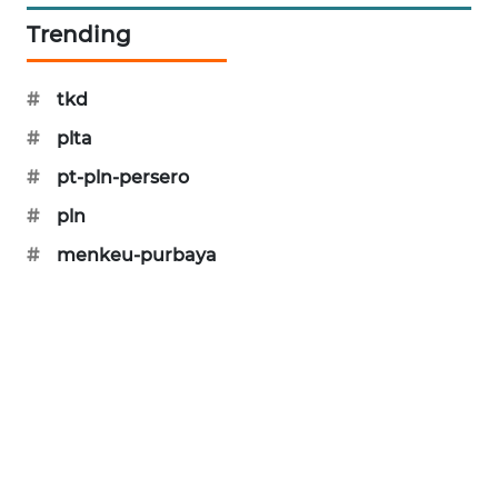
PORTAL
Trending
KONSUMEN
#
tkd
FORWAMKI
#
plta
ALPERKLINAS
#
pt-pln-persero
#
pln
FORJASIDA
#
menkeu-purbaya
TAMBANG
NEWS
SITUNGIR
NEWS
SIDIKALANG
NEWS