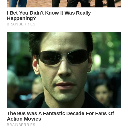
WN
MALUKU
WN
MALUT
WN
DAIRI
WN
DANAU
TOBA
WN
NIAS
WN
LANGKAT