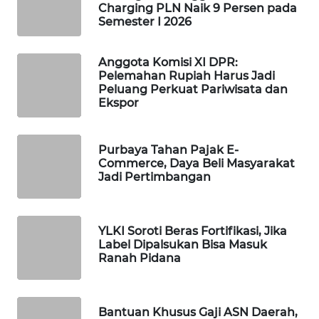
Charging PLN Naik 9 Persen pada
WAHANA
Semester I 2026
LISTRIK
Anggota Komisi XI DPR:
WAHANA
Pelemahan Rupiah Harus Jadi
TRAVEL
Peluang Perkuat Pariwisata dan
Ekspor
WAHANA
TV
Purbaya Tahan Pajak E-
Commerce, Daya Beli Masyarakat
Jadi Pertimbangan
WAHANANEWS
ID
YLKI Soroti Beras Fortifikasi, Jika
WAHANANEWS
Label Dipalsukan Bisa Masuk
CO ID
Ranah Pidana
WAHANANEWS
NET
Bantuan Khusus Gaji ASN Daerah,