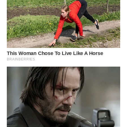
WN
BOGOR
WN
DEPOK
WN
TAPANULI
UTARA
WN
SAMOSIR
WN
PADANG
LAWAS