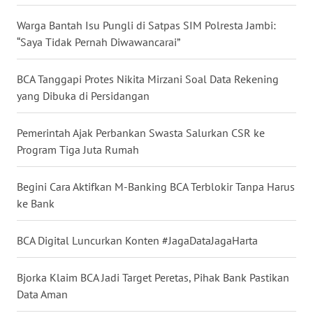
WN
Warga Bantah Isu Pungli di Satpas SIM Polresta Jambi:
SERAMBI
“Saya Tidak Pernah Diwawancarai”
WN
BCA Tanggapi Protes Nikita Mirzani Soal Data Rekening
JAMBI
yang Dibuka di Persidangan
WN
Pemerintah Ajak Perbankan Swasta Salurkan CSR ke
SULTRA
Program Tiga Juta Rumah
WN
Begini Cara Aktifkan M-Banking BCA Terblokir Tanpa Harus
NTB
ke Bank
WN
BCA Digital Luncurkan Konten #JagaDataJagaHarta
SULTENG
Bjorka Klaim BCA Jadi Target Peretas, Pihak Bank Pastikan
WN
Data Aman
SULBAR