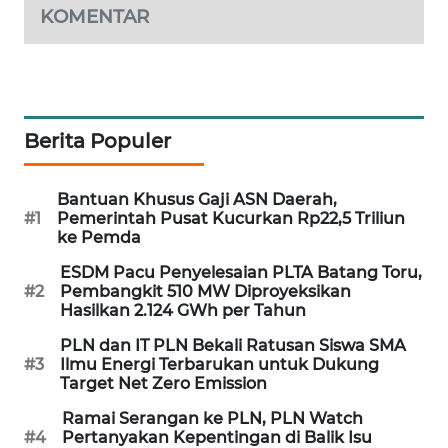
KOMENTAR
WAHANA
DESA
WISATA
LAPAK
WAHANA
Berita Populer
Wahana
Bantuan Khusus Gaji ASN Daerah,
Network
#1
Pemerintah Pusat Kucurkan Rp22,5 Triliun
ke Pemda
KONSUMEN
ESDM Pacu Penyelesaian PLTA Batang Toru,
LISTRIK
#2
Pembangkit 510 MW Diproyeksikan
Hasilkan 2.124 GWh per Tahun
MASYARAKAT
PLN dan IT PLN Bekali Ratusan Siswa SMA
KELISTRIKAN
#3
Ilmu Energi Terbarukan untuk Dukung
Target Net Zero Emission
WALINKI
Ramai Serangan ke PLN, PLN Watch
ID
#4
Pertanyakan Kepentingan di Balik Isu