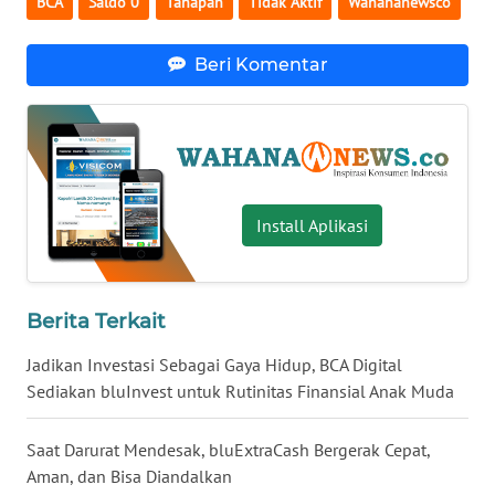
BCA
Saldo 0
Tahapan
Tidak Aktif
Wahananewsco
WN
BANTEN
Beri Komentar
WN
NTT
WN
KEPRI
Install Aplikasi
WN
PAPUA
Berita Terkait
WN
Jadikan Investasi Sebagai Gaya Hidup, BCA Digital
PAPUA
Sediakan bluInvest untuk Rutinitas Finansial Anak Muda
BARAT
Saat Darurat Mendesak, bluExtraCash Bergerak Cepat,
WN
RIAU
Aman, dan Bisa Diandalkan