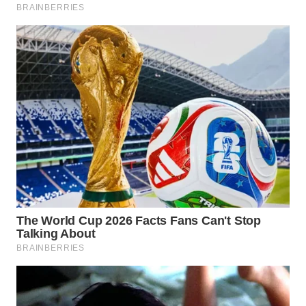
WN
INDRAMAYU
WN
KUNINGAN
WN
MAJALENGKA
WN
SUBANG
WN
SUKABUMI
WN
PURWAKARTA