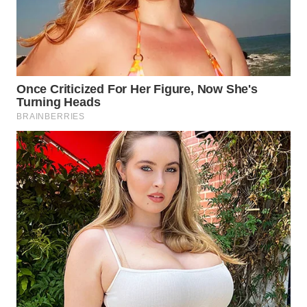
WN
NATUNA
WN
BINTAN
WN
MANDALIKA
WN
LIKUPANG
WN
LABUANBAJO
WN
BORNEO