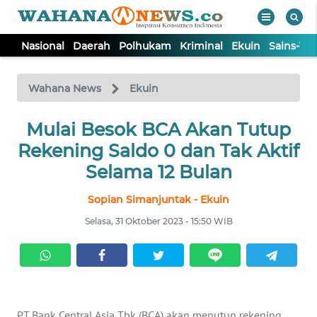
Nasional
Daerah
Polhukam
Kriminal
Ekuin
Sains-Te
WAHANA
Tutup
TV
Wahana News
Ekuin
NASIONAL
Mulai Besok BCA Akan Tutup
Rekening Saldo 0 dan Tak Aktif
DAERAH
Selama 12 Bulan
Sopian Simanjuntak - Ekuin
POLHUKAM
Selasa, 31 Oktober 2023 - 15:50 WIB
KRIMINAL
EKUIN
PT Bank Central Asia Tbk (BCA) akan menutup rekening