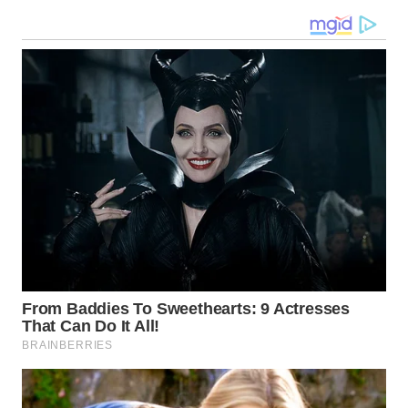
WN
BABEL
WN
SUMBAR
WN
SUMSEL
WN
BENGKULU
WN
LAMPUNG
WN
JATENG