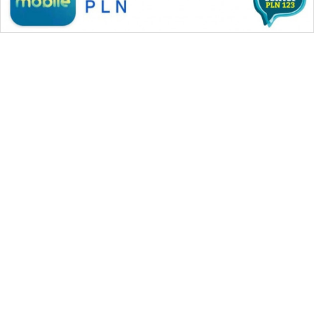
WAHANA MEDIA GROUP
|
|
|
WAHANA NEWS co
WAHANA TANI
WAHANA ADVOKAT
|
|
WAHANA INFRASTRUKTUR
WAHANA KONSUMEN
|
|
|
WAHANA LISTRIK
WAHANA TRAVEL
WAHANA TV
|
|
|
WAHANANEWS id
WAHANANEWS CO ID
WAHANANEWS NET
|
|
|
WAHANA SPORT ID
Wahana UMKM
Wahana Seleb
|
|
|
Wahana Persona
Wahana Otomotif
Wahana Health