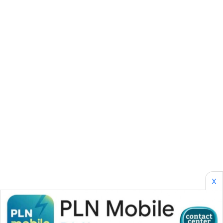
SONYA
ASA
NEWS
X