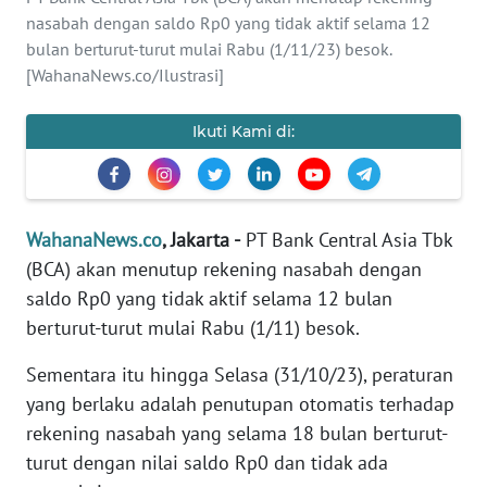
SAINS-TEKNO
nasabah dengan saldo Rp0 yang tidak aktif selama 12
bulan berturut-turut mulai Rabu (1/11/23) besok.
KESEHATAN
[WahanaNews.co/Ilustrasi]
INTERNASIONAL
Ikuti Kami di:
SERBA-SERBI
WahanaNews.co
, Jakarta -
PT Bank Central Asia Tbk
PENDIDIKAN
(BCA) akan menutup rekening nasabah dengan
saldo Rp0 yang tidak aktif selama 12 bulan
OLAHRAGA
berturut-turut mulai Rabu (1/11) besok.
Sementara itu hingga Selasa (31/10/23), peraturan
OPINI
yang berlaku adalah penutupan otomatis terhadap
rekening nasabah yang selama 18 bulan berturut-
EDITORIAL
turut dengan nilai saldo Rp0 dan tidak ada