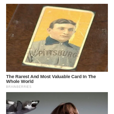
WN
TAPANULI
SELATAN
WN
TANJUNG
LESUNG
WN
KARO
WN
SIMALUNGUN
WN
LABUHANBATU
WN