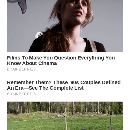
TAPANULI
TENGAH
WN DELI
SERDANG
WN
TEBING
TINGGI
WN
PAKPAK
WN
KARAWANG
WN
BEKASI