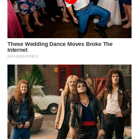
WN
KALTARA
WN
KALSEL
WN
KALTIM
WN
SULSEL
WN
GORONTALO
WN
SULUT