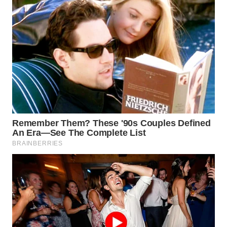
WN
NUSANTARA
WN
JOGJA
WN
JATIM
WN
BALI
WN
KALBAR
WN
KALTENG