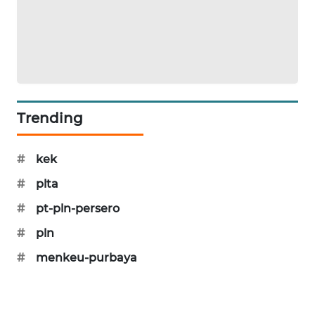
SIBARAGAS
NEWS
METRO
SIANTAR
NEWS
Trending
METRO
MEDAN
#
kek
NEWS
#
plta
METRO
#
pt-pln-persero
JAKARTA
#
pln
NEWS
#
menkeu-purbaya
KRT
NEWS