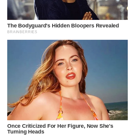
WN
KALTARA
WN
KALSEL
WN
KALTIM
WN
SULSEL
WN
GORONTALO
WN
SULUT