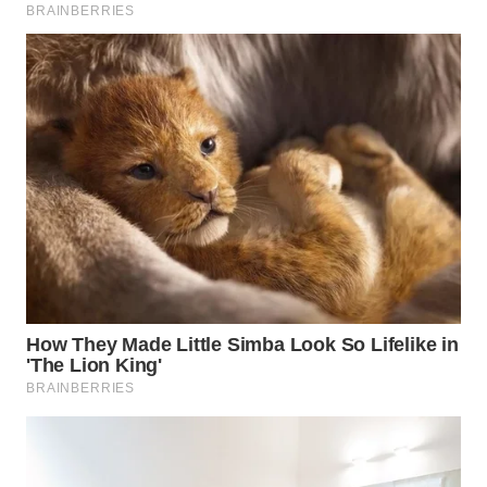
WN
MALUKU
WN
MALUT
WN
DAIRI
WN
DANAU
TOBA
WN
NIAS
WN
LANGKAT