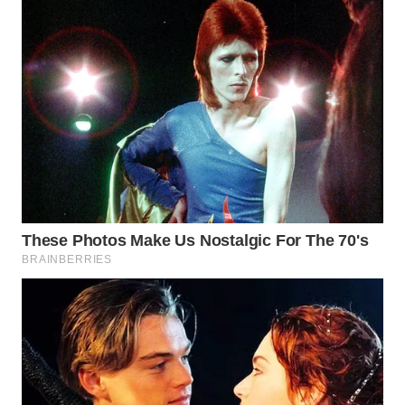
WN
INDRAMAYU
WN
KUNINGAN
WN
MAJALENGKA
WN
SUBANG
WN
SUKABUMI
WN
PURWAKARTA