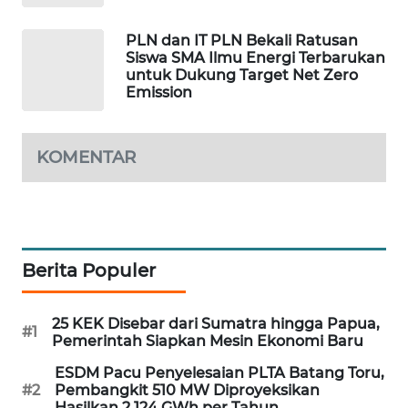
MAWAKA
PLN dan IT PLN Bekali Ratusan
ID
Siswa SMA Ilmu Energi Terbarukan
untuk Dukung Target Net Zero
Emission
MARTABAT
NET
KOMENTAR
PLN
WATCH
MKLI
Berita Populer
LPKKI
25 KEK Disebar dari Sumatra hingga Papua,
LKKI
#1
Pemerintah Siapkan Mesin Ekonomi Baru
ESDM Pacu Penyelesaian PLTA Batang Toru,
KOPEKLIN
#2
Pembangkit 510 MW Diproyeksikan
Hasilkan 2.124 GWh per Tahun