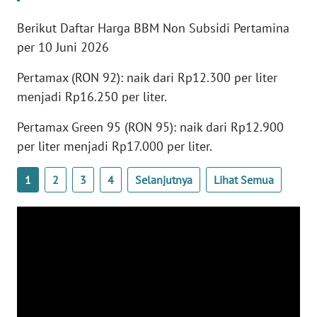
WN
BANTEN
Berikut Daftar Harga BBM Non Subsidi Pertamina
per 10 Juni 2026
WN
Pertamax (RON 92): naik dari Rp12.300 per liter
NTT
menjadi Rp16.250 per liter.
WN
Pertamax Green 95 (RON 95): naik dari Rp12.900
KEPRI
per liter menjadi Rp17.000 per liter.
WN
1
2
3
4
Selanjutnya
Lihat Semua
PAPUA
WN
PAPUA
BARAT
WN
RIAU