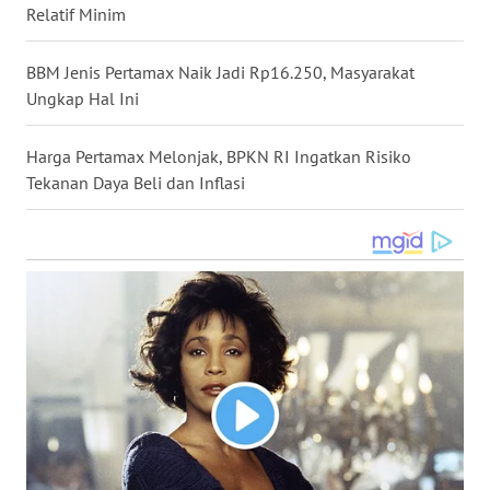
Relatif Minim
WN
NUSANTARA
BBM Jenis Pertamax Naik Jadi Rp16.250, Masyarakat
Ungkap Hal Ini
WN
JOGJA
Harga Pertamax Melonjak, BPKN RI Ingatkan Risiko
Tekanan Daya Beli dan Inflasi
WN
JATIM
WN
BALI
WN
KALBAR
WN
KALTENG