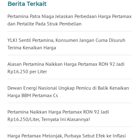
Berita Terkait
WN
BABEL
Pertamina Patra Niaga Jelaskan Perbedaan Harga Pertamax
dan Pertalite Pada Struk Pembelian
WN
SUMBAR
YLKI Sentil Pertamina, Konsumen Jangan Cuma Disuruh
Terima Kenaikan Harga
WN
SUMSEL
Alasan Pertamina Naikkan Harga Pertamax RON 92 Jadi
Rp16.250 per Liter
WN
BENGKULU
Dewan Energi Nasional Ungkap Pemicu di Balik Kenaikan
Harga BBM Pertamax Cs
WN
LAMPUNG
Pertamina Naikkan Harga Pertamax RON 92 Jadi
Rp16.250/Liter, Ternyata Ini Alasannya!
WN
JATENG
Harga Pertamax Melonjak, Purbaya Sebut Efek ke Inflasi