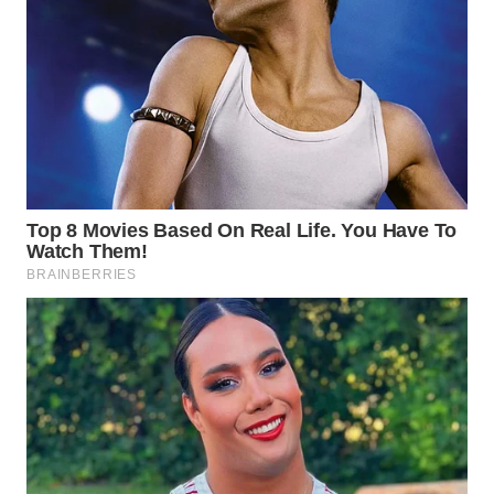
TAPANULI
TENGAH
WN DELI
SERDANG
WN
TEBING
TINGGI
WN
PAKPAK
WN
KARAWANG
WN
BEKASI