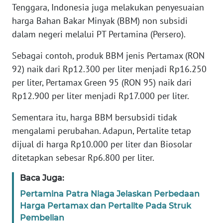
Tenggara, Indonesia juga melakukan penyesuaian
harga Bahan Bakar Minyak (BBM) non subsidi
KARIR
dalam negeri melalui PT Pertamina (Persero).
DISCLAIMER
Sebagai contoh, produk BBM jenis Pertamax (RON
92) naik dari Rp12.300 per liter menjadi Rp16.250
Wahana
per liter, Pertamax Green 95 (RON 95) naik dari
News
Regional
Rp12.900 per liter menjadi Rp17.000 per liter.
Sementara itu, harga BBM bersubsidi tidak
WN
mengalami perubahan. Adapun, Pertalite tetap
SUMUT
dijual di harga Rp10.000 per liter dan Biosolar
ditetapkan sebesar Rp6.800 per liter.
WN
JAKARTA
Baca Juga:
Pertamina Patra Niaga Jelaskan Perbedaan
WN
JABAR
Harga Pertamax dan Pertalite Pada Struk
Pembelian