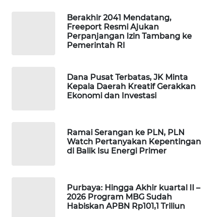
WAHANA
Berakhir 2041 Mendatang,
DESA
Freeport Resmi Ajukan
WISATA
Perpanjangan Izin Tambang ke
Pemerintah RI
LAPAK
WAHANA
Dana Pusat Terbatas, JK Minta
Kepala Daerah Kreatif Gerakkan
Wahana
Ekonomi dan Investasi
Network
KONSUMEN
Ramai Serangan ke PLN, PLN
LISTRIK
Watch Pertanyakan Kepentingan
di Balik Isu Energi Primer
MASYARAKAT
KELISTRIKAN
Purbaya: Hingga Akhir kuartal II –
2026 Program MBG Sudah
WALINKI
Habiskan APBN Rp101,1 Triliun
ID