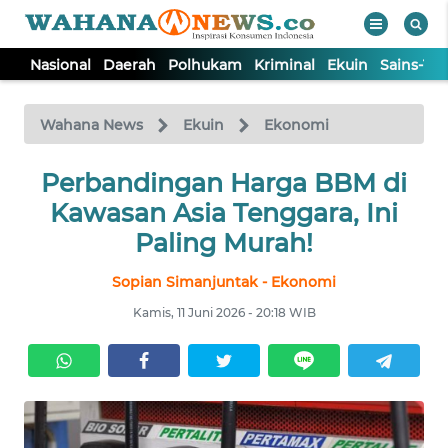
Nasional
Daerah
Polhukam
Kriminal
Ekuin
Sains-Te
WAHANA
Tutup
TV
Wahana News
Ekuin
Ekonomi
NASIONAL
Perbandingan Harga BBM di
Kawasan Asia Tenggara, Ini
DAERAH
Paling Murah!
Sopian Simanjuntak - Ekonomi
POLHUKAM
Kamis, 11 Juni 2026 - 20:18 WIB
KRIMINAL
EKUIN