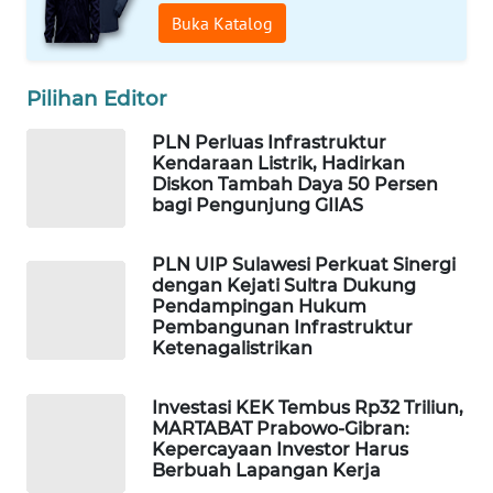
Buka Katalog
WAHANA
SPORT
Pilihan Editor
WAHANA
UMKM
PLN Perluas Infrastruktur
Kendaraan Listrik, Hadirkan
Diskon Tambah Daya 50 Persen
WAHANA
bagi Pengunjung GIIAS
SELEB
PLN UIP Sulawesi Perkuat Sinergi
WAHANA
dengan Kejati Sultra Dukung
PERSONA
Pendampingan Hukum
Pembangunan Infrastruktur
Ketenagalistrikan
WAHANA
OTOMOTIF
Investasi KEK Tembus Rp32 Triliun,
MARTABAT Prabowo-Gibran:
WAHANA
Kepercayaan Investor Harus
HEALTH
Berbuah Lapangan Kerja