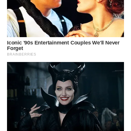
WN
PRIANGAN
TIMUR
WN
SEMARANG
WN
SOLO
WN
BOROBUDUR
WN
MADURA
WN
SURABAYA