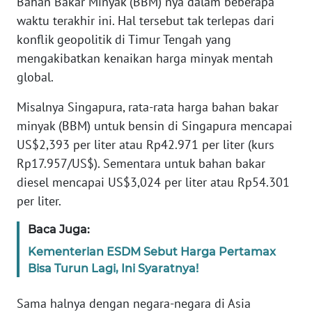
Bahan Bakar Minyak (BBM) nya dalam beberapa
Informasi
waktu terakhir ini. Hal tersebut tak terlepas dari
INDEKS
konflik geopolitik di Timur Tengah yang
BERITA
mengakibatkan kenaikan harga minyak mentah
global.
KONTAK
KAMI
Misalnya Singapura, rata-rata harga bahan bakar
minyak (BBM) untuk bensin di Singapura mencapai
INFO
US$2,393 per liter atau Rp42.971 per liter (kurs
IKLAN
Rp17.957/US$). Sementara untuk bahan bakar
diesel mencapai US$3,024 per liter atau Rp54.301
TENTANG
per liter.
KAMI
Baca Juga:
PEDOMAN
Kementerian ESDM Sebut Harga Pertamax
MEDIA
Bisa Turun Lagi, Ini Syaratnya!
SIBER
Sama halnya dengan negara-negara di Asia
REDAKSI