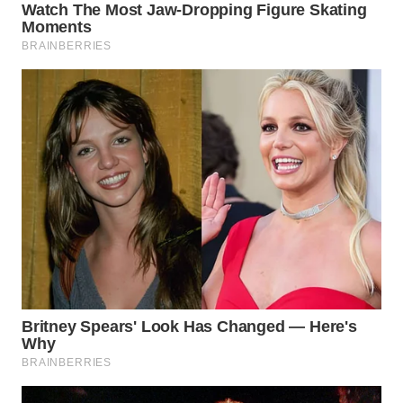
WN
SUMEDANG
WN
CIANJUR
WN
KEPULAUAN
SERIBU
WN
TANGERANG
WN
BINJAI
WN
CIREBON