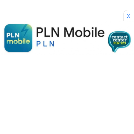
X
WAHANA MEDIA GROUP
|
|
|
WAHANA NEWS co
WAHANA TANI
WAHANA ADVOKAT