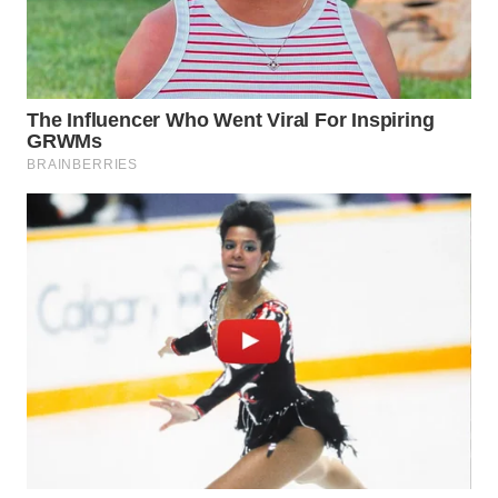
WN
BOGOR
WN
DEPOK
WN
TAPANULI
UTARA
WN
SAMOSIR
WN
PADANG
LAWAS