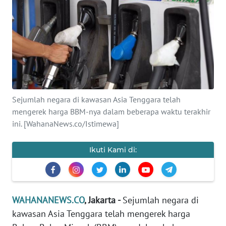
SAINS-TEKNO
KESEHATAN
INTERNASIONAL
SERBA-SERBI
Sejumlah negara di kawasan Asia Tenggara telah
mengerek harga BBM-nya dalam beberapa waktu terakhir
PENDIDIKAN
ini. [WahanaNews.co/Istimewa]
OLAHRAGA
Ikuti Kami di:
OPINI
WAHANANEWS.CO
, Jakarta -
Sejumlah negara di
EDITORIAL
kawasan Asia Tenggara telah mengerek harga