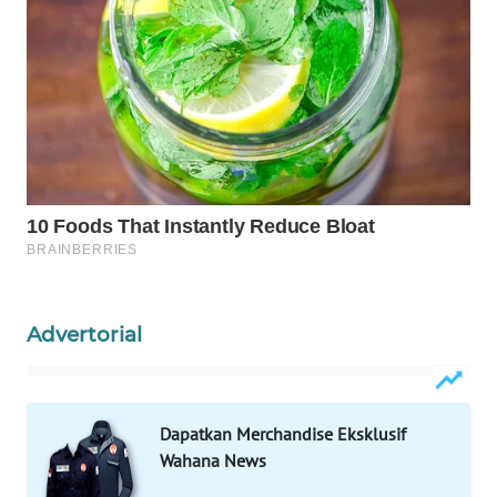
WAHANA
LISTRIK
WAHANA
TRAVEL
WAHANA
TV
WAHANANEWS
ID
Advertorial
WAHANANEWS
CO ID
Dapatkan Merchandise Eksklusif
WAHANANEWS
Wahana News
NET