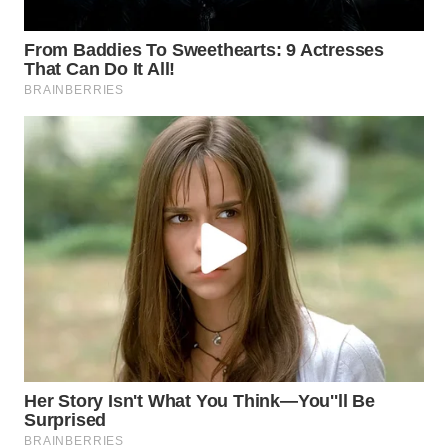
WN
NATUNA
WN
BINTAN
WN
MANDALIKA
WN
LIKUPANG
WN
LABUANBAJO
WN
BORNEO