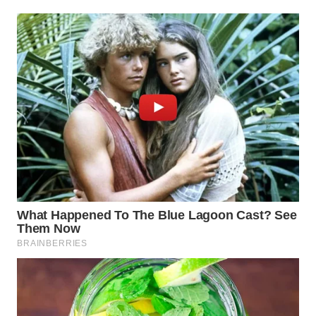
Wahana
Media
Group
WAHANA
NEWS
WAHANA
TANI
WAHANA
ADVOKAT
WAHANA
INFRASTRUKTUR
WAHANA
KONSUMEN