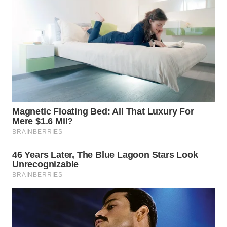
WN
TAPANULI
SELATAN
WN
TANJUNG
LESUNG
WN
KARO
WN
SIMALUNGUN
WN
LABUHANBATU
WN