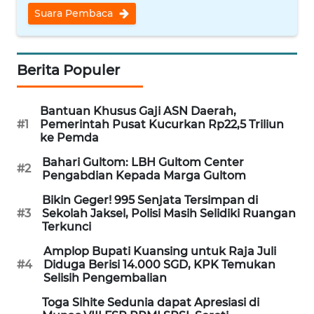
Suara Pembaca
WN
NUSANTARA
Berita Populer
WN
JOGJA
Bantuan Khusus Gaji ASN Daerah,
WN
#1
Pemerintah Pusat Kucurkan Rp22,5 Triliun
JATIM
ke Pemda
Bahari Gultom: LBH Gultom Center
#2
WN
Pengabdian Kepada Marga Gultom
BALI
Bikin Geger! 995 Senjata Tersimpan di
#3
Sekolah Jaksel, Polisi Masih Selidiki Ruangan
WN
Terkunci
KALBAR
Amplop Bupati Kuansing untuk Raja Juli
#4
Diduga Berisi 14.000 SGD, KPK Temukan
WN
Selisih Pengembalian
KALTENG
Toga Sihite Sedunia dapat Apresiasi di