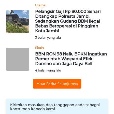
Utama
WN
Pelangsir Gaji Rp 80.000 Sehari
BABEL
Ditangkap Polresta Jambi,
Sedangkan Gudang BBM Ilegal
Bebas Beroperasi di Pinggiran
WN
Kota Jambi
SUMBAR
3 bulan yang lalu
WN
Ekuin
SUMSEL
BBM RON 98 Naik, BPKN Ingatkan
Pemerintah Waspadai Efek
Domino dan Jaga Daya Beli
WN
BENGKULU
4 bulan yang lalu
WN
Muat Berita Selanjutnya
LAMPUNG
WN
Kirimkan masukan dan tanggapan anda sebagai
JATENG
konsumen kepada kami.