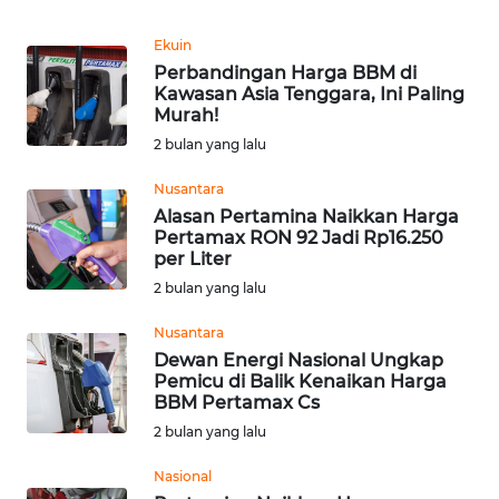
Informasi
Ekuin
INDEKS
Perbandingan Harga BBM di
BERITA
Kawasan Asia Tenggara, Ini Paling
Murah!
KONTAK
2 bulan yang lalu
KAMI
Nusantara
Alasan Pertamina Naikkan Harga
INFO
Pertamax RON 92 Jadi Rp16.250
IKLAN
per Liter
2 bulan yang lalu
TENTANG
KAMI
Nusantara
Dewan Energi Nasional Ungkap
Pemicu di Balik Kenaikan Harga
PEDOMAN
BBM Pertamax Cs
MEDIA
2 bulan yang lalu
SIBER
Nasional
REDAKSI