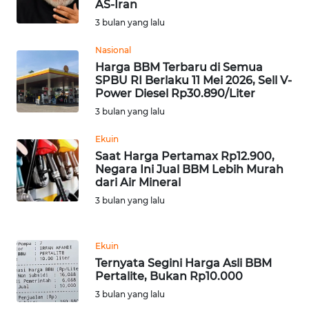
AS-Iran
WN
3 bulan yang lalu
SERAMBI
Nasional
Harga BBM Terbaru di Semua
WN
SPBU RI Berlaku 11 Mei 2026, Sell V-
JAMBI
Power Diesel Rp30.890/Liter
3 bulan yang lalu
WN
SULTRA
Ekuin
Saat Harga Pertamax Rp12.900,
Negara Ini Jual BBM Lebih Murah
WN
dari Air Mineral
NTB
3 bulan yang lalu
WN
SULTENG
Ekuin
Ternyata Segini Harga Asli BBM
Pertalite, Bukan Rp10.000
WN
SULBAR
3 bulan yang lalu