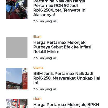
Pertamina Naikkan Harga
Pertamax RON 92 Jadi
Rp16.250/Liter, Ternyata Ini
KARIR
Alasannya!
2 bulan yang lalu
DISCLAIMER
Wahana
Ekuin
News
Harga Pertamax Melonjak,
Regional
Purbaya Sebut Efek ke Inflasi
Relatif Minim
2 bulan yang lalu
WN
SUMUT
Utama
BBM Jenis Pertamax Naik Jadi
WN
Rp16.250, Masyarakat Ungkap Hal
JAKARTA
Ini
2 bulan yang lalu
WN
Ekuin
JABAR
Harga Pertamax Melonjak, BPKN