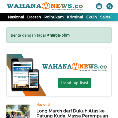
Nasional
Daerah
Polhukam
Kriminal
Ekuin
Sains-Te
WAHANA
Tutup
TV
Berita dengan tagar
#harga-bbm
NASIONAL
DAERAH
POLHUKAM
Install Aplikasi
KRIMINAL
Nasional
EKUIN
Long March dari Dukuh Atas ke
Patung Kuda, Massa Perempuan