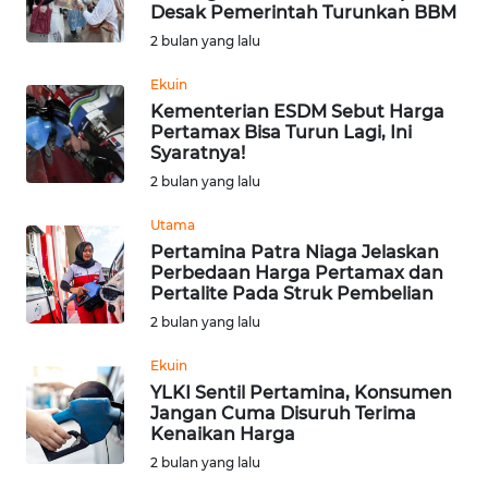
SAINS-TEKNO
Desak Pemerintah Turunkan BBM
2 bulan yang lalu
KESEHATAN
Ekuin
Kementerian ESDM Sebut Harga
Pertamax Bisa Turun Lagi, Ini
INTERNASIONAL
Syaratnya!
2 bulan yang lalu
SERBA-SERBI
Utama
Pertamina Patra Niaga Jelaskan
PENDIDIKAN
Perbedaan Harga Pertamax dan
Pertalite Pada Struk Pembelian
OLAHRAGA
2 bulan yang lalu
Ekuin
OPINI
YLKI Sentil Pertamina, Konsumen
Jangan Cuma Disuruh Terima
Kenaikan Harga
EDITORIAL
2 bulan yang lalu