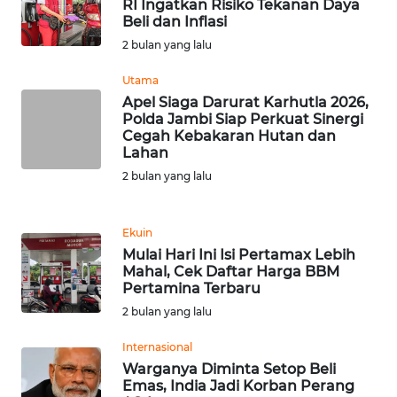
RI Ingatkan Risiko Tekanan Daya
WN
Beli dan Inflasi
BANTEN
2 bulan yang lalu
WN
Utama
NTT
Apel Siaga Darurat Karhutla 2026,
Polda Jambi Siap Perkuat Sinergi
Cegah Kebakaran Hutan dan
WN
Lahan
KEPRI
2 bulan yang lalu
WN
PAPUA
Ekuin
Mulai Hari Ini Isi Pertamax Lebih
Mahal, Cek Daftar Harga BBM
WN
Pertamina Terbaru
PAPUA
2 bulan yang lalu
BARAT
Internasional
WN
Warganya Diminta Setop Beli
RIAU
Emas, India Jadi Korban Perang