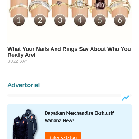
WAHANA
LISTRIK
WAHANA
TRAVEL
WAHANA
TV
WAHANANEWS
Advertorial
ID
WAHANANEWS
CO ID
Dapatkan Merchandise Eksklusif
Wahana News
WAHANANEWS
NET
Buka Katalog