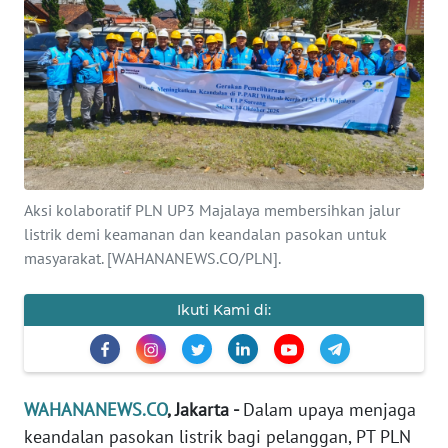
SAINS-TEKNO
KESEHATAN
INTERNASIONAL
SERBA-SERBI
Aksi kolaboratif PLN UP3 Majalaya membersihkan jalur
listrik demi keamanan dan keandalan pasokan untuk
PENDIDIKAN
masyarakat. [WAHANANEWS.CO/PLN].
OLAHRAGA
Ikuti Kami di:
OPINI
EDITORIAL
WAHANANEWS.CO
, Jakarta -
Dalam upaya menjaga
keandalan pasokan listrik bagi pelanggan, PT PLN