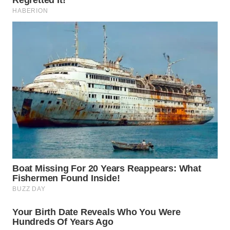
WN
BOGOR
WN
DEPOK
WN
TAPANULI
UTARA
WN
SAMOSIR
WN
PADANG
LAWAS