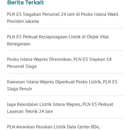
Berita Terkait
WN
NUSANTARA
PLN ES Siagakan Personel 24 Jam di Posko Istana Wakil
Presiden Jakarta
WN
JOGJA
PLN ES Perkuat Kesiapsiagaan Listrik di Objek Vital
Kenegaraan
WN
JATIM
Posko Istana Wapres Diresmikan, PLN ES Siapkan 18
Personel Siaga
WN
BALI
Kawasan Istana Wapres Diperkuat Posko Listrik, PLN ES
Siaga Penuh
WN
KALBAR
Jaga Keandalan Listrik Istana Wapres, PLN ES Perkuat
Layanan Teknik 24 Jam
WN
KALTENG
PLN Amankan Pasokan Listrik Data Center BDx,