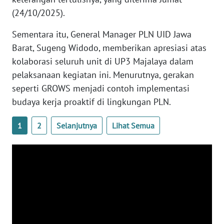
(24/10/2025).
WN
SERAMBI
Sementara itu, General Manager PLN UID Jawa
Barat, Sugeng Widodo, memberikan apresiasi atas
WN
kolaborasi seluruh unit di UP3 Majalaya dalam
JAMBI
pelaksanaan kegiatan ini. Menurutnya, gerakan
seperti GROWS menjadi contoh implementasi
WN
budaya kerja proaktif di lingkungan PLN.
SULTRA
1
2
Selanjutnya
Lihat Semua
WN
NTB
WN
SULTENG
WN
SULBAR