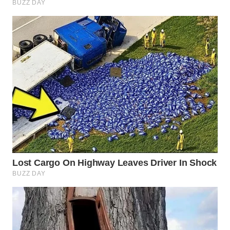
WN
SUMEDANG
WN
CIANJUR
WN
KEPULAUAN
SERIBU
WN
TANGERANG
WN
BINJAI
WN
CIREBON