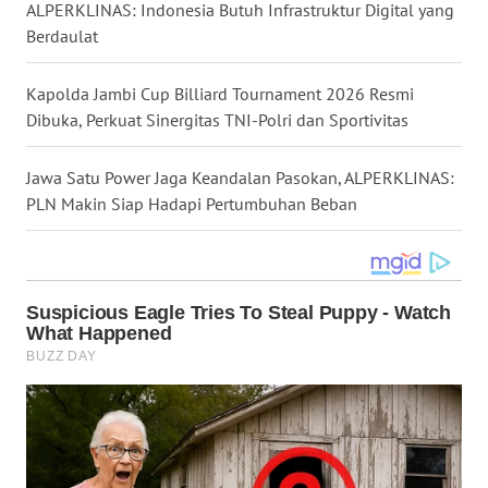
ALPERKLINAS: Indonesia Butuh Infrastruktur Digital yang
WN
Berdaulat
KALTARA
Kapolda Jambi Cup Billiard Tournament 2026 Resmi
WN
Dibuka, Perkuat Sinergitas TNI-Polri dan Sportivitas
KALSEL
Jawa Satu Power Jaga Keandalan Pasokan, ALPERKLINAS:
WN
PLN Makin Siap Hadapi Pertumbuhan Beban
KALTIM
WN
SULSEL
WN
GORONTALO
WN
SULUT