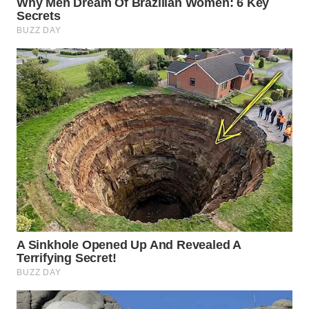
WN
NATUNA
WN
BINTAN
WN
MANDALIKA
WN
LIKUPANG
WN
LABUANBAJO
WN
BORNEO