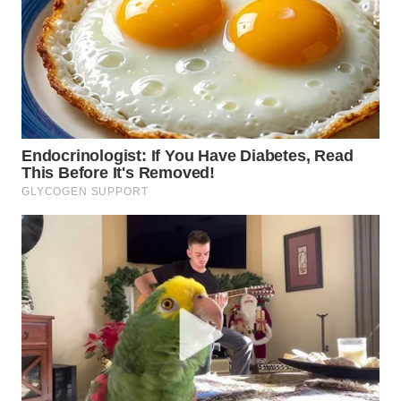
WN
TAPANULI
SELATAN
WN
TANJUNG
LESUNG
WN
KARO
WN
SIMALUNGUN
WN
LABUHANBATU
WN