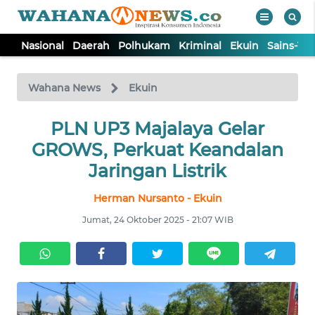
Nasional
Daerah
Polhukam
Kriminal
Ekuin
Sains-Te
WAHANA
Tutup
TV
Wahana News
Ekuin
NASIONAL
PLN UP3 Majalaya Gelar
GROWS, Perkuat Keandalan
DAERAH
Jaringan Listrik
Herman Nursanto - Ekuin
POLHUKAM
Jumat, 24 Oktober 2025 - 21:07 WIB
KRIMINAL
EKUIN