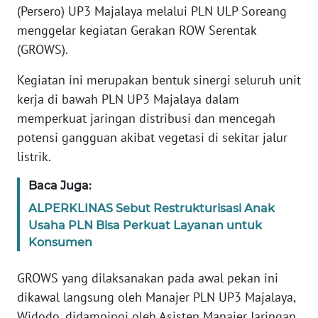
Informasi
(Persero) UP3 Majalaya melalui PLN ULP Soreang
menggelar kegiatan Gerakan ROW Serentak
INDEKS
(GROWS).
BERITA
Kegiatan ini merupakan bentuk sinergi seluruh unit
KONTAK
kerja di bawah PLN UP3 Majalaya dalam
KAMI
memperkuat jaringan distribusi dan mencegah
potensi gangguan akibat vegetasi di sekitar jalur
INFO
listrik.
IKLAN
Baca Juga:
TENTANG
ALPERKLINAS Sebut Restrukturisasi Anak
KAMI
Usaha PLN Bisa Perkuat Layanan untuk
Konsumen
PEDOMAN
MEDIA
GROWS yang dilaksanakan pada awal pekan ini
SIBER
dikawal langsung oleh Manajer PLN UP3 Majalaya,
REDAKSI
Widodo, didampingi oleh Asisten Manajer Jaringan,