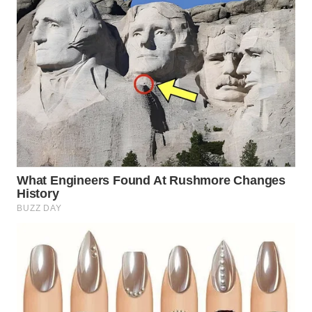
Wahana
Media
Group
WAHANA
NEWS
WAHANA
TANI
WAHANA
ADVOKAT
WAHANA
INFRASTRUKTUR
WAHANA
KONSUMEN