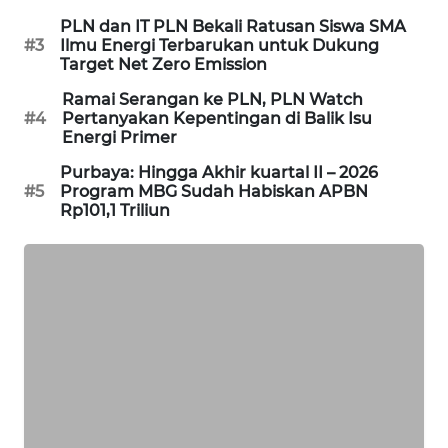
PORTAL
PLN dan IT PLN Bekali Ratusan Siswa SMA
KONSUMEN
#3
Ilmu Energi Terbarukan untuk Dukung
Target Net Zero Emission
FORWAMKI
Ramai Serangan ke PLN, PLN Watch
#4
Pertanyakan Kepentingan di Balik Isu
Energi Primer
ALPERKLINAS
Purbaya: Hingga Akhir kuartal II – 2026
#5
Program MBG Sudah Habiskan APBN
FORJASIDA
Rp101,1 Triliun
TAMBANG
NEWS
SITUNGIR
NEWS
SIDIKALANG
NEWS