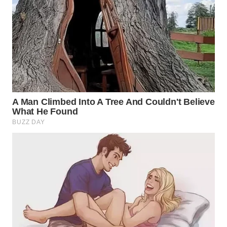
WN
INDRAMAYU
WN
KUNINGAN
WN
MAJALENGKA
WN
SUBANG
WN
SUKABUMI
WN
PURWAKARTA