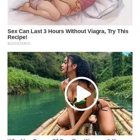
WN
PRIANGAN
TIMUR
WN
SEMARANG
WN
SOLO
WN
BOROBUDUR
WN
MADURA
WN
SURABAYA