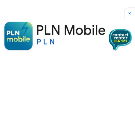
X
WAHANA MEDIA GROUP
|
|
|
WAHANA NEWS co
WAHANA TANI
WAHANA ADVOKAT