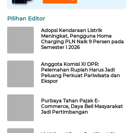
WAHANA
SPORT
Pilihan Editor
WAHANA
Adopsi Kendaraan Listrik
UMKM
Meningkat, Pengguna Home
Charging PLN Naik 9 Persen pada
Semester I 2026
WAHANA
SELEB
Anggota Komisi XI DPR:
Pelemahan Rupiah Harus Jadi
WAHANA
Peluang Perkuat Pariwisata dan
PERSONA
Ekspor
WAHANA
Purbaya Tahan Pajak E-
OTOMOTIF
Commerce, Daya Beli Masyarakat
Jadi Pertimbangan
WAHANA
HEALTH