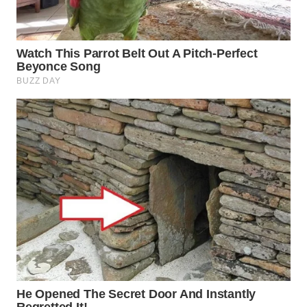
TAPANULI
TENGAH
WN DELI
SERDANG
WN
TEBING
TINGGI
WN
PAKPAK
WN
KARAWANG
WN
BEKASI