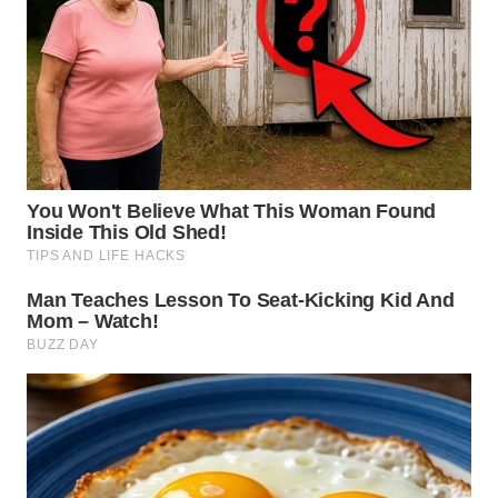
WN
MALUKU
WN
MALUT
WN
DAIRI
WN
DANAU
TOBA
WN
NIAS
WN
LANGKAT