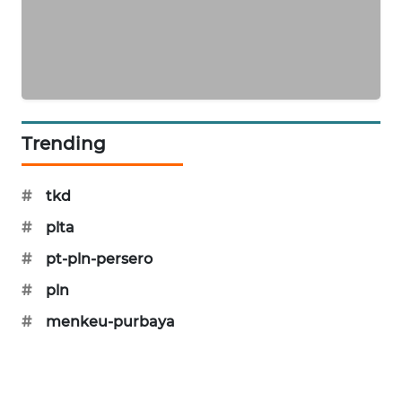
SIBARAGAS
NEWS
METRO
SIANTAR
NEWS
Trending
METRO
MEDAN
#
tkd
NEWS
#
plta
#
pt-pln-persero
METRO
JAKARTA
#
pln
NEWS
#
menkeu-purbaya
KRT
NEWS