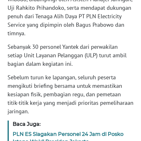
Uji Rahkito Prihandoko, serta mendapat dukungan
KARIR
penuh dari Tenaga Alih Daya PT PLN Electricity
Service yang dipimpin oleh Bagus Prabowo dan
DISCLAIMER
timnya.
Sebanyak 30 personel Yantek dari perwakilan
Wahana
News
setiap Unit Layanan Pelanggan (ULP) turut ambil
Regional
bagian dalam kegiatan ini.
WN
Sebelum turun ke lapangan, seluruh peserta
SUMUT
mengikuti briefing bersama untuk memastikan
kesiapan fisik, pembagian regu, dan pemetaan
WN
titik-titik kerja yang menjadi prioritas pemeliharaan
JAKARTA
jaringan.
WN
Baca Juga:
JABAR
PLN ES Siagakan Personel 24 Jam di Posko