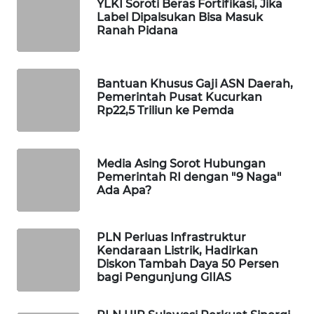
YLKI Soroti Beras Fortifikasi, Jika
WAHANA
Label Dipalsukan Bisa Masuk
DESA
Ranah Pidana
WISATA
LAPAK
Bantuan Khusus Gaji ASN Daerah,
WAHANA
Pemerintah Pusat Kucurkan
Rp22,5 Triliun ke Pemda
Wahana
Network
Media Asing Sorot Hubungan
Pemerintah RI dengan "9 Naga"
KONSUMEN
Ada Apa?
LISTRIK
MASYARAKAT
PLN Perluas Infrastruktur
KELISTRIKAN
Kendaraan Listrik, Hadirkan
Diskon Tambah Daya 50 Persen
bagi Pengunjung GIIAS
WALINKI
ID