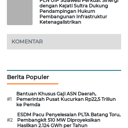
PLN UIP Sulawesi Perkuat Sinergi
dengan Kejati Sultra Dukung
MAWAKA
Pendampingan Hukum
ID
Pembangunan Infrastruktur
Ketenagalistrikan
MARTABAT
NET
KOMENTAR
PLN
WATCH
MKLI
Berita Populer
LPKKI
Bantuan Khusus Gaji ASN Daerah,
#1
Pemerintah Pusat Kucurkan Rp22,5 Triliun
LKKI
ke Pemda
ESDM Pacu Penyelesaian PLTA Batang Toru,
KOPEKLIN
#2
Pembangkit 510 MW Diproyeksikan
Hasilkan 2.124 GWh per Tahun