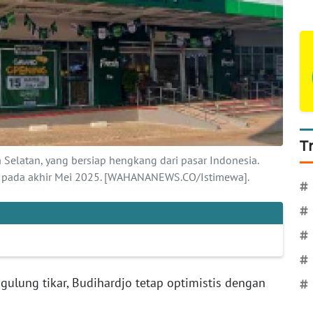
T
a Selatan, yang bersiap hengkang dari pasar Indonesia.
p pada akhir Mei 2025. [WAHANANEWS.CO/Istimewa].
#
#
#
#
ulung tikar, Budihardjo tetap optimistis dengan
#