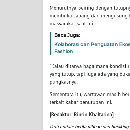
Menurutnya, seiring dengan tutupn
WN
membuka cabang dan mengusung ko
NTT
masyarakat saat ini.
Baca Juga:
WN
KEPRI
Kolaborasi dan Penguatan Ekos
Fashion
WN
PAPUA
"Kalau ditanya bagaimana kondisi ri
yang tutup, tapi juga ada yang buk
WN
pungkasnya.
PAPUA
BARAT
Sementara itu, wartawan masih b
terkait kabar penutupan ini.
WN
RIAU
[Redaktur: Rinrin Khaltarina]
Ikuti update
berita pilihan
dan
breaking
WN