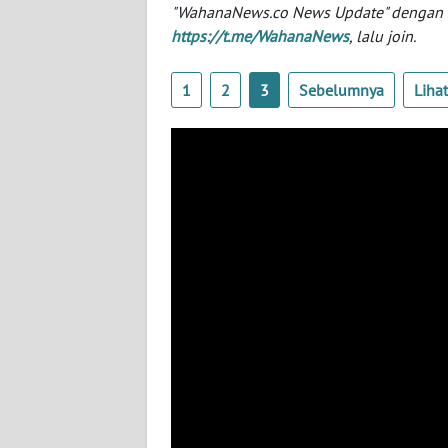
"WahanaNews.co News Update" dengan ins
SERAMBI
https://t.me/WahanaNews
, lalu join.
WN
JAMBI
1
2
3
Sebelumnya
Liha
WN
SULTRA
WN
NTB
WN
SULTENG
WN
SULBAR
WN