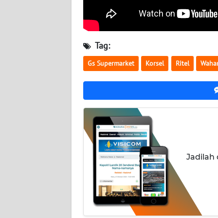
BABEL
WN
SUMBAR
Tag:
Gs Supermarket
Korsel
Ritel
Waha
WN
SUMSEL
WN
BENGKULU
WN
LAMPUNG
Jadilah
WN
JATENG
WN