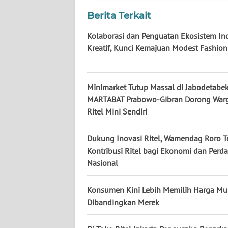
NUSANTARA
Berita Terkait
WN
Kolaborasi dan Penguatan Ekosistem Ind
JOGJA
Kreatif, Kunci Kemajuan Modest Fashion
WN
JATIM
Minimarket Tutup Massal di Jabodetabek
MARTABAT Prabowo-Gibran Dorong War
WN
Ritel Mini Sendiri
BALI
Dukung Inovasi Ritel, Wamendag Roro 
WN
Kontribusi Ritel bagi Ekonomi dan Per
KALBAR
Nasional
WN
Konsumen Kini Lebih Memilih Harga Mu
KALTENG
Dibandingkan Merek
WN