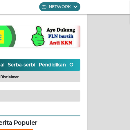
NETWORK
al
Serba-serbi
Pendidikan
Olahraga
Opini
Editoria
Disclaimer
erita Populer