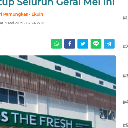
up Seluruh Gerai Mei Ini
ri Pamungkas - Ekuin
#1
t, 9 Mei 2025 - 02:24 WIB
#
#
#
#