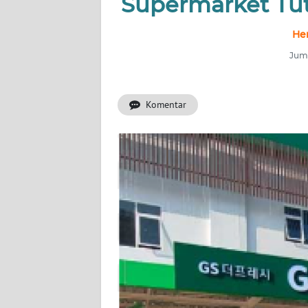
Supermarket Tut
INDEKS
BERITA
He
Juma
KONTAK
KAMI
Komentar
INFO
IKLAN
TENTANG
KAMI
PEDOMAN
MEDIA
SIBER
REDAKSI