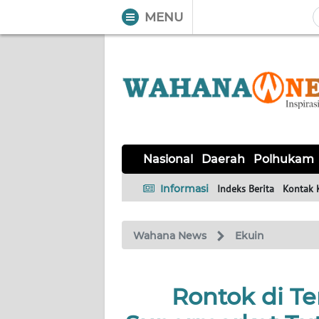
MENU
WAHANA
Tutup
TV
NASIONAL
DAERAH
POLHUKAM
KRIMINAL
EKUIN
SAINS-
KESEHATAN
INTERNASIONAL
Nasional
Daerah
Polhukam
TEKNO
Informasi
Indeks Berita
Kontak 
SERBA-
PENDIDIKAN
OLAHRAGA
OPINI
SERBI
Wahana News
Ekuin
EDITORIAL
Rontok di T
Informasi