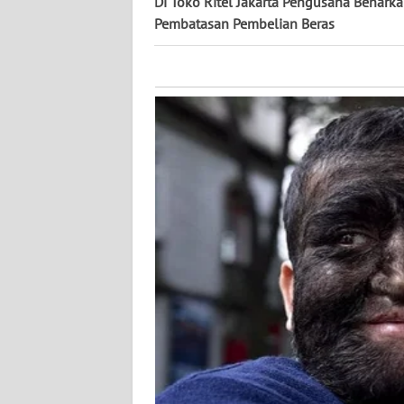
Di Toko Ritel Jakarta Pengusaha Benark
KALTARA
Pembatasan Pembelian Beras
WN
KALSEL
WN
KALTIM
WN
SULSEL
WN
GORONTALO
WN
SULUT
WN
MALUKU