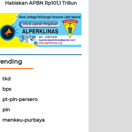
Habiskan APBN Rp101,1 Triliun
rending
tkd
bps
pt-pln-persero
pln
menkeu-purbaya