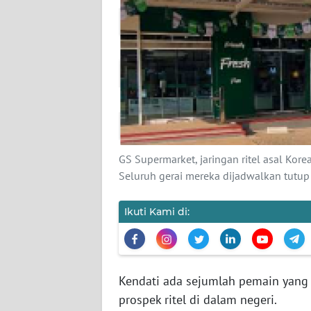
KARIR
DISCLAIMER
Wahana
News
Regional
WN
SUMUT
GS Supermarket, jaringan ritel asal Kore
Seluruh gerai mereka dijadwalkan tutu
WN
JAKARTA
Ikuti Kami di:
WN
JABAR
Kendati ada sejumlah pemain yang g
WN
prospek ritel di dalam negeri.
BANTEN