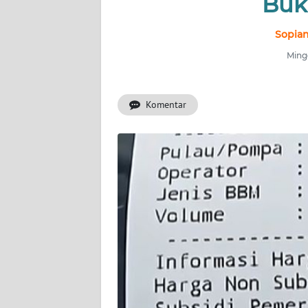
Buk
INDEKS
BERITA
Sopian
Mingg
KONTAK
KAMI
Komentar
INFO
IKLAN
TENTANG
KAMI
PEDOMAN
MEDIA
SIBER
REDAKSI