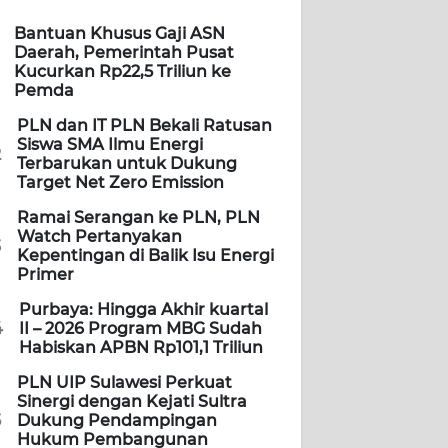
Bantuan Khusus Gaji ASN
Daerah, Pemerintah Pusat
Kucurkan Rp22,5 Triliun ke
Pemda
PLN dan IT PLN Bekali Ratusan
Siswa SMA Ilmu Energi
2
Terbarukan untuk Dukung
Target Net Zero Emission
Ramai Serangan ke PLN, PLN
Watch Pertanyakan
3
Kepentingan di Balik Isu Energi
Primer
Purbaya: Hingga Akhir kuartal
4
II – 2026 Program MBG Sudah
Habiskan APBN Rp101,1 Triliun
PLN UIP Sulawesi Perkuat
Sinergi dengan Kejati Sultra
5
Dukung Pendampingan
Hukum Pembangunan