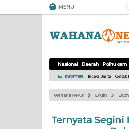
MENU
WAHANA
Tutup
TV
NASIONAL
DAERAH
POLHUKAM
KRIMINAL
EKUIN
SAINS-
KESEHATAN
INTERNASIONAL
Nasional
Daerah
Polhukam
TEKNO
Informasi
Indeks Berita
Kontak 
SERBA-
PENDIDIKAN
OLAHRAGA
OPINI
SERBI
Wahana News
Ekuin
Eko
EDITORIAL
Ternyata Segini 
Informasi