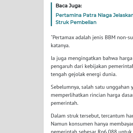
SERAMBI
Baca Juga:
Pertamina Patra Niaga Jelaska
WN
Struk Pembelian
JAMBI
"Pertamax adalah jenis BBM non-sub
WN
katanya.
SULTRA
Ia juga mengingatkan bahwa harga
WN
pengaruh dari kebijakan pemerintah
NTB
tengah gejolak energi dunia.
WN
Sebelumnya, salah satu unggahan y
SULTENG
memperlihatkan rincian harga dasa
pemerintah.
WN
SULBAR
Dalam struk tersebut, tercantum har
Namun konsumen hanya membayar Rp
WN
pemerintah sebesar Rp6.088 untuk s