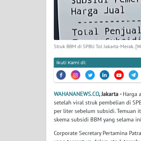
KARIR
DISCLAIMER
Wahana
News
Struk BBM di SPBU Tol Jakarta-Merak. [
Regional
Ikuti Kami di:
WN
SUMUT
WN
WAHANANEWS.CO
, Jakarta -
Harga a
JAKARTA
setelah viral struk pembelian di 
WN
per liter sebelum subsidi. Temua
JABAR
skema subsidi BBM yang selama ini
Corporate Secretary Pertamina Pat
WN
BANTEN