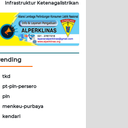
Infrastruktur Ketenagalistrikan
rending
tkd
pt-pln-persero
pln
menkeu-purbaya
kendari