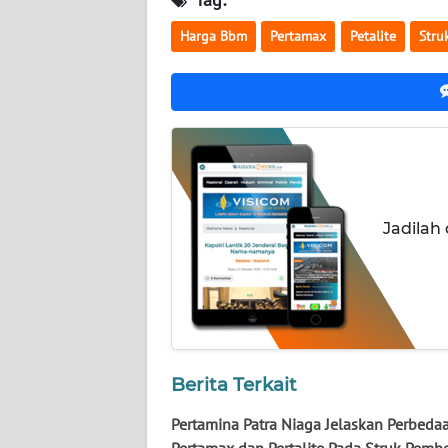
KALTARA
Harga Bbm
Pertamax
Petalite
Stru
WN
KALSEL
WN
KALTIM
WN
SULSEL
Jadilah
WN
GORONTALO
WN
SULUT
Berita Terkait
Pertamina Patra Niaga Jelaskan Perbeda
WN
MALUKU