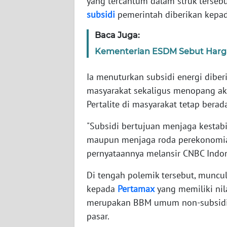
yang tercantum dalam struk terseb
subsidi
pemerintah diberikan kepad
WN
Baca Juga:
NTT
Kementerian ESDM Sebut Harga 
WN
KEPRI
Ia menuturkan subsidi energi dibe
masyarakat sekaligus menopang akti
WN
Pertalite di masyarakat tetap berada
PAPUA
"Subsidi bertujuan menjaga kestabil
WN
maupun menjaga roda perekonomian
PAPUA
pernyataannya melansir CNBC Indon
BARAT
Di tengah polemik tersebut, muncul
WN
kepada
Pertamax
yang memiliki nil
RIAU
merupakan BBM umum non-subsidi 
pasar.
WN