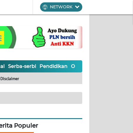
NETWORK
al
Serba-serbi
Pendidikan
Olahraga
Opini
Editoria
Disclaimer
erita Populer