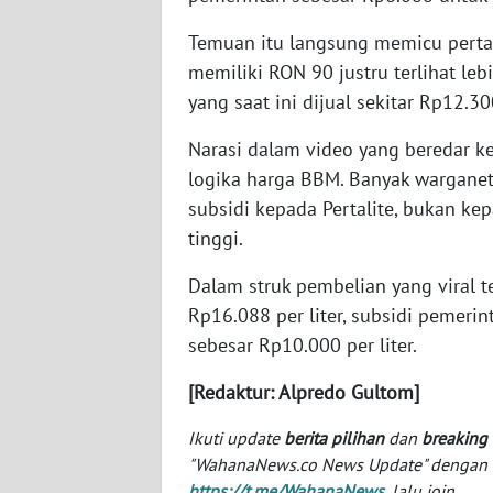
BABEL
Temuan itu langsung memicu pertany
WN
memiliki RON 90 justru terlihat l
SUMBAR
yang saat ini dijual sekitar Rp12.30
Narasi dalam video yang beredar 
WN
SUMSEL
logika harga BBM. Banyak wargan
subsidi kepada Pertalite, bukan kep
WN
tinggi.
BENGKULU
Dalam struk pembelian yang viral ter
Rp16.088 per liter, subsidi pemerin
WN
LAMPUNG
sebesar Rp10.000 per liter.
[Redaktur: Alpredo Gultom]
WN
JATENG
Ikuti update
berita pilihan
dan
breaking
"WahanaNews.co News Update" dengan ins
WN
https://t.me/WahanaNews
, lalu join.