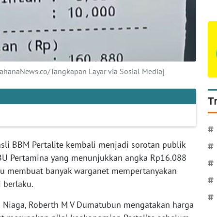
WahanaNews.co/Tangkapan Layar via Sosial Media]
T
#
sli BBM Pertalite kembali menjadi sorotan publik
#
SPBU Pertamina yang menunjukkan angka Rp16.088
#
n itu membuat banyak warganet mempertanyakan
#
 berlaku.
#
ra Niaga, Roberth M V Dumatubun mengatakan harga