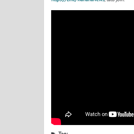
NUSANTARA
WN
JOGJA
WN
JATIM
WN
BALI
WN
KALBAR
WN
KALTENG
WN
Tag: