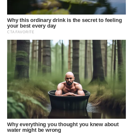
WN
BOGOR
WN
DEPOK
WN
TAPANULI
UTARA
WN
SAMOSIR
WN
PADANG
LAWAS