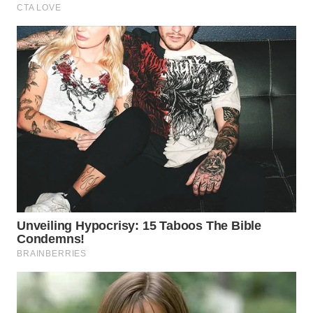
WN
SUMEDANG
WN
CIANJUR
WN
KEPULAUAN
SERIBU
WN
TANGERANG
WN
BINJAI
WN
CIREBON