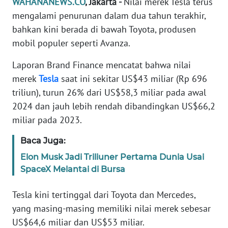
WAHANANEWS.CO
, Jakarta -
Nilai merek Tesla terus
Informasi
mengalami penurunan dalam dua tahun terakhir,
INDEKS
bahkan kini berada di bawah Toyota, produsen
BERITA
mobil populer seperti Avanza.
Laporan Brand Finance mencatat bahwa nilai
KONTAK
KAMI
merek
Tesla
saat ini sekitar US$43 miliar (Rp 696
triliun), turun 26% dari US$58,3 miliar pada awal
INFO
2024 dan jauh lebih rendah dibandingkan US$66,2
IKLAN
miliar pada 2023.
TENTANG
Baca Juga:
KAMI
Elon Musk Jadi Triliuner Pertama Dunia Usai
SpaceX Melantai di Bursa
PEDOMAN
MEDIA
Tesla kini tertinggal dari Toyota dan Mercedes,
SIBER
yang masing-masing memiliki nilai merek sebesar
US$64,6 miliar dan US$53 miliar.
REDAKSI