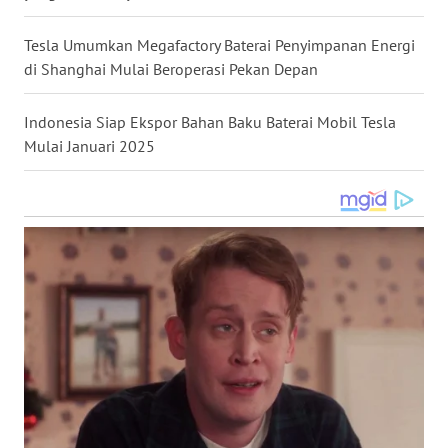
WN
Tesla Umumkan Megafactory Baterai Penyimpanan Energi
NUSANTARA
di Shanghai Mulai Beroperasi Pekan Depan
WN
JOGJA
Indonesia Siap Ekspor Bahan Baku Baterai Mobil Tesla
Mulai Januari 2025
WN
JATIM
WN
BALI
WN
KALBAR
WN
KALTENG