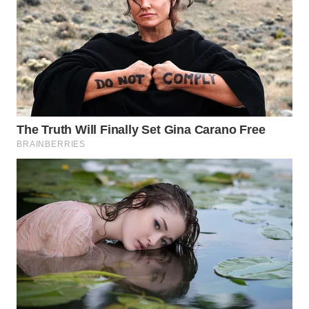
TAPANULI
TENGAH
WN DELI
SERDANG
WN
TEBING
TINGGI
WN
PAKPAK
WN
KARAWANG
WN
BEKASI