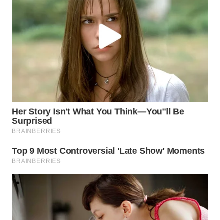
WN
INDRAMAYU
WN
KUNINGAN
WN
MAJALENGKA
WN
SUBANG
WN
SUKABUMI
WN
PURWAKARTA