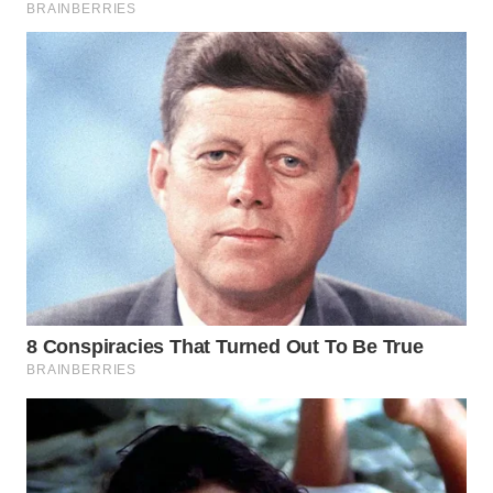
WN
MALUKU
WN
MALUT
WN
DAIRI
WN
DANAU
TOBA
WN
NIAS
WN
LANGKAT