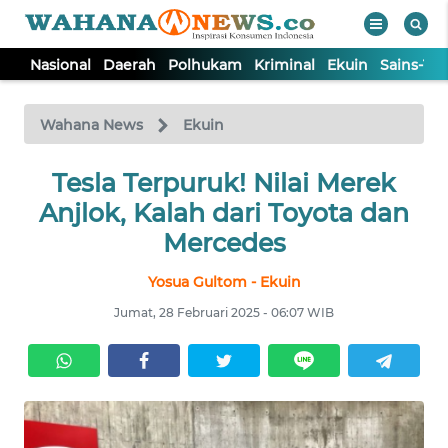
Nasional
Daerah
Polhukam
Kriminal
Ekuin
Sains-Te
WAHANA
Tutup
TV
Wahana News
Ekuin
NASIONAL
Tesla Terpuruk! Nilai Merek
Anjlok, Kalah dari Toyota dan
DAERAH
Mercedes
Yosua Gultom - Ekuin
POLHUKAM
Jumat, 28 Februari 2025 - 06:07 WIB
KRIMINAL
EKUIN