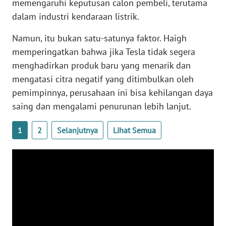
memengaruhi keputusan calon pembeli, terutama
WN
dalam industri kendaraan listrik.
BANTEN
Namun, itu bukan satu-satunya faktor. Haigh
WN
memperingatkan bahwa jika Tesla tidak segera
NTT
menghadirkan produk baru yang menarik dan
mengatasi citra negatif yang ditimbulkan oleh
WN
pemimpinnya, perusahaan ini bisa kehilangan daya
KEPRI
saing dan mengalami penurunan lebih lanjut.
WN
1
2
Selanjutnya
Lihat Semua
PAPUA
WN
PAPUA
BARAT
WN
RIAU