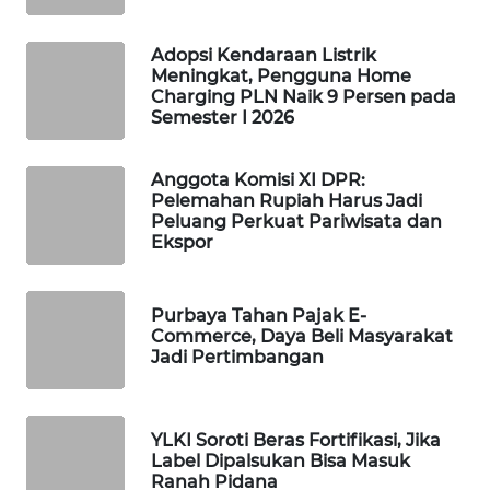
WAHANA
SPORT
Adopsi Kendaraan Listrik
Meningkat, Pengguna Home
Charging PLN Naik 9 Persen pada
WAHANA
Semester I 2026
UMKM
Anggota Komisi XI DPR:
WAHANA
Pelemahan Rupiah Harus Jadi
SELEB
Peluang Perkuat Pariwisata dan
Ekspor
WAHANA
PERSONA
Purbaya Tahan Pajak E-
Commerce, Daya Beli Masyarakat
WAHANA
Jadi Pertimbangan
OTOMOTIF
WAHANA
YLKI Soroti Beras Fortifikasi, Jika
HEALTH
Label Dipalsukan Bisa Masuk
Ranah Pidana