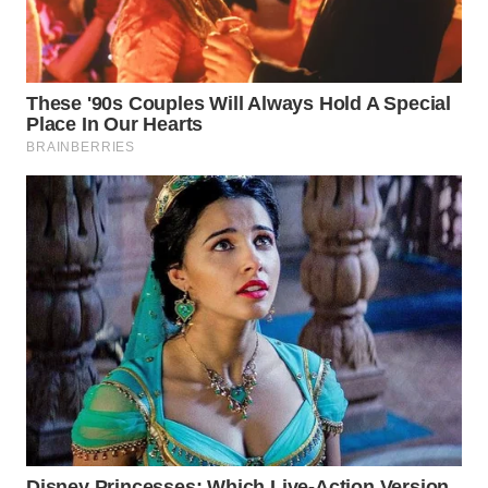
WN
NATUNA
WN
BINTAN
WN
MANDALIKA
WN
LIKUPANG
WN
LABUANBAJO
WN
BORNEO