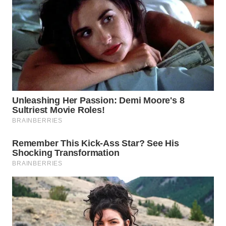
WN
TAPANULI
SELATAN
WN
TANJUNG
LESUNG
WN
KARO
WN
SIMALUNGUN
WN
LABUHANBATU
WN