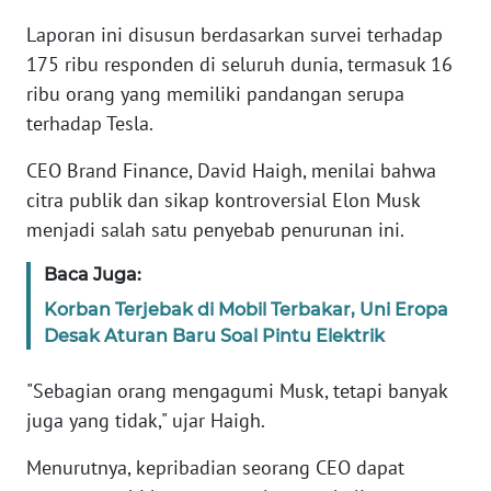
Laporan ini disusun berdasarkan survei terhadap
KARIR
175 ribu responden di seluruh dunia, termasuk 16
ribu orang yang memiliki pandangan serupa
DISCLAIMER
terhadap Tesla.
Wahana
CEO Brand Finance, David Haigh, menilai bahwa
News
citra publik dan sikap kontroversial Elon Musk
Regional
menjadi salah satu penyebab penurunan ini.
WN
Baca Juga:
SUMUT
Korban Terjebak di Mobil Terbakar, Uni Eropa
Desak Aturan Baru Soal Pintu Elektrik
WN
JAKARTA
"Sebagian orang mengagumi Musk, tetapi banyak
juga yang tidak," ujar Haigh.
WN
JABAR
Menurutnya, kepribadian seorang CEO dapat