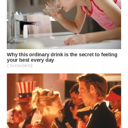
WN
PRIANGAN
TIMUR
WN
SEMARANG
WN
SOLO
WN
BOROBUDUR
WN
MADURA
WN
SURABAYA