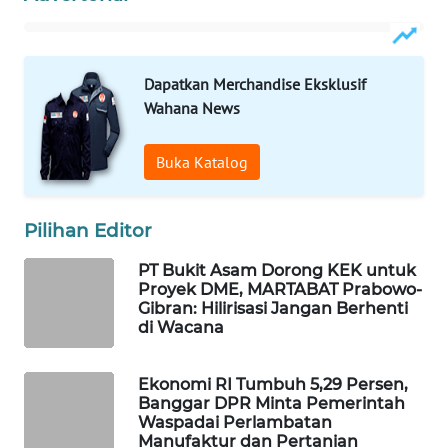
WAHANA
LISTRIK
Dapatkan Merchandise Eksklusif
WAHANA
Wahana News
TRAVEL
Buka Katalog
WAHANA
TV
Pilihan Editor
WAHANANEWS
PT Bukit Asam Dorong KEK untuk
ID
Proyek DME, MARTABAT Prabowo-
Gibran: Hilirisasi Jangan Berhenti
WAHANANEWS
di Wacana
CO ID
Ekonomi RI Tumbuh 5,29 Persen,
WAHANANEWS
Banggar DPR Minta Pemerintah
NET
Waspadai Perlambatan
Manufaktur dan Pertanian