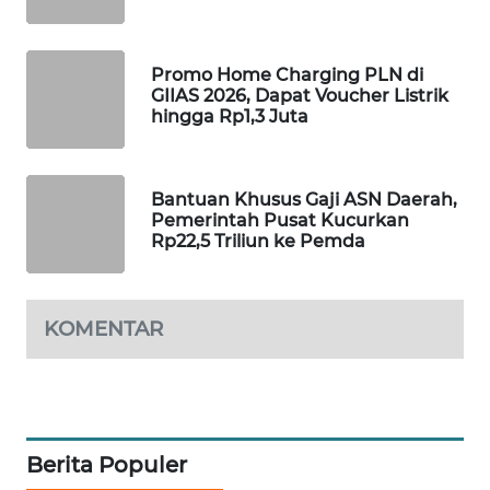
WAHANA
DESA
WISATA
Promo Home Charging PLN di
GIIAS 2026, Dapat Voucher Listrik
hingga Rp1,3 Juta
LAPAK
WAHANA
Bantuan Khusus Gaji ASN Daerah,
Wahana
Pemerintah Pusat Kucurkan
Network
Rp22,5 Triliun ke Pemda
KONSUMEN
LISTRIK
KOMENTAR
MASYARAKAT
KELISTRIKAN
WALINKI
Berita Populer
ID