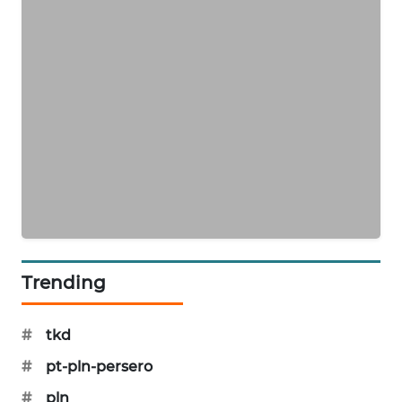
PORTAL
KONSUMEN
FORWAMKI
ALPERKLINAS
FORJASIDA
TAMBANG
NEWS
Trending
SITUNGIR
NEWS
#
tkd
SIDIKALANG
#
pt-pln-persero
NEWS
#
pln