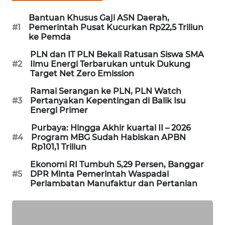
MAWAKA
Bantuan Khusus Gaji ASN Daerah,
#1
Pemerintah Pusat Kucurkan Rp22,5 Triliun
ID
ke Pemda
MARTABAT
PLN dan IT PLN Bekali Ratusan Siswa SMA
#2
Ilmu Energi Terbarukan untuk Dukung
NET
Target Net Zero Emission
Ramai Serangan ke PLN, PLN Watch
PLN
#3
Pertanyakan Kepentingan di Balik Isu
WATCH
Energi Primer
Purbaya: Hingga Akhir kuartal II – 2026
MKLI
#4
Program MBG Sudah Habiskan APBN
Rp101,1 Triliun
LPKKI
Ekonomi RI Tumbuh 5,29 Persen, Banggar
#5
DPR Minta Pemerintah Waspadai
LKKI
Perlambatan Manufaktur dan Pertanian
KOPEKLIN