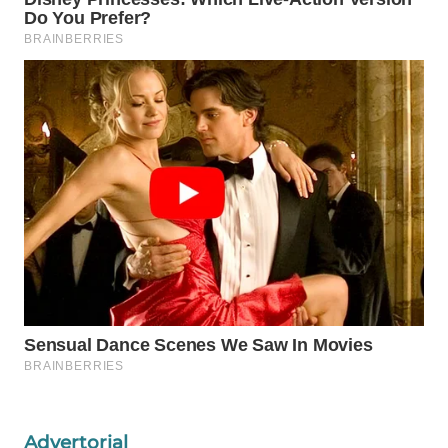
Wahana
Media
Group
WAHANA
NEWS
WAHANA
TANI
WAHANA
ADVOKAT
WAHANA
INFRASTRUKTUR
WAHANA
KONSUMEN
Advertorial