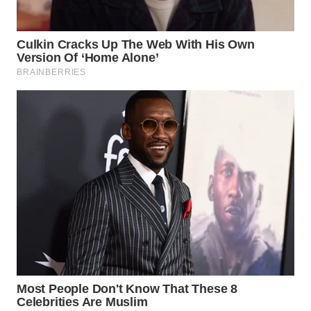
WN
KALTARA
WN
KALSEL
WN
KALTIM
WN
SULSEL
WN
GORONTALO
WN
SULUT