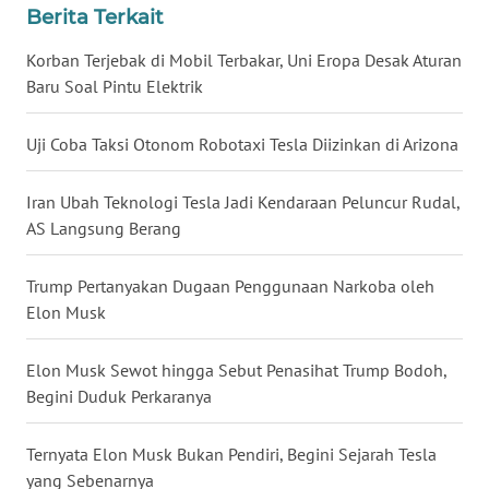
Berita Terkait
WN
BABEL
Korban Terjebak di Mobil Terbakar, Uni Eropa Desak Aturan
Baru Soal Pintu Elektrik
WN
SUMBAR
Uji Coba Taksi Otonom Robotaxi Tesla Diizinkan di Arizona
WN
Iran Ubah Teknologi Tesla Jadi Kendaraan Peluncur Rudal,
SUMSEL
AS Langsung Berang
WN
Trump Pertanyakan Dugaan Penggunaan Narkoba oleh
BENGKULU
Elon Musk
WN
Elon Musk Sewot hingga Sebut Penasihat Trump Bodoh,
LAMPUNG
Begini Duduk Perkaranya
WN
Ternyata Elon Musk Bukan Pendiri, Begini Sejarah Tesla
JATENG
yang Sebenarnya