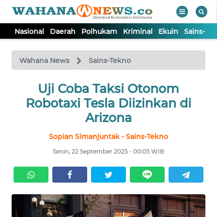
Nasional
Daerah
Polhukam
Kriminal
Ekuin
Sains-Te
WAHANA
Tutup
TV
Wahana News
Sains-Tekno
NASIONAL
Uji Coba Taksi Otonom
Robotaxi Tesla Diizinkan di
DAERAH
Arizona
Sopian Simanjuntak - Sains-Tekno
POLHUKAM
Senin, 22 September 2025 - 00:05 WIB
KRIMINAL
EKUIN