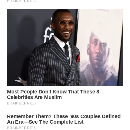
WN
NATUNA
WN
BINTAN
WN
MANDALIKA
WN
LIKUPANG
WN
LABUANBAJO
WN
BORNEO