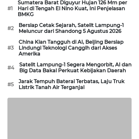
Sumatera Barat Diguyur Hujan 126 Mm per
#1
Hari di Tengah El Nino Kuat, Ini Penjelasan
MAWAKA
BMKG
ID
Bersiap Cetak Sejarah, Satelit Lampung-1
#2
Meluncur dari Shandong 5 Agustus 2026
MARTABAT
NET
China Kian Tangguh di AI, Beijing Bersiap
#3
Lindungi Teknologi Canggih dari Akses
Amerika
PLN
WATCH
Satelit Lampung-1 Segera Mengorbit, AI dan
#4
Big Data Bakal Perkuat Kebijakan Daerah
MKLI
Jarak Tempuh Baterai Terbatas, Laju Truk
#5
Listrik Tanah Air Terganjal
LPKKI
LKKI
KOPEKLIN