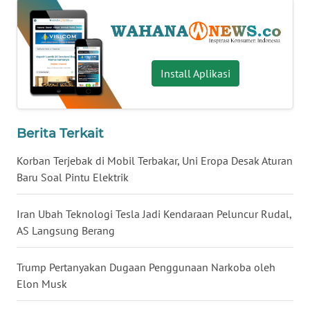
WN
BABEL
WN
Install Aplikasi
SUMBAR
WN
Berita Terkait
SUMSEL
Korban Terjebak di Mobil Terbakar, Uni Eropa Desak Aturan
WN
Baru Soal Pintu Elektrik
BENGKULU
Iran Ubah Teknologi Tesla Jadi Kendaraan Peluncur Rudal,
WN
AS Langsung Berang
LAMPUNG
Trump Pertanyakan Dugaan Penggunaan Narkoba oleh
WN
Elon Musk
JATENG