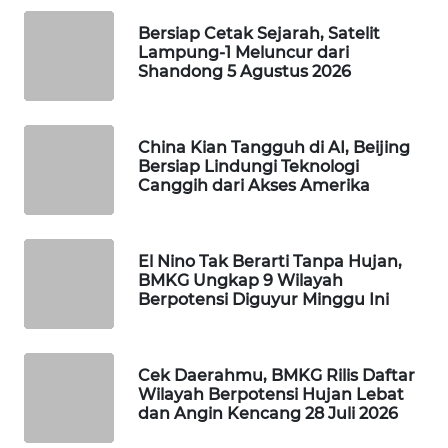
WAHANA
Bersiap Cetak Sejarah, Satelit
SPORT
Lampung-1 Meluncur dari
Shandong 5 Agustus 2026
WAHANA
UMKM
China Kian Tangguh di AI, Beijing
Bersiap Lindungi Teknologi
WAHANA
Canggih dari Akses Amerika
SELEB
WAHANA
El Nino Tak Berarti Tanpa Hujan,
PERSONA
BMKG Ungkap 9 Wilayah
Berpotensi Diguyur Minggu Ini
WAHANA
OTOMOTIF
Cek Daerahmu, BMKG Rilis Daftar
Wilayah Berpotensi Hujan Lebat
WAHANA
dan Angin Kencang 28 Juli 2026
HEALTH