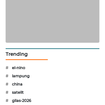
PORTAL
KONSUMEN
FORWAMKI
ALPERKLINAS
FORJASIDA
Trending
TAMBANG
NEWS
#
el-nino
#
lampung
SITUNGIR
NEWS
#
china
#
satelit
SIDIKALANG
NEWS
#
giias-2026