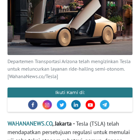
SAINS-TEKNO
KESEHATAN
INTERNASIONAL
SERBA-SERBI
Departemen Transportasi Arizona telah mengizinkan Tesla
untuk meluncurkan layanan ride-hailing semi-otonom.
PENDIDIKAN
[WahanaNews.co/Tesla]
OLAHRAGA
Ikuti Kami di:
OPINI
WAHANANEWS.CO
, Jakarta -
Tesla (TSLA) telah
EDITORIAL
mendapatkan persetujuan regulasi untuk memulai