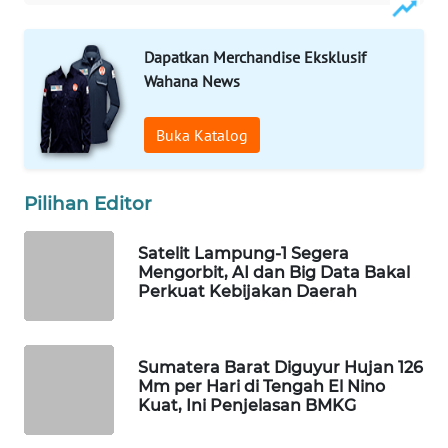
WAHANA
LISTRIK
Dapatkan Merchandise Eksklusif
Wahana News
WAHANA
TRAVEL
Buka Katalog
WAHANA
TV
Pilihan Editor
WAHANANEWS
Satelit Lampung-1 Segera
Mengorbit, AI dan Big Data Bakal
ID
Perkuat Kebijakan Daerah
WAHANANEWS
CO ID
Sumatera Barat Diguyur Hujan 126
Mm per Hari di Tengah El Nino
WAHANANEWS
Kuat, Ini Penjelasan BMKG
NET