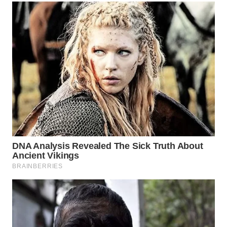
WN
BOGOR
WN
DEPOK
WN
TAPANULI
UTARA
WN
SAMOSIR
WN
PADANG
LAWAS