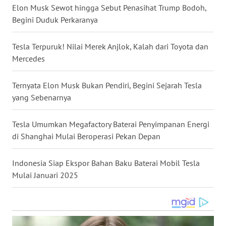
Elon Musk Sewot hingga Sebut Penasihat Trump Bodoh,
WN
Begini Duduk Perkaranya
NUSANTARA
Tesla Terpuruk! Nilai Merek Anjlok, Kalah dari Toyota dan
WN
Mercedes
JOGJA
Ternyata Elon Musk Bukan Pendiri, Begini Sejarah Tesla
WN
yang Sebenarnya
JATIM
Tesla Umumkan Megafactory Baterai Penyimpanan Energi
WN
BALI
di Shanghai Mulai Beroperasi Pekan Depan
WN
Indonesia Siap Ekspor Bahan Baku Baterai Mobil Tesla
KALBAR
Mulai Januari 2025
WN
KALTENG