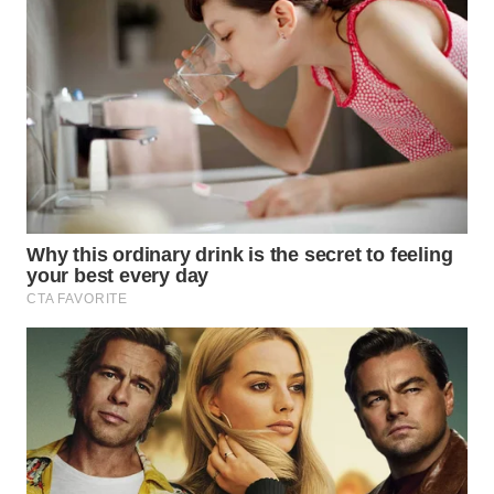
WN
MALUKU
WN
MALUT
WN
DAIRI
WN
DANAU
TOBA
WN
NIAS
WN
LANGKAT