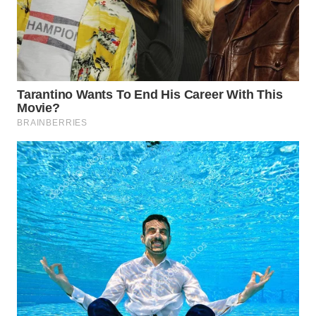
WN
TAPANULI
SELATAN
WN
TANJUNG
LESUNG
WN
KARO
WN
SIMALUNGUN
WN
LABUHANBATU
WN