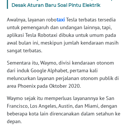
WN
Desak Aturan Baru Soal Pintu Elektrik
BANTEN
Awalnya, layanan robo
taxi
Tesla terbatas tersedia
WN
untuk pemengaruh dan undangan lainnya, tapi,
NTT
aplikasi Tesla Robotaxi dibuka untuk umum pada
awal bulan ini, meskipun jumlah kendaraan masih
WN
sangat terbatas.
KEPRI
Sementara itu, Waymo, divisi kendaraan otonom
WN
dari induk Google Alphabet, pertama kali
PAPUA
meluncurkan layanan perjalanan otonom publik di
area Phoenix pada Oktober 2020.
WN
PAPUA
Waymo sejak itu memperluas layanannya ke San
BARAT
Francisco, Los Angeles, Austin, dan Miami, dengan
beberapa kota lain direncanakan dalam setahun ke
WN
depan.
RIAU