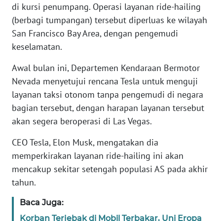
di kursi penumpang. Operasi layanan ride-hailing
(berbagi tumpangan) tersebut diperluas ke wilayah
KARIR
San Francisco Bay Area, dengan pengemudi
keselamatan.
DISCLAIMER
Awal bulan ini, Departemen Kendaraan Bermotor
Wahana
Nevada menyetujui rencana Tesla untuk menguji
News
layanan taksi otonom tanpa pengemudi di negara
Regional
bagian tersebut, dengan harapan layanan tersebut
WN
akan segera beroperasi di Las Vegas.
SUMUT
CEO Tesla, Elon Musk, mengatakan dia
memperkirakan layanan ride-hailing ini akan
WN
JAKARTA
mencakup sekitar setengah populasi AS pada akhir
tahun.
WN
Baca Juga:
JABAR
Korban Terjebak di Mobil Terbakar, Uni Eropa