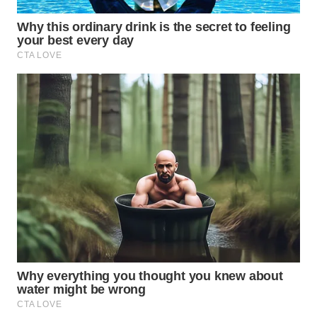
TAPANULI
TENGAH
WN DELI
SERDANG
WN
TEBING
TINGGI
WN
PAKPAK
WN
KARAWANG
WN
BEKASI