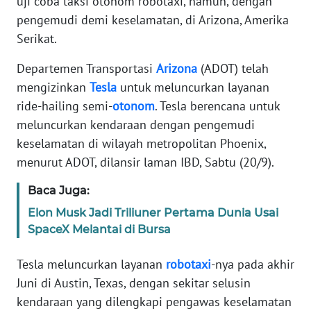
uji coba taksi otonom robotaxi, namun, dengan
Informasi
pengemudi demi keselamatan, di Arizona, Amerika
INDEKS
Serikat.
BERITA
Departemen Transportasi
Arizona
(ADOT) telah
mengizinkan
Tesla
untuk meluncurkan layanan
KONTAK
KAMI
ride-hailing semi-
otonom
. Tesla berencana untuk
meluncurkan kendaraan dengan pengemudi
INFO
keselamatan di wilayah metropolitan Phoenix,
IKLAN
menurut ADOT, dilansir laman IBD, Sabtu (20/9).
TENTANG
Baca Juga:
KAMI
Elon Musk Jadi Triliuner Pertama Dunia Usai
SpaceX Melantai di Bursa
PEDOMAN
MEDIA
Tesla meluncurkan layanan
robotaxi
-nya pada akhir
SIBER
Juni di Austin, Texas, dengan sekitar selusin
kendaraan yang dilengkapi pengawas keselamatan
REDAKSI