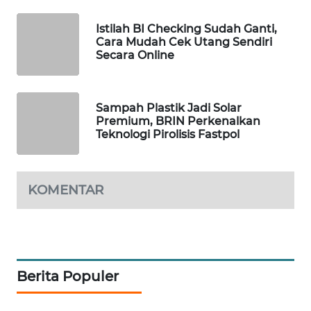
WAHANA
Istilah BI Checking Sudah Ganti,
DESA
Cara Mudah Cek Utang Sendiri
WISATA
Secara Online
LAPAK
WAHANA
Sampah Plastik Jadi Solar
Premium, BRIN Perkenalkan
Wahana
Teknologi Pirolisis Fastpol
Network
KONSUMEN
KOMENTAR
LISTRIK
MASYARAKAT
KELISTRIKAN
Berita Populer
WALINKI
ID