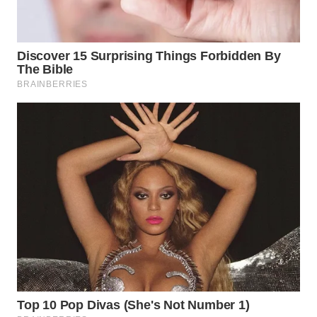
WN
PRIANGAN
TIMUR
WN
SEMARANG
WN
SOLO
WN
BOROBUDUR
WN
MADURA
WN
SURABAYA