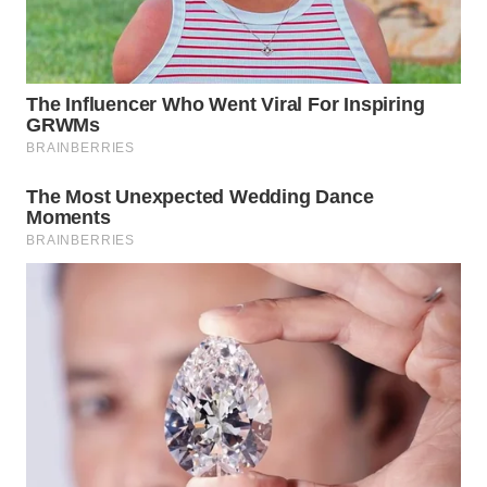
WN
INDRAMAYU
WN
KUNINGAN
WN
MAJALENGKA
WN
SUBANG
WN
SUKABUMI
WN
PURWAKARTA