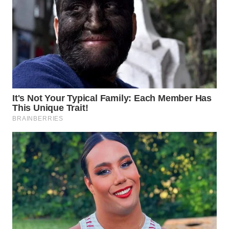
WN
SUMEDANG
WN
CIANJUR
WN
KEPULAUAN
SERIBU
WN
TANGERANG
WN
BINJAI
WN
CIREBON