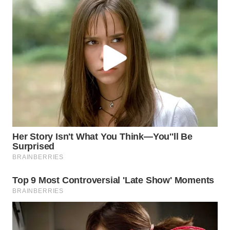
WN
KALTARA
WN
KALSEL
WN
KALTIM
WN
SULSEL
WN
GORONTALO
WN
SULUT