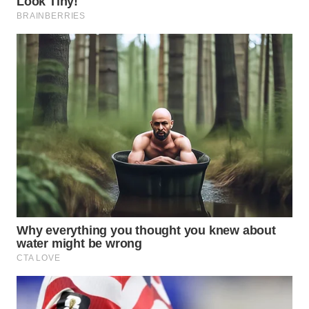
WN
TAPANULI
SELATAN
WN
TANJUNG
LESUNG
WN
KARO
WN
SIMALUNGUN
WN
LABUHANBATU
WN