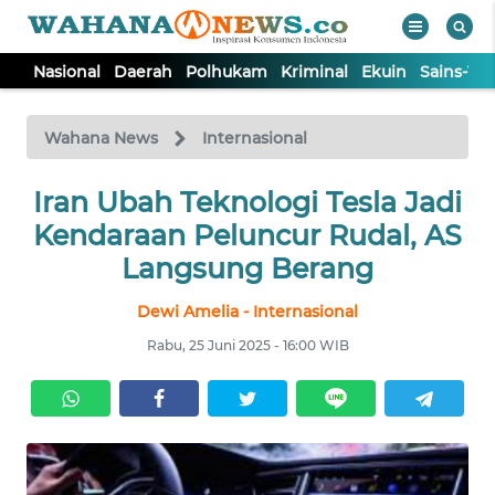
Nasional
Daerah
Polhukam
Kriminal
Ekuin
Sains-Te
WAHANA
Tutup
TV
Wahana News
Internasional
NASIONAL
Iran Ubah Teknologi Tesla Jadi
Kendaraan Peluncur Rudal, AS
DAERAH
Langsung Berang
Dewi Amelia - Internasional
POLHUKAM
Rabu, 25 Juni 2025 - 16:00 WIB
KRIMINAL
EKUIN