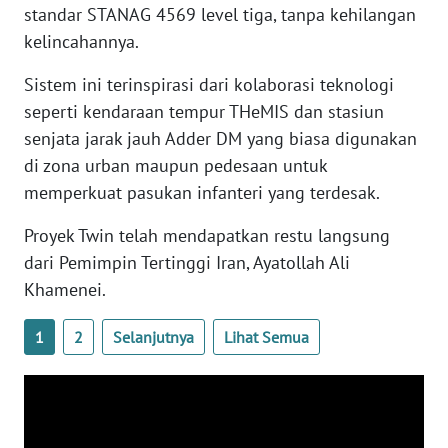
standar STANAG 4569 level tiga, tanpa kehilangan
WN
BANTEN
kelincahannya.
Sistem ini terinspirasi dari kolaborasi teknologi
WN
seperti kendaraan tempur THeMIS dan stasiun
NTT
senjata jarak jauh Adder DM yang biasa digunakan
di zona urban maupun pedesaan untuk
WN
KEPRI
memperkuat pasukan infanteri yang terdesak.
Proyek Twin telah mendapatkan restu langsung
WN
PAPUA
dari Pemimpin Tertinggi Iran, Ayatollah Ali
Khamenei.
WN
PAPUA
1
2
Selanjutnya
Lihat Semua
BARAT
WN
RIAU