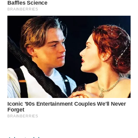
WAHANA
LISTRIK
WAHANA
TRAVEL
WAHANA
TV
WAHANANEWS
ID
WAHANANEWS
CO ID
WAHANANEWS
NET