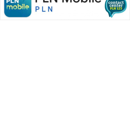
WAHANA MEDIA GROUP
|
|
|
WAHANA NEWS co
WAHANA TANI
WAHANA ADVOKAT
|
|
WAHANA INFRASTRUKTUR
WAHANA KONSUMEN
|
|
|
WAHANA LISTRIK
WAHANA TRAVEL
WAHANA TV
|
|
|
WAHANANEWS id
WAHANANEWS CO ID
WAHANANEWS NET
|
|
|
WAHANA SPORT ID
Wahana UMKM
Wahana Seleb