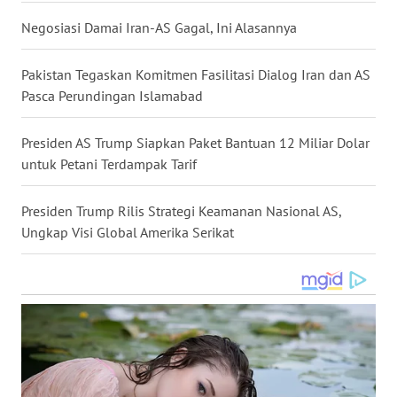
WN
Negosiasi Damai Iran-AS Gagal, Ini Alasannya
NUSANTARA
Pakistan Tegaskan Komitmen Fasilitasi Dialog Iran dan AS
WN
Pasca Perundingan Islamabad
JOGJA
Presiden AS Trump Siapkan Paket Bantuan 12 Miliar Dolar
WN
untuk Petani Terdampak Tarif
JATIM
Presiden Trump Rilis Strategi Keamanan Nasional AS,
WN
Ungkap Visi Global Amerika Serikat
BALI
WN
KALBAR
WN
KALTENG