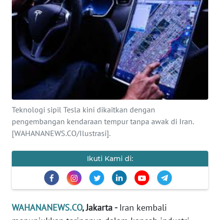
SAINS-TEKNO
KESEHATAN
INTERNASIONAL
SERBA-SERBI
Teknologi sipil Tesla kini dikaitkan dengan
PENDIDIKAN
pengembangan kendaraan tempur tanpa awak di Iran.
[WAHANANEWS.CO/Ilustrasi].
OLAHRAGA
Ikuti Kami di:
OPINI
EDITORIAL
WAHANANEWS.CO
, Jakarta -
Iran kembali