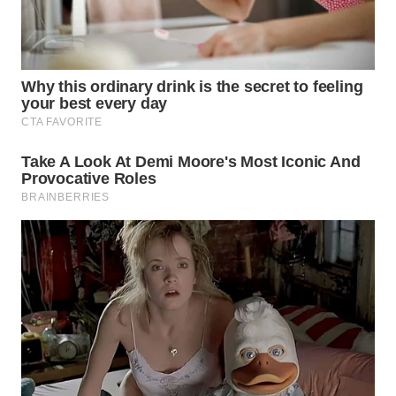
WN
NATUNA
WN
BINTAN
WN
MANDALIKA
WN
LIKUPANG
WN
LABUANBAJO
WN
BORNEO