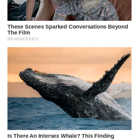
Wahana
Media
Group
WAHANA
NEWS
WAHANA
TANI
WAHANA
ADVOKAT
WAHANA
INFRASTRUKTUR
WAHANA
KONSUMEN