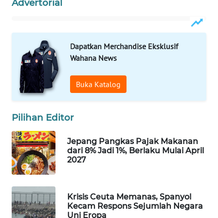
Advertorial
WAHANA
SPORT
Dapatkan Merchandise Eksklusif
WAHANA
Wahana News
UMKM
Buka Katalog
WAHANA
SELEB
Pilihan Editor
WAHANA
PERSONA
Jepang Pangkas Pajak Makanan
dari 8% Jadi 1%, Berlaku Mulai April
WAHANA
2027
OTOMOTIF
WAHANA
Krisis Ceuta Memanas, Spanyol
HEALTH
Kecam Respons Sejumlah Negara
Uni Eropa