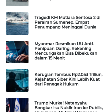
WAHANA
DESA
WISATA
Tragedi KM Mutiara Sentosa 2 di
Perairan Sumenep, Empat
Penumpang Meninggal Dunia
LAPAK
WAHANA
Myanmar Resmikan UU Anti-
Wahana
Penipuan Daring, Rekening
Network
Mencurigakan Bisa Dibekukan
dalam 15 Menit
KONSUMEN
LISTRIK
Kerugian Tembus Rp2.053 Triliun,
Kejahatan Siber Kini Lebih Kuat
MASYARAKAT
dari Penegak Hukum
KELISTRIKAN
WALINKI
Trump Murka! Netanyahu
ID
Bongkar Isu Nuklir Iran ke Publik,