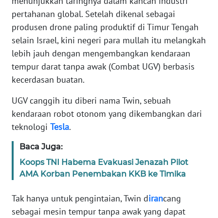
menunjukkan taringnya dalam kancah industri
Informasi
pertahanan global. Setelah dikenal sebagai
INDEKS
produsen drone paling produktif di Timur Tengah
BERITA
selain Israel, kini negeri para mullah itu melangkah
lebih jauh dengan mengembangkan kendaraan
KONTAK
tempur darat tanpa awak (Combat UGV) berbasis
KAMI
kecerdasan buatan.
INFO
UGV canggih itu diberi nama Twin, sebuah
IKLAN
kendaraan robot otonom yang dikembangkan dari
teknologi
Tesla
.
TENTANG
KAMI
Baca Juga:
Koops TNI Habema Evakuasi Jenazah Pilot
PEDOMAN
AMA Korban Penembakan KKB ke Timika
MEDIA
SIBER
Tak hanya untuk pengintaian, Twin d
iran
cang
sebagai mesin tempur tanpa awak yang dapat
REDAKSI