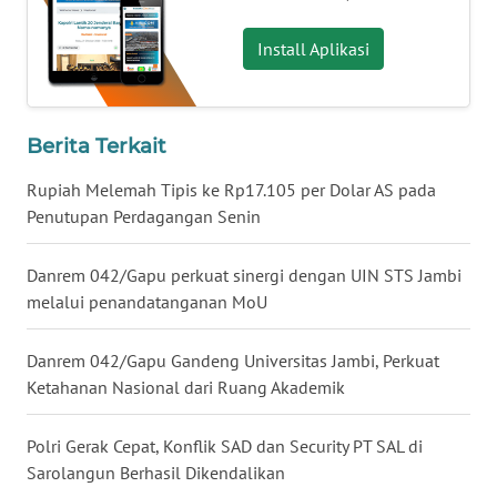
WN
Install Aplikasi
BABEL
WN
SUMBAR
Berita Terkait
Rupiah Melemah Tipis ke Rp17.105 per Dolar AS pada
WN
Penutupan Perdagangan Senin
SUMSEL
Danrem 042/Gapu perkuat sinergi dengan UIN STS Jambi
WN
melalui penandatanganan MoU
BENGKULU
Danrem 042/Gapu Gandeng Universitas Jambi, Perkuat
WN
LAMPUNG
Ketahanan Nasional dari Ruang Akademik
WN
Polri Gerak Cepat, Konflik SAD dan Security PT SAL di
JATENG
Sarolangun Berhasil Dikendalikan