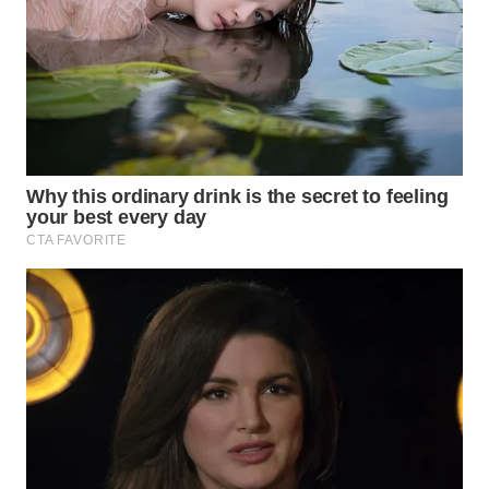
WN
KALTARA
WN
KALSEL
WN
KALTIM
WN
SULSEL
WN
GORONTALO
WN
SULUT