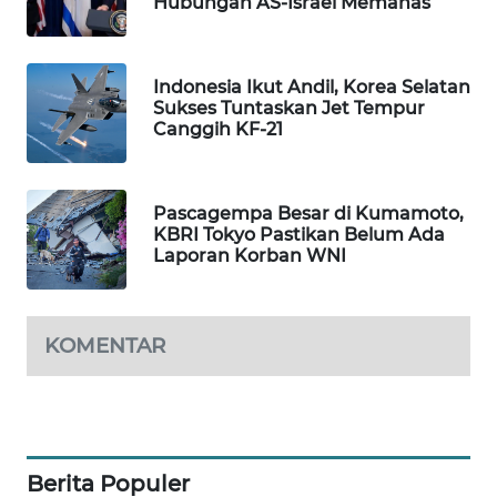
Hubungan AS-Israel Memanas
MAWAKA
ID
Indonesia Ikut Andil, Korea Selatan
Sukses Tuntaskan Jet Tempur
MARTABAT
Canggih KF-21
NET
PLN
Pascagempa Besar di Kumamoto,
WATCH
KBRI Tokyo Pastikan Belum Ada
Laporan Korban WNI
MKLI
KOMENTAR
LPKKI
LKKI
KOPEKLIN
Berita Populer