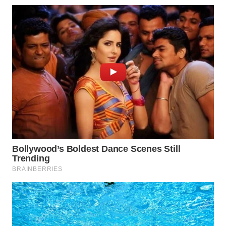
WN
INDRAMAYU
WN
KUNINGAN
WN
MAJALENGKA
WN
SUBANG
WN
SUKABUMI
WN
PURWAKARTA