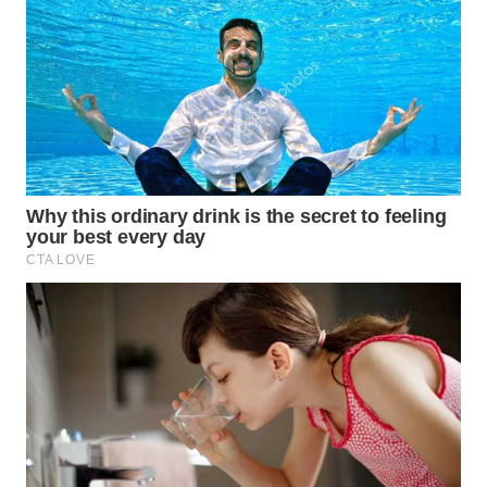
WN
PRIANGAN
TIMUR
WN
SEMARANG
WN
SOLO
WN
BOROBUDUR
WN
MADURA
WN
SURABAYA