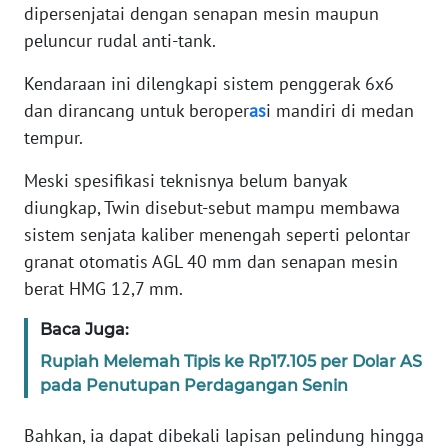
dipersenjatai dengan senapan mesin maupun
peluncur rudal anti-tank.
KARIR
Kendaraan ini dilengkapi sistem penggerak 6x6
DISCLAIMER
dan dirancang untuk beroper
as
i mandiri di medan
tempur.
Wahana
News
Meski spesifikasi teknisnya belum banyak
Regional
diungkap, Twin disebut-sebut mampu membawa
sistem senjata kaliber menengah seperti pelontar
WN
granat otomatis AGL 40 mm dan senapan mesin
SUMUT
berat HMG 12,7 mm.
WN
Baca Juga:
JAKARTA
Rupiah Melemah Tipis ke Rp17.105 per Dolar AS
pada Penutupan Perdagangan Senin
WN
JABAR
Bahkan, ia dapat dibekali lapisan pelindung hingga