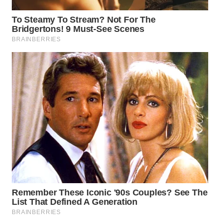
WN
SUMEDANG
WN
CIANJUR
WN
KEPULAUAN
SERIBU
WN
TANGERANG
WN
BINJAI
WN
CIREBON