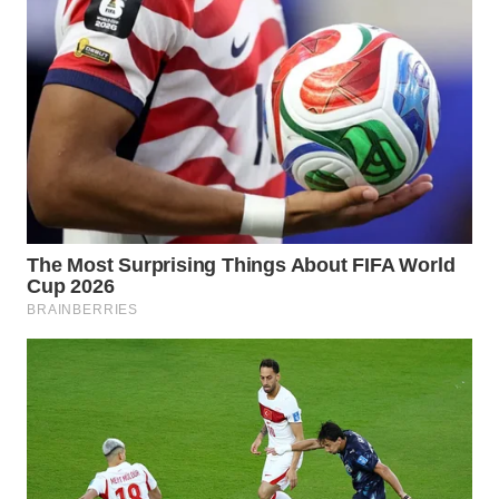
TAPANULI
TENGAH
WN DELI
SERDANG
WN
TEBING
TINGGI
WN
PAKPAK
WN
KARAWANG
WN
BEKASI