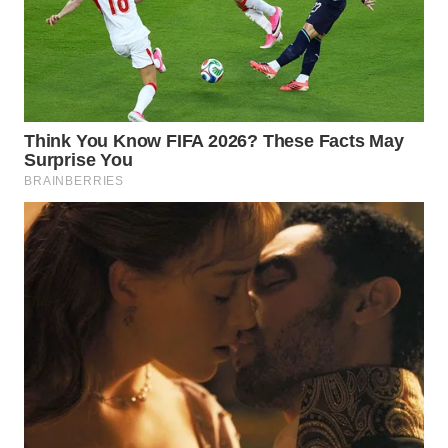
WN
BOGOR
WN
DEPOK
WN
TAPANULI
UTARA
WN
SAMOSIR
WN
PADANG
LAWAS