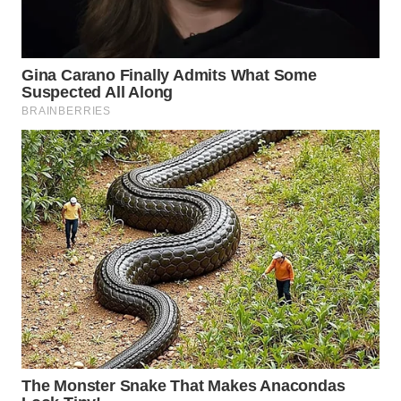
WN
MALUKU
WN
MALUT
WN
DAIRI
WN
DANAU
TOBA
WN
NIAS
WN
LANGKAT