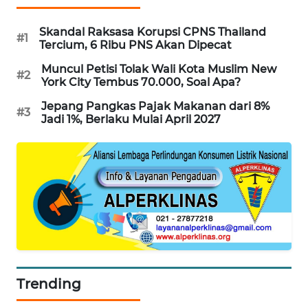
PORTAL
KONSUMEN
Skandal Raksasa Korupsi CPNS Thailand
#1
Tercium, 6 Ribu PNS Akan Dipecat
FORWAMKI
Muncul Petisi Tolak Wali Kota Muslim New
#2
York City Tembus 70.000, Soal Apa?
ALPERKLINAS
Jepang Pangkas Pajak Makanan dari 8%
#3
Jadi 1%, Berlaku Mulai April 2027
FORJASIDA
TAMBANG
NEWS
SITUNGIR
NEWS
SIDIKALANG
Trending
NEWS