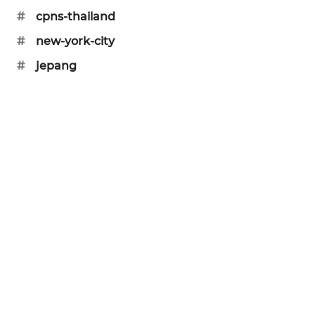
#
cpns-thailand
SIBARAGAS
NEWS
#
new-york-city
#
jepang
METRO
SIANTAR
NEWS
METRO
MEDAN
NEWS
METRO
JAKARTA
NEWS
KRT
NEWS