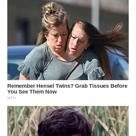
WN
INDRAMAYU
WN
KUNINGAN
WN
MAJALENGKA
WN
SUBANG
WN
SUKABUMI
WN
PURWAKARTA