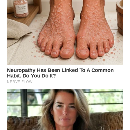
WN
TAPANULI
SELATAN
WN
TANJUNG
LESUNG
WN
KARO
WN
SIMALUNGUN
WN
LABUHANBATU
WN