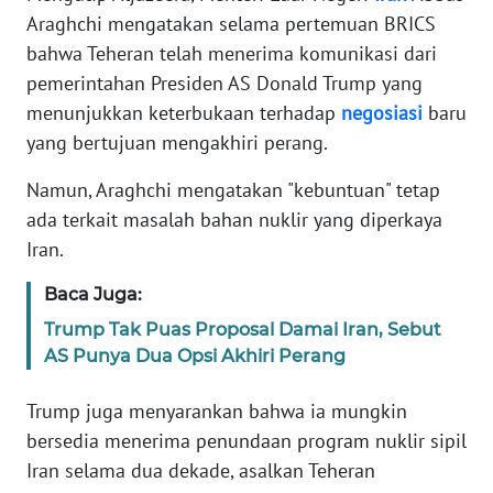
Araghchi mengatakan selama pertemuan BRICS
bahwa Teheran telah menerima komunikasi dari
KARIR
pemerintahan Presiden AS Donald Trump yang
DISCLAIMER
menunjukkan keterbukaan terhadap
negosiasi
baru
yang bertujuan mengakhiri perang.
Wahana
News
Namun, Araghchi mengatakan "kebuntuan" tetap
Regional
ada terkait masalah bahan nuklir yang diperkaya
Iran.
WN
SUMUT
Baca Juga:
Trump Tak Puas Proposal Damai Iran, Sebut
WN
AS Punya Dua Opsi Akhiri Perang
JAKARTA
Trump juga menyarankan bahwa ia mungkin
WN
bersedia menerima penundaan program nuklir sipil
JABAR
Iran selama dua dekade, asalkan Teheran