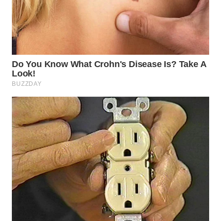
WN
BOGOR
WN
DEPOK
WN
TAPANULI
UTARA
WN
SAMOSIR
WN
PADANG
LAWAS