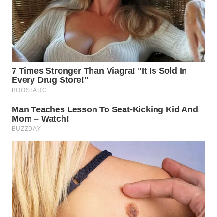
TAPANULI
TENGAH
WN DELI
SERDANG
WN
TEBING
TINGGI
WN
PAKPAK
WN
KARAWANG
WN
BEKASI