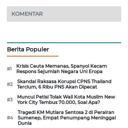
WAHANA
DESA
KOMENTAR
WISATA
LAPAK
WAHANA
Berita Populer
Wahana
Network
Krisis Ceuta Memanas, Spanyol Kecam
#1
Respons Sejumlah Negara Uni Eropa
KONSUMEN
LISTRIK
Skandal Raksasa Korupsi CPNS Thailand
#2
Tercium, 6 Ribu PNS Akan Dipecat
MASYARAKAT
Muncul Petisi Tolak Wali Kota Muslim New
#3
KELISTRIKAN
York City Tembus 70.000, Soal Apa?
Tragedi KM Mutiara Sentosa 2 di Perairan
WALINKI
#4
Sumenep, Empat Penumpang Meninggal
ID
Dunia