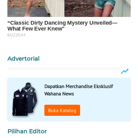
Wahana
Media
Group
WAHANA
NEWS
WAHANA
Advertorial
TANI
WAHANA
ADVOKAT
Dapatkan Merchandise Eksklusif
Wahana News
WAHANA
INFRASTRUKTUR
Buka Katalog
WAHANA
KONSUMEN
Pilihan Editor