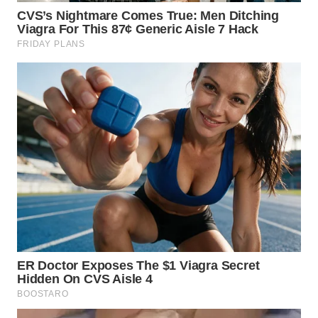
WN
KALTARA
WN
KALSEL
WN
KALTIM
WN
SULSEL
WN
GORONTALO
WN
SULUT