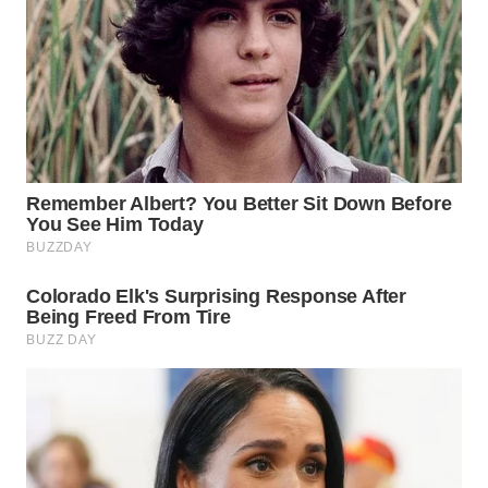
WN
PRIANGAN
TIMUR
WN
SEMARANG
WN
SOLO
WN
BOROBUDUR
WN
MADURA
WN
SURABAYA