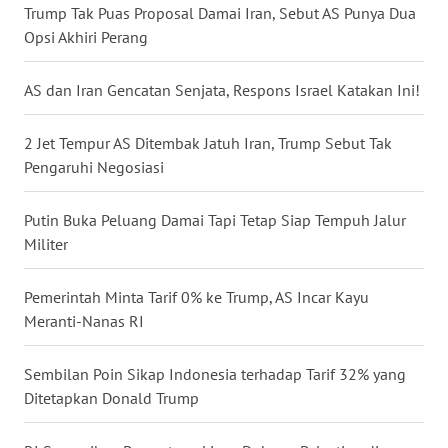
Trump Tak Puas Proposal Damai Iran, Sebut AS Punya Dua
WN
Opsi Akhiri Perang
BABEL
AS dan Iran Gencatan Senjata, Respons Israel Katakan Ini!
WN
SUMBAR
2 Jet Tempur AS Ditembak Jatuh Iran, Trump Sebut Tak
Pengaruhi Negosiasi
WN
SUMSEL
Putin Buka Peluang Damai Tapi Tetap Siap Tempuh Jalur
Militer
WN
BENGKULU
Pemerintah Minta Tarif 0% ke Trump, AS Incar Kayu
Meranti-Nanas RI
WN
LAMPUNG
Sembilan Poin Sikap Indonesia terhadap Tarif 32% yang
Ditetapkan Donald Trump
WN
JATENG