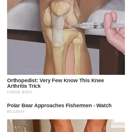
WN
MALUKU
WN
MALUT
WN
DAIRI
WN
DANAU
TOBA
WN
NIAS
WN
LANGKAT