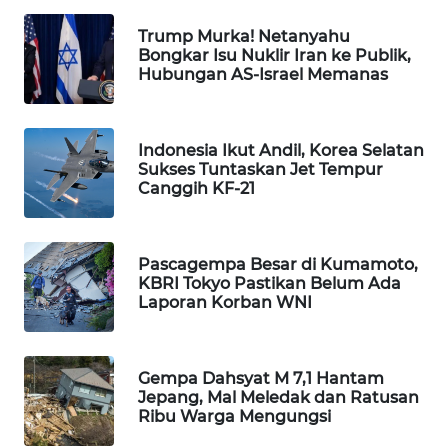
WAHANA
Trump Murka! Netanyahu
SPORT
Bongkar Isu Nuklir Iran ke Publik,
Hubungan AS-Israel Memanas
WAHANA
UMKM
Indonesia Ikut Andil, Korea Selatan
Sukses Tuntaskan Jet Tempur
WAHANA
Canggih KF-21
SELEB
WAHANA
Pascagempa Besar di Kumamoto,
PERSONA
KBRI Tokyo Pastikan Belum Ada
Laporan Korban WNI
WAHANA
OTOMOTIF
Gempa Dahsyat M 7,1 Hantam
WAHANA
Jepang, Mal Meledak dan Ratusan
Ribu Warga Mengungsi
HEALTH