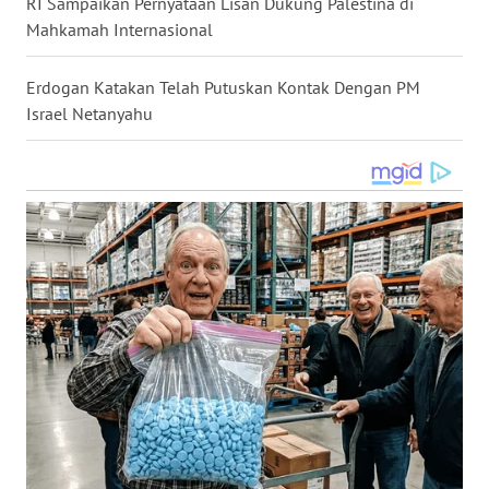
RI Sampaikan Pernyataan Lisan Dukung Palestina di
WN
Mahkamah Internasional
NUSANTARA
Erdogan Katakan Telah Putuskan Kontak Dengan PM
WN
Israel Netanyahu
JOGJA
WN
JATIM
WN
BALI
WN
KALBAR
WN
KALTENG