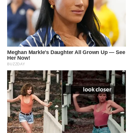
WN
NATUNA
WN
BINTAN
WN
MANDALIKA
WN
LIKUPANG
WN
LABUANBAJO
WN
BORNEO