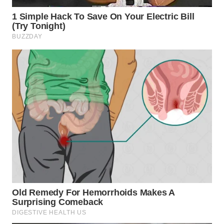
WN
SUMEDANG
WN
CIANJUR
WN
KEPULAUAN
SERIBU
WN
TANGERANG
WN
BINJAI
WN
CIREBON