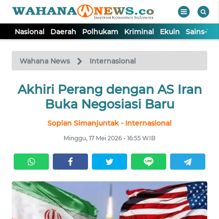
Nasional
Daerah
Polhukam
Kriminal
Ekuin
Sains-Te
WAHANA
Tutup
TV
Wahana News
Internasional
NASIONAL
Akhiri Perang dengan AS Iran
Buka Negosiasi Baru
DAERAH
Sopian Simanjuntak - Internasional
Minggu, 17 Mei 2026 - 16:55 WIB
POLHUKAM
KRIMINAL
EKUIN