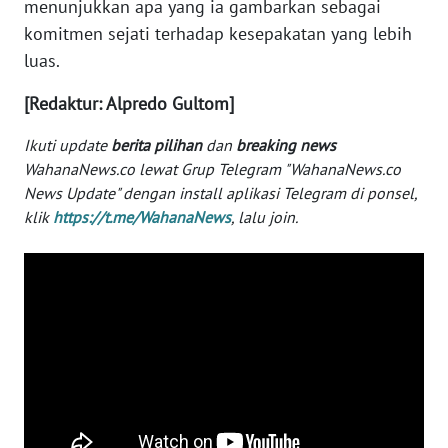
menunjukkan apa yang ia gambarkan sebagai
WN
komitmen sejati terhadap kesepakatan yang lebih
BANTEN
luas.
WN
[Redaktur: Alpredo Gultom]
NTT
Ikuti update
berita pilihan
dan
breaking news
WN
WahanaNews.co lewat Grup Telegram "WahanaNews.co
KEPRI
News Update" dengan install aplikasi Telegram di ponsel,
klik
https://t.me/WahanaNews
, lalu join.
WN
PAPUA
WN
PAPUA
BARAT
WN
RIAU