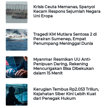
Krisis Ceuta Memanas, Spanyol
WAHANA
Kecam Respons Sejumlah Negara
LISTRIK
Uni Eropa
WAHANA
TRAVEL
Tragedi KM Mutiara Sentosa 2 di
Perairan Sumenep, Empat
WAHANA
Penumpang Meninggal Dunia
TV
Myanmar Resmikan UU Anti-
WAHANANEWS
Penipuan Daring, Rekening
ID
Mencurigakan Bisa Dibekukan
dalam 15 Menit
WAHANANEWS
CO ID
Kerugian Tembus Rp2.053 Triliun,
Kejahatan Siber Kini Lebih Kuat
WAHANANEWS
dari Penegak Hukum
NET