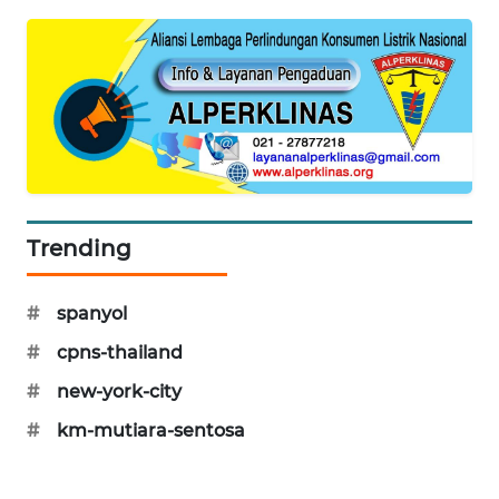
MAWAKA
ID
MARTABAT
NET
PLN
WATCH
Trending
MKLI
#
spanyol
LPKKI
#
cpns-thailand
#
new-york-city
LKKI
#
km-mutiara-sentosa
KOPEKLIN