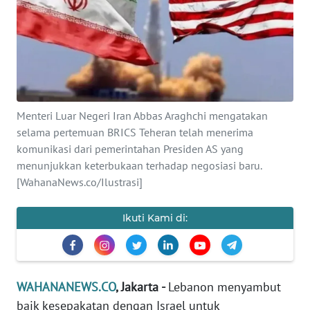
SAINS-TEKNO
KESEHATAN
INTERNASIONAL
Menteri Luar Negeri Iran Abbas Araghchi mengatakan
SERBA-SERBI
selama pertemuan BRICS Teheran telah menerima
komunikasi dari pemerintahan Presiden AS yang
PENDIDIKAN
menunjukkan keterbukaan terhadap negosiasi baru.
[WahanaNews.co/Ilustrasi]
OLAHRAGA
Ikuti Kami di:
OPINI
EDITORIAL
WAHANANEWS.CO
, Jakarta -
Lebanon menyambut
baik kesepakatan dengan Israel untuk