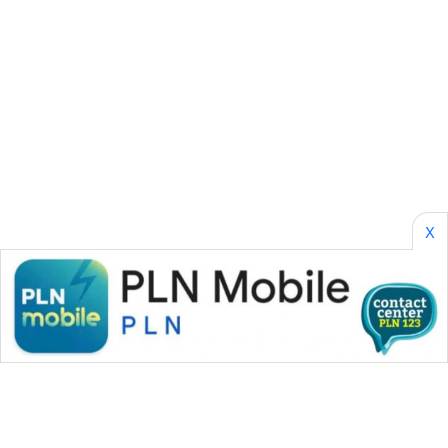
SONYA
ASA
NEWS
X