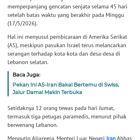
Informasi
memperpanjang gencatan senjata selama 45 hari
setelah batas waktu yang berakhir pada Minggu
INDEKS
BERITA
(17/5/2026).
Hal ini menyusul pembicaraan di Amerika Serikat
KONTAK
(AS), meskipun pasukan Israel terus melancarkan
KAMI
serangan terhadap kota-kota dan desa-desa di
Lebanon selatan.
INFO
IKLAN
Baca Juga:
Pekan Ini AS-Iran Bakal Bertemu di Swiss,
TENTANG
KAMI
Jalur Damai Makin Terbuka
Setidaknya 12 orang tewas pada hari Jumat,
PEDOMAN
MEDIA
termasuk tiga petugas paramedis, menurut pihak
SIBER
berwenang Lebanon.
Mengutip Aljazeera, Menteri Luar Negeri
Iran
Abbas
REDAKSI