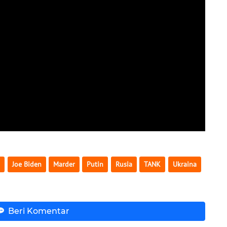
n
Joe Biden
Marder
Putin
Rusia
TANK
Ukraina
Beri Komentar