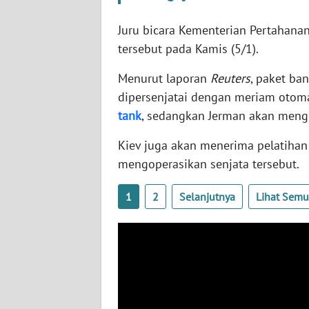
SERAMBI
Juru bicara Kementerian Pertahana
WN
tersebut pada Kamis (5/1).
JAMBI
Menurut laporan
Reuters
, paket ba
dipersenjatai dengan meriam otoma
WN
SULTRA
tank
, sedangkan Jerman akan mengi
Kiev juga akan menerima pelatiha
WN
mengoperasikan senjata tersebut.
NTB
1
2
Selanjutnya
Lihat Sem
WN
SULTENG
WN
SULBAR
WN