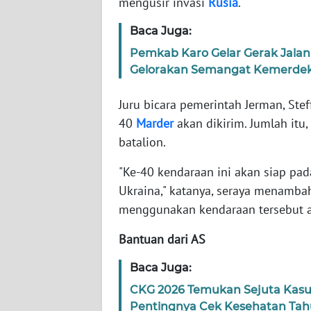
mengusir invasi
Rusia
.
Baca Juga:
WN
NTT
Pemkab Karo Gelar Gerak Jalan
Gelorakan Semangat Kemerde
WN
KEPRI
Juru bicara pemerintah Jerman, Ste
40
Marder
akan dikirim. Jumlah itu
WN
batalion.
PAPUA
"Ke-40 kendaraan ini akan siap pa
Ukraina," katanya, seraya menamba
WN
PAPUA
menggunakan kendaraan tersebut ak
BARAT
Bantuan dari AS
WN
Baca Juga:
RIAU
CKG 2026 Temukan Sejuta Kasu
Pentingnya Cek Kesehatan Ta
WN