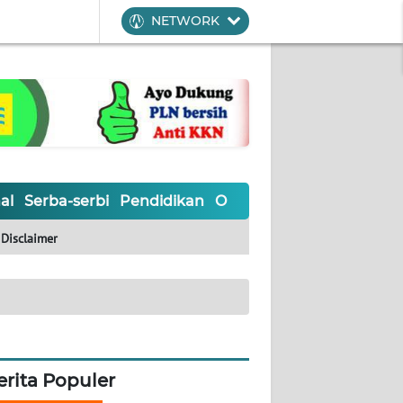
NETWORK
al
Serba-serbi
Pendidikan
Olahraga
Opini
Editoria
Disclaimer
erita Populer