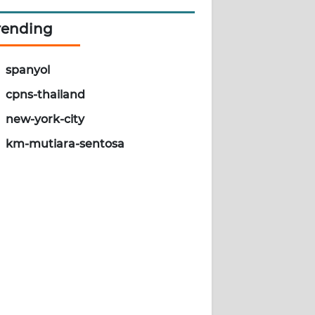
rending
spanyol
cpns-thailand
new-york-city
km-mutiara-sentosa