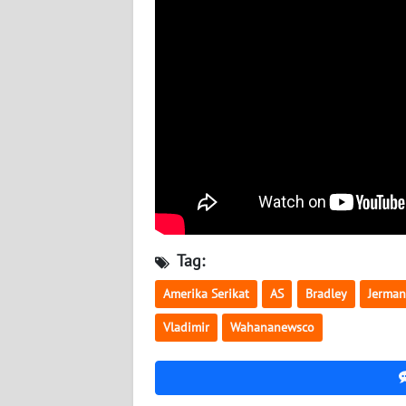
BABEL
WN
SUMBAR
WN
SUMSEL
WN
BENGKULU
WN
Tag:
LAMPUNG
Amerika Serikat
AS
Bradley
Jerma
WN
Vladimir
Wahananewsco
JATENG
WN