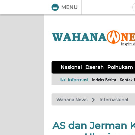
MENU
WAHANA
Tutup
TV
NASIONAL
DAERAH
POLHUKAM
KRIMINAL
EKUIN
SAINS-
KESEHATAN
INTERNASIONAL
Nasional
Daerah
Polhukam
TEKNO
Informasi
Indeks Berita
Kontak 
SERBA-
PENDIDIKAN
OLAHRAGA
OPINI
SERBI
Wahana News
Internasional
EDITORIAL
AS dan Jerman 
Informasi