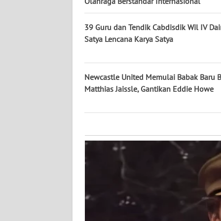
Olahraga Berstandar Internasional
KALTARA
39 Guru dan Tendik Cabdisdik Wil IV Dai
WN
KALSEL
Satya Lencana Karya Satya
WN
KALTIM
Newcastle United Memulai Babak Baru 
Matthias Jaissle, Gantikan Eddie Howe
WN
SULSEL
WN
GORONTALO
WN
SULUT
WN
MALUKU