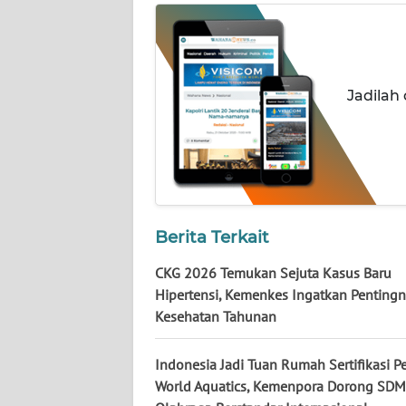
NUSANTARA
WN
JOGJA
Jadilah
WN
JATIM
WN
BALI
Berita Terkait
WN
CKG 2026 Temukan Sejuta Kasus Baru
KALBAR
Hipertensi, Kemenkes Ingatkan Pentingn
Kesehatan Tahunan
WN
KALTENG
Indonesia Jadi Tuan Rumah Sertifikasi Pe
World Aquatics, Kemenpora Dorong SDM
WN