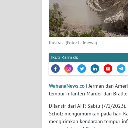
KARIR
DISCLAIMER
Wahana
News
Ilustrasi (Foto: Istimewa)
Regional
Ikuti Kami di:
WN
SUMUT
WN
JAKARTA
WahanaNews.co
|
Jerman dan Ameri
tempur infanteri Marder dan Bradl
WN
Dilansir dari AFP, Sabtu (7/1/2023),
JABAR
Scholz mengumumkan pada hari Ka
mengirimkan kendaraan tempur inf
WN
BANTEN