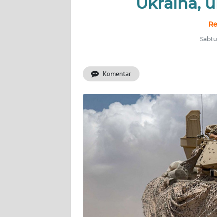
Ukraina, 
INDEKS
BERITA
Re
Sabtu
KONTAK
KAMI
Komentar
INFO
IKLAN
TENTANG
KAMI
PEDOMAN
MEDIA
SIBER
REDAKSI