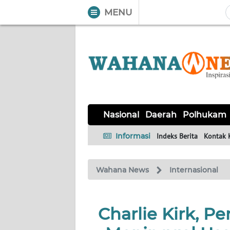
MENU
WAHANA
Tutup
TV
NASIONAL
DAERAH
POLHUKAM
KRIMINAL
EKUIN
SAINS-
KESEHATAN
INTERNASIONAL
Nasional
Daerah
Polhukam
TEKNO
Informasi
Indeks Berita
Kontak 
SERBA-
PENDIDIKAN
OLAHRAGA
OPINI
SERBI
Wahana News
Internasional
EDITORIAL
Charlie Kirk, Pe
Informasi