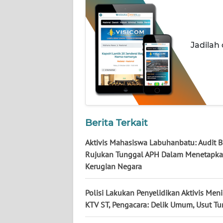
NUSANTARA
WN
JOGJA
Jadilah
WN
JATIM
WN
BALI
Berita Terkait
WN
Aktivis Mahasiswa Labuhanbatu: Audit B
KALBAR
Rujukan Tunggal APH Dalam Menetapk
Kerugian Negara
WN
KALTENG
Polisi Lakukan Penyelidikan Aktivis Men
KTV ST, Pengacara: Delik Umum, Usut Tu
WN