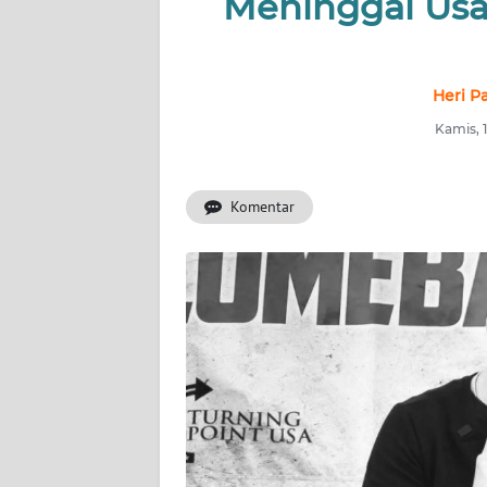
Meninggal Usa
INDEKS
BERITA
KONTAK
Heri P
KAMI
Kamis, 
INFO
IKLAN
Komentar
TENTANG
KAMI
PEDOMAN
MEDIA
SIBER
REDAKSI