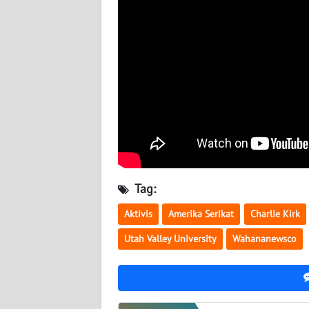
BABEL
WN
SUMBAR
WN
SUMSEL
WN
BENGKULU
Tag:
WN
LAMPUNG
Aktivis
Amerika Serikat
Charlie Kirk
Utah Valley University
Wahananewsco
WN
JATENG
WN