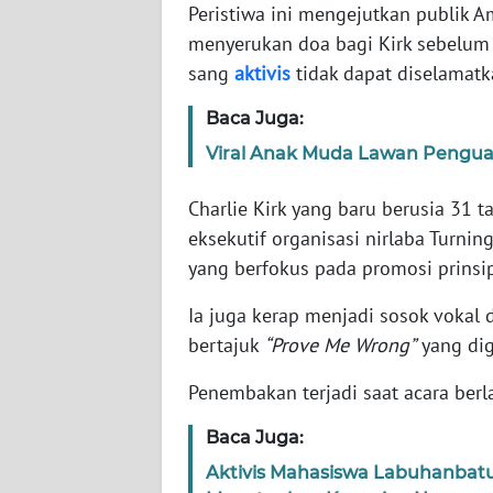
Peristiwa ini mengejutkan publik A
menyerukan doa bagi Kirk sebelum
WN
sang
aktivis
tidak dapat diselamatk
NTT
Baca Juga:
WN
Viral Anak Muda Lawan Penguasa
KEPRI
Charlie Kirk yang baru berusia 31 t
WN
eksekutif organisasi nirlaba Turni
PAPUA
yang berfokus pada promosi prinsi
WN
Ia juga kerap menjadi sosok vokal 
PAPUA
bertajuk
“Prove Me Wrong”
yang dig
BARAT
Penembakan terjadi saat acara ber
WN
RIAU
Baca Juga:
Aktivis Mahasiswa Labuhanbatu
WN