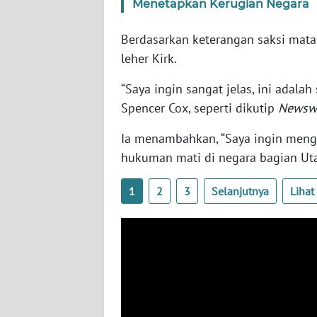
Menetapkan Kerugian Negara
SERAMBI
Berdasarkan keterangan saksi mat
WN
leher Kirk.
JAMBI
“Saya ingin sangat jelas, ini adal
WN
Spencer Cox, seperti dikutip
Newsw
SULTRA
Ia menambahkan, “Saya ingin meng
WN
hukuman mati di negara bagian Uta
NTB
1
2
3
Selanjutnya
Liha
WN
SULTENG
WN
SULBAR
WN