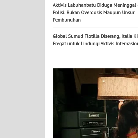
KALTARA
Aktivis Labuhanbatu Diduga Meninggal d
Polisi: Bukan Overdosis Maupun Unsur
WN
Pembunuhan
KALSEL
Global Sumud Flotilla Diserang, Italia K
WN
Fregat untuk Lindungi Aktivis Internasio
KALTIM
WN
SULSEL
WN
GORONTALO
WN
SULUT
WN
MALUKU