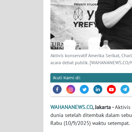
KARIR
DISCLAIMER
Wahana
News
Regional
Aktivis konservatif Amerika Serikat, Ch
WN
acara debat publik. [WAHANANEWS.CO/
SUMUT
Ikuti Kami di:
WN
JAKARTA
WN
WAHANANEWS.CO
, Jakarta -
Aktivis 
JABAR
dunia setelah ditembak dalam sebuah
Rabu (10/9/2025) waktu setempat.
WN
BANTEN