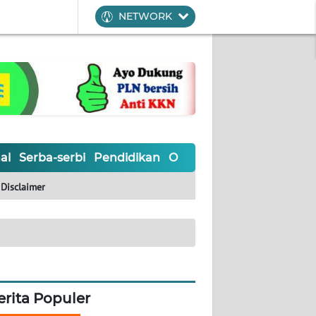
NETWORK
al
Serba-serbi
Pendidikan
Olahraga
Opini
Editoria
Disclaimer
erita Populer