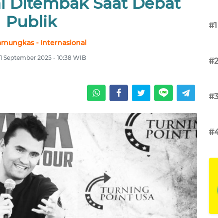
i Ditembak Saat Debat
Publik
#1
amungkas - Internasional
11 September 2025 - 10:38 WIB
#
#
#