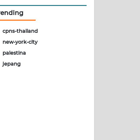
rending
cpns-thailand
new-york-city
palestina
jepang